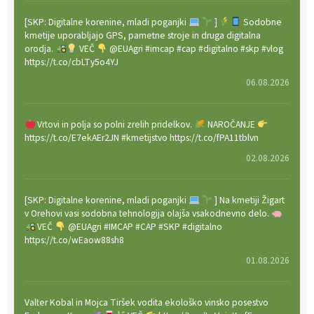
[SKP: Digitalne korenine, mladi poganjki
]
Sodobne
kmetije uporabljajo GPS, pametne stroje in druga digitalna
orodja.
VEČ
@EUAgri #imcap #cap #digitalno #skp #vlog
https://t.co/cbLTy5o4YJ
06.08.2026
Vrtovi in polja so polni zrelih pridelkov.
NAROČANJE
https://t.co/E7ekAEr2JN #kmetijstvo https://t.co/fPA11tblvn
02.08.2026
[SKP: Digitalne korenine, mladi poganjki
] Na kmetiji Žigart
v Orehovi vasi sodobna tehnologija olajša vsakodnevno delo.
VEČ
@EUAgri #IMCAP #CAP #SKP #digitalno
https://t.co/wEaow88sh8
01.08.2026
Valter Kobal in Mojca Tiršek vodita ekološko vinsko posestvo