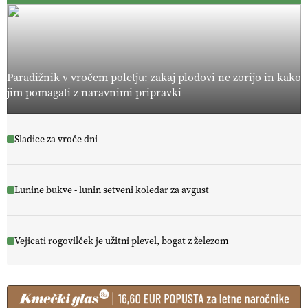
Paradižnik v vročem poletju: zakaj plodovi ne zorijo in kako
jim pomagati z naravnimi pripravki
Sladice za vroče dni
Lunine bukve - lunin setveni koledar za avgust
Vejicati rogovilček je užitni plevel, bogat z železom