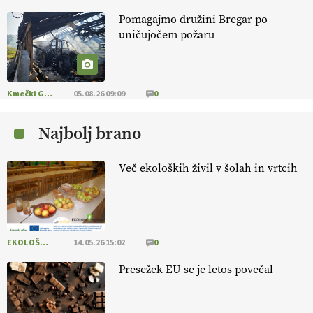
Pomagajmo družini Bregar po
KMETIJSKA LIGA PRVAKOV: POMLADITEV
uničujočem požaru
KMETIJSKE EKIPE
KMETIJSKA LIGA PRVAKOV: UKRAJINA vs.
EVROPA
Kmečki Glas
05.08.26 09:09
0
Najbolj brano
EKOloško = logično: ekološka kmetija
B'ZGAR
Več ekoloških živil v šolah in vrtcih
EKOloško = logično: VLOG Okus je
pomembnejši od izgleda
EKOLOŠKO LOGIČNO
14.05.26 15:02
0
EKOloško = logično: ekološka kmetija PR'
RAKARI
Presežek EU se je letos povečal