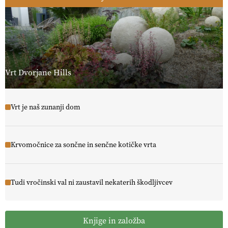
Vrt Dvorjane Hills
Vrt je naš zunanji dom
Krvomočnice za sončne in senčne kotičke vrta
Tudi vročinski val ni zaustavil nekaterih škodljivcev
Knjige in založba