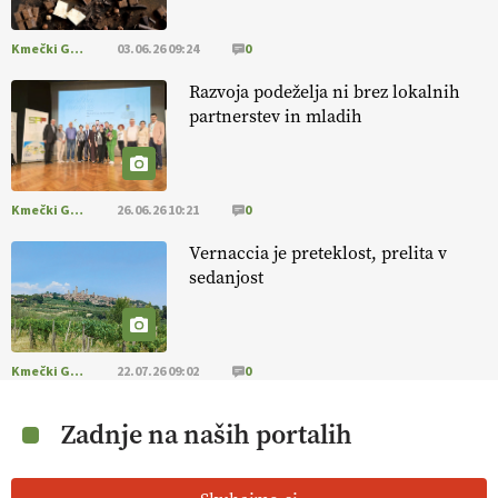
Kmečki Glas
03.06.26 09:24
0
Razvoja podeželja ni brez lokalnih
partnerstev in mladih
Kmečki Glas
26.06.26 10:21
0
Vernaccia je preteklost, prelita v
sedanjost
Kmečki Glas
22.07.26 09:02
0
Zadnje na naših portalih