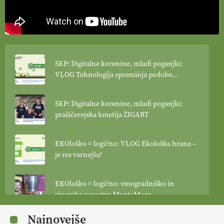
SKP: Digitalne korenine, mladi poganjki:
VLOG Tehnologija spreminja podobo
kmetijstva
SKP: Digitalne korenine, mladi poganjki:
prašičerejska kmetija ŽIGART
EKOloško = logično: VLOG Ekološka hrana –
je res varnejša?
EKOloško = logično: vinogradniško in
vinarsko posestvo MonteMoro
Najnovejše
EKOloško = logično: ekološka kmetija