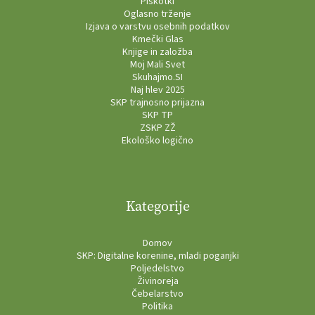
Piškotki
Oglasno trženje
Izjava o varstvu osebnih podatkov
Kmečki Glas
Knjige in založba
Moj Mali Svet
Skuhajmo.SI
Naj hlev 2025
SKP trajnosno prijazna
SKP TP
ZSKP ZŽ
Ekološko logično
Kategorije
Domov
SKP: Digitalne korenine, mladi poganjki
Poljedelstvo
Živinoreja
Čebelarstvo
Politika