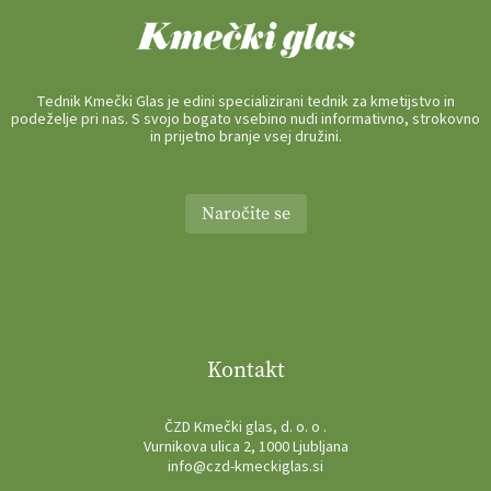
Tednik Kmečki Glas je edini specializirani tednik za kmetijstvo in
podeželje pri nas. S svojo bogato vsebino nudi informativno, strokovno
in prijetno branje vsej družini.
Naročite se
Kontakt
ČZD Kmečki glas, d. o. o .
Vurnikova ulica 2, 1000 Ljubljana
info@czd-kmeckiglas.si