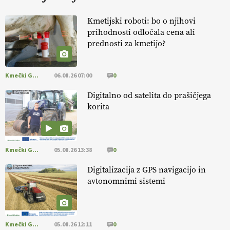
KURNIK
Kmetijski roboti: bo o njihovi
prihodnosti odločala cena ali
EKOloško = logično: ekološka kmetija
prednosti za kmetijo?
HOMAR
Kmečki Glas
06.08.26 07:00
0
EKOloško = logično: VLOG Ekološko
kmetijstvo brez škropljenja?
Digitalno od satelita do prašičjega
korita
EKOloško = logično: ekološka kmetija
ALTENBAHER
Kmečki Glas
05.08.26 13:38
0
EKOloško = logično: ekološko oljarstvo
Digitalizacija z GPS navigacijo in
MORGAN
avtonomnimi sistemi
EKOloško = logično: ekološka kmetija
FREŠER
Kmečki Glas
05.08.26 12:11
0