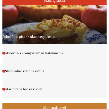
Skuhajmo.si
Jabolčna pita iz skutnega testa
Mineštra s krompirjem in testeninami
Sladoledna kremna rezina
Marinirane bučke v solati
Moj mali svet