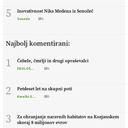
5
Inovativnost Nika Medena iz Senožeč
Govedo
0
Najbolj komentirani:
1
Čebele, čmrlji in drugi opraševalci
EKOLOŠKO LOGIČNO
0
2
Petdeset let na skupni poti
Kmečki Glas
0
3
Za ohranjanje naravnih habitatov na Kozjanskem
skoraj 8 milijonov evrov