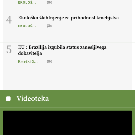
EKOLOŠKO LOGIČNO
0
4
Ekološko žlahtnjenje za prihodnost kmetijstva
EKOLOŠKO LOGIČNO
0
5
EU : Brazilija izgubila status zanesljivega
dobavitelja
Kmečki Glas
0
Videoteka