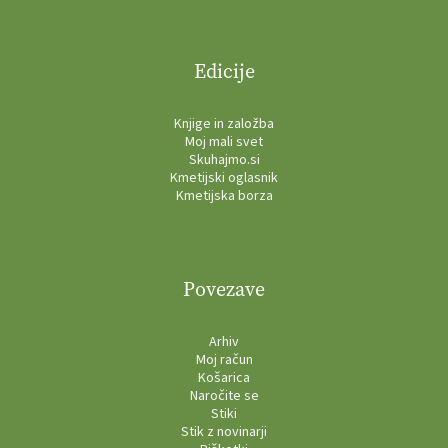
Edicije
Knjige in založba
Moj mali svet
Skuhajmo.si
Kmetijski oglasnik
Kmetijska borza
Povezave
Arhiv
Moj račun
Košarica
Naročite se
Stiki
Stik z novinarji