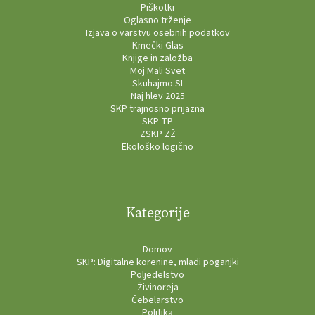
Piškotki
Oglasno trženje
Izjava o varstvu osebnih podatkov
Kmečki Glas
Knjige in založba
Moj Mali Svet
Skuhajmo.SI
Naj hlev 2025
SKP trajnosno prijazna
SKP TP
ZSKP ZŽ
Ekološko logično
Kategorije
Domov
SKP: Digitalne korenine, mladi poganjki
Poljedelstvo
Živinoreja
Čebelarstvo
Politika