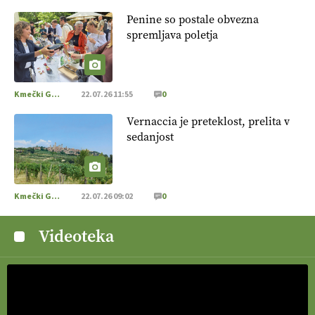
Penine so postale obvezna
spremljava poletja
Kmečki Glas
22.07.26 11:55
0
Vernaccia je preteklost, prelita v
sedanjost
Kmečki Glas
22.07.26 09:02
0
Videoteka