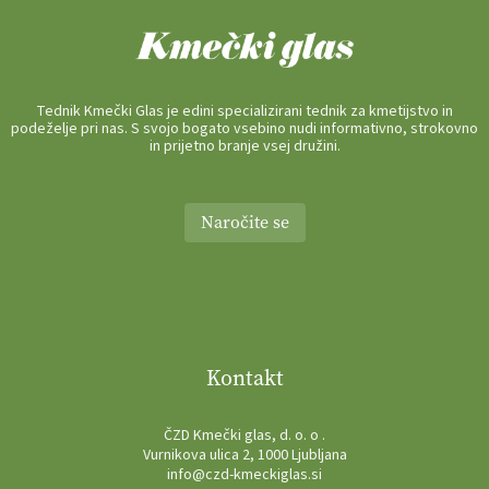
Tednik Kmečki Glas je edini specializirani tednik za kmetijstvo in
podeželje pri nas. S svojo bogato vsebino nudi informativno, strokovno
in prijetno branje vsej družini.
Naročite se
Kontakt
ČZD Kmečki glas, d. o. o .
Vurnikova ulica 2, 1000 Ljubljana
info@czd-kmeckiglas.si