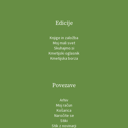
Edicije
Knjige in založba
Moj mali svet
Skuhajmo.si
Kmetijski oglasnik
Kmetijska borza
Povezave
Arhiv
Moj račun
Košarica
Naročite se
Stiki
Stik z novinarji