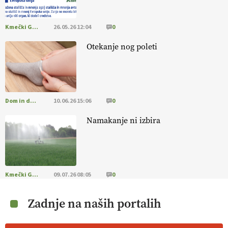
Kmečki Glas
26.05.26 12:04
0
Otekanje nog poleti
Dom in družina
10.06.26 15:06
0
Namakanje ni izbira
Kmečki Glas
09.07.26 08:05
0
Zadnje na naših portalih