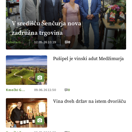
V središču Šenčurja nova
zadružna trgovina
Čebelarstvo
12.05.26 10:19
0
Pušipel je vinski adut Medžimurja
Kmečki Glas
09.06.26 11:50
0
Vina dveh držav na istem dvorišču