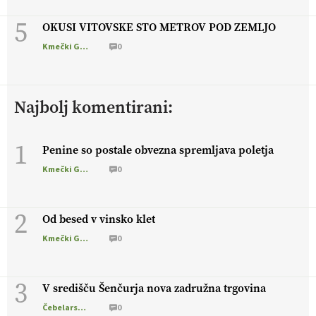
5
OKUSI VITOVSKE STO METROV POD ZEMLJO
Kmečki Glas
0
Najbolj komentirani:
1
Penine so postale obvezna spremljava poletja
Kmečki Glas
0
2
Od besed v vinsko klet
Kmečki Glas
0
3
V središču Šenčurja nova zadružna trgovina
Čebelarstvo
0