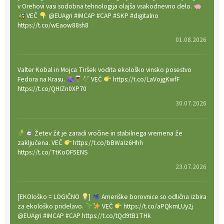
v Orehovi vasi sodobna tehnologija olajša vsakodnevno delo.
VEČ
@EUAgri #IMCAP #CAP #SKP #digitalno
https://t.co/wEaow88sh8
01.08.2026
Valter Kobal in Mojca Tiršek vodita ekološko vinsko posestvo
Fedora na Krasu.
VEČ
https://t.co/LaVojgKwfF
https://t.co/QHIZn0XP70
30.07.2026
Žetev žit je zaradi vročine in stabilnega vremena že
zaključena. VEČ
https://t.co/bBWaIz6Hhh
https://t.co/TtKoOF5ENS
23.07.2026
[EKOloško = LOGIČNO
]
Ameriške borovnice so odlična izbira
za ekološko pridelavo.
VEČ
https://t.co/aPQkmLUy2j
@EUAgri #IMCAP #CAP https://t.co/tQd9tB1THk