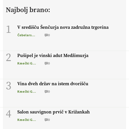
živali
, okolje
in kakovostna jajca
. VEČ
Najbolj brano:
https://t.co/PX49GVsP1M @EUAgri #IMCAP #CAP
https://t.co/a1xatzEeid
13.07.2026
1
V središču Šenčurja nova zadružna trgovina
Čebelarstvo
0
[EKOloško = LOGIČNO
]
Za bolj zdrava tla, večjo odpornost
tal na sušo in manj škodljivcev.
VEČ
https://t.co/PgMzHo6tt3
@EUAgri #IMCAP #CAP https://t.co/azYaR71AkI
2
Pušipel je vinski adut Medžimurja
10.07.2026
Kmečki Glas
0
[EKOloško = LOGIČNO ] Ekološka hrana: Resnica ali le dobra
3
reklama?
PRISLUHNITE
@EUAgri #imcap #cap #eco #skp
Vina dveh držav na istem dvorišču
#vlog https://t.co/yev5PreiJu
Kmečki Glas
0
09.07.2026
4
Salon sauvignon prvič v Križankah
Kmečki Glas
0