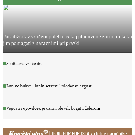
Paradižnik v vročem poletju: zakaj plodovi ne zorijo in kako
jim pomagati z naravnimi pripravki
Sladice za vroče dni
Lunine bukve - lunin setveni koledar za avgust
Vejicati rogovilček je užitni plevel, bogat z železom