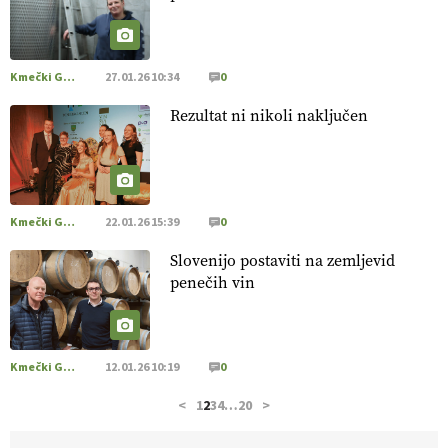
pridelava aronije
v dobrem desetletju zrasla v uspešno
kmetijsko in podjetniško zgodbo.
VEČ
https://t.co/EulJoSBYMi @EUAgri #IMCAP #CAP
https://t.co/xp1oihBDaJ
Kmečki Glas
27.01.26 10:34
0
13.07.2026
Rezultat ni nikoli naključen
[EKOloško = LOGIČNO
]
Ekološka vina so vse bolj iskana
doma in v tujini
. Zato je ekološka pridelava odlična priložnost
za slovenske vinarje
. VEČ
https://t.co/XAe9EbeAbK
@EUAgri #IMCAP #CAP https://t.co/01qpoeLyNP
Kmečki Glas
22.01.26 15:39
0
13.07.2026
Slovenijo postaviti na zemljevid
penečih vin
[EKOloško = LOGIČNO
] Mladi
so ključni za prihodnost
kmetijstva in uspešno prenovo kmetij
. VEČ
https://t.co/RRn8unbwXp @EUAgri #IMCAP #CAP
https://t.co/mnLHFv2VuP
Kmečki Glas
12.01.26 10:19
0
13.07.2026
<
1
2
3
4
…
20
>
[EKOloško = LOGIČNO
]
Ekološka reja kokoši skrbi za