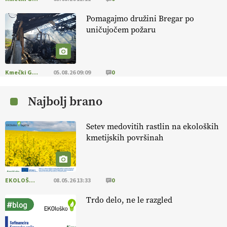
Pomagajmo družini Bregar po
uničujočem požaru
Kmečki Glas
05.08.26 09:09
0
Najbolj brano
Setev medovitih rastlin na ekoloških
kmetijskih površinah
EKOLOŠKO LOGIČNO
08.05.26 13:33
0
Trdo delo, ne le razgled