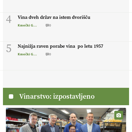
4
Vina dveh držav na istem dvorišču
Kmečki Glas
0
5
Najnižja raven porabe vina po letu 1957
Kmečki Glas
0
Vinarstvo: izpostavljeno