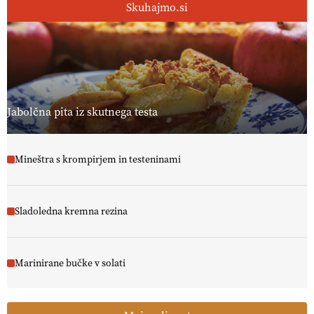
Skuhajmo.si
Jabolčna pita iz skutnega testa
Mineštra s krompirjem in testeninami
Sladoledna kremna rezina
Marinirane bučke v solati