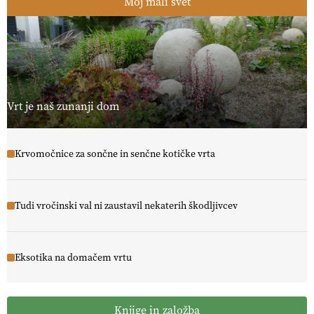
Moj mali svet
Vrt je naš zunanji dom
Krvomočnice za sončne in senčne kotičke vrta
Tudi vročinski val ni zaustavil nekaterih škodljivcev
Eksotika na domačem vrtu
Knjige in založba