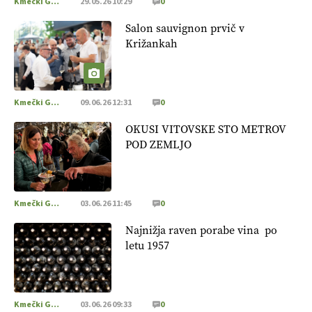
Kmečki Glas
29.05.26 10:29
0
Salon sauvignon prvič v
Križankah
Kmečki Glas
09.06.26 12:31
0
OKUSI VITOVSKE STO METROV
POD ZEMLJO
Kmečki Glas
03.06.26 11:45
0
Najnižja raven porabe vina po
letu 1957
Kmečki Glas
03.06.26 09:33
0