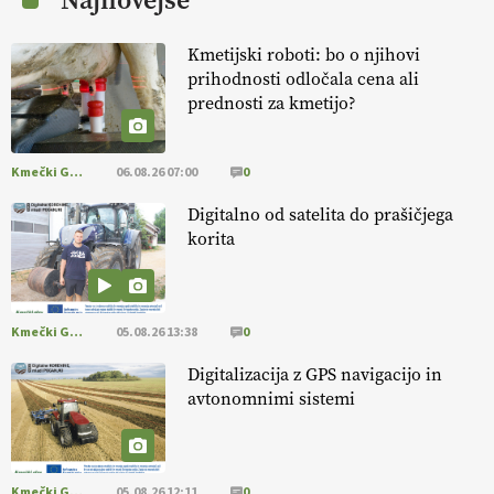
Najnovejše
Kmetijski roboti: bo o njihovi
prihodnosti odločala cena ali
prednosti za kmetijo?
Kmečki Glas
06.08.26 07:00
0
Digitalno od satelita do prašičjega
korita
Kmečki Glas
05.08.26 13:38
0
Digitalizacija z GPS navigacijo in
avtonomnimi sistemi
Kmečki Glas
05.08.26 12:11
0