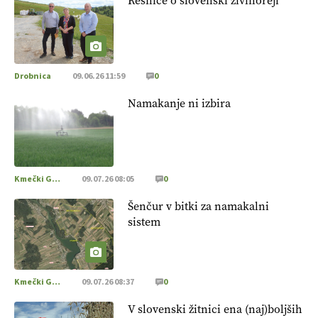
Resnice o slovenski živinoreji
Drobnica
09.06.26 11:59
0
Namakanje ni izbira
Kmečki Glas
09.07.26 08:05
0
Šenčur v bitki za namakalni
sistem
Kmečki Glas
09.07.26 08:37
0
V slovenski žitnici ena (naj)boljših