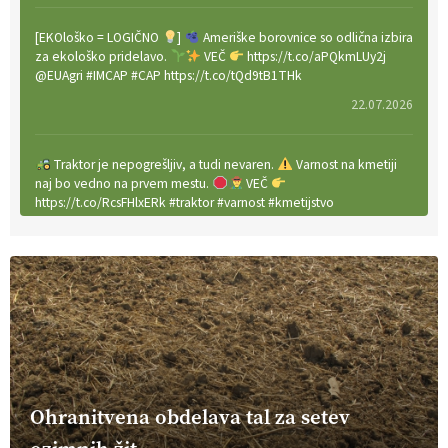
[EKOloško = LOGIČNO
]
Ameriške borovnice so odlična izbira
za ekološko pridelavo.
VEČ
https://t.co/aPQkmLUy2j
@EUAgri #IMCAP #CAP https://t.co/tQd9tB1THk
22.07.2026
Traktor je nepogrešljiv, a tudi nevaren.
Varnost na kmetiji
naj bo vedno na prvem mestu.
VEČ
https://t.co/RcsFHlxERk #traktor #varnost #kmetijstvo
https://t.co/L4Er80AtXS
22.07.2026
[EKOloško = LOGIČNO
]
Za uspešno ohranjanje travišč sta
ključna kmetijstvo
in predvsem reja travojedih živali
. VEČ
https://t.co/YvDmY3UNng @EUAgri #IMCAP #CAP
https://t.co/Wz0y1nUcWl
21.07.2026
Ohranitvena obdelava tal za setev