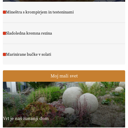
Mineštra s krompirjem in testeninami
Sladoledna kremna rezina
Marinirane bučke v solati
Moj mali svet
Vrt je naš zunanji dom