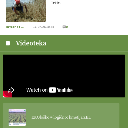
letin
Intranet Kmečki Glas
17.07.26 10:38
0
Videoteka
EKOloško = logično: kmetija ZEL