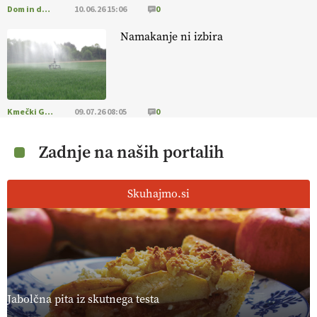
Dom in družina
10.06.26 15:06
0
Namakanje ni izbira
Kmečki Glas
09.07.26 08:05
0
Zadnje na naših portalih
Skuhajmo.si
Jabolčna pita iz skutnega testa