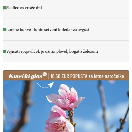
Sladice za vroče dni
Lunine bukve - lunin setveni koledar za avgust
Vejicati rogovilček je užitni plevel, bogat z železom