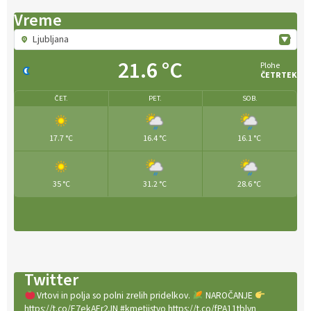
Vreme
Ljubljana
21.6 °C
Plohe
ČETRTEK
ČET.
PET.
SOB.
17.7 °C
16.4 °C
16.1 °C
35 °C
31.2 °C
28.6 °C
Twitter
Vrtovi in polja so polni zrelih pridelkov.
NAROČANJE
https://t.co/E7ekAEr2JN #kmetijstvo https://t.co/fPA11tblvn