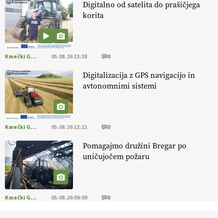
Digitalno od satelita do prašičjega
korita
Kmečki Glas
05.08.26 13:38
0
Digitalizacija z GPS navigacijo in
avtonomnimi sistemi
Kmečki Glas
05.08.26 12:11
0
Pomagajmo družini Bregar po
uničujočem požaru
Kmečki Glas
05.08.26 09:09
0