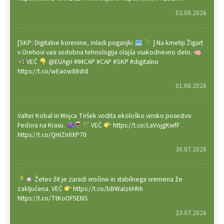
02.08.2026
[SKP: Digitalne korenine, mladi poganjki
] Na kmetiji Žigart
v Orehovi vasi sodobna tehnologija olajša vsakodnevno delo.
VEČ
@EUAgri #IMCAP #CAP #SKP #digitalno
https://t.co/wEaow88sh8
01.08.2026
Valter Kobal in Mojca Tiršek vodita ekološko vinsko posestvo
Fedora na Krasu.
VEČ
https://t.co/LaVojgKwfF
https://t.co/QHIZn0XP70
30.07.2026
Žetev žit je zaradi vročine in stabilnega vremena že
zaključena. VEČ
https://t.co/bBWaIz6Hhh
https://t.co/TtKoOF5ENS
23.07.2026