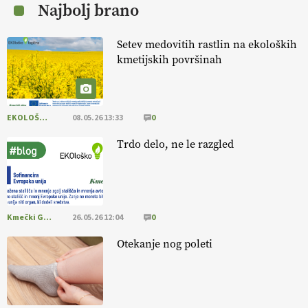
Najbolj brano
Setev medovitih rastlin na ekoloških
kmetijskih površinah
EKOLOŠKO LOGIČNO
08.05.26 13:33
0
Trdo delo, ne le razgled
Kmečki Glas
26.05.26 12:04
0
Otekanje nog poleti