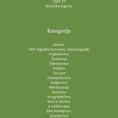
ZSKP ZŽ
Ekološko logično
Kategorije
Domov
SKP: Digitalne korenine, mladi poganjki
Poljedelstvo
Živinoreja
Čebelarstvo
Politika
Turizem
Zelenjadarstvo
Sadjarstvo
Mehanizacija
Vinarstvo
Vinogradništvo
Dom in družina
Iz naših krajev
EKO kmetijstvo
Gozdarstvo