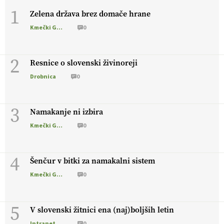
1
Zelena država brez domače hrane
13.07.2026
Kmečki Glas
0
[EKOloško = LOGIČNO
]
Ekološka reja kokoši skrbi za
živali
, okolje
in kakovostna jajca
. VEČ
2
https://t.co/PX49GVsP1M @EUAgri #IMCAP #CAP
Resnice o slovenski živinoreji
https://t.co/a1xatzEeid
Drobnica
0
13.07.2026
3
Namakanje ni izbira
[EKOloško = LOGIČNO
]
Za bolj zdrava tla, večjo odpornost
tal na sušo in manj škodljivcev.
VEČ
https://t.co/PgMzHo6tt3
Kmečki Glas
0
@EUAgri #IMCAP #CAP https://t.co/azYaR71AkI
10.07.2026
4
Šenčur v bitki za namakalni sistem
Kmečki Glas
0
[EKOloško = LOGIČNO ] Ekološka hrana: Resnica ali le dobra
reklama?
PRISLUHNITE
@EUAgri #imcap #cap #eco #skp
#vlog https://t.co/yev5PreiJu
5
V slovenski žitnici ena (naj)boljših letin
09.07.2026
Intranet Kmečki Glas
0