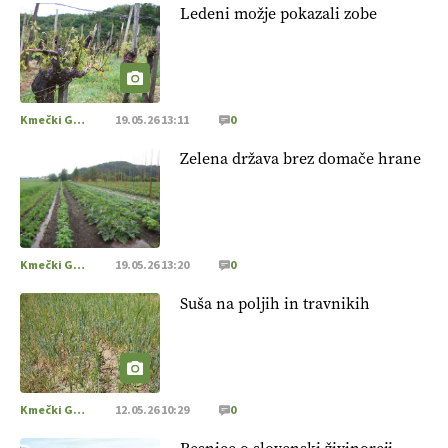
Ledeni možje pokazali zobe
Kmečki Glas
19.05.26 13:11
0
Zelena država brez domače hrane
Kmečki Glas
19.05.26 13:20
0
Suša na poljih in travnikih
Kmečki Glas
12.05.26 10:29
0