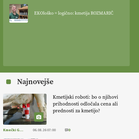
EKOloško = logično: kmetija ROZMARIČ
Najnovejše
Kmetijski roboti: bo o njihovi
prihodnosti odločala cena ali
prednosti za kmetijo?
Kmečki Glas
06.08.26 07:00
0