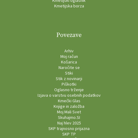
Kmetijski oglasnik
Kmetijska borza
Povezave
Arhiv
Moj račun
Košarica
Naročite se
Stiki
Stik z novinarji
Piškotki
Oglasno trženje
Izjava o varstvu osebnih podatkov
Kmečki Glas
Knjige in založba
Moj Mali Svet
Skuhajmo.SI
Naj hlev 2025
SKP trajnosno prijazna
SKP TP