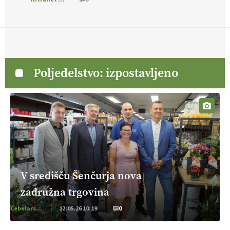
Poljedelstvo: izpostavljeno
V središču Šenčurja nova
zadružna trgovina
Čebelarstvo
12.05.26 10:19
0