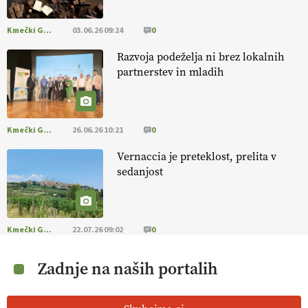
Kmečki Glas
03.06.26 09:24
0
Razvoja podeželja ni brez lokalnih
partnerstev in mladih
Kmečki Glas
26.06.26 10:21
0
Vernaccia je preteklost, prelita v
sedanjost
Kmečki Glas
22.07.26 09:02
0
Zadnje na naših portalih