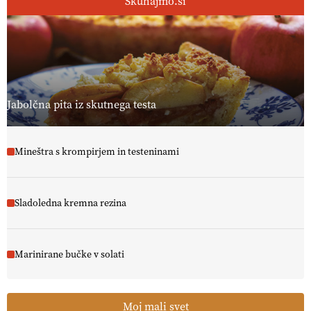
Skuhajmo.si
Jabolčna pita iz skutnega testa
Mineštra s krompirjem in testeninami
Sladoledna kremna rezina
Marinirane bučke v solati
Moj mali svet