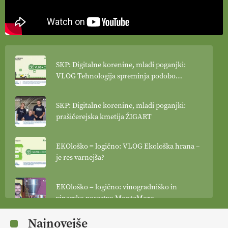
SKP: Digitalne korenine, mladi poganjki:
VLOG Tehnologija spreminja podobo
kmetijstva
SKP: Digitalne korenine, mladi poganjki:
prašičerejska kmetija ŽIGART
EKOloško = logično: VLOG Ekološka hrana –
je res varnejša?
EKOloško = logično: vinogradniško in
vinarsko posestvo MonteMoro
Najnovejše
EKOloško = logično: ekološka kmetija