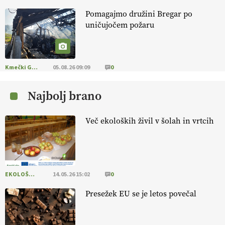
Pomagajmo družini Bregar po
KMETIJSKA LIGA PRVAKOV: POMLADITEV
uničujočem požaru
KMETIJSKE EKIPE
KMETIJSKA LIGA PRVAKOV: UKRAJINA vs.
EVROPA
Kmečki Glas
05.08.26 09:09
0
Najbolj brano
EKOloško = logično: ekološka kmetija
B'ZGAR
Več ekoloških živil v šolah in vrtcih
EKOloško = logično: VLOG Okus je
pomembnejši od izgleda
EKOLOŠKO LOGIČNO
14.05.26 15:02
0
EKOloško = logično: ekološka kmetija PR'
RAKARI
Presežek EU se je letos povečal