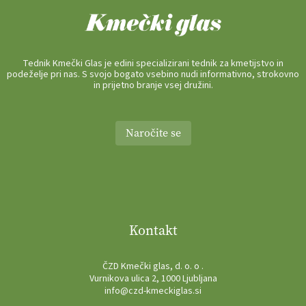
Tednik Kmečki Glas je edini specializirani tednik za kmetijstvo in
podeželje pri nas. S svojo bogato vsebino nudi informativno, strokovno
in prijetno branje vsej družini.
Naročite se
Kontakt
ČZD Kmečki glas, d. o. o .
Vurnikova ulica 2, 1000 Ljubljana
info@czd-kmeckiglas.si