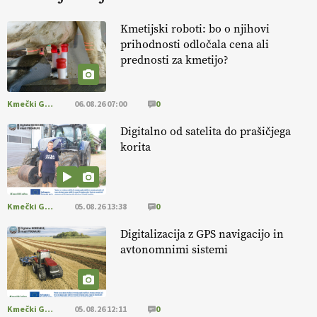
KURNIK
Kmetijski roboti: bo o njihovi
prihodnosti odločala cena ali
EKOloško = logično: ekološka kmetija
prednosti za kmetijo?
HOMAR
Kmečki Glas
06.08.26 07:00
0
EKOloško = logično: VLOG Ekološko
kmetijstvo brez škropljenja?
Digitalno od satelita do prašičjega
korita
EKOloško = logično: ekološka kmetija
ALTENBAHER
Kmečki Glas
05.08.26 13:38
0
EKOloško = logično: ekološko oljarstvo
Digitalizacija z GPS navigacijo in
MORGAN
avtonomnimi sistemi
EKOloško = logično: ekološka kmetija
FREŠER
Kmečki Glas
05.08.26 12:11
0