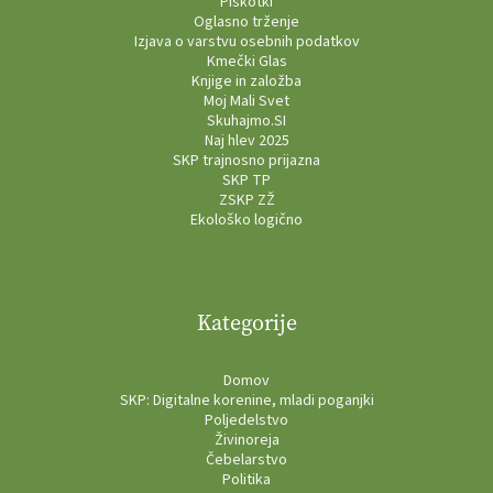
Piškotki
Oglasno trženje
Izjava o varstvu osebnih podatkov
Kmečki Glas
Knjige in založba
Moj Mali Svet
Skuhajmo.SI
Naj hlev 2025
SKP trajnosno prijazna
SKP TP
ZSKP ZŽ
Ekološko logično
Kategorije
Domov
SKP: Digitalne korenine, mladi poganjki
Poljedelstvo
Živinoreja
Čebelarstvo
Politika