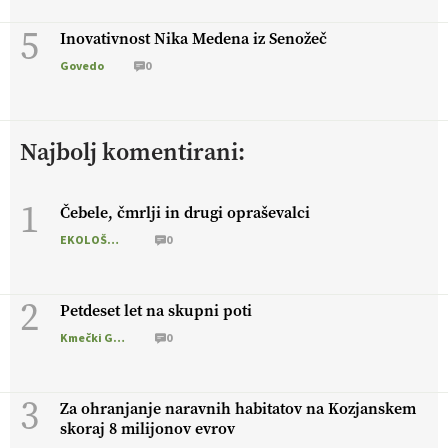
5
Inovativnost Nika Medena iz Senožeč
Govedo
0
Najbolj komentirani:
1
Čebele, čmrlji in drugi opraševalci
EKOLOŠKO LOGIČNO
0
2
Petdeset let na skupni poti
Kmečki Glas
0
3
Za ohranjanje naravnih habitatov na Kozjanskem
skoraj 8 milijonov evrov