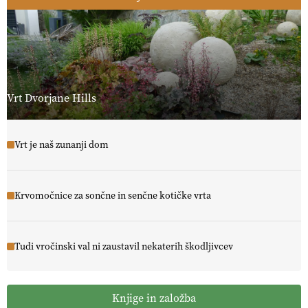
Vrt Dvorjane Hills
Vrt je naš zunanji dom
Krvomočnice za sončne in senčne kotičke vrta
Tudi vročinski val ni zaustavil nekaterih škodljivcev
Knjige in založba