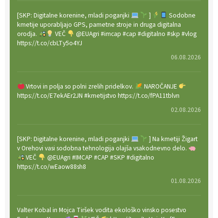
[SKP: Digitalne korenine, mladi poganjki
]
Sodobne
kmetije uporabljajo GPS, pametne stroje in druga digitalna
orodja.
VEČ
@EUAgri #imcap #cap #digitalno #skp #vlog
https://t.co/cbLTy5o4YJ
06.08.2026
Vrtovi in polja so polni zrelih pridelkov.
NAROČANJE
https://t.co/E7ekAEr2JN #kmetijstvo https://t.co/fPA11tblvn
02.08.2026
[SKP: Digitalne korenine, mladi poganjki
] Na kmetiji Žigart
v Orehovi vasi sodobna tehnologija olajša vsakodnevno delo.
VEČ
@EUAgri #IMCAP #CAP #SKP #digitalno
https://t.co/wEaow88sh8
01.08.2026
Valter Kobal in Mojca Tiršek vodita ekološko vinsko posestvo