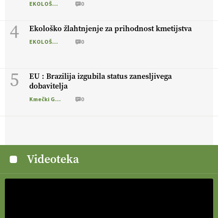
EKOLOŠKO LOGIČNO
0
4
Ekološko žlahtnjenje za prihodnost kmetijstva
EKOLOŠKO LOGIČNO
0
5
EU : Brazilija izgubila status zanesljivega
dobavitelja
Kmečki Glas
0
Videoteka