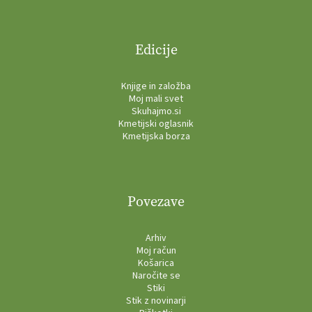
Edicije
Knjige in založba
Moj mali svet
Skuhajmo.si
Kmetijski oglasnik
Kmetijska borza
Povezave
Arhiv
Moj račun
Košarica
Naročite se
Stiki
Stik z novinarji