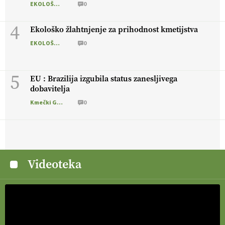
EKOLOŠKO LOGIČNO
0
4
Ekološko žlahtnjenje za prihodnost kmetijstva
EKOLOŠKO LOGIČNO
0
5
EU : Brazilija izgubila status zanesljivega
dobavitelja
Kmečki Glas
0
Videoteka