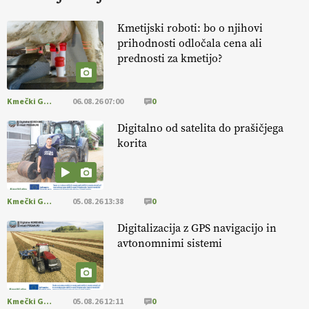
KURNIK
Kmetijski roboti: bo o njihovi
prihodnosti odločala cena ali
EKOloško = logično: ekološka kmetija
prednosti za kmetijo?
HOMAR
Kmečki Glas
06.08.26 07:00
0
EKOloško = logično: VLOG Ekološko
kmetijstvo brez škropljenja?
Digitalno od satelita do prašičjega
korita
EKOloško = logično: ekološka kmetija
ALTENBAHER
Kmečki Glas
05.08.26 13:38
0
EKOloško = logično: ekološko oljarstvo
Digitalizacija z GPS navigacijo in
MORGAN
avtonomnimi sistemi
EKOloško = logično: ekološka kmetija
FREŠER
Kmečki Glas
05.08.26 12:11
0