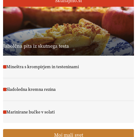
Skuhajmo.si
Jabolčna pita iz skutnega testa
Mineštra s krompirjem in testeninami
Sladoledna kremna rezina
Marinirane bučke v solati
Moj mali svet