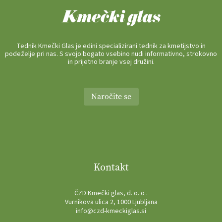
Tednik Kmečki Glas je edini specializirani tednik za kmetijstvo in
podeželje pri nas. S svojo bogato vsebino nudi informativno, strokovno
in prijetno branje vsej družini.
Naročite se
Kontakt
ČZD Kmečki glas, d. o. o .
Vurnikova ulica 2, 1000 Ljubljana
info@czd-kmeckiglas.si