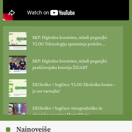
SKP: Digitalne korenine, mladi poganjki:
VLOG Tehnologija spreminja podobo
kmetijstva
SKP: Digitalne korenine, mladi poganjki:
prašičerejska kmetija ŽIGART
EKOloško = logično: VLOG Ekološka hrana –
je res varnejša?
EKOloško = logično: vinogradniško in
vinarsko posestvo MonteMoro
Najnovejše
EKOloško = logično: ekološka kmetija