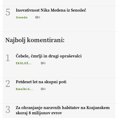
5
Inovativnost Nika Medena iz Senožeč
Govedo
0
Najbolj komentirani:
1
Čebele, čmrlji in drugi opraševalci
EKOLOŠKO LOGIČNO
0
2
Petdeset let na skupni poti
Kmečki Glas
0
3
Za ohranjanje naravnih habitatov na Kozjanskem
skoraj 8 milijonov evrov