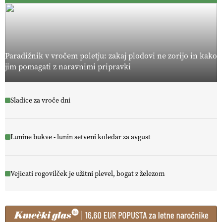
Paradižnik v vročem poletju: zakaj plodovi ne zorijo in kako
jim pomagati z naravnimi pripravki
Sladice za vroče dni
Lunine bukve - lunin setveni koledar za avgust
Vejicati rogovilček je užitni plevel, bogat z železom