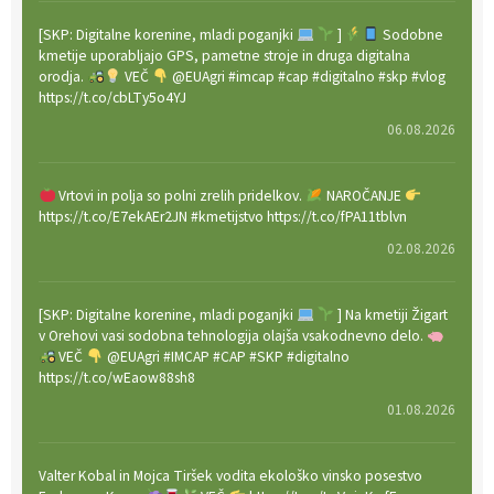
[SKP: Digitalne korenine, mladi poganjki
]
Sodobne
kmetije uporabljajo GPS, pametne stroje in druga digitalna
orodja.
VEČ
@EUAgri #imcap #cap #digitalno #skp #vlog
https://t.co/cbLTy5o4YJ
06.08.2026
Vrtovi in polja so polni zrelih pridelkov.
NAROČANJE
https://t.co/E7ekAEr2JN #kmetijstvo https://t.co/fPA11tblvn
02.08.2026
[SKP: Digitalne korenine, mladi poganjki
] Na kmetiji Žigart
v Orehovi vasi sodobna tehnologija olajša vsakodnevno delo.
VEČ
@EUAgri #IMCAP #CAP #SKP #digitalno
https://t.co/wEaow88sh8
01.08.2026
Valter Kobal in Mojca Tiršek vodita ekološko vinsko posestvo