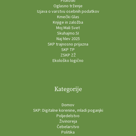
Piškotki
Oglasno trženje
Izjava o varstvu osebnih podatkov
Kmečki Glas
Knjige in založba
Moj Mali Svet
Skuhajmo.SI
Naj hlev 2025
SKP trajnosno prijazna
SKP TP
ZSKP ZŽ
Ekološko logično
Kategorije
Domov
SKP: Digitalne korenine, mladi poganjki
Poljedelstvo
Živinoreja
Čebelarstvo
Politika