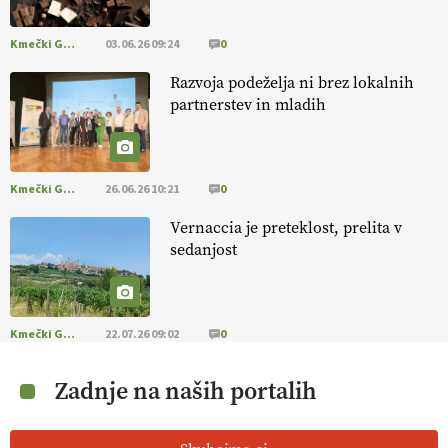
Kmečki Glas
03.06.26 09:24
0
Razvoja podeželja ni brez lokalnih
partnerstev in mladih
Kmečki Glas
26.06.26 10:21
0
Vernaccia je preteklost, prelita v
sedanjost
Kmečki Glas
22.07.26 09:02
0
Zadnje na naših portalih