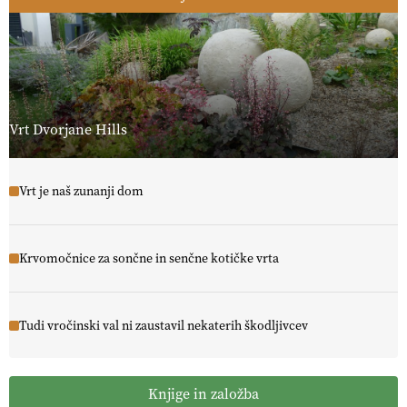
Vrt Dvorjane Hills
Vrt je naš zunanji dom
Krvomočnice za sončne in senčne kotičke vrta
Tudi vročinski val ni zaustavil nekaterih škodljivcev
Knjige in založba