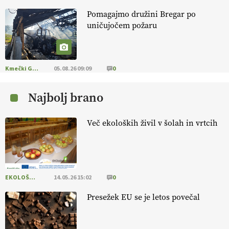
Pomagajmo družini Bregar po
KMETIJSKA LIGA PRVAKOV: POMLADITEV
uničujočem požaru
KMETIJSKE EKIPE
KMETIJSKA LIGA PRVAKOV: UKRAJINA vs.
EVROPA
Kmečki Glas
05.08.26 09:09
0
Najbolj brano
EKOloško = logično: ekološka kmetija
B'ZGAR
Več ekoloških živil v šolah in vrtcih
EKOloško = logično: VLOG Okus je
pomembnejši od izgleda
EKOLOŠKO LOGIČNO
14.05.26 15:02
0
EKOloško = logično: ekološka kmetija PR'
RAKARI
Presežek EU se je letos povečal