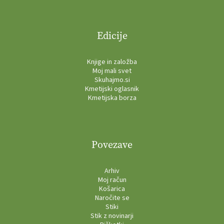
Edicije
Knjige in založba
Moj mali svet
Skuhajmo.si
Kmetijski oglasnik
Kmetijska borza
Povezave
Arhiv
Moj račun
Košarica
Naročite se
Stiki
Stik z novinarji