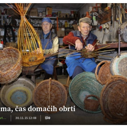
ima, čas domačih obrti
Kmetijstvo Podravja in Pomurja
30.11.15 12:08
0