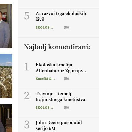
5
Za razvoj trga ekoloških
živil
EKOLOŠKO LOGIČNO
0
Najbolj komentirani:
1
Ekološka kmetija
Altenbaher iz Zgornje
Kaple
Kmečki Glas
0
2
Travinje – temelj
trajnostnega kmetijstva
EKOLOŠKO LOGIČNO
0
3
John Deere posodobil
serijo 6M