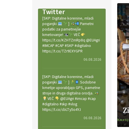
Twitter
[SKP: Digitalne korenine, mladi
poganjki
]
Pametni
podatki za pametnejše
kmetovanje!
VEČ
https://t.co/KZHTZmRp8q @EUAgri
#IMCAP #CAP #SKP #digitalno
https://t.co/TZr9EXYGPR
06.08.2026
[SKP: Digitalne korenine, mladi
poganjki
]
Sodobne
kmetije uporabljajo GPS, pametne
stroje in druga digitalna orodja.
VEČ
@EUAgri #imcap #cap
#digitalno #skp #vlog
Z
https://t.co/cbLTy5o4YJ
06.08.2026