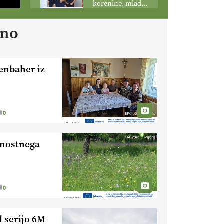
korenine, mladi
podobo
poganjki:
kmetijstva
prašičerejska
ano
EKOloško =
kmetija ŽIGART
logično: VLOG
Ekološka hrana –
je res varnejša?
enbaher iz
EKOloško =
logično:
vinogradniško in
vinarsko
EKOloško =
0
posestvo
logično: ekološka
MonteMoro
kmetija KURNIK
ajnostnega
EKOloško =
logično: ekološka
kmetija HOMAR
0
EKOloško =
logično: VLOG
Ekološko
 serijo 6M