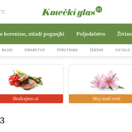
7°C
ne korenine, mladi poganjki
Poljedelstvo
Živino
MLADI
VINARSTVO
PERUTNINA
ŽENSKE
OSTALO
Skuhajmo.si
Moj mali svet
23