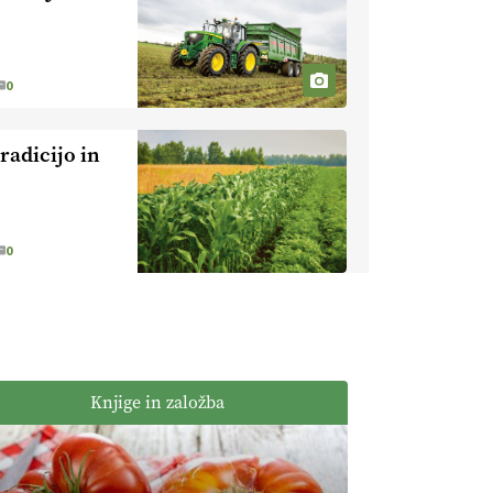
kmetijstvo brez
EKOloško =
škropljenja?
logično: ekološka
kmetija
0
ALTENBAHER
EKOloško =
logično:
radicijo in
ekološko
oljarstvo
EKOloško =
MORGAN
logično: ekološka
kmetija FREŠER
0
KMETIJSKA
LIGA PRVAKOV:
POMLADITEV
KMETIJSKE
KMETIJSKA
EKIPE
LIGA PRVAKOV:
Knjige in založba
UKRAJINA vs.
EVROPA
EKOloško =
logično: ekološka