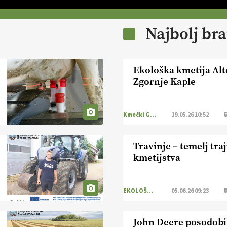
Najbolj br
Ekološka kmetija Alt
Zgornje Kaple
Kmečki Glas
19.05.26 10:52
Travinje – temelj tr
kmetijstva
EKOLOŠKO LOGIČNO
05.06.26 09:23
John Deere posodobil