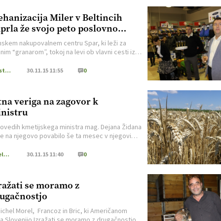
hanizacija Miler v Beltincih
prla že svojo peto poslovno
oto
inskem nakupovalnem centru Spar, ki leži za
im “granarom”, tokoj na levi ob vlavni cesti iz
Murske Sobote, ga je to hitro rastoče koroško
je na 200 m2 odprlo minuli petek. Enaka površina
Kmetijstvo Podravja in Pomurja
30.11.15 11:55
0
kmetijsko trgovino, kjer fizično ponujap potošni
al za kmetijstvo, rezervne dele, vrtnarski program
če, na voljo tudi […]
tna veriga na zagovor k
nistru
ovedih kmetijskega ministra mag. Dejana Židana
 se na njegovo povabilo še ta mesec v njegovi
 sestali vsi deležniki v žitni verigi. Minister namreč
dušen nad trenutnim odnosom med členi znotraj
Poljedelstvo
30.11.15 11:40
0
r predstavniki pridelovalcev niso zadovoljni z
, ki vlada znotraj verige, se tudi niso udeležili
e žitne konference, ki […]
ražati se moramo z
ugačnostjo
ichel Morel, Francoz in Bric, ki Američanom
va Slovenijo Izražati se moramo z drugačnostjo