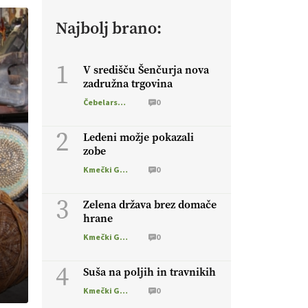
Najbolj brano:
1
V središču Šenčurja nova
zadružna trgovina
Čebelarstvo
0
2
Ledeni možje pokazali
zobe
Kmečki Glas
0
3
Zelena država brez domače
hrane
Kmečki Glas
0
4
Suša na poljih in travnikih
Kmečki Glas
0