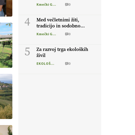
Kmečki Glas
0
4
Med večletnimi žiti,
tradicijo in sodobno
oskrbo tal
Kmečki Glas
0
5
Za razvoj trga ekoloških
živil
EKOLOŠKO LOGIČNO
0