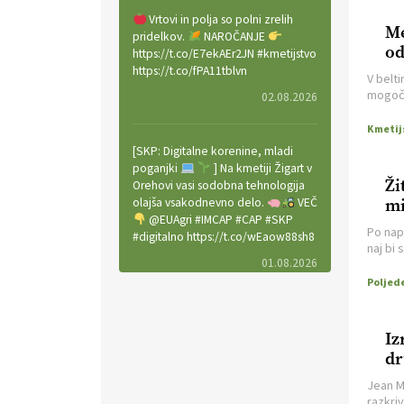
Vrtovi in polja so polni zrelih
Me
pridelkov.
NAROČANJE
od
https://t.co/E7ekAEr2JN #kmetijstvo
en
https://t.co/fPA11tblvn
V belt
mogočn
02.08.2026
smeri 
podjet
je za 
[SKP: Digitalne korenine, mladi
materi
poganjki
] Na kmetiji Žigart v
in igra
Ži
Orehovi vasi sodobna tehnologija
olajša vsakodnevno delo.
VEČ
mi
@EUAgri #IMCAP #CAP #SKP
Po nap
#digitalno https://t.co/wEaow88sh8
naj bi
01.08.2026
pisarni
ni nav
nje. Ke
odnosom
Valter Kobal in Mojca Tiršek vodita
nedavn
ekološko vinsko posestvo Fedora
Iz
na Krasu.
VEČ
dr
https://t.co/LaVojgKwfF
https://t.co/QHIZn0XP70
Jean M
razkri