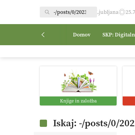
Ljubljana
25.
Domov
SKP: Digital
Knjige in založba
Iskaj: -/posts/0/20