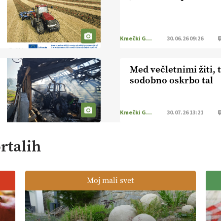
Kmečki Glas
30.06.26 09:26
Med večletnimi žiti, t
sodobno oskrbo tal
Kmečki Glas
30.07.26 13:21
rtalih
Moj mali svet