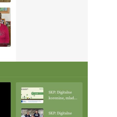
SKP: Digitalne
korenine, mladi
poganjki: VLOG
Tehnologija
SKP: Digitalne
spreminja