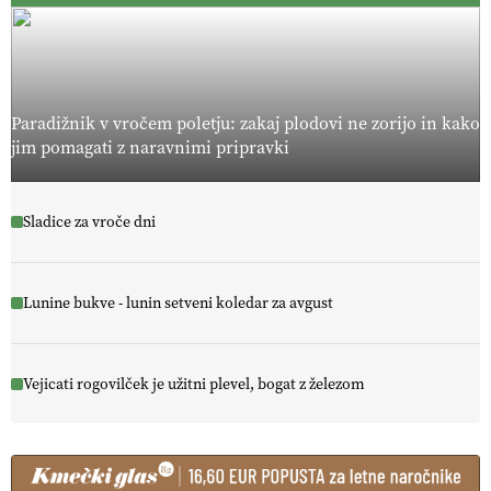
Paradižnik v vročem poletju: zakaj plodovi ne zorijo in kako
jim pomagati z naravnimi pripravki
Sladice za vroče dni
Lunine bukve - lunin setveni koledar za avgust
Vejicati rogovilček je užitni plevel, bogat z železom