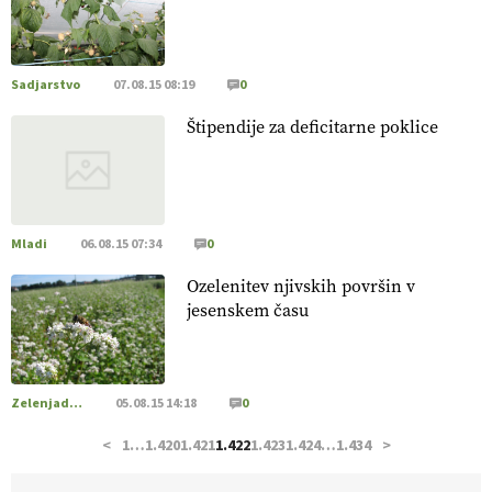
pridelava aronije
v dobrem desetletju zrasla v uspešno
kmetijsko in podjetniško zgodbo.
VEČ
https://t.co/EulJoSBYMi @EUAgri #IMCAP #CAP
https://t.co/xp1oihBDaJ
Sadjarstvo
07.08.15 08:19
0
13.07.2026
Štipendije za deficitarne poklice
[EKOloško = LOGIČNO
]
Ekološka vina so vse bolj iskana
doma in v tujini
. Zato je ekološka pridelava odlična priložnost
za slovenske vinarje
. VEČ
https://t.co/XAe9EbeAbK
@EUAgri #IMCAP #CAP https://t.co/01qpoeLyNP
Mladi
06.08.15 07:34
0
13.07.2026
Ozelenitev njivskih površin v
jesenskem času
[EKOloško = LOGIČNO
] Mladi
so ključni za prihodnost
kmetijstva in uspešno prenovo kmetij
. VEČ
https://t.co/RRn8unbwXp @EUAgri #IMCAP #CAP
https://t.co/mnLHFv2VuP
Zelenjadarstvo
05.08.15 14:18
0
13.07.2026
<
1
…
1.420
1.421
1.422
1.423
1.424
…
1.434
>
[EKOloško = LOGIČNO
]
Ekološka reja kokoši skrbi za