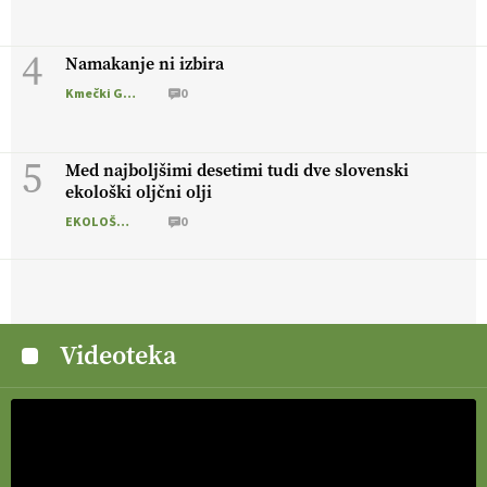
4
Namakanje ni izbira
Kmečki Glas
0
5
Med najboljšimi desetimi tudi dve slovenski
ekološki oljčni olji
EKOLOŠKO LOGIČNO
0
Videoteka