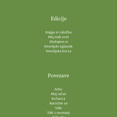
Edicije
Knjige in založba
Moj mali svet
Skuhajmo.si
Kmetijski oglasnik
Kmetijska borza
Povezave
Arhiv
Moj račun
Košarica
Naročite se
Stiki
Stik z novinarji