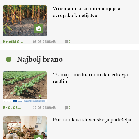
Vročina in suša obremenjujeta
KMETIJSKA LIGA PRVAKOV: UKRAJINA vs.
evropsko kmetijstvo
EVROPA
EKOloško = logično: ekološka kmetija
B'ZGAR
Kmečki Glas
05.08.26 08:45
0
Najbolj brano
EKOloško = logično: VLOG Okus je
pomembnejši od izgleda
12. maj – mednarodni dan zdravja
rastlin
EKOloško = logično: ekološka kmetija PR'
RAKARI
EKOLOŠKO LOGIČNO
12.05.26 09:45
0
EKOloško = logično: vinogradniško in
vinarsko posestvo DUCAL
Pristni okusi slovenskega podeželja