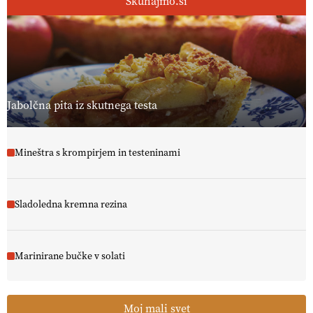
Skuhajmo.si
Jabolčna pita iz skutnega testa
Mineštra s krompirjem in testeninami
Sladoledna kremna rezina
Marinirane bučke v solati
Moj mali svet