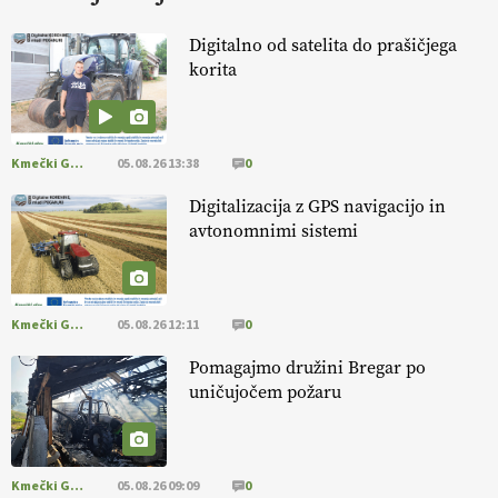
HOMAR
Digitalno od satelita do prašičjega
korita
EKOloško = logično: VLOG Ekološko
kmetijstvo brez škropljenja?
Kmečki Glas
05.08.26 13:38
0
EKOloško = logično: ekološka kmetija
ALTENBAHER
Digitalizacija z GPS navigacijo in
avtonomnimi sistemi
EKOloško = logično: ekološko oljarstvo
MORGAN
Kmečki Glas
05.08.26 12:11
0
EKOloško = logično: ekološka kmetija
Pomagajmo družini Bregar po
FREŠER
uničujočem požaru
KMETIJSKA LIGA PRVAKOV: POMLADITEV
KMETIJSKE EKIPE
Kmečki Glas
05.08.26 09:09
0