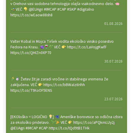
v Orehovi vasi sodobna tehnologija olajša vsakodnevno delo.
VEČ
@EUAgri #IMCAP #CAP #SKP #digitalno
https://t.co/wEaow88sh8
01.08.2026
Valter Kobal in Mojca Tiršek vodita ekološko vinsko posestvo
Fedora na Krasu.
VEČ
https://t.co/LaVojgKwfF
https://t.co/QHIZn0XP70
30.07.2026
Žetev žit je zaradi vročine in stabilnega vremena že
zaključena. VEČ
https://t.co/bBWaIz6Hhh
https://t.co/TtKoOF5ENS
23.07.2026
[EKOloško = LOGIČNO
]
Ameriške borovnice so odlična izbira
za ekološko pridelavo.
VEČ
https://t.co/aPQkmLUy2j
@EUAgri #IMCAP #CAP https://t.co/tQd9tB1THk