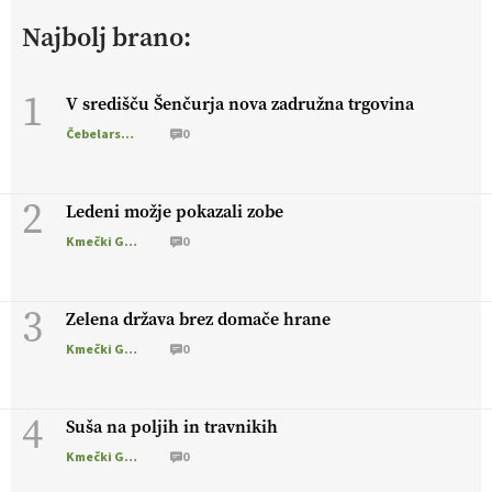
živali
, okolje
in kakovostna jajca
. VEČ
Najbolj brano:
https://t.co/PX49GVsP1M @EUAgri #IMCAP #CAP
https://t.co/a1xatzEeid
13.07.2026
1
V središču Šenčurja nova zadružna trgovina
Čebelarstvo
0
[EKOloško = LOGIČNO
]
Za bolj zdrava tla, večjo odpornost
tal na sušo in manj škodljivcev.
VEČ
https://t.co/PgMzHo6tt3
@EUAgri #IMCAP #CAP https://t.co/azYaR71AkI
2
Ledeni možje pokazali zobe
10.07.2026
Kmečki Glas
0
[EKOloško = LOGIČNO ] Ekološka hrana: Resnica ali le dobra
3
reklama?
PRISLUHNITE
@EUAgri #imcap #cap #eco #skp
Zelena država brez domače hrane
#vlog https://t.co/yev5PreiJu
Kmečki Glas
0
09.07.2026
4
Suša na poljih in travnikih
Kmečki Glas
0