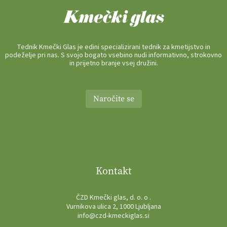
Tednik Kmečki Glas je edini specializirani tednik za kmetijstvo in
podeželje pri nas. S svojo bogato vsebino nudi informativno, strokovno
in prijetno branje vsej družini.
Naročite se
Kontakt
ČZD Kmečki glas, d. o. o .
Vurnikova ulica 2, 1000 Ljubljana
info@czd-kmeckiglas.si