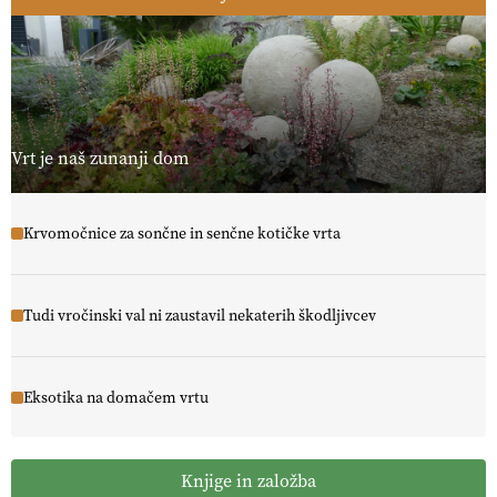
Vrt je naš zunanji dom
Krvomočnice za sončne in senčne kotičke vrta
Tudi vročinski val ni zaustavil nekaterih škodljivcev
Eksotika na domačem vrtu
Knjige in založba