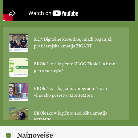
SKP: Digitalne korenine, mladi poganjki:
prašičerejska kmetija ŽIGART
EKOloško = logično: VLOG Ekološka hrana –
je res varnejša?
EKOloško = logično: vinogradniško in
vinarsko posestvo MonteMoro
EKOloško = logično: ekološka kmetija
KURNIK
Najnovejše
EKOloško = logično: ekološka kmetija