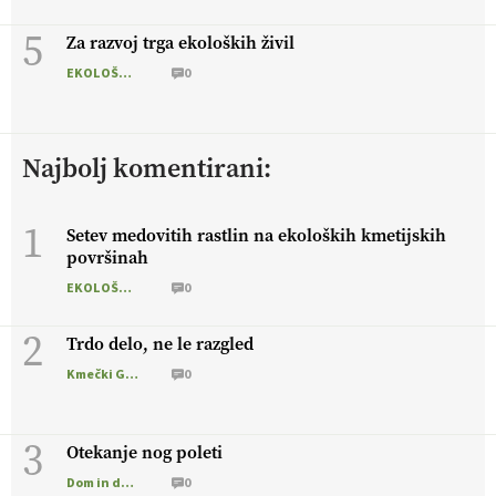
5
Za razvoj trga ekoloških živil
EKOLOŠKO LOGIČNO
0
Najbolj komentirani:
1
Setev medovitih rastlin na ekoloških kmetijskih
površinah
EKOLOŠKO LOGIČNO
0
2
Trdo delo, ne le razgled
Kmečki Glas
0
3
Otekanje nog poleti
Dom in družina
0