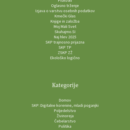
Piškotki
Oglasno trženje
Izjava o varstvu osebnih podatkov
Kmečki Glas
Knjige in založba
Moj Mali Svet
Skuhajmo.SI
Naj hlev 2025
SKP trajnosno prijazna
SKP TP
ZSKP ZŽ
Ekološko logično
Kategorije
Domov
SKP: Digitalne korenine, mladi poganjki
Poljedelstvo
Živinoreja
Čebelarstvo
Politika