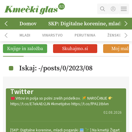
MOJ RAČUN
Domov
SKP: Digitalne korenine, mladi po
KOŠARICA
MLADI
VINARSTVO
PERUTNINA
ŽENSKE
NAROČITE SE
Knjige in založba
Skuhajmo.si
Moj mali 
OGLASNO TRŽENJE
Iskaj: -/posts/0/2023/08
Twitter
Vrtovi in polja so polni zrelih pridelkov.
NAROČANJE
https://t.co/E7ekAEr2JN #kmetijstvo https://t.co/fPA11tblvn
02.08.2026
[SKP: Digitalne korenine, mladi poganjki
] Na kmetiji Žigart