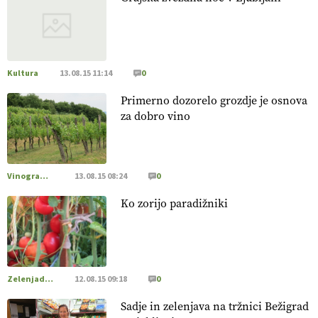
20.07.2026
[EKOloško = LOGIČNO
]
Posestvo MonteMoro – ekološka
pridelava z mislijo na naravo.
VEČ
https://t.co/Z7jXvK4gjr
@EUAgri #IMCAP #CAP https://t.co/Bf31lnQSIb
Kultura
13.08.15 11:14
0
15.07.2026
Primerno dozorelo grozdje je osnova
za dobro vino
[EKOloško = LOGIČNO
]
Poleti pridelek rešujejo zdrava tla
in vlaga.
VEČ
https://t.co/qmMX2yevum @EUAgri #IMCAP
#CAP https://t.co/dDwsipE645
Vinogradništvo
13.08.15 08:24
0
15.07.2026
Ko zorijo paradižniki
[EKOloško = LOGIČNO
]
Mulčer
– naravna pot do zdravih
tal
. VEČ
https://t.co/J7RkeaYpYu @EUAgri #IMCAP #CAP
https://t.co/RVG0FzcQN6
14.07.2026
Zelenjadarstvo
12.08.15 09:18
0
Sadje in zelenjava na tržnici Bežigrad
[EKOloško = LOGIČNO
] Zdravje rastlin je ključno za