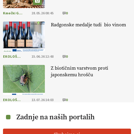
Kmečki Glas
28.05.26 08:45
0
Radgonske medalje tudi bio vinom
EKOLOŠKO LOGIČNO
15.06.26 12:48
0
Z biotičnim varstvom proti
japonskemu hrošču
EKOLOŠKO LOGIČNO
13.07.26 14:03
0
Zadnje na naših portalih