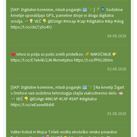
[SKP: Digitalne korenine, mladi poganjki
]
Sodobne
kmetije uporabljajo GPS, pametne stroje in druga digitalna
orodja.
VEČ
@EUAgri #imcap #cap #digitalno #skp #vlog
https://t.co/cbLTy5o4YJ
06.08.2026
Vrtovi in polja so polni zrelih pridelkov.
NAROČANJE
https://t.co/E7ekAEr2JN #kmetijstvo https://t.co/fPA11tblvn
02.08.2026
[SKP: Digitalne korenine, mladi poganjki
] Na kmetiji Žigart
v Orehovi vasi sodobna tehnologija olajša vsakodnevno delo.
VEČ
@EUAgri #IMCAP #CAP #SKP #digitalno
https://t.co/wEaow88sh8
01.08.2026
Valter Kobal in Mojca Tiršek vodita ekološko vinsko posestvo