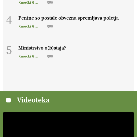
Kmečki Glas
0
4
Penine so postale obvezna spremljava poletja
Kmečki Glas
0
5
Ministrstvo o(b)staja?
Kmečki Glas
0
Videoteka