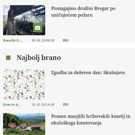
Pomagajmo družini Bregar po
KMETIJSKA LIGA PRVAKOV: POMLADITEV
uničujočem požaru
KMETIJSKE EKIPE
KMETIJSKA LIGA PRVAKOV: UKRAJINA vs.
EVROPA
Kmečki Glas
05.08.26 09:09
0
Najbolj brano
EKOloško = logično: ekološka kmetija
B'ZGAR
Zgodba za deževen dan: Skušnjava
EKOloško = logično: VLOG Okus je
pomembnejši od izgleda
Dom in družina
15.05.26 14:49
0
EKOloško = logično: ekološka kmetija PR'
RAKARI
Pomen manjših hribovskih kmetij in
ekološkega kmetovanja