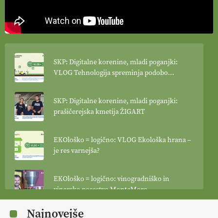
SKP: Digitalne korenine, mladi poganjki:
VLOG Tehnologija spreminja podobo
kmetijstva
SKP: Digitalne korenine, mladi poganjki:
prašičerejska kmetija ŽIGART
EKOloško = logično: VLOG Ekološka hrana –
je res varnejša?
EKOloško = logično: vinogradniško in
vinarsko posestvo MonteMoro
Najnovejše
EKOloško = logično: ekološka kmetija