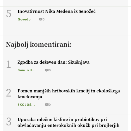
5
Inovativnost Nika Medena iz Senožeč
Govedo
0
Najbolj komentirani:
1
Zgodba za deževen dan: Skušnjava
Dom in družina
0
2
Pomen manjših hribovskih kmetij in ekološkega
kmetovanja
EKOLOŠKO LOGIČNO
0
3
Uporaba mlečne kisline in probiotikov pri
obvladovanju enterokoknih okužb pri brojlerjih