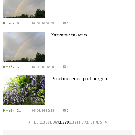
hrane, ampak tudi način njene pridelave
. VEČ
https://t.co/bKGeI4ZcNi @EUAgri #imcap #cap #blog
https://t.co/2sllAmcKwG
14.07.2026
Kmečki Glas
07.06.16 08:09
0
Zarisane mavrice
[EKOloško = LOGIČNO
]
Kakovostna ekološka semena in
prilagojene sorte
so temelj uspešne ekološke pridelave.
VEČ
https://t.co/OQSsax7l8V @EUAgri #IMCAP #CAP
https://t.co/PAL0zlhVia
13.07.2026
Kmečki Glas
07.06.16 07:58
0
Prijetna senca pod pergolo
[EKOloško = LOGIČNO
]
Na kmetiji Polone Ratajc je
pridelava aronije
v dobrem desetletju zrasla v uspešno
kmetijsko in podjetniško zgodbo.
VEČ
https://t.co/EulJoSBYMi @EUAgri #IMCAP #CAP
https://t.co/xp1oihBDaJ
Kmečki Glas
06.06.16 12:58
0
13.07.2026
<
1
…
1.368
1.369
1.370
1.371
1.372
…
1.435
>
[EKOloško = LOGIČNO
]
Ekološka vina so vse bolj iskana