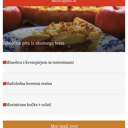
Skuhajmo.si
Jabolčna pita iz skutnega testa
Mineštra s krompirjem in testeninami
Sladoledna kremna rezina
Marinirane bučke v solati
Moj mali svet