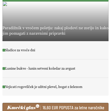
Paradižnik v vročem poletju: zakaj plodovi ne zorijo in kako
jim pomagati z naravnimi pripravki
Sladice za vroče dni
Lunine bukve - lunin setveni koledar za avgust
Vejicati rogovilček je užitni plevel, bogat z železom