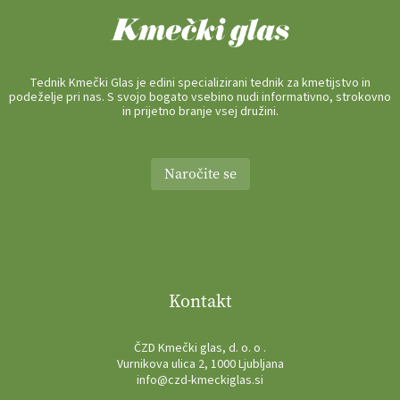
Tednik Kmečki Glas je edini specializirani tednik za kmetijstvo in
podeželje pri nas. S svojo bogato vsebino nudi informativno, strokovno
in prijetno branje vsej družini.
Naročite se
Kontakt
ČZD Kmečki glas, d. o. o .
Vurnikova ulica 2, 1000 Ljubljana
info@czd-kmeckiglas.si