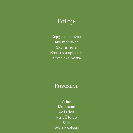
Edicije
Knjige in založba
Moj mali svet
Skuhajmo.si
Kmetijski oglasnik
Kmetijska borza
Povezave
Arhiv
Moj račun
Košarica
Naročite se
Stiki
Stik z novinarji