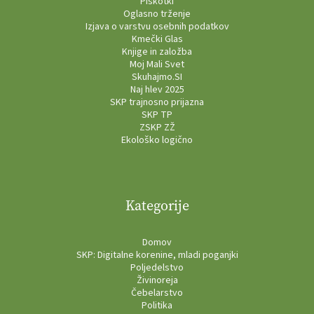
Piškotki
Oglasno trženje
Izjava o varstvu osebnih podatkov
Kmečki Glas
Knjige in založba
Moj Mali Svet
Skuhajmo.SI
Naj hlev 2025
SKP trajnosno prijazna
SKP TP
ZSKP ZŽ
Ekološko logično
Kategorije
Domov
SKP: Digitalne korenine, mladi poganjki
Poljedelstvo
Živinoreja
Čebelarstvo
Politika