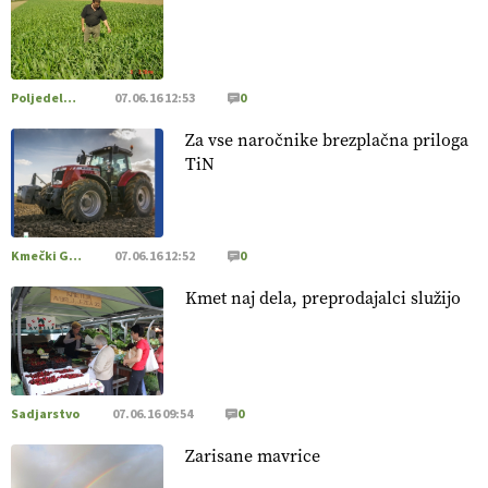
[EKOloško = LOGIČNO
]
Poleti pridelek rešujejo zdrava tla
in vlaga.
VEČ
https://t.co/qmMX2yevum @EUAgri #IMCAP
#CAP https://t.co/dDwsipE645
Poljedelstvo
07.06.16 12:53
0
15.07.2026
Za vse naročnike brezplačna priloga
TiN
[EKOloško = LOGIČNO
]
Mulčer
– naravna pot do zdravih
tal
. VEČ
https://t.co/J7RkeaYpYu @EUAgri #IMCAP #CAP
https://t.co/RVG0FzcQN6
14.07.2026
Kmečki Glas
07.06.16 12:52
0
Kmet naj dela, preprodajalci služijo
[EKOloško = LOGIČNO
] Zdravje rastlin je ključno za
prehransko varnost,
okolje in kakovost življenja. VEČ
https://t.co/K0USFPJ5fJ @EUAgri #IMCAP #CAP
https://t.co/vcHhoOixHy
14.07.2026
Sadjarstvo
07.06.16 09:54
0
Zarisane mavrice
[EKOloško = LOGIČNO
]
Danes ni pomembna le količina