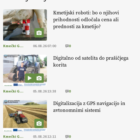
KURNIK
Kmetijski roboti: bo o njihovi
prihodnosti odločala cena ali
EKOloško = logično: ekološka kmetija
prednosti za kmetijo?
HOMAR
Kmečki Glas
06.08.26 07:00
0
EKOloško = logično: VLOG Ekološko
kmetijstvo brez škropljenja?
Digitalno od satelita do prašičjega
korita
EKOloško = logično: ekološka kmetija
ALTENBAHER
Kmečki Glas
05.08.26 13:38
0
EKOloško = logično: ekološko oljarstvo
Digitalizacija z GPS navigacijo in
MORGAN
avtonomnimi sistemi
EKOloško = logično: ekološka kmetija
FREŠER
Kmečki Glas
05.08.26 12:11
0