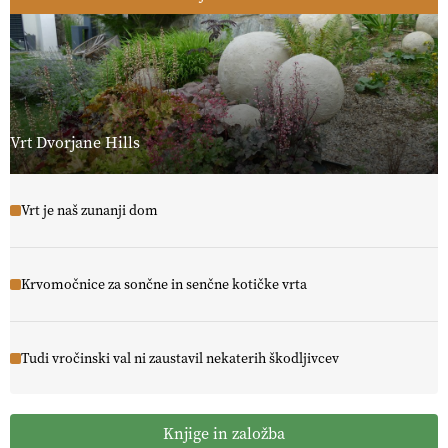
Vrt Dvorjane Hills
Vrt je naš zunanji dom
Krvomočnice za sončne in senčne kotičke vrta
Tudi vročinski val ni zaustavil nekaterih škodljivcev
Knjige in založba