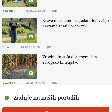
Kmečki Glas
09.06.26 12:20
0
Krave ne smemo le gledati, temveč jo
moramo znati »prebrati«
Govedo
08.07.26 07:00
0
Vročina in suša obremenjujeta
evropsko kmetijstvo
Kmečki Glas
05.08.26 08:45
0
Zadnje na naših portalih