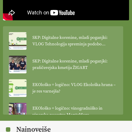
SKP: Digitalne korenine, mladi poganjki:
VLOG Tehnologija spreminja podobo
kmetijstva
SKP: Digitalne korenine, mladi poganjki:
prašičerejska kmetija ŽIGART
EKOloško = logično: VLOG Ekološka hrana –
je res varnejša?
EKOloško = logično: vinogradniško in
vinarsko posestvo MonteMoro
Najnovejše
EKOloško = logično: ekološka kmetija