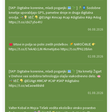
[SKP: Digitalne korenine, mladi poganjki
]
Sodobne
kmetije uporabljajo GPS, pametne stroje in druga digitalna
orodja.
VEČ
@EUAgri #imcap #cap #digitalno #skp #vlog
https://t.co/cbLTy5o4YJ
06.08.2026
Vrtovi in polja so polni zrelih pridelkov.
NAROČANJE
https://t.co/E7ekAEr2JN #kmetijstvo https://t.co/fPA11tblvn
02.08.2026
[SKP: Digitalne korenine, mladi poganjki
] Na kmetiji Žigart
v Orehovi vasi sodobna tehnologija olajša vsakodnevno delo.
VEČ
@EUAgri #IMCAP #CAP #SKP #digitalno
https://t.co/wEaow88sh8
01.08.2026
Valter Kobal in Mojca Tiršek vodita ekološko vinsko posestvo