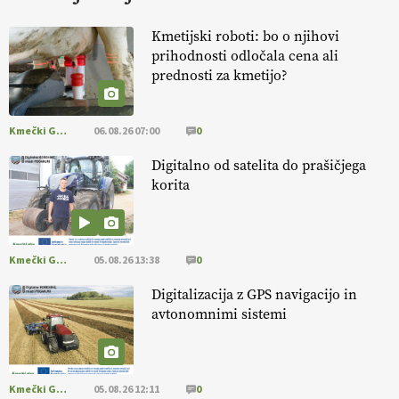
KURNIK
Kmetijski roboti: bo o njihovi
prihodnosti odločala cena ali
EKOloško = logično: ekološka kmetija
prednosti za kmetijo?
HOMAR
Kmečki Glas
06.08.26 07:00
0
EKOloško = logično: VLOG Ekološko
kmetijstvo brez škropljenja?
Digitalno od satelita do prašičjega
korita
EKOloško = logično: ekološka kmetija
ALTENBAHER
Kmečki Glas
05.08.26 13:38
0
EKOloško = logično: ekološko oljarstvo
Digitalizacija z GPS navigacijo in
MORGAN
avtonomnimi sistemi
EKOloško = logično: ekološka kmetija
FREŠER
Kmečki Glas
05.08.26 12:11
0