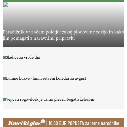
Paradižnik v vročem poletju: zakaj plodovi ne zorijo in kako
jim pomagati z naravnimi pripravki
Sladice za vroče dni
Lunine bukve - lunin setveni koledar za avgust
Vejicati rogovilček je užitni plevel, bogat z železom