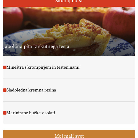
Skuhajmo.si
Jabolčna pita iz skutnega testa
Mineštra s krompirjem in testeninami
Sladoledna kremna rezina
Marinirane bučke v solati
Moj mali svet