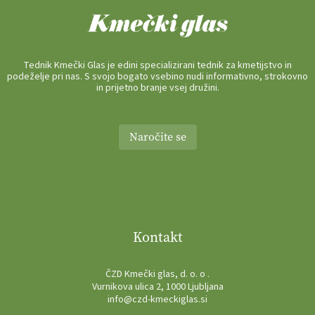
Tednik Kmečki Glas je edini specializirani tednik za kmetijstvo in
podeželje pri nas. S svojo bogato vsebino nudi informativno, strokovno
in prijetno branje vsej družini.
Naročite se
Kontakt
ČZD Kmečki glas, d. o. o .
Vurnikova ulica 2, 1000 Ljubljana
info@czd-kmeckiglas.si