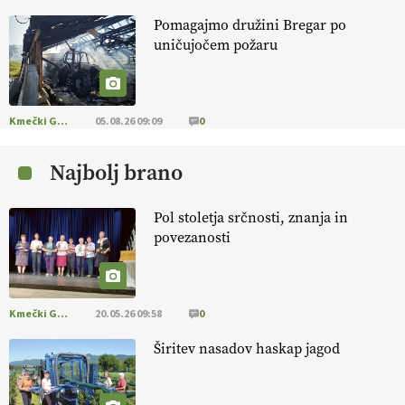
Pomagajmo družini Bregar po
KMETIJSKA LIGA PRVAKOV: POMLADITEV
uničujočem požaru
KMETIJSKE EKIPE
KMETIJSKA LIGA PRVAKOV: UKRAJINA vs.
EVROPA
Kmečki Glas
05.08.26 09:09
0
Najbolj brano
EKOloško = logično: ekološka kmetija
B'ZGAR
Pol stoletja srčnosti, znanja in
povezanosti
EKOloško = logično: VLOG Okus je
pomembnejši od izgleda
Kmečki Glas
20.05.26 09:58
0
EKOloško = logično: ekološka kmetija PR'
RAKARI
Širitev nasadov haskap jagod