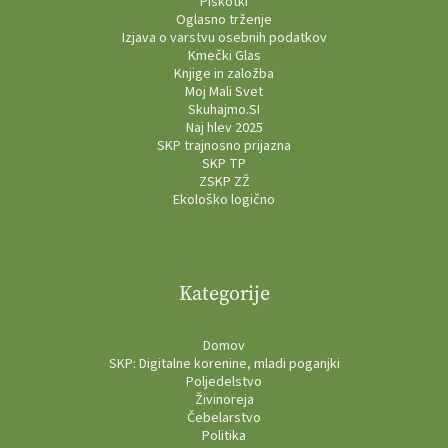
Piškotki
Oglasno trženje
Izjava o varstvu osebnih podatkov
Kmečki Glas
Knjige in založba
Moj Mali Svet
Skuhajmo.SI
Naj hlev 2025
SKP trajnosno prijazna
SKP TP
ZSKP ZŽ
Ekološko logično
Kategorije
Domov
SKP: Digitalne korenine, mladi poganjki
Poljedelstvo
Živinoreja
Čebelarstvo
Politika