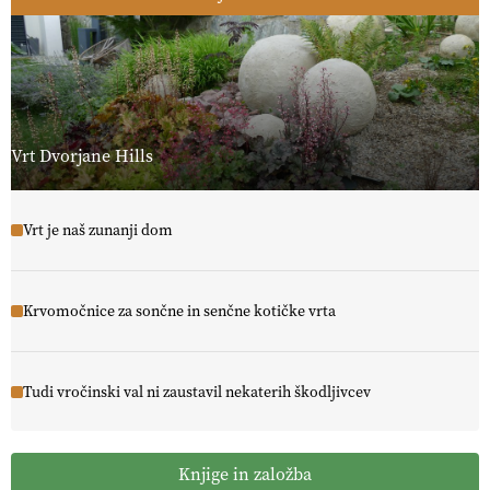
Vrt Dvorjane Hills
Vrt je naš zunanji dom
Krvomočnice za sončne in senčne kotičke vrta
Tudi vročinski val ni zaustavil nekaterih škodljivcev
Knjige in založba