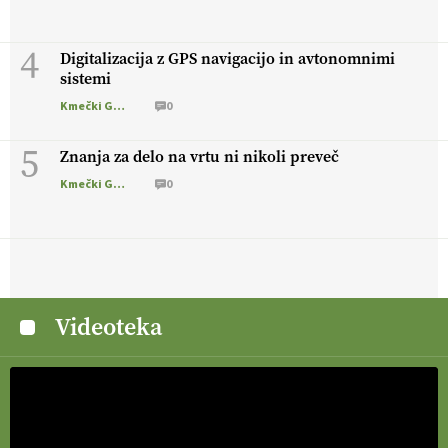
4
Digitalizacija z GPS navigacijo in avtonomnimi
sistemi
Kmečki Glas
0
5
Znanja za delo na vrtu ni nikoli preveč
Kmečki Glas
0
Videoteka