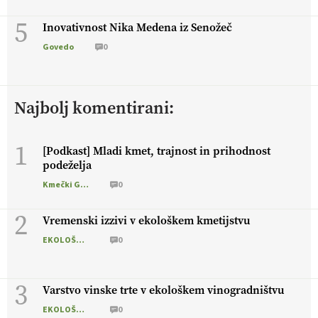
5
Inovativnost Nika Medena iz Senožeč
Govedo
0
Najbolj komentirani:
1
[Podkast] Mladi kmet, trajnost in prihodnost
podeželja
Kmečki Glas
0
2
Vremenski izzivi v ekološkem kmetijstvu
EKOLOŠKO LOGIČNO
0
3
Varstvo vinske trte v ekološkem vinogradništvu
EKOLOŠKO LOGIČNO
0