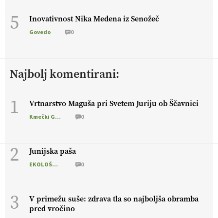
5
Inovativnost Nika Medena iz Senožeč
Govedo
0
Najbolj komentirani:
1
Vrtnarstvo Maguša pri Svetem Juriju ob Ščavnici
Kmečki Glas
0
2
Junijska paša
EKOLOŠKO LOGIČNO
0
3
V primežu suše: zdrava tla so najboljša obramba
pred vročino