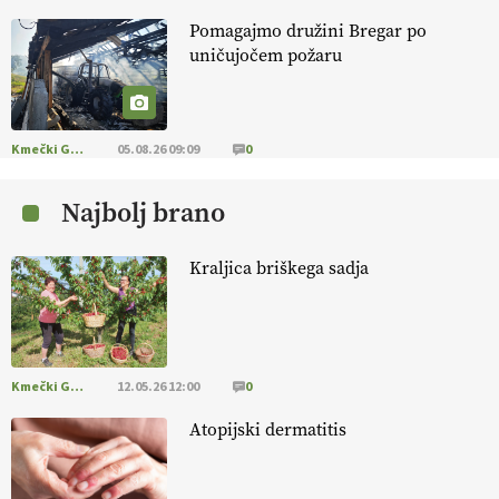
Pomagajmo družini Bregar po
KMETIJSKA LIGA PRVAKOV: POMLADITEV
uničujočem požaru
KMETIJSKE EKIPE
KMETIJSKA LIGA PRVAKOV: UKRAJINA vs.
EVROPA
Kmečki Glas
05.08.26 09:09
0
Najbolj brano
EKOloško = logično: ekološka kmetija
B'ZGAR
Kraljica briškega sadja
EKOloško = logično: VLOG Okus je
pomembnejši od izgleda
Kmečki Glas
12.05.26 12:00
0
EKOloško = logično: ekološka kmetija PR'
RAKARI
Atopijski dermatitis