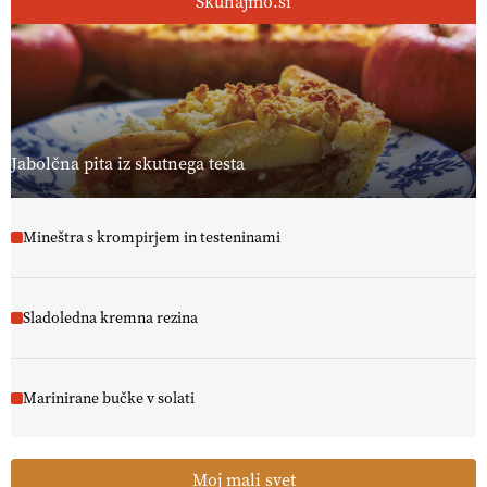
Skuhajmo.si
Jabolčna pita iz skutnega testa
Mineštra s krompirjem in testeninami
Sladoledna kremna rezina
Marinirane bučke v solati
Moj mali svet