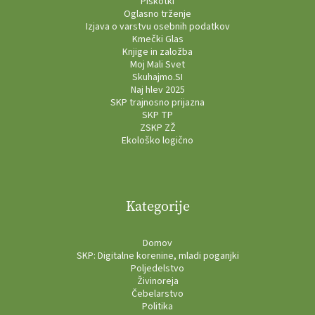
Piškotki
Oglasno trženje
Izjava o varstvu osebnih podatkov
Kmečki Glas
Knjige in založba
Moj Mali Svet
Skuhajmo.SI
Naj hlev 2025
SKP trajnosno prijazna
SKP TP
ZSKP ZŽ
Ekološko logično
Kategorije
Domov
SKP: Digitalne korenine, mladi poganjki
Poljedelstvo
Živinoreja
Čebelarstvo
Politika