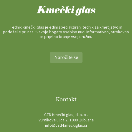
Tednik Kmečki Glas je edini specializirani tednik za kmetijstvo in
podeželje pri nas. S svojo bogato vsebino nudi informativno, strokovno
in prijetno branje vsej družini.
Naročite se
Kontakt
ČZD Kmečki glas, d. o. o .
Vurnikova ulica 2, 1000 Ljubljana
info@czd-kmeckiglas.si