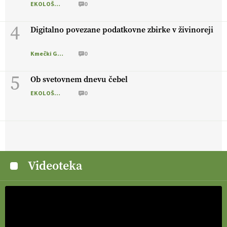
EKOLOŠKO LOGIČNO
0
4
Digitalno povezane podatkovne zbirke v živinoreji
Kmečki Glas
0
5
Ob svetovnem dnevu čebel
EKOLOŠKO LOGIČNO
0
Videoteka