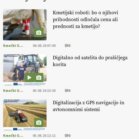
KURNIK
Kmetijski roboti: bo o njihovi
prihodnosti odločala cena ali
EKOloško = logično: ekološka kmetija
prednosti za kmetijo?
HOMAR
Kmečki Glas
06.08.26 07:00
0
EKOloško = logično: VLOG Ekološko
kmetijstvo brez škropljenja?
Digitalno od satelita do prašičjega
korita
EKOloško = logično: ekološka kmetija
ALTENBAHER
Kmečki Glas
05.08.26 13:38
0
EKOloško = logično: ekološko oljarstvo
Digitalizacija z GPS navigacijo in
MORGAN
avtonomnimi sistemi
EKOloško = logično: ekološka kmetija
FREŠER
Kmečki Glas
05.08.26 12:11
0