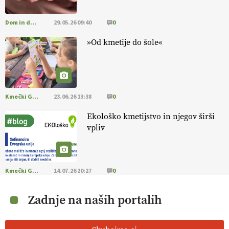
Dom in družina
29.05.26 09:40
0
»Od kmetije do šole«
Kmečki Glas
23.06.26 13:38
0
Ekološko kmetijstvo in njegov širši
vpliv
Kmečki Glas
14.07.26 20:27
0
Zadnje na naših portalih