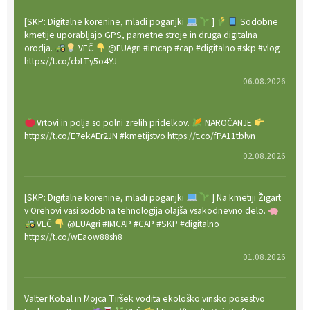
[SKP: Digitalne korenine, mladi poganjki
]
Sodobne
kmetije uporabljajo GPS, pametne stroje in druga digitalna
orodja.
VEČ
@EUAgri #imcap #cap #digitalno #skp #vlog
https://t.co/cbLTy5o4YJ
06.08.2026
Vrtovi in polja so polni zrelih pridelkov.
NAROČANJE
https://t.co/E7ekAEr2JN #kmetijstvo https://t.co/fPA11tblvn
02.08.2026
[SKP: Digitalne korenine, mladi poganjki
] Na kmetiji Žigart
v Orehovi vasi sodobna tehnologija olajša vsakodnevno delo.
VEČ
@EUAgri #IMCAP #CAP #SKP #digitalno
https://t.co/wEaow88sh8
01.08.2026
Valter Kobal in Mojca Tiršek vodita ekološko vinsko posestvo