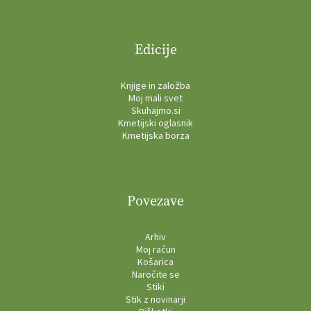
Edicije
Knjige in založba
Moj mali svet
Skuhajmo.si
Kmetijski oglasnik
Kmetijska borza
Povezave
Arhiv
Moj račun
Košarica
Naročite se
Stiki
Stik z novinarji