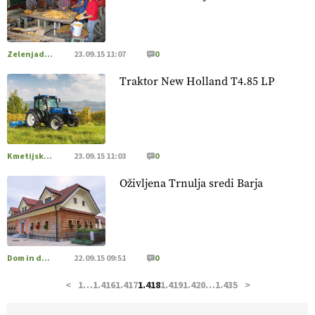
hrane, ampak tudi način njene pridelave
. VEČ
https://t.co/bKGeI4ZcNi @EUAgri #imcap #cap #blog
https://t.co/2sllAmcKwG
14.07.2026
Zelenjadarstvo
23.09.15 11:07
0
Traktor New Holland T4.85 LP
[EKOloško = LOGIČNO
]
Kakovostna ekološka semena in
prilagojene sorte
so temelj uspešne ekološke pridelave.
VEČ
https://t.co/OQSsax7l8V @EUAgri #IMCAP #CAP
https://t.co/PAL0zlhVia
13.07.2026
Kmetijska mehanizacija
23.09.15 11:03
0
Oživljena Trnulja sredi Barja
[EKOloško = LOGIČNO
]
Na kmetiji Polone Ratajc je
pridelava aronije
v dobrem desetletju zrasla v uspešno
kmetijsko in podjetniško zgodbo.
VEČ
https://t.co/EulJoSBYMi @EUAgri #IMCAP #CAP
https://t.co/xp1oihBDaJ
Dom in družina
22.09.15 09:51
0
13.07.2026
<
1
…
1.416
1.417
1.418
1.419
1.420
…
1.435
>
[EKOloško = LOGIČNO
]
Ekološka vina so vse bolj iskana