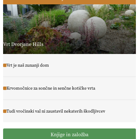
Vrt Dvorjane Hills
Vrt je naš zunanji dom
Krvomočnice za sončne in senčne kotičke vrta
Tudi vročinski val ni zaustavil nekaterih škodljivcev
Knjige in založba