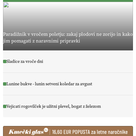
Paradižnik v vročem poletju: zakaj plodovi ne zorijo in kako
jim pomagati z naravnimi pripravki
Sladice za vroče dni
Lunine bukve - lunin setveni koledar za avgust
Vejicati rogovilček je užitni plevel, bogat z železom