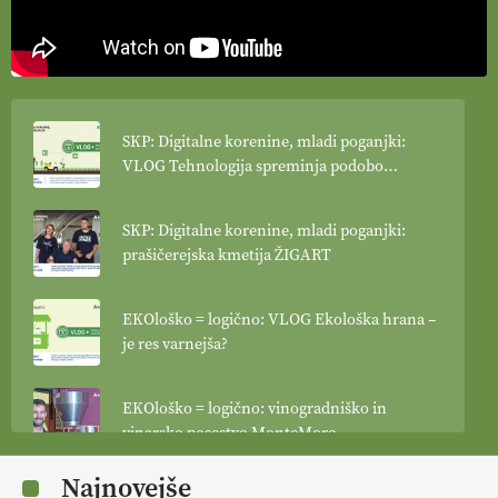
SKP: Digitalne korenine, mladi poganjki:
VLOG Tehnologija spreminja podobo
kmetijstva
SKP: Digitalne korenine, mladi poganjki:
prašičerejska kmetija ŽIGART
EKOloško = logično: VLOG Ekološka hrana –
je res varnejša?
EKOloško = logično: vinogradniško in
vinarsko posestvo MonteMoro
Najnovejše
EKOloško = logično: ekološka kmetija