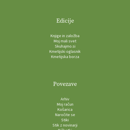
Edicije
Knjige in založba
Moj mali svet
Skuhajmo.si
Kmetijski oglasnik
Kmetijska borza
Povezave
Arhiv
Moj račun
Košarica
Naročite se
Stiki
Stik z novinarji