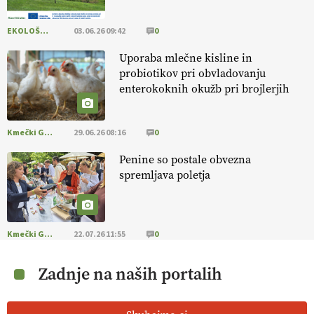
EKOLOŠKO LOGIČNO
03.06.26 09:42
0
Uporaba mlečne kisline in
probiotikov pri obvladovanju
enterokoknih okužb pri brojlerjih
Kmečki Glas
29.06.26 08:16
0
Penine so postale obvezna
spremljava poletja
Kmečki Glas
22.07.26 11:55
0
Zadnje na naših portalih