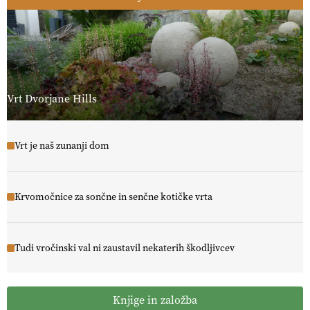
Vrt Dvorjane Hills
Vrt je naš zunanji dom
Krvomočnice za sončne in senčne kotičke vrta
Tudi vročinski val ni zaustavil nekaterih škodljivcev
Knjige in založba