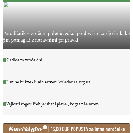
Paradižnik v vročem poletju: zakaj plodovi ne zorijo in kako
jim pomagati z naravnimi pripravki
Sladice za vroče dni
Lunine bukve - lunin setveni koledar za avgust
Vejicati rogovilček je užitni plevel, bogat z železom