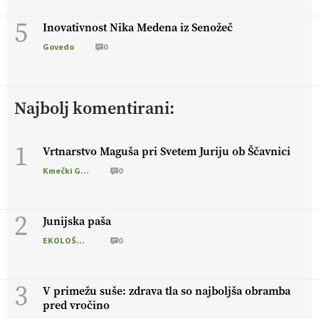
5
Inovativnost Nika Medena iz Senožeč
Govedo
0
Najbolj komentirani:
1
Vrtnarstvo Maguša pri Svetem Juriju ob Ščavnici
Kmečki Glas
0
2
Junijska paša
EKOLOŠKO LOGIČNO
0
3
V primežu suše: zdrava tla so najboljša obramba
pred vročino