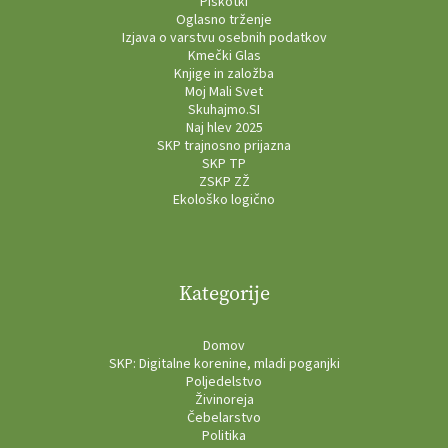
Piškotki
Oglasno trženje
Izjava o varstvu osebnih podatkov
Kmečki Glas
Knjige in založba
Moj Mali Svet
Skuhajmo.SI
Naj hlev 2025
SKP trajnosno prijazna
SKP TP
ZSKP ZŽ
Ekološko logično
Kategorije
Domov
SKP: Digitalne korenine, mladi poganjki
Poljedelstvo
Živinoreja
Čebelarstvo
Politika