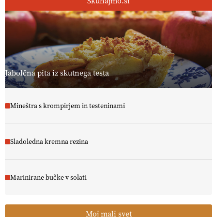
Skuhajmo.si
Jabolčna pita iz skutnega testa
Mineštra s krompirjem in testeninami
Sladoledna kremna rezina
Marinirane bučke v solati
Moj mali svet