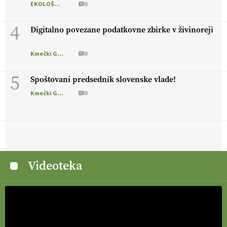
EKOLOŠKO LOGIČNO
0
4
Digitalno povezane podatkovne zbirke v živinoreji
Kmečki Glas
0
5
Spoštovani predsednik slovenske vlade!
Kmečki Glas
0
Videoteka