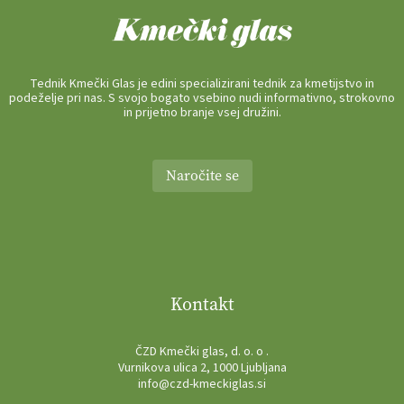
Tednik Kmečki Glas je edini specializirani tednik za kmetijstvo in
podeželje pri nas. S svojo bogato vsebino nudi informativno, strokovno
in prijetno branje vsej družini.
Naročite se
Kontakt
ČZD Kmečki glas, d. o. o .
Vurnikova ulica 2, 1000 Ljubljana
info@czd-kmeckiglas.si