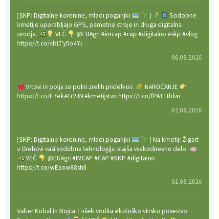
[SKP: Digitalne korenine, mladi poganjki
]
Sodobne
kmetije uporabljajo GPS, pametne stroje in druga digitalna
orodja.
VEČ
@EUAgri #imcap #cap #digitalno #skp #vlog
https://t.co/cbLTy5o4YJ
06.08.2026
Vrtovi in polja so polni zrelih pridelkov.
NAROČANJE
https://t.co/E7ekAEr2JN #kmetijstvo https://t.co/fPA11tblvn
02.08.2026
[SKP: Digitalne korenine, mladi poganjki
] Na kmetiji Žigart
v Orehovi vasi sodobna tehnologija olajša vsakodnevno delo.
VEČ
@EUAgri #IMCAP #CAP #SKP #digitalno
https://t.co/wEaow88sh8
01.08.2026
Valter Kobal in Mojca Tiršek vodita ekološko vinsko posestvo