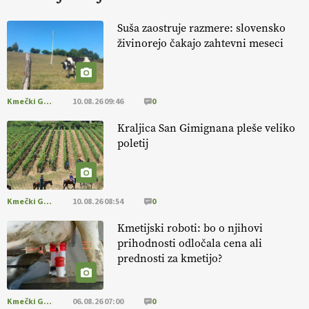
KURNIK
Suša zaostruje razmere: slovensko
živinorejo čakajo zahtevni meseci
EKOloško = logično: ekološka kmetija
HOMAR
Kmečki Glas
10.08.26 09:46
0
EKOloško = logično: VLOG Ekološko
kmetijstvo brez škropljenja?
Kraljica San Gimignana pleše veliko
poletij
EKOloško = logično: ekološka kmetija
ALTENBAHER
Kmečki Glas
10.08.26 08:54
0
EKOloško = logično: ekološko oljarstvo
Kmetijski roboti: bo o njihovi
MORGAN
prihodnosti odločala cena ali
prednosti za kmetijo?
EKOloško = logično: ekološka kmetija
FREŠER
Kmečki Glas
06.08.26 07:00
0