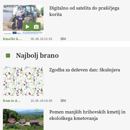
Digitalno od satelita do prašičjega
KMETIJSKA LIGA PRVAKOV: POMLADITEV
korita
KMETIJSKE EKIPE
KMETIJSKA LIGA PRVAKOV: UKRAJINA vs.
EVROPA
Kmečki Glas
05.08.26 13:38
0
Najbolj brano
EKOloško = logično: ekološka kmetija
B'ZGAR
Zgodba za deževen dan: Skušnjava
EKOloško = logično: VLOG Okus je
pomembnejši od izgleda
Dom in družina
15.05.26 14:49
0
EKOloško = logično: ekološka kmetija PR'
RAKARI
Pomen manjših hribovskih kmetij in
ekološkega kmetovanja