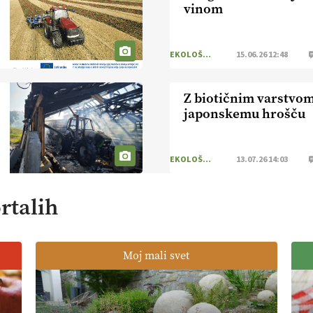
vinom
EKOLOŠKO LOGIČNO
15.06.26 12:48
Z biotičnim varstvom
japonskemu hrošču
EKOLOŠKO LOGIČNO
13.07.26 14:03
rtalih
Moj mali svet