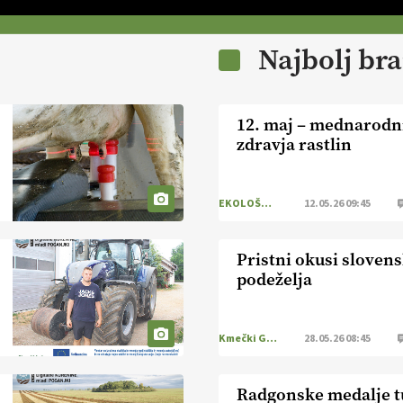
Najbolj br
12. maj – mednarodn
zdravja rastlin
EKOLOŠKO LOGIČNO
12.05.26 09:45
Pristni okusi sloven
podeželja
Kmečki Glas
28.05.26 08:45
Radgonske medalje t