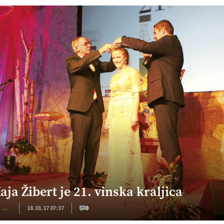
aja Žibert je 21. vinska kraljica
Kmečki Glas
18.01.17 07:37
0