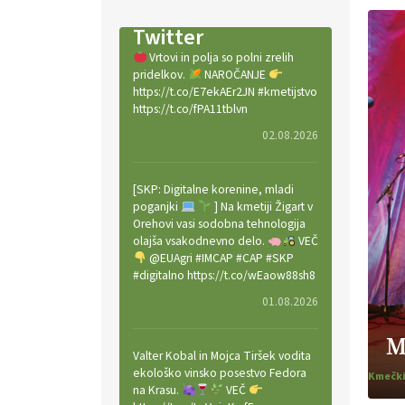
Twitter
Vrtovi in polja so polni zrelih
pridelkov.
NAROČANJE
https://t.co/E7ekAEr2JN #kmetijstvo
https://t.co/fPA11tblvn
02.08.2026
[SKP: Digitalne korenine, mladi
poganjki
] Na kmetiji Žigart v
Orehovi vasi sodobna tehnologija
olajša vsakodnevno delo.
VEČ
@EUAgri #IMCAP #CAP #SKP
#digitalno https://t.co/wEaow88sh8
01.08.2026
M
Valter Kobal in Mojca Tiršek vodita
ekološko vinsko posestvo Fedora
na Krasu.
VEČ