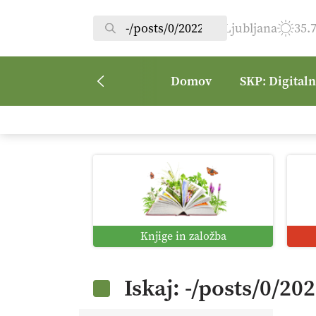
Ljubljana
35.
Domov
SKP: Digital
Knjige in založba
Iskaj: -/posts/0/20