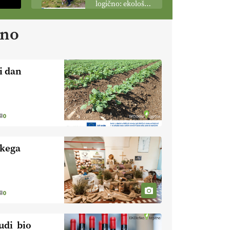
logično: ekološka
MonteMoro
kmetija KURNIK
ano
EKOloško =
logično: ekološka
kmetija HOMAR
i dan
EKOloško =
logično: VLOG
Ekološko
kmetijstvo brez
EKOloško =
0
škropljenja?
logično: ekološka
kmetija FREŠER
skega
KMETIJSKA
LIGA PRVAKOV:
POMLADITEV
KMETIJSKE
0
KMETIJSKA
EKIPE
LIGA PRVAKOV:
UKRAJINA vs.
udi bio