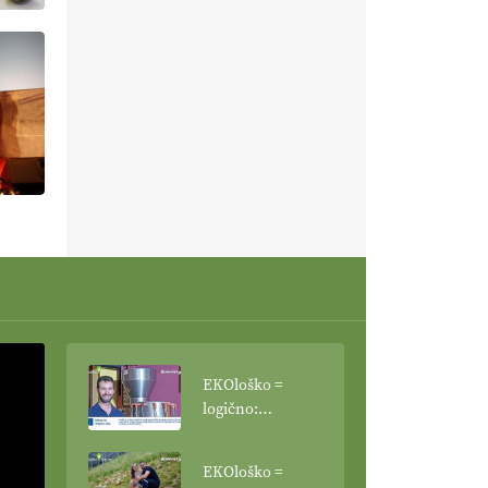
EKOloško =
logično:
vinogradniško in
vinarsko
EKOloško =
posestvo