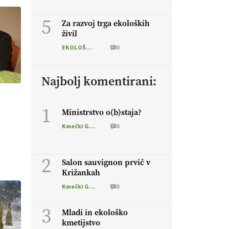
5
Za razvoj trga ekoloških
živil
EKOLOŠKO LOGIČNO
0
Najbolj komentirani:
1
Ministrstvo o(b)staja?
Kmečki Glas
0
2
Salon sauvignon prvič v
Križankah
Kmečki Glas
0
3
Mladi in ekološko
kmetijstvo