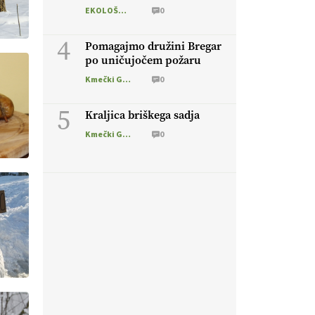
EKOLOŠKO LOGIČNO
0
4
Pomagajmo družini Bregar
po uničujočem požaru
Kmečki Glas
0
5
Kraljica briškega sadja
Kmečki Glas
0