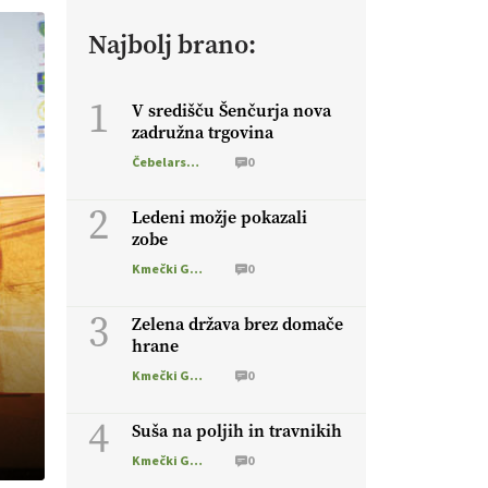
Najbolj brano:
1
V središču Šenčurja nova
zadružna trgovina
Čebelarstvo
0
2
Ledeni možje pokazali
zobe
Kmečki Glas
0
3
Zelena država brez domače
hrane
Kmečki Glas
0
4
Suša na poljih in travnikih
Kmečki Glas
0