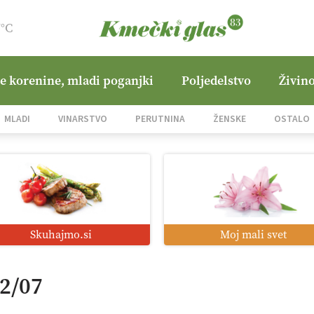
7°C
ne korenine, mladi poganjki
Poljedelstvo
Živino
MLADI
VINARSTVO
PERUTNINA
ŽENSKE
OSTALO
Skuhajmo.si
Moj mali svet
22/07