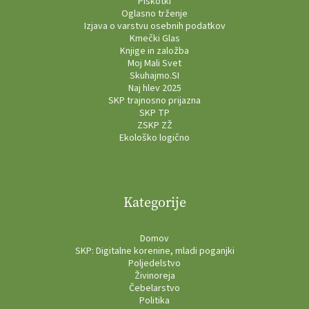
Piškotki
Oglasno trženje
Izjava o varstvu osebnih podatkov
Kmečki Glas
Knjige in založba
Moj Mali Svet
Skuhajmo.SI
Naj hlev 2025
SKP trajnosno prijazna
SKP TP
ZSKP ZŽ
Ekološko logično
Kategorije
Domov
SKP: Digitalne korenine, mladi poganjki
Poljedelstvo
Živinoreja
Čebelarstvo
Politika