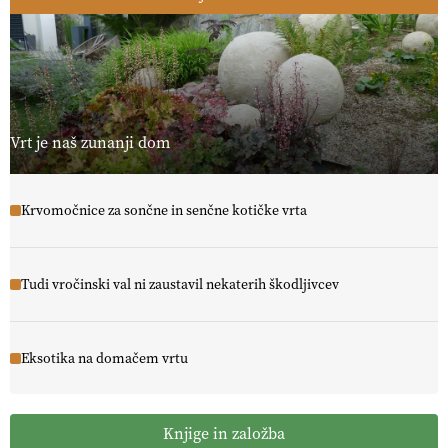
Vrt je naš zunanji dom
Krvomočnice za sončne in senčne kotičke vrta
Tudi vročinski val ni zaustavil nekaterih škodljivcev
Eksotika na domačem vrtu
Knjige in založba