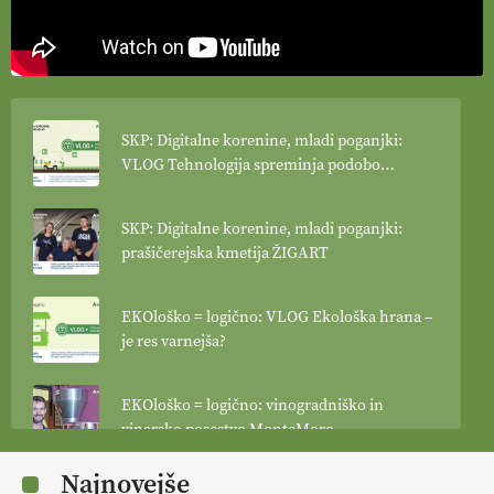
SKP: Digitalne korenine, mladi poganjki:
VLOG Tehnologija spreminja podobo
kmetijstva
SKP: Digitalne korenine, mladi poganjki:
prašičerejska kmetija ŽIGART
EKOloško = logično: VLOG Ekološka hrana –
je res varnejša?
EKOloško = logično: vinogradniško in
vinarsko posestvo MonteMoro
Najnovejše
EKOloško = logično: ekološka kmetija