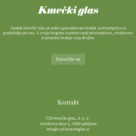
Tednik Kmečki Glas je edini specializirani tednik za kmetijstvo in
podeželje pri nas. S svojo bogato vsebino nudi informativno, strokovno
in prijetno branje vsej družini.
Naročite se
Kontakt
ČZD Kmečki glas, d. o. o .
Vurnikova ulica 2, 1000 Ljubljana
info@czd-kmeckiglas.si