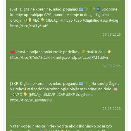
[SKP: Digitalne korenine, mladi poganjki
]
Sodobne
kmetije uporabljajo GPS, pametne stroje in druga digitalna
orodja.
VEČ
@EUAgri #imcap #cap #digitalno #skp #vlog
https://t.co/cbLTy5o4YJ
06.08.2026
Vrtovi in polja so polni zrelih pridelkov.
NAROČANJE
https://t.co/E7ekAEr2JN #kmetijstvo https://t.co/fPA11tblvn
02.08.2026
[SKP: Digitalne korenine, mladi poganjki
] Na kmetiji Žigart
v Orehovi vasi sodobna tehnologija olajša vsakodnevno delo.
VEČ
@EUAgri #IMCAP #CAP #SKP #digitalno
https://t.co/wEaow88sh8
01.08.2026
Valter Kobal in Mojca Tiršek vodita ekološko vinsko posestvo