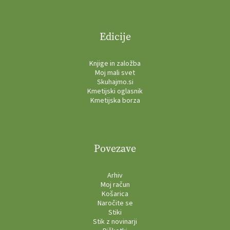
Edicije
Knjige in založba
Moj mali svet
Skuhajmo.si
Kmetijski oglasnik
Kmetijska borza
Povezave
Arhiv
Moj račun
Košarica
Naročite se
Stiki
Stik z novinarji