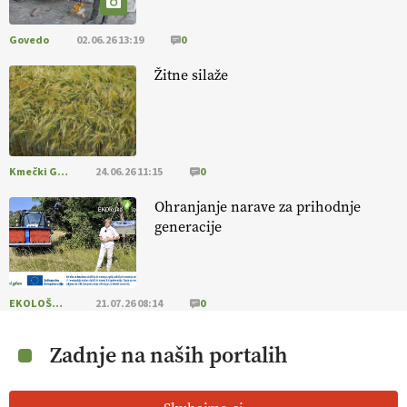
Govedo
02.06.26 13:19
0
Žitne silaže
Kmečki Glas
24.06.26 11:15
0
Ohranjanje narave za prihodnje
generacije
EKOLOŠKO LOGIČNO
21.07.26 08:14
0
Zadnje na naših portalih