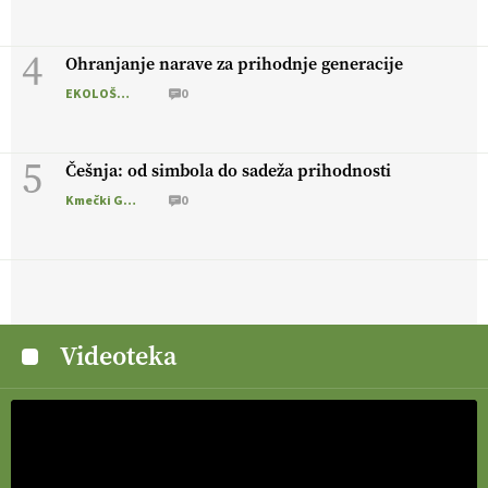
4
Ohranjanje narave za prihodnje generacije
EKOLOŠKO LOGIČNO
0
5
Češnja: od simbola do sadeža prihodnosti
Kmečki Glas
0
Videoteka