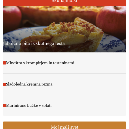
Skuhajmo.si
Jabolčna pita iz skutnega testa
Mineštra s krompirjem in testeninami
Sladoledna kremna rezina
Marinirane bučke v solati
Moj mali svet