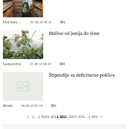
hrane, ampak tudi način njene pridelave
. VEČ
https://t.co/bKGeI4ZcNi @EUAgri #imcap #cap #blog
https://t.co/2sllAmcKwG
14.07.2026
EKO kmetijstvo
07.08.15 08:25
1
Maline od junija do zime
[EKOloško = LOGIČNO
]
Kakovostna ekološka semena in
prilagojene sorte
so temelj uspešne ekološke pridelave.
VEČ
https://t.co/OQSsax7l8V @EUAgri #IMCAP #CAP
https://t.co/PAL0zlhVia
13.07.2026
Sadjarstvo
07.08.15 08:19
0
Štipendije za deficitarne poklice
[EKOloško = LOGIČNO
]
Na kmetiji Polone Ratajc je
pridelava aronije
v dobrem desetletju zrasla v uspešno
kmetijsko in podjetniško zgodbo.
VEČ
https://t.co/EulJoSBYMi @EUAgri #IMCAP #CAP
https://t.co/xp1oihBDaJ
Mladi
06.08.15 07:34
0
13.07.2026
<
1
…
1.420
1.421
1.422
1.423
1.424
…
1.435
>
[EKOloško = LOGIČNO
]
Ekološka vina so vse bolj iskana