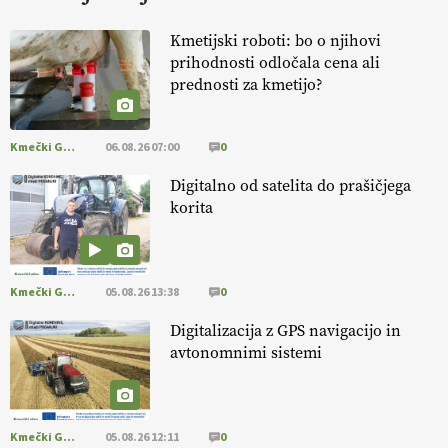
KURNIK
Kmetijski roboti: bo o njihovi
prihodnosti odločala cena ali
EKOloško = logično: ekološka kmetija
prednosti za kmetijo?
HOMAR
Kmečki Glas
06.08.26 07:00
0
EKOloško = logično: VLOG Ekološko
kmetijstvo brez škropljenja?
Digitalno od satelita do prašičjega
korita
EKOloško = logično: ekološka kmetija
ALTENBAHER
Kmečki Glas
05.08.26 13:38
0
EKOloško = logično: ekološko oljarstvo
Digitalizacija z GPS navigacijo in
MORGAN
avtonomnimi sistemi
EKOloško = logično: ekološka kmetija
FREŠER
Kmečki Glas
05.08.26 12:11
0