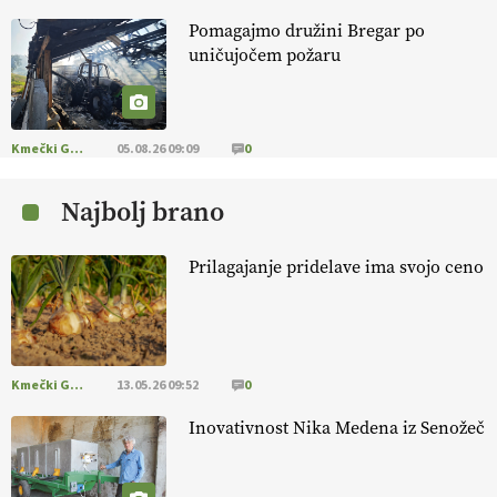
Pomagajmo družini Bregar po
KMETIJSKA LIGA PRVAKOV: POMLADITEV
uničujočem požaru
KMETIJSKE EKIPE
KMETIJSKA LIGA PRVAKOV: UKRAJINA vs.
EVROPA
Kmečki Glas
05.08.26 09:09
0
Najbolj brano
EKOloško = logično: ekološka kmetija
B'ZGAR
Prilagajanje pridelave ima svojo ceno
EKOloško = logično: VLOG Okus je
pomembnejši od izgleda
Kmečki Glas
13.05.26 09:52
0
EKOloško = logično: ekološka kmetija PR'
RAKARI
Inovativnost Nika Medena iz Senožeč