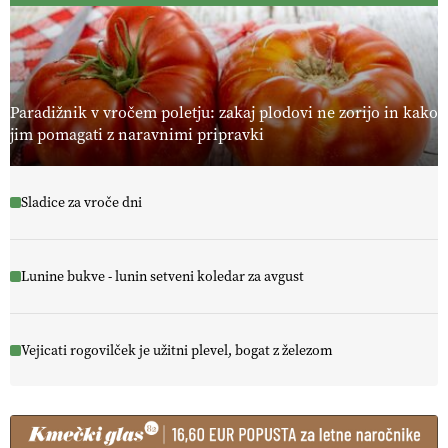
Paradižnik v vročem poletju: zakaj plodovi ne zorijo in kako
jim pomagati z naravnimi pripravki
Sladice za vroče dni
Lunine bukve - lunin setveni koledar za avgust
Vejicati rogovilček je užitni plevel, bogat z železom