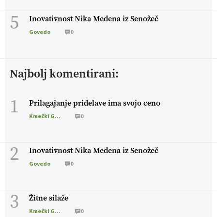
5
Inovativnost Nika Medena iz Senožeč
Govedo
0
Najbolj komentirani:
1
Prilagajanje pridelave ima svojo ceno
Kmečki Glas
0
2
Inovativnost Nika Medena iz Senožeč
Govedo
0
3
Žitne silaže
Kmečki Glas
0