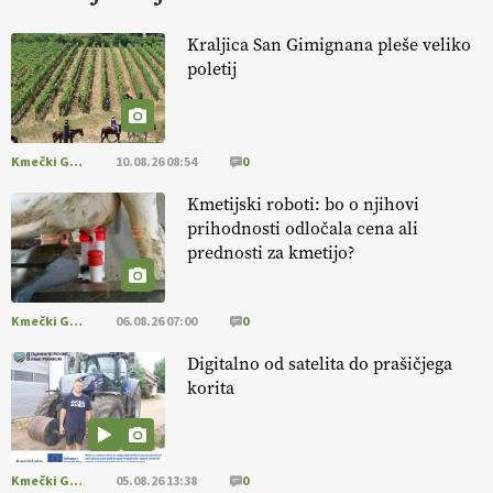
KURNIK
Kraljica San Gimignana pleše veliko
poletij
EKOloško = logično: ekološka kmetija
HOMAR
Kmečki Glas
10.08.26 08:54
0
EKOloško = logično: VLOG Ekološko
kmetijstvo brez škropljenja?
Kmetijski roboti: bo o njihovi
prihodnosti odločala cena ali
prednosti za kmetijo?
EKOloško = logično: ekološka kmetija
ALTENBAHER
Kmečki Glas
06.08.26 07:00
0
EKOloško = logično: ekološko oljarstvo
Digitalno od satelita do prašičjega
MORGAN
korita
EKOloško = logično: ekološka kmetija
FREŠER
Kmečki Glas
05.08.26 13:38
0