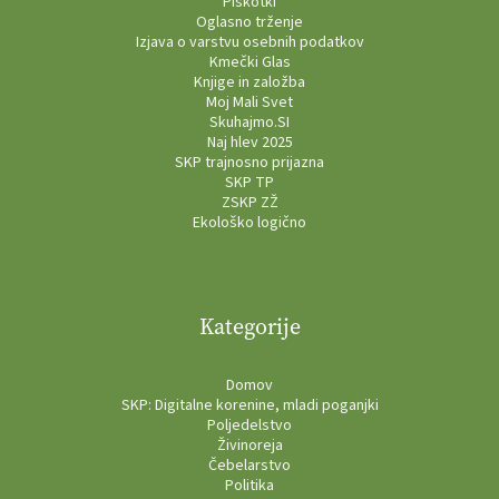
Piškotki
Oglasno trženje
Izjava o varstvu osebnih podatkov
Kmečki Glas
Knjige in založba
Moj Mali Svet
Skuhajmo.SI
Naj hlev 2025
SKP trajnosno prijazna
SKP TP
ZSKP ZŽ
Ekološko logično
Kategorije
Domov
SKP: Digitalne korenine, mladi poganjki
Poljedelstvo
Živinoreja
Čebelarstvo
Politika