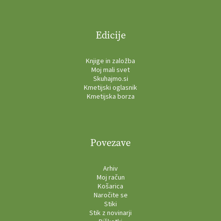
Edicije
Knjige in založba
Moj mali svet
Skuhajmo.si
Kmetijski oglasnik
Kmetijska borza
Povezave
Arhiv
Moj račun
Košarica
Naročite se
Stiki
Stik z novinarji