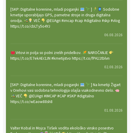
[SKP: Digitalne korenine, mladi poganjki
]
Sodobne
kmetije uporabljajo GPS, pametne stroje in druga digitalna
orodja.
VEČ
@EUAgri #imcap #cap #digitalno #skp #vlog
https://t.co/cbLTy5o4YJ
06.08.2026
Vrtovi in polja so polni zrelih pridelkov.
NAROČANJE
https://t.co/E7ekAEr2JN #kmetijstvo https://t.co/fPA11tblvn
02.08.2026
[SKP: Digitalne korenine, mladi poganjki
] Na kmetiji Žigart
v Orehovi vasi sodobna tehnologija olajša vsakodnevno delo.
VEČ
@EUAgri #IMCAP #CAP #SKP #digitalno
https://t.co/wEaow88sh8
01.08.2026
Valter Kobal in Mojca Tiršek vodita ekološko vinsko posestvo