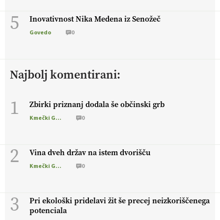
5
Inovativnost Nika Medena iz Senožeč
Govedo
0
Najbolj komentirani:
1
Zbirki priznanj dodala še občinski grb
Kmečki Glas
0
2
Vina dveh držav na istem dvorišču
Kmečki Glas
0
3
Pri ekološki pridelavi žit še precej neizkoriščenega
potenciala