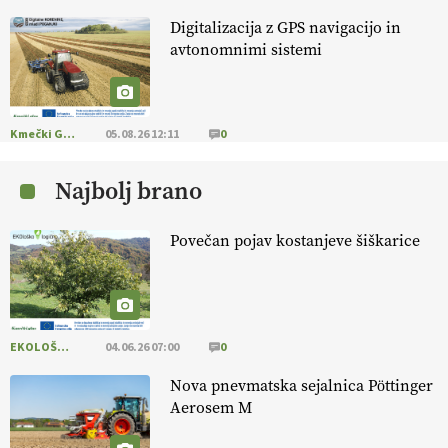
Digitalizacija z GPS navigacijo in
KMETIJSKA LIGA PRVAKOV: POMLADITEV
avtonomnimi sistemi
KMETIJSKE EKIPE
KMETIJSKA LIGA PRVAKOV: UKRAJINA vs.
EVROPA
Kmečki Glas
05.08.26 12:11
0
Najbolj brano
EKOloško = logično: ekološka kmetija
B'ZGAR
Povečan pojav kostanjeve šiškarice
EKOloško = logično: VLOG Okus je
pomembnejši od izgleda
EKOLOŠKO LOGIČNO
04.06.26 07:00
0
EKOloško = logično: ekološka kmetija PR'
RAKARI
Nova pnevmatska sejalnica Pöttinger
Aerosem M