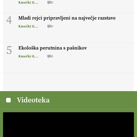
Kmečki Glas
0
4
Mladi rejci pripravljeni na največje razstave
Kmečki Glas
0
5
Ekološka perutnina s pašnikov
Kmečki Glas
0
Videoteka