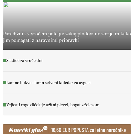
Paradižnik v vročem poletju: zakaj plodovi ne zorijo in kako
jim pomagati z naravnimi pripravki
Sladice za vroče dni
Lunine bukve - lunin setveni koledar za avgust
Vejicati rogovilček je užitni plevel, bogat z železom