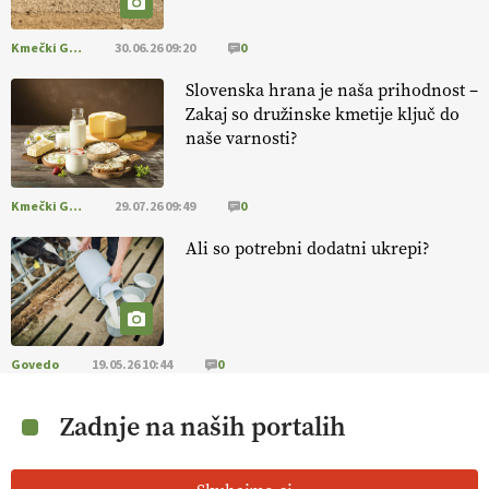
Kmečki Glas
30.06.26 09:20
0
Slovenska hrana je naša prihodnost –
Zakaj so družinske kmetije ključ do
naše varnosti?
Kmečki Glas
29.07.26 09:49
0
Ali so potrebni dodatni ukrepi?
Govedo
19.05.26 10:44
0
Zadnje na naših portalih