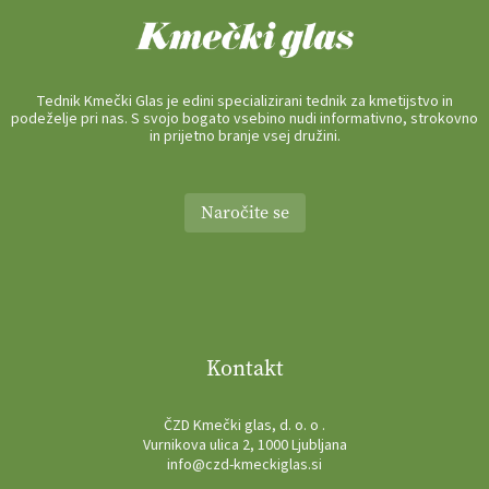
Tednik Kmečki Glas je edini specializirani tednik za kmetijstvo in
podeželje pri nas. S svojo bogato vsebino nudi informativno, strokovno
in prijetno branje vsej družini.
Naročite se
Kontakt
ČZD Kmečki glas, d. o. o .
Vurnikova ulica 2, 1000 Ljubljana
info@czd-kmeckiglas.si