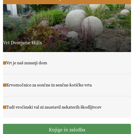
Vrt Dvorjane Hills
Vrt je naš zunanji dom
Krvomočnice za sončne in senčne kotičke vrta
Tudi vročinski val ni zaustavil nekaterih škodljivcev
Knjige in založba