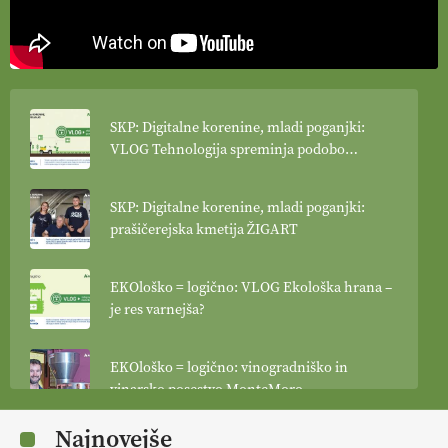
SKP: Digitalne korenine, mladi poganjki:
VLOG Tehnologija spreminja podobo
kmetijstva
SKP: Digitalne korenine, mladi poganjki:
prašičerejska kmetija ŽIGART
EKOloško = logično: VLOG Ekološka hrana –
je res varnejša?
EKOloško = logično: vinogradniško in
vinarsko posestvo MonteMoro
Najnovejše
EKOloško = logično: ekološka kmetija