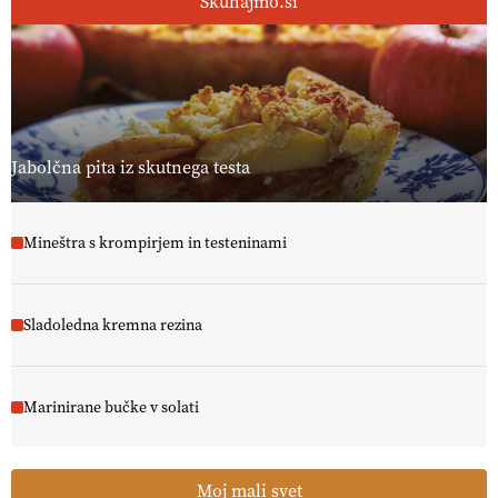
Skuhajmo.si
Jabolčna pita iz skutnega testa
Mineštra s krompirjem in testeninami
Sladoledna kremna rezina
Marinirane bučke v solati
Moj mali svet