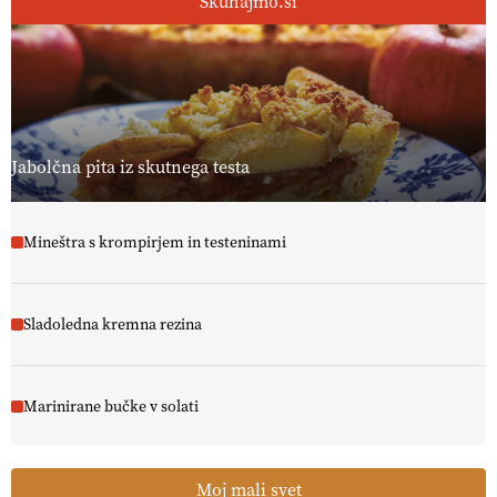
Skuhajmo.si
Jabolčna pita iz skutnega testa
Mineštra s krompirjem in testeninami
Sladoledna kremna rezina
Marinirane bučke v solati
Moj mali svet