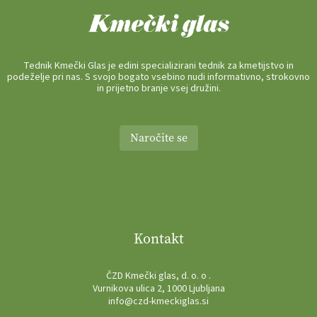
Tednik Kmečki Glas je edini specializirani tednik za kmetijstvo in
podeželje pri nas. S svojo bogato vsebino nudi informativno, strokovno
in prijetno branje vsej družini.
Naročite se
Kontakt
ČZD Kmečki glas, d. o. o .
Vurnikova ulica 2, 1000 Ljubljana
info@czd-kmeckiglas.si