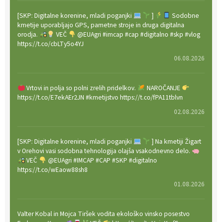
[SKP: Digitalne korenine, mladi poganjki
]
Sodobne
kmetije uporabljajo GPS, pametne stroje in druga digitalna
orodja.
VEČ
@EUAgri #imcap #cap #digitalno #skp #vlog
https://t.co/cbLTy5o4YJ
06.08.2026
Vrtovi in polja so polni zrelih pridelkov.
NAROČANJE
https://t.co/E7ekAEr2JN #kmetijstvo https://t.co/fPA11tblvn
02.08.2026
[SKP: Digitalne korenine, mladi poganjki
] Na kmetiji Žigart
v Orehovi vasi sodobna tehnologija olajša vsakodnevno delo.
VEČ
@EUAgri #IMCAP #CAP #SKP #digitalno
https://t.co/wEaow88sh8
01.08.2026
Valter Kobal in Mojca Tiršek vodita ekološko vinsko posestvo