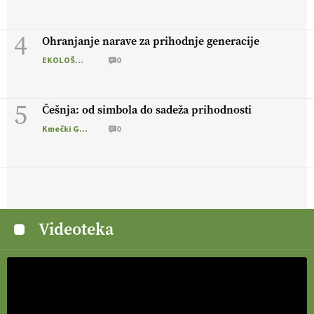
4
Ohranjanje narave za prihodnje generacije
EKOLOŠKO LOGIČNO
0
5
Češnja: od simbola do sadeža prihodnosti
Kmečki Glas
0
Videoteka