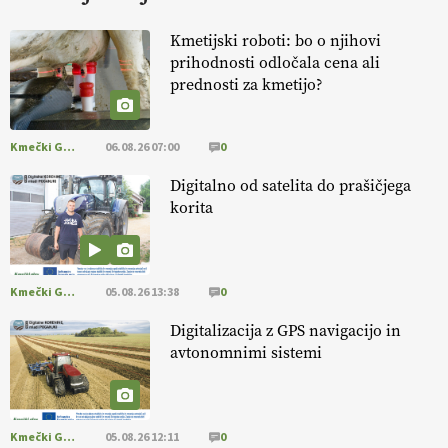
KURNIK
Kmetijski roboti: bo o njihovi
prihodnosti odločala cena ali
EKOloško = logično: ekološka kmetija
prednosti za kmetijo?
HOMAR
Kmečki Glas
06.08.26 07:00
0
EKOloško = logično: VLOG Ekološko
kmetijstvo brez škropljenja?
Digitalno od satelita do prašičjega
korita
EKOloško = logično: ekološka kmetija
ALTENBAHER
Kmečki Glas
05.08.26 13:38
0
EKOloško = logično: ekološko oljarstvo
Digitalizacija z GPS navigacijo in
MORGAN
avtonomnimi sistemi
EKOloško = logično: ekološka kmetija
FREŠER
Kmečki Glas
05.08.26 12:11
0