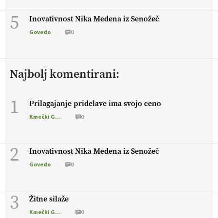
5
Inovativnost Nika Medena iz Senožeč
Govedo
0
Najbolj komentirani:
1
Prilagajanje pridelave ima svojo ceno
Kmečki Glas
0
2
Inovativnost Nika Medena iz Senožeč
Govedo
0
3
Žitne silaže
Kmečki Glas
0