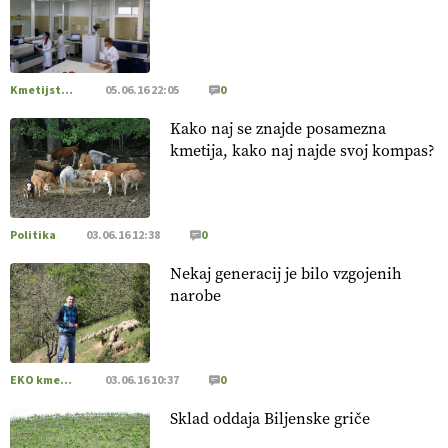
[EKOloško = LOGIČNO
]
Poleti pridelek rešujejo zdrava tla
in vlaga.
VEČ
https://t.co/qmMX2yevum @EUAgri #IMCAP
#CAP https://t.co/dDwsipE645
Kmetijstvo Podravja in Pomurja
05.06.16 22:05
0
15.07.2026
Kako naj se znajde posamezna
kmetija, kako naj najde svoj kompas?
[EKOloško = LOGIČNO
]
Mulčer
– naravna pot do zdravih
tal
. VEČ
https://t.co/J7RkeaYpYu @EUAgri #IMCAP #CAP
https://t.co/RVG0FzcQN6
14.07.2026
Politika
03.06.16 12:38
0
Nekaj generacij je bilo vzgojenih
[EKOloško = LOGIČNO
] Zdravje rastlin je ključno za
narobe
prehransko varnost,
okolje in kakovost življenja. VEČ
https://t.co/K0USFPJ5fJ @EUAgri #IMCAP #CAP
https://t.co/vcHhoOixHy
14.07.2026
EKO kmetijstvo
03.06.16 10:37
0
Sklad oddaja Biljenske griče
[EKOloško = LOGIČNO
]
Danes ni pomembna le količina