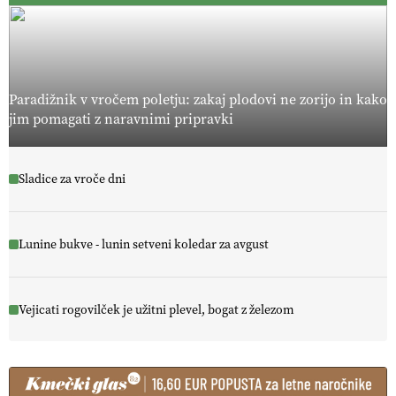
Paradižnik v vročem poletju: zakaj plodovi ne zorijo in kako
jim pomagati z naravnimi pripravki
Sladice za vroče dni
Lunine bukve - lunin setveni koledar za avgust
Vejicati rogovilček je užitni plevel, bogat z železom