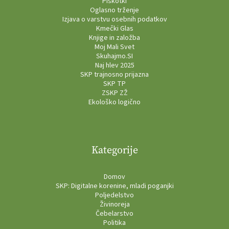
Piškotki
Oglasno trženje
Izjava o varstvu osebnih podatkov
Kmečki Glas
Knjige in založba
Moj Mali Svet
Skuhajmo.SI
Naj hlev 2025
SKP trajnosno prijazna
SKP TP
ZSKP ZŽ
Ekološko logično
Kategorije
Domov
SKP: Digitalne korenine, mladi poganjki
Poljedelstvo
Živinoreja
Čebelarstvo
Politika