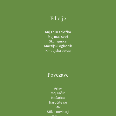
Edicije
Knjige in založba
Moj mali svet
Skuhajmo.si
Kmetijski oglasnik
Kmetijska borza
Povezave
Arhiv
Moj račun
Košarica
Naročite se
Stiki
Stik z novinarji