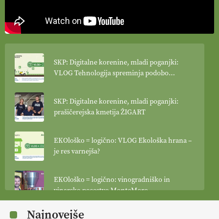
SKP: Digitalne korenine, mladi poganjki:
VLOG Tehnologija spreminja podobo
kmetijstva
SKP: Digitalne korenine, mladi poganjki:
prašičerejska kmetija ŽIGART
EKOloško = logično: VLOG Ekološka hrana –
je res varnejša?
EKOloško = logično: vinogradniško in
vinarsko posestvo MonteMoro
Najnovejše
EKOloško = logično: ekološka kmetija