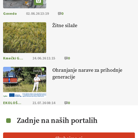
Govedo
02.06.26 13:19
0
Žitne silaže
Kmečki Glas
24.06.26 11:15
0
Ohranjanje narave za prihodnje
generacije
EKOLOŠKO LOGIČNO
21.07.26 08:14
0
Zadnje na naših portalih