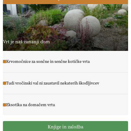
Vrt je naš zunanji dom
Krvomočnice za sončne in senčne kotičke vrta
Tudi vročinski val ni zaustavil nekaterih škodljivcev
Eksotika na domačem vrtu
Knjige in založba