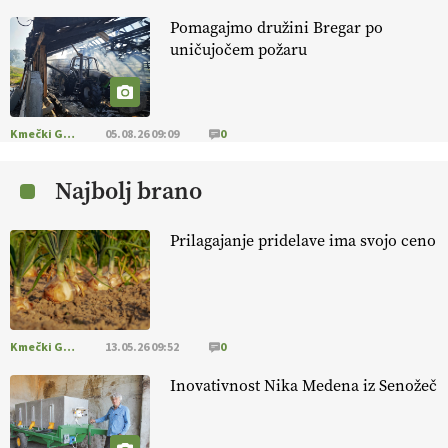
Pomagajmo družini Bregar po
KMETIJSKA LIGA PRVAKOV: POMLADITEV
uničujočem požaru
KMETIJSKE EKIPE
KMETIJSKA LIGA PRVAKOV: UKRAJINA vs.
EVROPA
Kmečki Glas
05.08.26 09:09
0
Najbolj brano
EKOloško = logično: ekološka kmetija
B'ZGAR
Prilagajanje pridelave ima svojo ceno
EKOloško = logično: VLOG Okus je
pomembnejši od izgleda
Kmečki Glas
13.05.26 09:52
0
EKOloško = logično: ekološka kmetija PR'
RAKARI
Inovativnost Nika Medena iz Senožeč