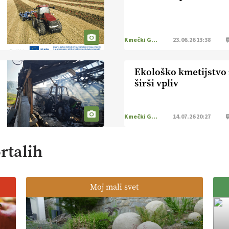
Kmečki Glas
23.06.26 13:38
Ekološko kmetijstvo 
širši vpliv
Kmečki Glas
14.07.26 20:27
rtalih
Moj mali svet