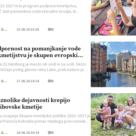
23-2027 ni le program podpore kmetijstvu,
 tudi pomembno izobraževalno orodje, ki
 na razumljiv in zanimiv način približuje pridelavo
ter pomen ekološkega kmetijstva skozi vse letne
Poletje, ko narava doseže vrhunec rasti in so
Kmečki Glas
23.06.26 13:38
0
ka opravila najbolj intenzivna, je še posebej
en čas za spoznavanje teh vsebin. S pomočjo
ževalnih letakov […]
pornost na pomanjkanje vode
kmetijstvu je skupen evropski
ziv
a (1) Hamburg je mesto ob vodi in na vodi. Skozi
tečejo poleg glavne reke Labe, prek katere je
povezano s Severnim morjem in ima enega
ih evropskih pristanišč, še reke Alster, Bille in
Kmečki Glas
17.06.26 14:24
0
i kanali. V mestu je več kot 2000 mostov, kar je
eč kot v Benetkah, Amsterdamu in Londonu […]
znolike dejavnosti krepijo
ibovske kmetije
ru izvajanja Skupne kmetijske politike 2023–2027 je
 Primoža Kobolda primer mladega prevzemnika,
kološkim kmetovanjem (IRP19), skrbjo za počutje
 in razvojem dopolnilnih dejavnosti uspešno gradi
Kmečki Glas
16.06.26 10:19
0