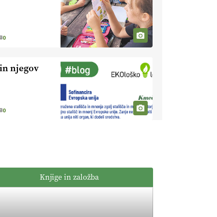
kmetijstvo brez
EKOloško =
škropljenja?
logično: ekološka
kmetija
0
ALTENBAHER
EKOloško =
logično:
in njegov
ekološko
oljarstvo
EKOloško =
MORGAN
logično: ekološka
kmetija FREŠER
0
KMETIJSKA
LIGA PRVAKOV:
POMLADITEV
KMETIJSKE
KMETIJSKA
EKIPE
LIGA PRVAKOV:
Knjige in založba
UKRAJINA vs.
EVROPA
EKOloško =
logično: ekološka