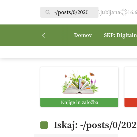
Ljubljana
16.
Domov
SKP: Digital
Knjige in založba
Iskaj: -/posts/0/20