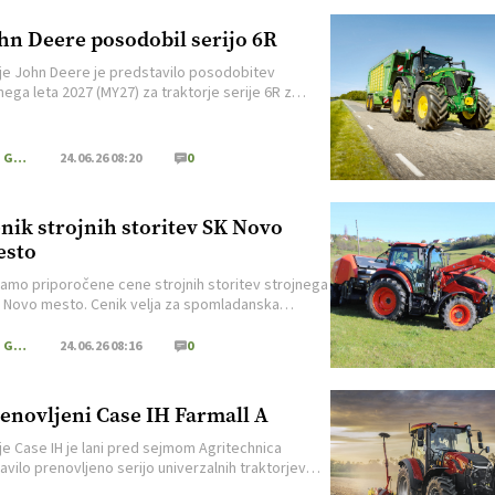
hn Deere posodobil serijo 6R
je John Deere je predstavilo posodobitev
ega leta 2027 (MY27) za traktorje serije 6R z
 (Large Frame) in ekstra velikim okvirjem (Xtra
Frame). Novosti prinašajo številne tehnične
šave na področjih cestnega transporta, delovnega
Kmečki Glas
24.06.26 08:20
0
 voznika, preciznega kmetovanja ter dolgoročne
vitosti delovanja. Posodobljena ponudba vključuje
odele z velikim okvirjem (6R 180, 6R 200, […]
nik strojnih storitev SK Novo
esto
jamo priporočene cene strojnih storitev strojnega
 Novo mesto. Cenik velja za spomladanska
a in za čas žetve, ki potem veljajo tudi za
ka dela. Te so se zaradi visokih vhodnih stroškov,
Kmečki Glas
24.06.26 08:16
0
kmetijske mehanizacije podražila. Objavljamo
očene cene strojnega krožka Novo mesto, ki je
 za nekoga prepoceni, za druge predrag. V
enovljeni Case IH Farmall A
em krožku […]
je Case IH je lani pred sejmom Agritechnica
avilo prenovljeno serijo univerzalnih traktorjev
 Utility A, ki prinaša več moči, izboljšano