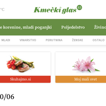
6°C
ne korenine, mladi poganjki
Poljedelstvo
Živino
MLADI
VINARSTVO
PERUTNINA
ŽENSKE
OSTALO
Skuhajmo.si
Moj mali svet
20/06