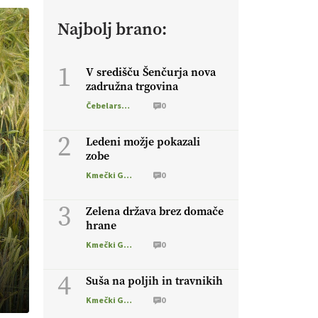
Najbolj brano:
1
V središču Šenčurja nova
zadružna trgovina
Čebelarstvo
0
2
Ledeni možje pokazali
zobe
Kmečki Glas
0
3
Zelena država brez domače
hrane
Kmečki Glas
0
4
Suša na poljih in travnikih
Kmečki Glas
0