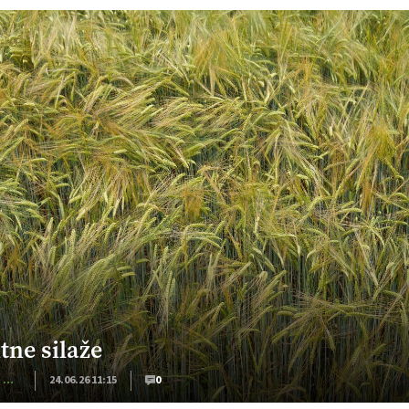
itne silaže
Kmečki Glas
24.06.26 11:15
0