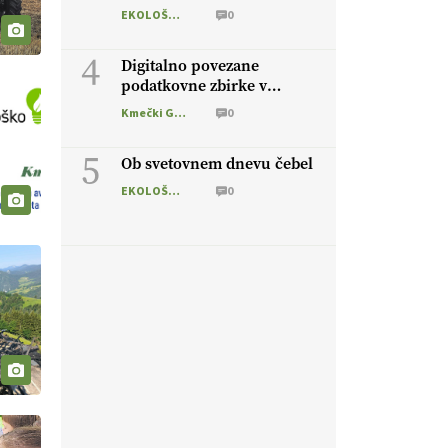
vročino
EKOLOŠKO LOGIČNO
0
4
Digitalno povezane
podatkovne zbirke v
živinoreji
Kmečki Glas
0
5
Ob svetovnem dnevu čebel
EKOLOŠKO LOGIČNO
0