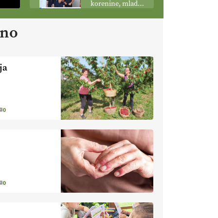
korenine, mladi
podobo
poganjki:
kmetijstva
prašičerejska
ano
EKOloško =
kmetija ŽIGART
logično: VLOG
Ekološka hrana –
je res varnejša?
ja
EKOloško =
logično:
vinogradniško in
vinarsko
EKOloško =
0
posestvo
logično: ekološka
MonteMoro
kmetija KURNIK
EKOloško =
logično: ekološka
kmetija HOMAR
0
EKOloško =
logično: VLOG
Ekološko