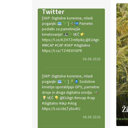
Twitter
[SKP: Digitalne korenine, mladi
poganjki
]
Pametni
podatki za pametnejše
kmetovanje!
VEČ
https://t.co/KZHTZmRp8q @EUAgri
#IMCAP #CAP #SKP #digitalno
https://t.co/TZr9EXYGPR
06.08.2026
[SKP: Digitalne korenine, mladi
poganjki
]
Sodobne
kmetije uporabljajo GPS, pametne
stroje in druga digitalna orodja.
VEČ
@EUAgri #imcap #cap
#digitalno #skp #vlog
Ž
https://t.co/cbLTy5o4YJ
06.08.2026