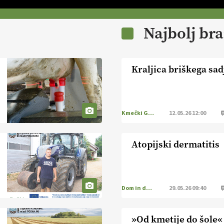
Najbolj br
Kraljica briškega sad
Kmečki Glas
12.05.26 12:00
Atopijski dermatitis
Dom in družina
29.05.26 09:40
»Od kmetije do šole«