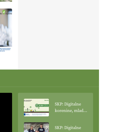
SKP: Digitalne
korenine, mladi
poganjki: VLOG
Tehnologija
SKP: Digitalne
spreminja