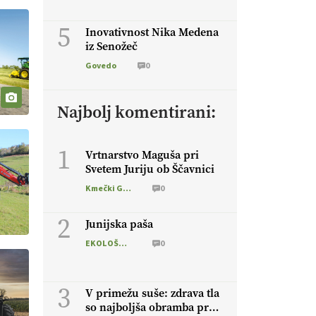
5
Inovativnost Nika Medena
iz Senožeč
Govedo
0
Najbolj komentirani:
1
Vrtnarstvo Maguša pri
Svetem Juriju ob Ščavnici
Kmečki Glas
0
2
Junijska paša
EKOLOŠKO LOGIČNO
0
3
V primežu suše: zdrava tla
so najboljša obramba pred