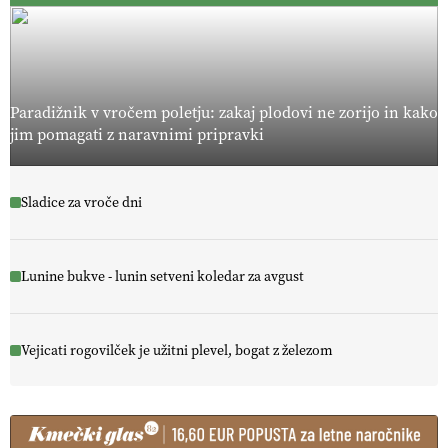
Paradižnik v vročem poletju: zakaj plodovi ne zorijo in kako
jim pomagati z naravnimi pripravki
Sladice za vroče dni
Lunine bukve - lunin setveni koledar za avgust
Vejicati rogovilček je užitni plevel, bogat z železom