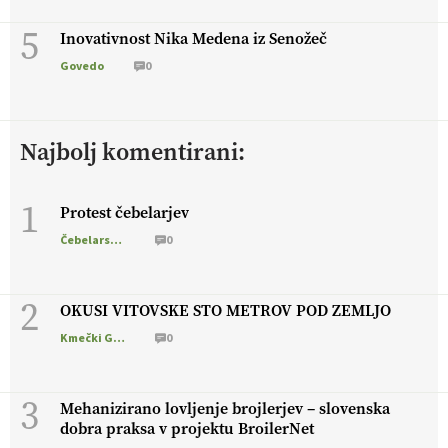
5
Inovativnost Nika Medena iz Senožeč
Govedo
0
Najbolj komentirani:
1
Protest čebelarjev
Čebelarstvo
0
2
OKUSI VITOVSKE STO METROV POD ZEMLJO
Kmečki Glas
0
3
Mehanizirano lovljenje brojlerjev – slovenska
dobra praksa v projektu BroilerNet