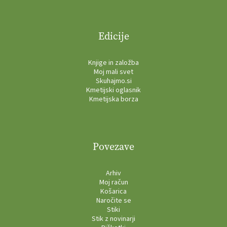
Edicije
Knjige in založba
Moj mali svet
Skuhajmo.si
Kmetijski oglasnik
Kmetijska borza
Povezave
Arhiv
Moj račun
Košarica
Naročite se
Stiki
Stik z novinarji