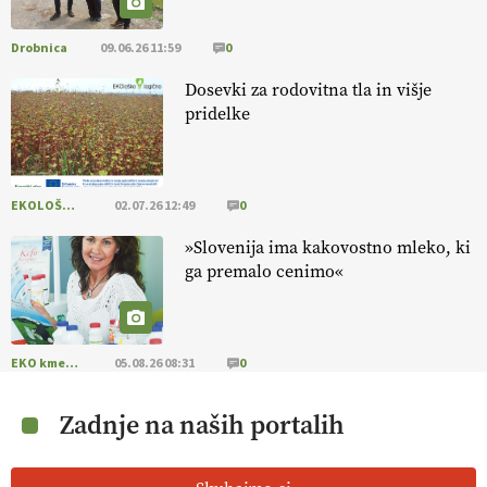
Drobnica
09.06.26 11:59
0
Dosevki za rodovitna tla in višje
pridelke
EKOLOŠKO LOGIČNO
02.07.26 12:49
0
»Slovenija ima kakovostno mleko, ki
ga premalo cenimo«
EKO kmetijstvo
05.08.26 08:31
0
Zadnje na naših portalih