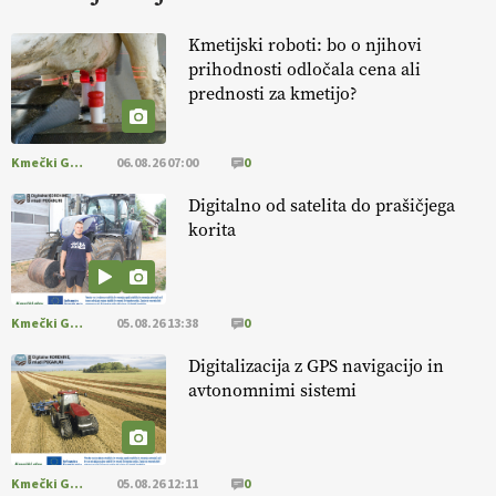
KURNIK
Kmetijski roboti: bo o njihovi
prihodnosti odločala cena ali
EKOloško = logično: ekološka kmetija
prednosti za kmetijo?
HOMAR
Kmečki Glas
06.08.26 07:00
0
EKOloško = logično: VLOG Ekološko
kmetijstvo brez škropljenja?
Digitalno od satelita do prašičjega
korita
EKOloško = logično: ekološka kmetija
ALTENBAHER
Kmečki Glas
05.08.26 13:38
0
EKOloško = logično: ekološko oljarstvo
Digitalizacija z GPS navigacijo in
MORGAN
avtonomnimi sistemi
EKOloško = logično: ekološka kmetija
FREŠER
Kmečki Glas
05.08.26 12:11
0