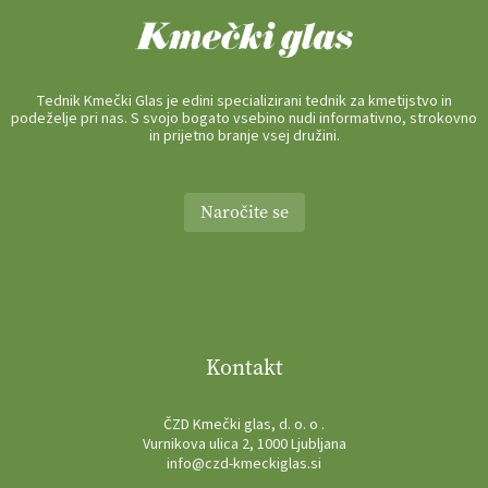
Tednik Kmečki Glas je edini specializirani tednik za kmetijstvo in
podeželje pri nas. S svojo bogato vsebino nudi informativno, strokovno
in prijetno branje vsej družini.
Naročite se
Kontakt
ČZD Kmečki glas, d. o. o .
Vurnikova ulica 2, 1000 Ljubljana
info@czd-kmeckiglas.si