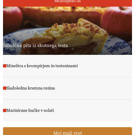
Skuhajmo.si
Jabolčna pita iz skutnega testa
Mineštra s krompirjem in testeninami
Sladoledna kremna rezina
Marinirane bučke v solati
Moj mali svet