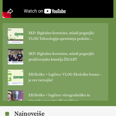
SKP: Digitalne korenine, mladi poganjki:
VLOG Tehnologija spreminja podobo
kmetijstva
SKP: Digitalne korenine, mladi poganjki:
prašičerejska kmetija ŽIGART
EKOloško = logično: VLOG Ekološka hrana –
je res varnejša?
EKOloško = logično: vinogradniško in
vinarsko posestvo MonteMoro
Najnovejše
EKOloško = logično: ekološka kmetija