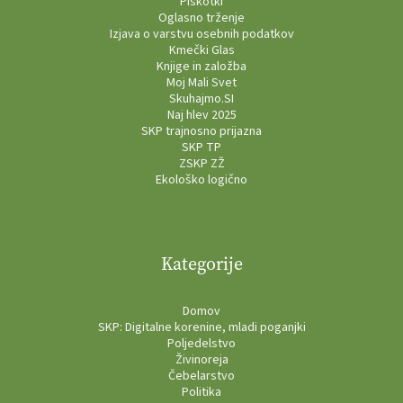
Piškotki
Oglasno trženje
Izjava o varstvu osebnih podatkov
Kmečki Glas
Knjige in založba
Moj Mali Svet
Skuhajmo.SI
Naj hlev 2025
SKP trajnosno prijazna
SKP TP
ZSKP ZŽ
Ekološko logično
Kategorije
Domov
SKP: Digitalne korenine, mladi poganjki
Poljedelstvo
Živinoreja
Čebelarstvo
Politika