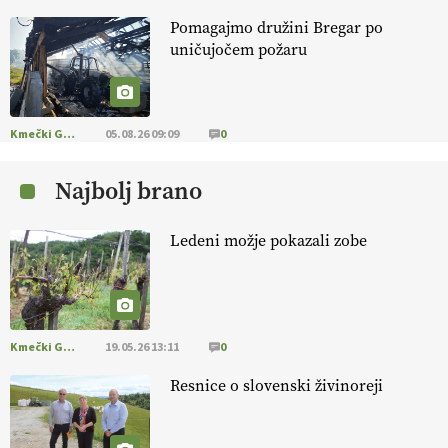
Pomagajmo družini Bregar po
KMETIJSKA LIGA PRVAKOV: POMLADITEV
uničujočem požaru
KMETIJSKE EKIPE
KMETIJSKA LIGA PRVAKOV: UKRAJINA vs.
EVROPA
Kmečki Glas
05.08.26 09:09
0
Najbolj brano
EKOloško = logično: ekološka kmetija
B'ZGAR
Ledeni možje pokazali zobe
EKOloško = logično: VLOG Okus je
pomembnejši od izgleda
Kmečki Glas
19.05.26 13:11
0
EKOloško = logično: ekološka kmetija PR'
RAKARI
Resnice o slovenski živinoreji