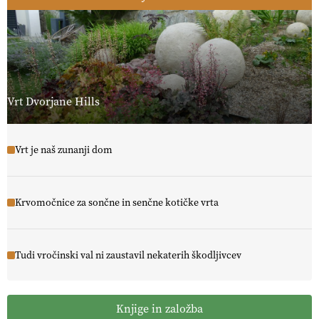
Vrt Dvorjane Hills
Vrt je naš zunanji dom
Krvomočnice za sončne in senčne kotičke vrta
Tudi vročinski val ni zaustavil nekaterih škodljivcev
Knjige in založba