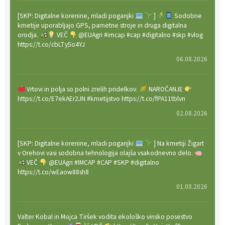
[SKP: Digitalne korenine, mladi poganjki
]
Sodobne
kmetije uporabljajo GPS, pametne stroje in druga digitalna
orodja.
VEČ
@EUAgri #imcap #cap #digitalno #skp #vlog
https://t.co/cbLTy5o4YJ
06.08.2026
Vrtovi in polja so polni zrelih pridelkov.
NAROČANJE
https://t.co/E7ekAEr2JN #kmetijstvo https://t.co/fPA11tblvn
02.08.2026
[SKP: Digitalne korenine, mladi poganjki
] Na kmetiji Žigart
v Orehovi vasi sodobna tehnologija olajša vsakodnevno delo.
VEČ
@EUAgri #IMCAP #CAP #SKP #digitalno
https://t.co/wEaow88sh8
01.08.2026
Valter Kobal in Mojca Tiršek vodita ekološko vinsko posestvo