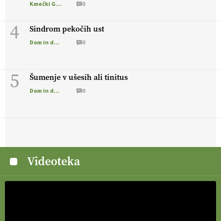
Kmečki Glas
0
4
Sindrom pekočih ust
Dom in družina
0
5
Šumenje v ušesih ali tinitus
Dom in družina
0
Videoteka