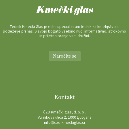
Tednik Kmečki Glas je edini specializirani tednik za kmetijstvo in
podeželje pri nas. S svojo bogato vsebino nudi informativno, strokovno
in prijetno branje vsej družini.
Naročite se
Kontakt
ČZD Kmečki glas, d. o. o .
Vurnikova ulica 2, 1000 Ljubljana
info@czd-kmeckiglas.si