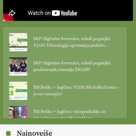
SKP: Digitalne korenine, mladi poganjki:
VLOG Tehnologija spreminja podobo
kmetijstva
SKP: Digitalne korenine, mladi poganjki:
prašičerejska kmetija ŽIGART
EKOloško = logično: VLOG Ekološka hrana –
je res varnejša?
EKOloško = logično: vinogradniško in
vinarsko posestvo MonteMoro
Najnovejše
EKOloško = logično: ekološka kmetija