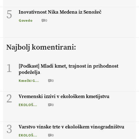
5
Inovativnost Nika Medena iz Senožeč
Govedo
0
Najbolj komentirani:
1
[Podkast] Mladi kmet, trajnost in prihodnost
podeželja
Kmečki Glas
0
2
Vremenski izzivi v ekološkem kmetijstvu
EKOLOŠKO LOGIČNO
0
3
Varstvo vinske trte v ekološkem vinogradništvu
EKOLOŠKO LOGIČNO
0