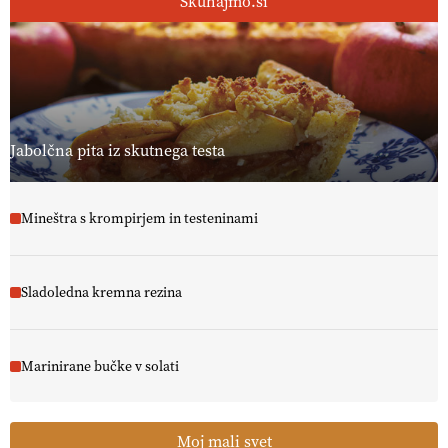
Skuhajmo.si
Jabolčna pita iz skutnega testa
Mineštra s krompirjem in testeninami
Sladoledna kremna rezina
Marinirane bučke v solati
Moj mali svet