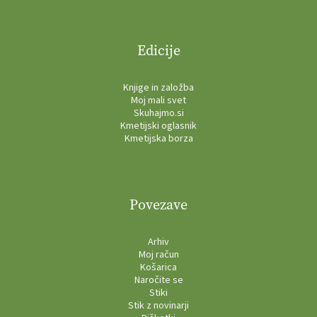
Edicije
Knjige in založba
Moj mali svet
Skuhajmo.si
Kmetijski oglasnik
Kmetijska borza
Povezave
Arhiv
Moj račun
Košarica
Naročite se
Stiki
Stik z novinarji