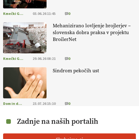
Kmečki Glas
03.06.26 11:45
0
Mehanizirano lovljenje brojlerjev –
slovenska dobra praksa v projektu
BroilerNet
Kmečki Glas
29.06.26 08:21
0
Sindrom pekočih ust
Dom in družina
23.07.26 15:10
0
Zadnje na naših portalih