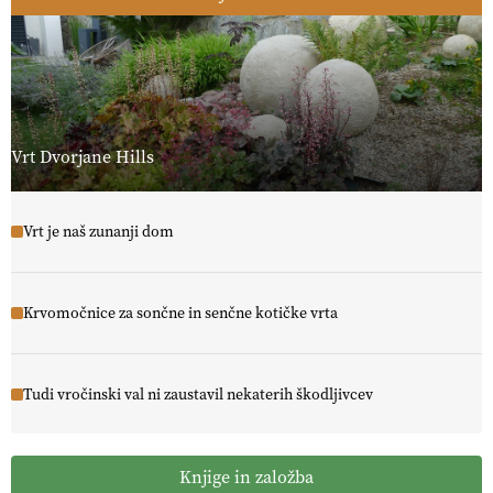
Vrt Dvorjane Hills
Vrt je naš zunanji dom
Krvomočnice za sončne in senčne kotičke vrta
Tudi vročinski val ni zaustavil nekaterih škodljivcev
Knjige in založba