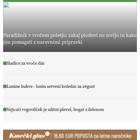
Paradižnik v vročem poletju: zakaj plodovi ne zorijo in kako
jim pomagati z naravnimi pripravki
Sladice za vroče dni
Lunine bukve - lunin setveni koledar za avgust
Vejicati rogovilček je užitni plevel, bogat z železom