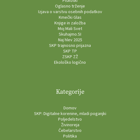
Piškotki
Oglasno trženje
Izjava o varstvu osebnih podatkov
Kmečki Glas
Knjige in založba
Moj Mali Svet
Skuhajmo.SI
Naj hlev 2025
SKP trajnosno prijazna
SKP TP
ZSKP ZŽ
Ekološko logično
Kategorije
Domov
SKP: Digitalne korenine, mladi poganjki
Poljedelstvo
Živinoreja
Čebelarstvo
Politika