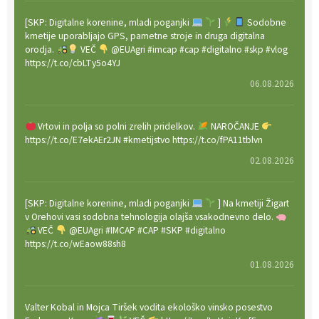
[SKP: Digitalne korenine, mladi poganjki
]
Sodobne
kmetije uporabljajo GPS, pametne stroje in druga digitalna
orodja.
VEČ
@EUAgri #imcap #cap #digitalno #skp #vlog
https://t.co/cbLTy5o4YJ
06.08.2026
Vrtovi in polja so polni zrelih pridelkov.
NAROČANJE
https://t.co/E7ekAEr2JN #kmetijstvo https://t.co/fPA11tblvn
02.08.2026
[SKP: Digitalne korenine, mladi poganjki
] Na kmetiji Žigart
v Orehovi vasi sodobna tehnologija olajša vsakodnevno delo.
VEČ
@EUAgri #IMCAP #CAP #SKP #digitalno
https://t.co/wEaow88sh8
01.08.2026
Valter Kobal in Mojca Tiršek vodita ekološko vinsko posestvo