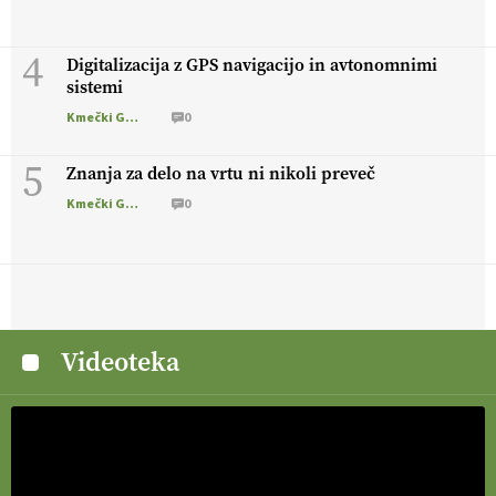
4
Digitalizacija z GPS navigacijo in avtonomnimi
sistemi
Kmečki Glas
0
5
Znanja za delo na vrtu ni nikoli preveč
Kmečki Glas
0
Videoteka