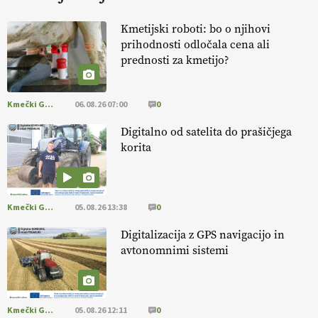
KURNIK
Kmetijski roboti: bo o njihovi
prihodnosti odločala cena ali
EKOloško = logično: ekološka kmetija
prednosti za kmetijo?
HOMAR
Kmečki Glas
06.08.26 07:00
0
EKOloško = logično: VLOG Ekološko
kmetijstvo brez škropljenja?
Digitalno od satelita do prašičjega
korita
EKOloško = logično: ekološka kmetija
ALTENBAHER
Kmečki Glas
05.08.26 13:38
0
EKOloško = logično: ekološko oljarstvo
Digitalizacija z GPS navigacijo in
MORGAN
avtonomnimi sistemi
EKOloško = logično: ekološka kmetija
FREŠER
Kmečki Glas
05.08.26 12:11
0