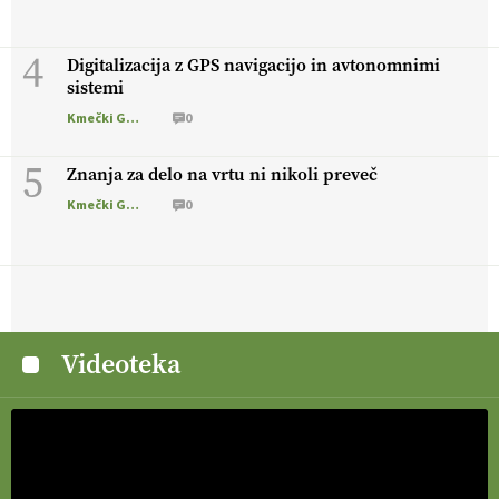
4
Digitalizacija z GPS navigacijo in avtonomnimi
sistemi
Kmečki Glas
0
5
Znanja za delo na vrtu ni nikoli preveč
Kmečki Glas
0
Videoteka