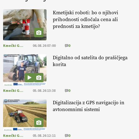
KURNIK
Kmetijski roboti: bo o njihovi
prihodnosti odločala cena ali
EKOloško = logično: ekološka kmetija
prednosti za kmetijo?
HOMAR
Kmečki Glas
06.08.26 07:00
0
EKOloško = logično: VLOG Ekološko
kmetijstvo brez škropljenja?
Digitalno od satelita do prašičjega
korita
EKOloško = logično: ekološka kmetija
ALTENBAHER
Kmečki Glas
05.08.26 13:38
0
EKOloško = logično: ekološko oljarstvo
Digitalizacija z GPS navigacijo in
MORGAN
avtonomnimi sistemi
EKOloško = logično: ekološka kmetija
FREŠER
Kmečki Glas
05.08.26 12:11
0