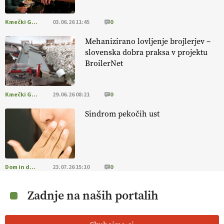
Kmečki Glas
03.06.26 11:45
0
Mehanizirano lovljenje brojlerjev –
slovenska dobra praksa v projektu
BroilerNet
Kmečki Glas
29.06.26 08:21
0
Sindrom pekočih ust
Dom in družina
23.07.26 15:10
0
Zadnje na naših portalih