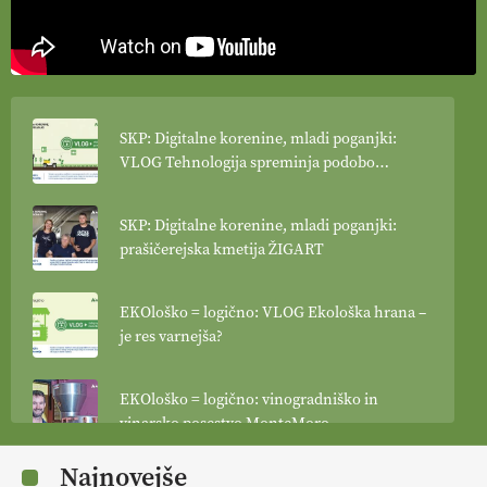
SKP: Digitalne korenine, mladi poganjki:
VLOG Tehnologija spreminja podobo
kmetijstva
SKP: Digitalne korenine, mladi poganjki:
prašičerejska kmetija ŽIGART
EKOloško = logično: VLOG Ekološka hrana –
je res varnejša?
EKOloško = logično: vinogradniško in
vinarsko posestvo MonteMoro
Najnovejše
EKOloško = logično: ekološka kmetija