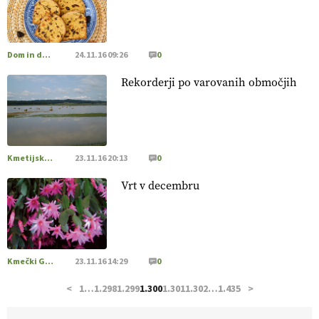
hrane, ampak tudi način njene pridelave
. VEČ
https://t.co/bKGeI4ZcNi @EUAgri #imcap #cap #blog
https://t.co/2sllAmcKwG
14.07.2026
Dom in družina
24.11.16 09:26
0
Rekorderji po varovanih območjih
[EKOloško = LOGIČNO
]
Kakovostna ekološka semena in
prilagojene sorte
so temelj uspešne ekološke pridelave.
VEČ
https://t.co/OQSsax7l8V @EUAgri #IMCAP #CAP
https://t.co/PAL0zlhVia
13.07.2026
Kmetijska zemljišča
23.11.16 20:13
0
Vrt v decembru
[EKOloško = LOGIČNO
]
Na kmetiji Polone Ratajc je
pridelava aronije
v dobrem desetletju zrasla v uspešno
kmetijsko in podjetniško zgodbo.
VEČ
https://t.co/EulJoSBYMi @EUAgri #IMCAP #CAP
https://t.co/xp1oihBDaJ
Kmečki Glas
23.11.16 14:29
0
13.07.2026
<
1
…
1.298
1.299
1.300
1.301
1.302
…
1.435
>
[EKOloško = LOGIČNO
]
Ekološka vina so vse bolj iskana