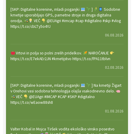
[SKP: Digitalne korenine, mladi poganjki
]
Sodobne
kmetije uporabljajo GPS, pametne stroje in druga digitalna
orodja.
VEČ
@EUAgri #imcap #cap #digitalno #skp #vlog
https://t.co/cbLTy5o4YJ
06.08.2026
Vrtovi in polja so polni zrelih pridelkov.
NAROČANJE
https://t.co/E7ekAEr2JN #kmetijstvo https://t.co/fPA11tblvn
02.08.2026
[SKP: Digitalne korenine, mladi poganjki
] Na kmetiji Žigart
v Orehovi vasi sodobna tehnologija olajša vsakodnevno delo.
VEČ
@EUAgri #IMCAP #CAP #SKP #digitalno
https://t.co/wEaow88sh8
01.08.2026
Valter Kobal in Mojca Tiršek vodita ekološko vinsko posestvo