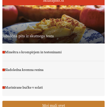
Skuhajmo.si
Jabolčna pita iz skutnega testa
Mineštra s krompirjem in testeninami
Sladoledna kremna rezina
Marinirane bučke v solati
Moj mali svet