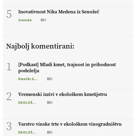
5
Inovativnost Nika Medena iz Senožeč
Govedo
0
Najbolj komentirani:
1
[Podkast] Mladi kmet, trajnost in prihodnost
podeželja
Kmečki Glas
0
2
Vremenski izzivi v ekološkem kmetijstvu
EKOLOŠKO LOGIČNO
0
3
Varstvo vinske trte v ekološkem vinogradništvu
EKOLOŠKO LOGIČNO
0