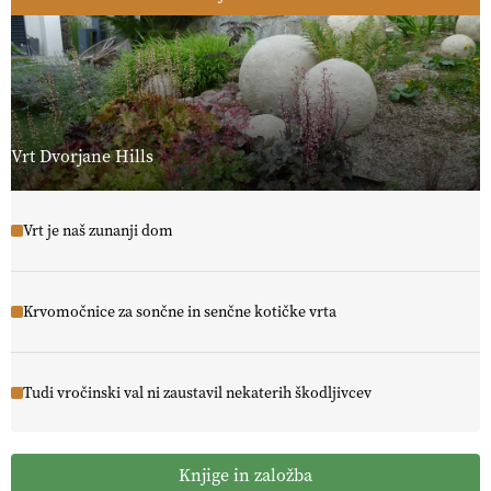
Vrt Dvorjane Hills
Vrt je naš zunanji dom
Krvomočnice za sončne in senčne kotičke vrta
Tudi vročinski val ni zaustavil nekaterih škodljivcev
Knjige in založba