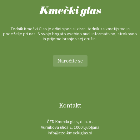
Tednik Kmečki Glas je edini specializirani tednik za kmetijstvo in
podeželje pri nas. S svojo bogato vsebino nudi informativno, strokovno
in prijetno branje vsej družini.
Naročite se
Kontakt
ČZD Kmečki glas, d. o. o .
Vurnikova ulica 2, 1000 Ljubljana
info@czd-kmeckiglas.si