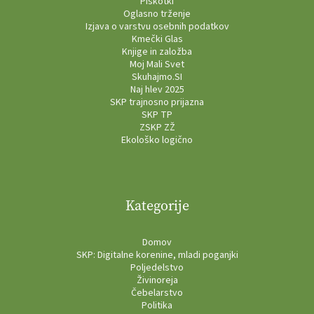
Piškotki
Oglasno trženje
Izjava o varstvu osebnih podatkov
Kmečki Glas
Knjige in založba
Moj Mali Svet
Skuhajmo.SI
Naj hlev 2025
SKP trajnosno prijazna
SKP TP
ZSKP ZŽ
Ekološko logično
Kategorije
Domov
SKP: Digitalne korenine, mladi poganjki
Poljedelstvo
Živinoreja
Čebelarstvo
Politika