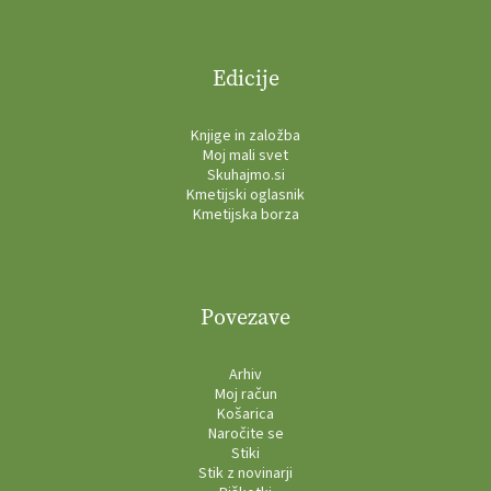
Edicije
Knjige in založba
Moj mali svet
Skuhajmo.si
Kmetijski oglasnik
Kmetijska borza
Povezave
Arhiv
Moj račun
Košarica
Naročite se
Stiki
Stik z novinarji