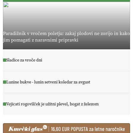
Paradižnik v vročem poletju: zakaj plodovi ne zorijo in kako
jim pomagati z naravnimi pripravki
Sladice za vroče dni
Lunine bukve - lunin setveni koledar za avgust
Vejicati rogovilček je užitni plevel, bogat z železom