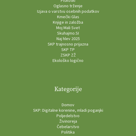
Piškotki
Oglasno trženje
Izjava o varstvu osebnih podatkov
Kmečki Glas
Knjige in založba
Moj Mali Svet
Skuhajmo.SI
Naj hlev 2025
SKP trajnosno prijazna
SKP TP
ZSKP ZŽ
Ekološko logično
Kategorije
Domov
SKP: Digitalne korenine, mladi poganjki
Poljedelstvo
Živinoreja
Čebelarstvo
Politika