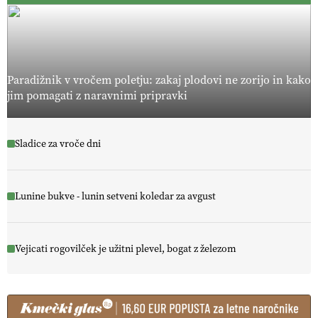
Paradižnik v vročem poletju: zakaj plodovi ne zorijo in kako
jim pomagati z naravnimi pripravki
Sladice za vroče dni
Lunine bukve - lunin setveni koledar za avgust
Vejicati rogovilček je užitni plevel, bogat z železom