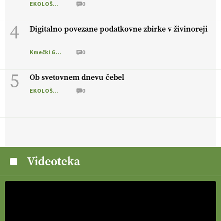
EKOLOŠKO LOGIČNO
0
4
Digitalno povezane podatkovne zbirke v živinoreji
Kmečki Glas
0
5
Ob svetovnem dnevu čebel
EKOLOŠKO LOGIČNO
0
Videoteka