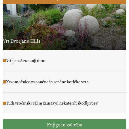
Vrt Dvorjane Hills
Vrt je naš zunanji dom
Krvomočnice za sončne in senčne kotičke vrta
Tudi vročinski val ni zaustavil nekaterih škodljivcev
Knjige in založba