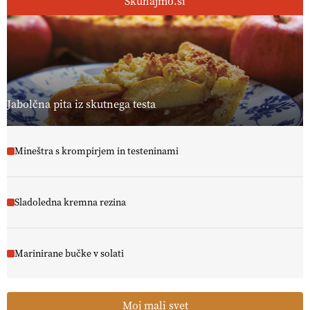
Skuhajmo.si
Jabolčna pita iz skutnega testa
Mineštra s krompirjem in testeninami
Sladoledna kremna rezina
Marinirane bučke v solati
Moj mali svet