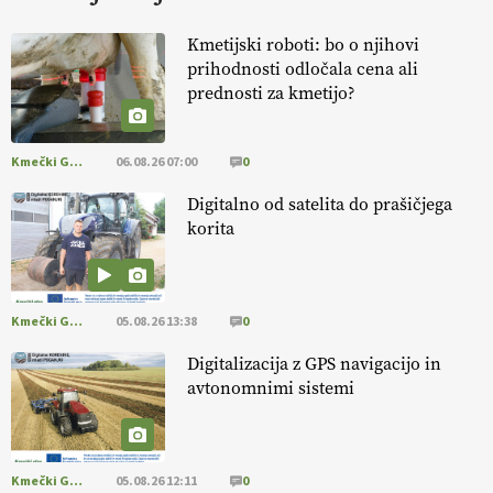
KURNIK
Kmetijski roboti: bo o njihovi
prihodnosti odločala cena ali
EKOloško = logično: ekološka kmetija
prednosti za kmetijo?
HOMAR
Kmečki Glas
06.08.26 07:00
0
EKOloško = logično: VLOG Ekološko
kmetijstvo brez škropljenja?
Digitalno od satelita do prašičjega
korita
EKOloško = logično: ekološka kmetija
ALTENBAHER
Kmečki Glas
05.08.26 13:38
0
EKOloško = logično: ekološko oljarstvo
Digitalizacija z GPS navigacijo in
MORGAN
avtonomnimi sistemi
EKOloško = logično: ekološka kmetija
FREŠER
Kmečki Glas
05.08.26 12:11
0