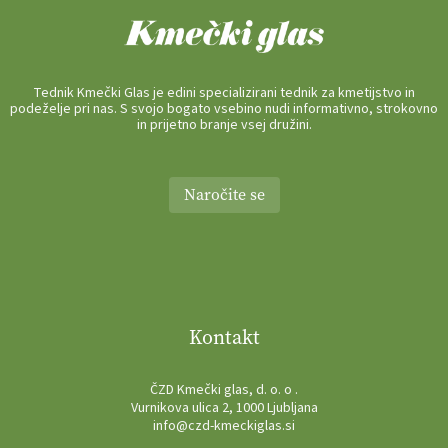
Tednik Kmečki Glas je edini specializirani tednik za kmetijstvo in
podeželje pri nas. S svojo bogato vsebino nudi informativno, strokovno
in prijetno branje vsej družini.
Naročite se
Kontakt
ČZD Kmečki glas, d. o. o .
Vurnikova ulica 2, 1000 Ljubljana
info@czd-kmeckiglas.si