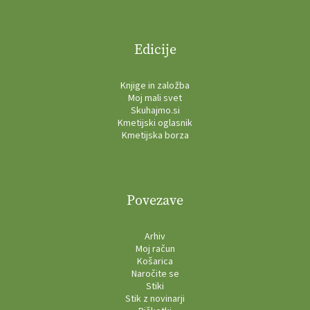
Edicije
Knjige in založba
Moj mali svet
Skuhajmo.si
Kmetijski oglasnik
Kmetijska borza
Povezave
Arhiv
Moj račun
Košarica
Naročite se
Stiki
Stik z novinarji