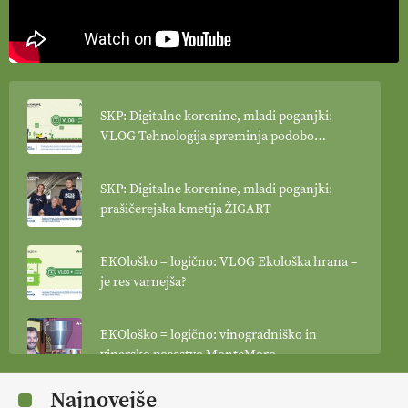
SKP: Digitalne korenine, mladi poganjki:
VLOG Tehnologija spreminja podobo
kmetijstva
SKP: Digitalne korenine, mladi poganjki:
prašičerejska kmetija ŽIGART
EKOloško = logično: VLOG Ekološka hrana –
je res varnejša?
EKOloško = logično: vinogradniško in
vinarsko posestvo MonteMoro
Najnovejše
EKOloško = logično: ekološka kmetija