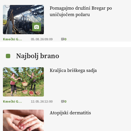
Pomagajmo družini Bregar po
KMETIJSKA LIGA PRVAKOV: POMLADITEV
uničujočem požaru
KMETIJSKE EKIPE
KMETIJSKA LIGA PRVAKOV: UKRAJINA vs.
EVROPA
Kmečki Glas
05.08.26 09:09
0
Najbolj brano
EKOloško = logično: ekološka kmetija
B'ZGAR
Kraljica briškega sadja
EKOloško = logično: VLOG Okus je
pomembnejši od izgleda
Kmečki Glas
12.05.26 12:00
0
EKOloško = logično: ekološka kmetija PR'
RAKARI
Atopijski dermatitis