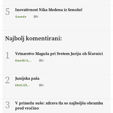
5
Inovativnost Nika Medena iz Senožeč
Govedo
0
Najbolj komentirani:
1
Vrtnarstvo Maguša pri Svetem Juriju ob Ščavnici
Kmečki Glas
0
2
Junijska paša
EKOLOŠKO LOGIČNO
0
3
V primežu suše: zdrava tla so najboljša obramba
pred vročino