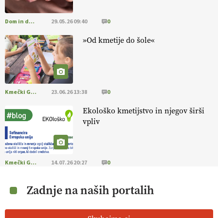
Dom in družina
29.05.26 09:40
0
»Od kmetije do šole«
Kmečki Glas
23.06.26 13:38
0
Ekološko kmetijstvo in njegov širši
vpliv
Kmečki Glas
14.07.26 20:27
0
Zadnje na naših portalih