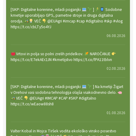
[SKP: Digitalne korenine, mladi poganjki
]
Sodobne
kmetije uporabljajo GPS, pametne stroje in druga digitalna
orodja.
VEČ
@EUAgri #imcap #cap #digitalno #skp #vlog
https://t.co/cbLTy5o4YJ
06.08.2026
Vrtovi in polja so polni zrelih pridelkov.
NAROČANJE
https://t.co/E7ekAEr2JN #kmetijstvo https://t.co/fPA11tblvn
02.08.2026
[SKP: Digitalne korenine, mladi poganjki
] Na kmetiji Žigart
v Orehovi vasi sodobna tehnologija olajša vsakodnevno delo.
VEČ
@EUAgri #IMCAP #CAP #SKP #digitalno
https://t.co/wEaow88sh8
01.08.2026
Valter Kobal in Mojca Tiršek vodita ekološko vinsko posestvo