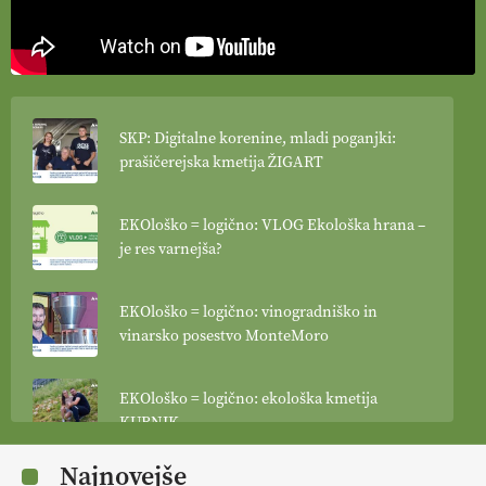
SKP: Digitalne korenine, mladi poganjki:
prašičerejska kmetija ŽIGART
EKOloško = logično: VLOG Ekološka hrana –
je res varnejša?
EKOloško = logično: vinogradniško in
vinarsko posestvo MonteMoro
EKOloško = logično: ekološka kmetija
KURNIK
Najnovejše
EKOloško = logično: ekološka kmetija