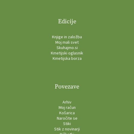
Edicije
Knjige in založba
Moj mali svet
Skuhajmo.si
Kmetijski oglasnik
Kmetijska borza
Povezave
Arhiv
Moj račun
Košarica
Naročite se
Stiki
Stik z novinarji