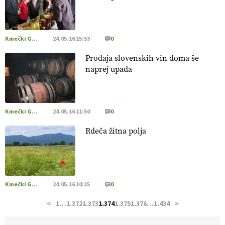
pridelava aronije
v dobrem desetletju zrasla v uspešno
kmetijsko in podjetniško zgodbo.
VEČ
https://t.co/EulJoSBYMi @EUAgri #IMCAP #CAP
https://t.co/xp1oihBDaJ
Kmečki Glas
24.05.16 15:53
0
13.07.2026
Prodaja slovenskih vin doma še
naprej upada
[EKOloško = LOGIČNO
]
Ekološka vina so vse bolj iskana
doma in v tujini
. Zato je ekološka pridelava odlična priložnost
za slovenske vinarje
. VEČ
https://t.co/XAe9EbeAbK
@EUAgri #IMCAP #CAP https://t.co/01qpoeLyNP
Kmečki Glas
24.05.16 11:50
0
13.07.2026
Rdeča žitna polja
[EKOloško = LOGIČNO
] Mladi
so ključni za prihodnost
kmetijstva in uspešno prenovo kmetij
. VEČ
https://t.co/RRn8unbwXp @EUAgri #IMCAP #CAP
https://t.co/mnLHFv2VuP
Kmečki Glas
24.05.16 10:15
0
13.07.2026
<
1
…
1.372
1.373
1.374
1.375
1.376
…
1.434
>
[EKOloško = LOGIČNO
]
Ekološka reja kokoši skrbi za