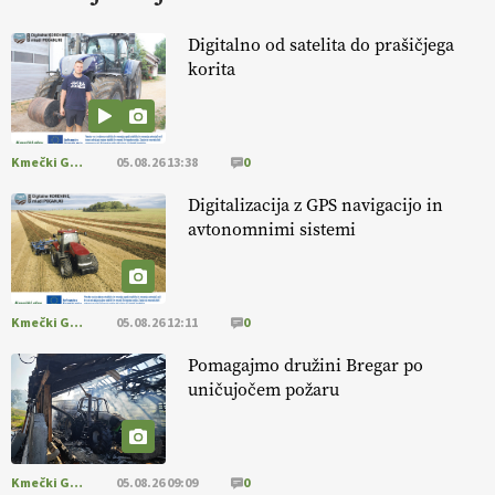
HOMAR
Digitalno od satelita do prašičjega
korita
EKOloško = logično: VLOG Ekološko
kmetijstvo brez škropljenja?
Kmečki Glas
05.08.26 13:38
0
EKOloško = logično: ekološka kmetija
ALTENBAHER
Digitalizacija z GPS navigacijo in
avtonomnimi sistemi
EKOloško = logično: ekološko oljarstvo
MORGAN
Kmečki Glas
05.08.26 12:11
0
EKOloško = logično: ekološka kmetija
Pomagajmo družini Bregar po
FREŠER
uničujočem požaru
KMETIJSKA LIGA PRVAKOV: POMLADITEV
KMETIJSKE EKIPE
Kmečki Glas
05.08.26 09:09
0