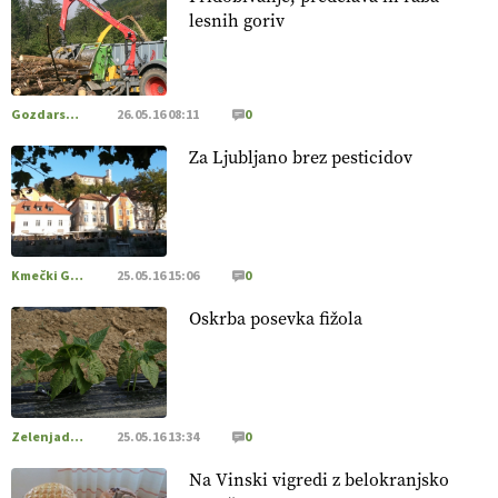
20.07.2026
lesnih goriv
[EKOloško = LOGIČNO
]
Posestvo MonteMoro – ekološka
pridelava z mislijo na naravo.
VEČ
https://t.co/Z7jXvK4gjr
@EUAgri #IMCAP #CAP https://t.co/Bf31lnQSIb
Gozdarstvo
26.05.16 08:11
0
15.07.2026
Za Ljubljano brez pesticidov
[EKOloško = LOGIČNO
]
Poleti pridelek rešujejo zdrava tla
in vlaga.
VEČ
https://t.co/qmMX2yevum @EUAgri #IMCAP
#CAP https://t.co/dDwsipE645
Kmečki Glas
25.05.16 15:06
0
15.07.2026
Oskrba posevka fižola
[EKOloško = LOGIČNO
]
Mulčer
– naravna pot do zdravih
tal
. VEČ
https://t.co/J7RkeaYpYu @EUAgri #IMCAP #CAP
https://t.co/RVG0FzcQN6
14.07.2026
Zelenjadarstvo
25.05.16 13:34
0
Na Vinski vigredi z belokranjsko
[EKOloško = LOGIČNO
] Zdravje rastlin je ključno za