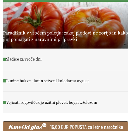
Paradižnik v vročem poletju: zakaj plodovi ne zorijo in kako
jim pomagati z naravnimi pripravki
Sladice za vroče dni
Lunine bukve - lunin setveni koledar za avgust
Vejicati rogovilček je užitni plevel, bogat z železom