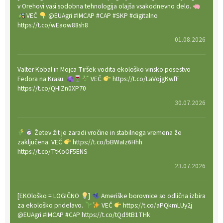
v Orehovi vasi sodobna tehnologija olajša vsakodnevno delo.
VEČ
@EUAgri #IMCAP #CAP #SKP #digitalno
https://t.co/wEaow88sh8
01.08.2026
Valter Kobal in Mojca Tiršek vodita ekološko vinsko posestvo
Fedora na Krasu.
VEČ
https://t.co/LaVojgKwfF
https://t.co/QHIZn0XP70
30.07.2026
Žetev žit je zaradi vročine in stabilnega vremena že
zaključena. VEČ
https://t.co/bBWaIz6Hhh
https://t.co/TtKoOF5ENS
23.07.2026
[EKOloško = LOGIČNO
]
Ameriške borovnice so odlična izbira
za ekološko pridelavo.
VEČ
https://t.co/aPQkmLUy2j
@EUAgri #IMCAP #CAP https://t.co/tQd9tB1THk