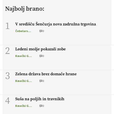
živali
, okolje
in kakovostna jajca
. VEČ
Najbolj brano:
https://t.co/PX49GVsP1M @EUAgri #IMCAP #CAP
https://t.co/a1xatzEeid
13.07.2026
1
V središču Šenčurja nova zadružna trgovina
Čebelarstvo
0
[EKOloško = LOGIČNO
]
Za bolj zdrava tla, večjo odpornost
tal na sušo in manj škodljivcev.
VEČ
https://t.co/PgMzHo6tt3
@EUAgri #IMCAP #CAP https://t.co/azYaR71AkI
2
Ledeni možje pokazali zobe
10.07.2026
Kmečki Glas
0
[EKOloško = LOGIČNO ] Ekološka hrana: Resnica ali le dobra
3
reklama?
PRISLUHNITE
@EUAgri #imcap #cap #eco #skp
Zelena država brez domače hrane
#vlog https://t.co/yev5PreiJu
Kmečki Glas
0
09.07.2026
4
Suša na poljih in travnikih
Kmečki Glas
0