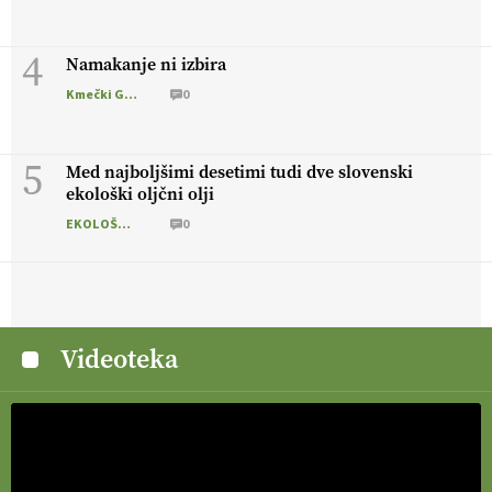
4
Namakanje ni izbira
Kmečki Glas
0
5
Med najboljšimi desetimi tudi dve slovenski
ekološki oljčni olji
EKOLOŠKO LOGIČNO
0
Videoteka