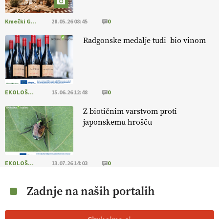
Kmečki Glas
28.05.26 08:45
0
Radgonske medalje tudi bio vinom
EKOLOŠKO LOGIČNO
15.06.26 12:48
0
Z biotičnim varstvom proti
japonskemu hrošču
EKOLOŠKO LOGIČNO
13.07.26 14:03
0
Zadnje na naših portalih