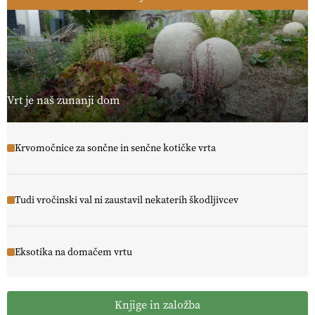
Vrt je naš zunanji dom
Krvomočnice za sončne in senčne kotičke vrta
Tudi vročinski val ni zaustavil nekaterih škodljivcev
Eksotika na domačem vrtu
Knjige in založba