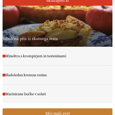
Skuhajmo.si
Jabolčna pita iz skutnega testa
Mineštra s krompirjem in testeninami
Sladoledna kremna rezina
Marinirane bučke v solati
Moj mali svet