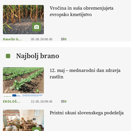
Vročina in suša obremenjujeta
KMETIJSKA LIGA PRVAKOV: UKRAJINA vs.
evropsko kmetijstvo
EVROPA
EKOloško = logično: ekološka kmetija
B'ZGAR
Kmečki Glas
05.08.26 08:45
0
Najbolj brano
EKOloško = logično: VLOG Okus je
pomembnejši od izgleda
12. maj – mednarodni dan zdravja
rastlin
EKOloško = logično: ekološka kmetija PR'
RAKARI
EKOLOŠKO LOGIČNO
12.05.26 09:45
0
EKOloško = logično: vinogradniško in
vinarsko posestvo DUCAL
Pristni okusi slovenskega podeželja