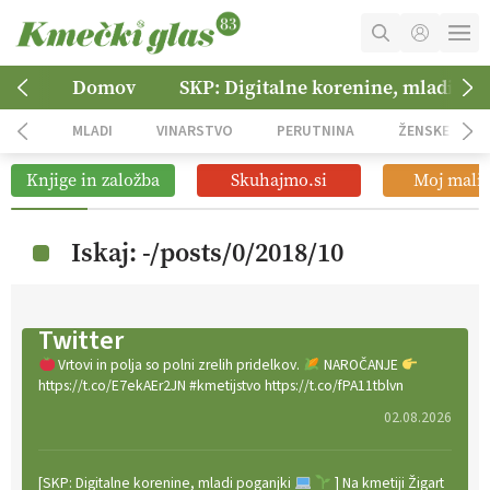
MOJ RAČUN
Domov
SKP: Digitalne korenine, mladi po
KOŠARICA
MLADI
VINARSTVO
PERUTNINA
ŽENSKE
NAROČITE SE
Knjige in založba
Skuhajmo.si
Moj mali 
OGLASNO TRŽENJE
Iskaj: -/posts/0/2018/10
Twitter
Vrtovi in polja so polni zrelih pridelkov.
NAROČANJE
https://t.co/E7ekAEr2JN #kmetijstvo https://t.co/fPA11tblvn
02.08.2026
[SKP: Digitalne korenine, mladi poganjki
] Na kmetiji Žigart