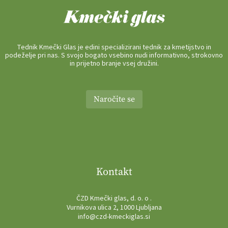
Tednik Kmečki Glas je edini specializirani tednik za kmetijstvo in
podeželje pri nas. S svojo bogato vsebino nudi informativno, strokovno
in prijetno branje vsej družini.
Naročite se
Kontakt
ČZD Kmečki glas, d. o. o .
Vurnikova ulica 2, 1000 Ljubljana
info@czd-kmeckiglas.si