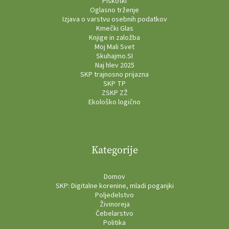
Piškotki
Oglasno trženje
Izjava o varstvu osebnih podatkov
Kmečki Glas
Knjige in založba
Moj Mali Svet
Skuhajmo.SI
Naj hlev 2025
SKP trajnosno prijazna
SKP TP
ZSKP ZŽ
Ekološko logično
Kategorije
Domov
SKP: Digitalne korenine, mladi poganjki
Poljedelstvo
Živinoreja
Čebelarstvo
Politika