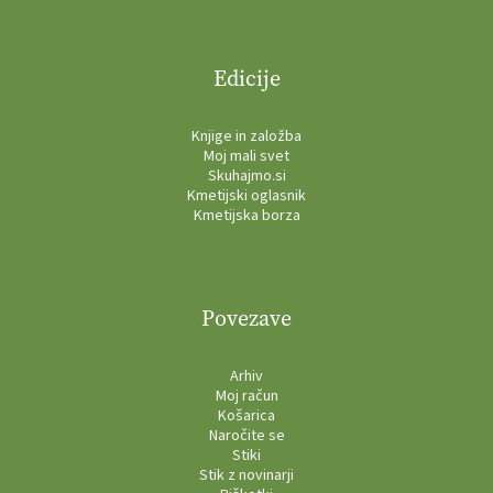
Edicije
Knjige in založba
Moj mali svet
Skuhajmo.si
Kmetijski oglasnik
Kmetijska borza
Povezave
Arhiv
Moj račun
Košarica
Naročite se
Stiki
Stik z novinarji