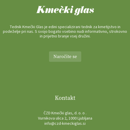
Tednik Kmečki Glas je edini specializirani tednik za kmetijstvo in
podeželje pri nas. S svojo bogato vsebino nudi informativno, strokovno
in prijetno branje vsej družini.
Naročite se
Kontakt
ČZD Kmečki glas, d. o. o .
Vurnikova ulica 2, 1000 Ljubljana
info@czd-kmeckiglas.si