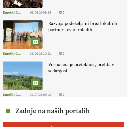
Kmečki Glas
03.06.26 09:24
0
Razvoja podeželja ni brez lokalnih
partnerstev in mladih
Kmečki Glas
26.06.26 10:21
0
Vernaccia je preteklost, prelita v
sedanjost
Kmečki Glas
22.07.26 09:02
0
Zadnje na naših portalih