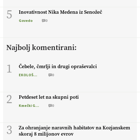
5
Inovativnost Nika Medena iz Senožeč
Govedo
0
Najbolj komentirani:
1
Čebele, čmrlji in drugi opraševalci
EKOLOŠKO LOGIČNO
0
2
Petdeset let na skupni poti
Kmečki Glas
0
3
Za ohranjanje naravnih habitatov na Kozjanskem
skoraj 8 milijonov evrov