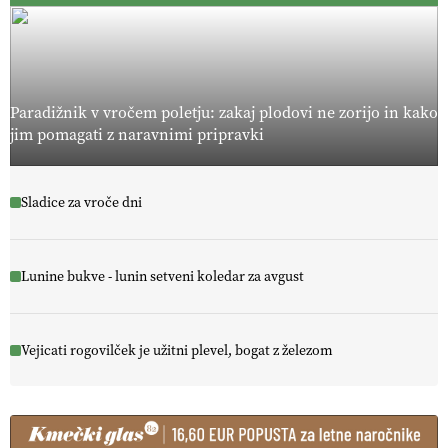
Paradižnik v vročem poletju: zakaj plodovi ne zorijo in kako
jim pomagati z naravnimi pripravki
Sladice za vroče dni
Lunine bukve - lunin setveni koledar za avgust
Vejicati rogovilček je užitni plevel, bogat z železom