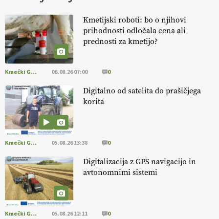
KURNIK
Kmetijski roboti: bo o njihovi
prihodnosti odločala cena ali
EKOloško = logično: ekološka kmetija
prednosti za kmetijo?
HOMAR
Kmečki Glas
06.08.26 07:00
0
EKOloško = logično: VLOG Ekološko
kmetijstvo brez škropljenja?
Digitalno od satelita do prašičjega
korita
EKOloško = logično: ekološka kmetija
ALTENBAHER
Kmečki Glas
05.08.26 13:38
0
EKOloško = logično: ekološko oljarstvo
Digitalizacija z GPS navigacijo in
MORGAN
avtonomnimi sistemi
EKOloško = logično: ekološka kmetija
FREŠER
Kmečki Glas
05.08.26 12:11
0