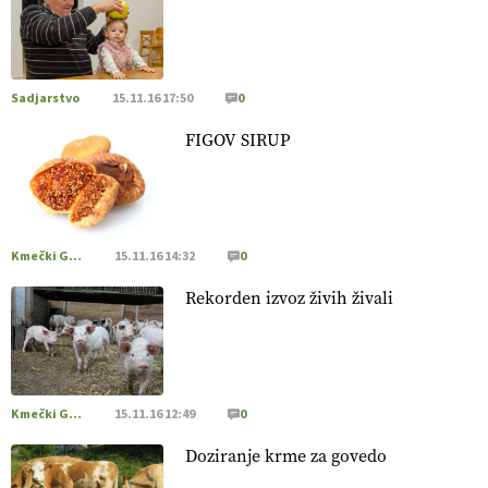
[EKOloško = LOGIČNO
]
Poleti pridelek rešujejo zdrava tla
in vlaga.
VEČ
https://t.co/qmMX2yevum @EUAgri #IMCAP
#CAP https://t.co/dDwsipE645
Sadjarstvo
15.11.16 17:50
0
15.07.2026
FIGOV SIRUP
[EKOloško = LOGIČNO
]
Mulčer
– naravna pot do zdravih
tal
. VEČ
https://t.co/J7RkeaYpYu @EUAgri #IMCAP #CAP
https://t.co/RVG0FzcQN6
14.07.2026
Kmečki Glas
15.11.16 14:32
0
Rekorden izvoz živih živali
[EKOloško = LOGIČNO
] Zdravje rastlin je ključno za
prehransko varnost,
okolje in kakovost življenja. VEČ
https://t.co/K0USFPJ5fJ @EUAgri #IMCAP #CAP
https://t.co/vcHhoOixHy
14.07.2026
Kmečki Glas
15.11.16 12:49
0
Doziranje krme za govedo
[EKOloško = LOGIČNO
]
Danes ni pomembna le količina