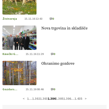
hrane, ampak tudi način njene pridelave
. VEČ
https://t.co/bKGeI4ZcNi @EUAgri #imcap #cap #blog
https://t.co/2sllAmcKwG
14.07.2026
Živinoreja
15.11.16 12:43
0
Nova trgovina in skladišče
[EKOloško = LOGIČNO
]
Kakovostna ekološka semena in
prilagojene sorte
so temelj uspešne ekološke pridelave.
VEČ
https://t.co/OQSsax7l8V @EUAgri #IMCAP #CAP
https://t.co/PAL0zlhVia
13.07.2026
Kmečki Glas
15.11.16 11:29
0
Ohranimo gozdove
[EKOloško = LOGIČNO
]
Na kmetiji Polone Ratajc je
pridelava aronije
v dobrem desetletju zrasla v uspešno
kmetijsko in podjetniško zgodbo.
VEČ
https://t.co/EulJoSBYMi @EUAgri #IMCAP #CAP
https://t.co/xp1oihBDaJ
Gozdarstvo
15.11.16 08:46
0
13.07.2026
<
1
…
1.302
1.303
1.304
1.305
1.306
…
1.435
>
[EKOloško = LOGIČNO
]
Ekološka vina so vse bolj iskana