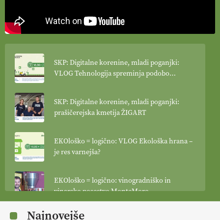
SKP: Digitalne korenine, mladi poganjki:
VLOG Tehnologija spreminja podobo
kmetijstva
SKP: Digitalne korenine, mladi poganjki:
prašičerejska kmetija ŽIGART
EKOloško = logično: VLOG Ekološka hrana –
je res varnejša?
EKOloško = logično: vinogradniško in
vinarsko posestvo MonteMoro
Najnovejše
EKOloško = logično: ekološka kmetija