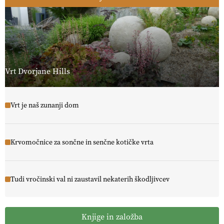
Vrt Dvorjane Hills
Vrt je naš zunanji dom
Krvomočnice za sončne in senčne kotičke vrta
Tudi vročinski val ni zaustavil nekaterih škodljivcev
Knjige in založba