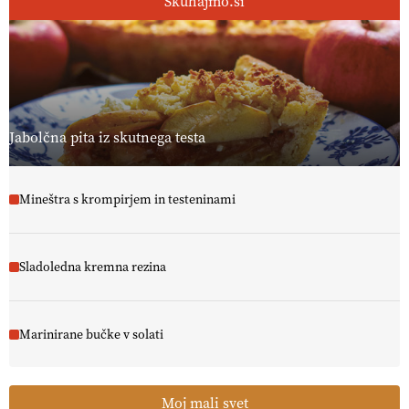
Skuhajmo.si
Jabolčna pita iz skutnega testa
Mineštra s krompirjem in testeninami
Sladoledna kremna rezina
Marinirane bučke v solati
Moj mali svet