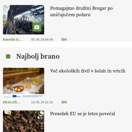
Pomagajmo družini Bregar po
KMETIJSKA LIGA PRVAKOV: POMLADITEV
uničujočem požaru
KMETIJSKE EKIPE
KMETIJSKA LIGA PRVAKOV: UKRAJINA vs.
EVROPA
Kmečki Glas
05.08.26 09:09
0
Najbolj brano
EKOloško = logično: ekološka kmetija
B'ZGAR
Več ekoloških živil v šolah in vrtcih
EKOloško = logično: VLOG Okus je
pomembnejši od izgleda
EKOLOŠKO LOGIČNO
14.05.26 15:02
0
EKOloško = logično: ekološka kmetija PR'
RAKARI
Presežek EU se je letos povečal