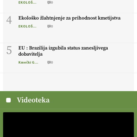
EKOLOŠKO LOGIČNO
0
4
Ekološko žlahtnjenje za prihodnost kmetijstva
EKOLOŠKO LOGIČNO
0
5
EU : Brazilija izgubila status zanesljivega
dobavitelja
Kmečki Glas
0
Videoteka