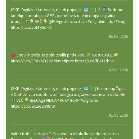
[SKP: Digitalne korenine, mladi poganjki
]
Sodobne
kmetije uporabljajo GPS, pametne stroje in druga digitalna
orodja.
VEČ
@EUAgri #imcap #cap #digitalno #skp #vlog
https://t.co/cbLTy5o4YJ
06.08.2026
Vrtovi in polja so polni zrelih pridelkov.
NAROČANJE
https://t.co/E7ekAEr2JN #kmetijstvo https://t.co/fPA11tblvn
02.08.2026
[SKP: Digitalne korenine, mladi poganjki
] Na kmetiji Žigart
v Orehovi vasi sodobna tehnologija olajša vsakodnevno delo.
VEČ
@EUAgri #IMCAP #CAP #SKP #digitalno
https://t.co/wEaow88sh8
01.08.2026
Valter Kobal in Mojca Tiršek vodita ekološko vinsko posestvo