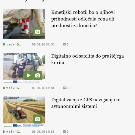
FREŠER
Kmetijski roboti: bo o njihovi
prihodnosti odločala cena ali
KMETIJSKA LIGA PRVAKOV: POMLADITEV
prednosti za kmetijo?
KMETIJSKE EKIPE
Kmečki Glas
06.08.26 07:00
0
KMETIJSKA LIGA PRVAKOV: UKRAJINA vs.
EVROPA
Digitalno od satelita do prašičjega
korita
EKOloško = logično: ekološka kmetija
B'ZGAR
Kmečki Glas
05.08.26 13:38
0
EKOloško = logično: ekološka kmetija PR'
Digitalizacija z GPS navigacijo in
RAKARI
avtonomnimi sistemi
EKOloško = logično: STROKOVNA OKROGLA
MIZA "Zakaj so ekološki proizvodi
Kmečki Glas
05.08.26 12:11
0
podcenjeni?"