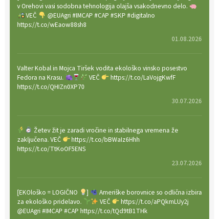
v Orehovi vasi sodobna tehnologija olajša vsakodnevno delo.
VEČ
@EUAgri #IMCAP #CAP #SKP #digitalno
https://t.co/wEaow88sh8
01.08.2026
Valter Kobal in Mojca Tiršek vodita ekološko vinsko posestvo
Fedora na Krasu.
VEČ
https://t.co/LaVojgKwfF
https://t.co/QHIZn0XP70
30.07.2026
Žetev žit je zaradi vročine in stabilnega vremena že
zaključena. VEČ
https://t.co/bBWaIz6Hhh
https://t.co/TtKoOF5ENS
23.07.2026
[EKOloško = LOGIČNO
]
Ameriške borovnice so odlična izbira
za ekološko pridelavo.
VEČ
https://t.co/aPQkmLUy2j
@EUAgri #IMCAP #CAP https://t.co/tQd9tB1THk