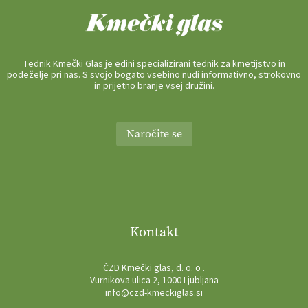
Tednik Kmečki Glas je edini specializirani tednik za kmetijstvo in
podeželje pri nas. S svojo bogato vsebino nudi informativno, strokovno
in prijetno branje vsej družini.
Naročite se
Kontakt
ČZD Kmečki glas, d. o. o .
Vurnikova ulica 2, 1000 Ljubljana
info@czd-kmeckiglas.si