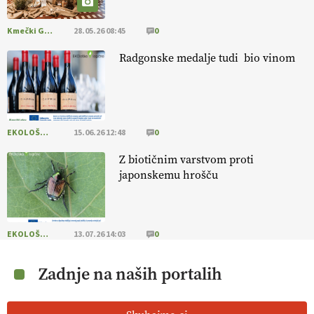
Kmečki Glas
28.05.26 08:45
0
Radgonske medalje tudi bio vinom
EKOLOŠKO LOGIČNO
15.06.26 12:48
0
Z biotičnim varstvom proti
japonskemu hrošču
EKOLOŠKO LOGIČNO
13.07.26 14:03
0
Zadnje na naših portalih