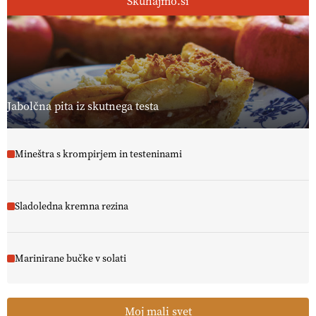
Skuhajmo.si
Jabolčna pita iz skutnega testa
Mineštra s krompirjem in testeninami
Sladoledna kremna rezina
Marinirane bučke v solati
Moj mali svet