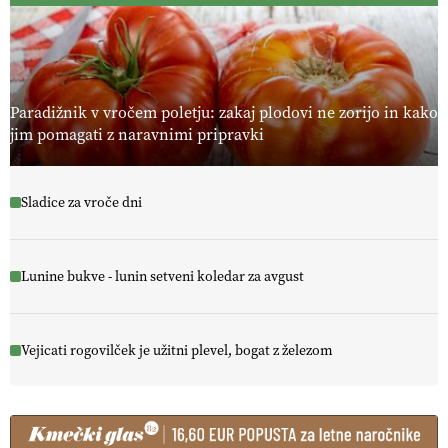
Paradižnik v vročem poletju: zakaj plodovi ne zorijo in kako
jim pomagati z naravnimi pripravki
Sladice za vroče dni
Lunine bukve - lunin setveni koledar za avgust
Vejicati rogovilček je užitni plevel, bogat z železom