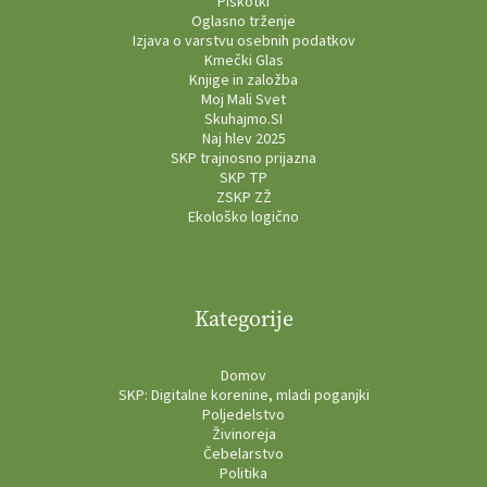
Piškotki
Oglasno trženje
Izjava o varstvu osebnih podatkov
Kmečki Glas
Knjige in založba
Moj Mali Svet
Skuhajmo.SI
Naj hlev 2025
SKP trajnosno prijazna
SKP TP
ZSKP ZŽ
Ekološko logično
Kategorije
Domov
SKP: Digitalne korenine, mladi poganjki
Poljedelstvo
Živinoreja
Čebelarstvo
Politika