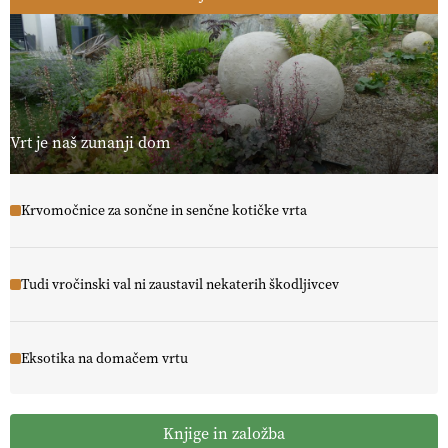
Vrt je naš zunanji dom
Krvomočnice za sončne in senčne kotičke vrta
Tudi vročinski val ni zaustavil nekaterih škodljivcev
Eksotika na domačem vrtu
Knjige in založba