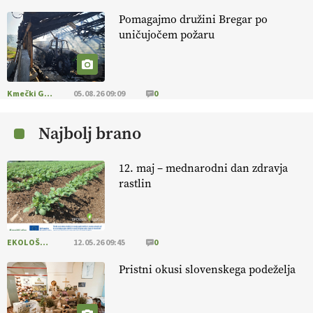
Pomagajmo družini Bregar po
EKOloško = logično: ekološkio čebelarstvo
uničujočem požaru
BOZOVIČAR
EKOloško = logično: kmetija SADONIK
Kmečki Glas
05.08.26 09:09
0
Najbolj brano
EKOloško = logično: kmetija Pr' POLONI in
JURIJU
12. maj – mednarodni dan zdravja
rastlin
EKOloško = logično: kmetija ZEL
EKOLOŠKO LOGIČNO
12.05.26 09:45
0
Savinjčani proti predlaganim zadrževalnikom
Pristni okusi slovenskega podeželja