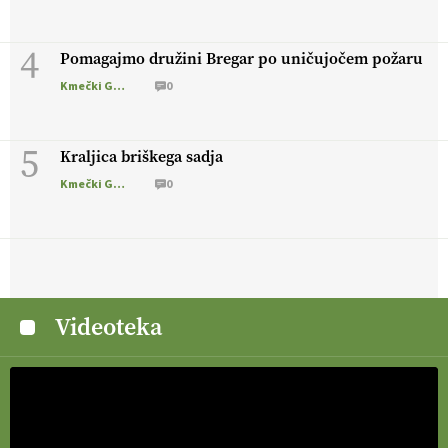
4
Pomagajmo družini Bregar po uničujočem požaru
Kmečki Glas
0
5
Kraljica briškega sadja
Kmečki Glas
0
Videoteka