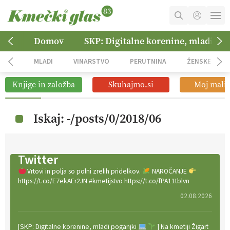
MOJ RAČUN
Domov
SKP: Digitalne korenine, mladi po
KOŠARICA
MLADI
VINARSTVO
PERUTNINA
ŽENSKE
NAROČITE SE
Knjige in založba
Skuhajmo.si
Moj mali 
OGLASNO TRŽENJE
Iskaj: -/posts/0/2018/06
Twitter
Vrtovi in polja so polni zrelih pridelkov.
NAROČANJE
https://t.co/E7ekAEr2JN #kmetijstvo https://t.co/fPA11tblvn
02.08.2026
[SKP: Digitalne korenine, mladi poganjki
] Na kmetiji Žigart