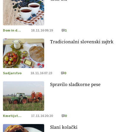
20.07.2026
[EKOloško = LOGIČNO
]
Posestvo MonteMoro – ekološka
pridelava z mislijo na naravo.
VEČ
https://t.co/Z7jXvK4gjr
@EUAgri #IMCAP #CAP https://t.co/Bf31lnQSIb
Dom in družina
18.11.16 09:19
1
15.07.2026
Tradicionalni slovenski zajtrk
[EKOloško = LOGIČNO
]
Poleti pridelek rešujejo zdrava tla
in vlaga.
VEČ
https://t.co/qmMX2yevum @EUAgri #IMCAP
#CAP https://t.co/dDwsipE645
Sadjarstvo
18.11.16 07:23
0
15.07.2026
Spravilo sladkorne pese
[EKOloško = LOGIČNO
]
Mulčer
– naravna pot do zdravih
tal
. VEČ
https://t.co/J7RkeaYpYu @EUAgri #IMCAP #CAP
https://t.co/RVG0FzcQN6
14.07.2026
Kmetijstvo Podravja in Pomurja
17.11.16 20:20
0
Slani kolački
[EKOloško = LOGIČNO
] Zdravje rastlin je ključno za