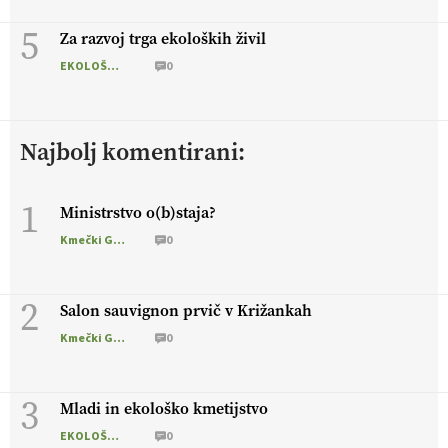
5
Za razvoj trga ekoloških živil
EKOLOŠKO LOGIČNO
0
Najbolj komentirani:
1
Ministrstvo o(b)staja?
Kmečki Glas
0
2
Salon sauvignon prvič v Križankah
Kmečki Glas
0
3
Mladi in ekološko kmetijstvo
EKOLOŠKO LOGIČNO
0