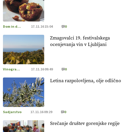
prehransko varnost,
okolje in kakovost življenja. VEČ
https://t.co/K0USFPJ5fJ @EUAgri #IMCAP #CAP
https://t.co/vcHhoOixHy
14.07.2026
Dom in družina
17.11.16 15:04
0
Zmagovalci 19. festivalskega
[EKOloško = LOGIČNO
]
Danes ni pomembna le količina
ocenjevanja vin v Ljubljani
hrane, ampak tudi način njene pridelave
. VEČ
https://t.co/bKGeI4ZcNi @EUAgri #imcap #cap #blog
https://t.co/2sllAmcKwG
14.07.2026
Vinogradništvo
17.11.16 09:49
0
Letina razpolovljena, olje odlično
[EKOloško = LOGIČNO
]
Kakovostna ekološka semena in
prilagojene sorte
so temelj uspešne ekološke pridelave.
VEČ
https://t.co/OQSsax7l8V @EUAgri #IMCAP #CAP
https://t.co/PAL0zlhVia
13.07.2026
Sadjarstvo
17.11.16 09:29
0
Srečanje društev gorenjske regije
[EKOloško = LOGIČNO
]
Na kmetiji Polone Ratajc je