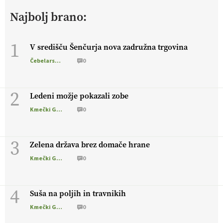
živali
, okolje
in kakovostna jajca
. VEČ
Najbolj brano:
https://t.co/PX49GVsP1M @EUAgri #IMCAP #CAP
https://t.co/a1xatzEeid
13.07.2026
1
V središču Šenčurja nova zadružna trgovina
Čebelarstvo
0
[EKOloško = LOGIČNO
]
Za bolj zdrava tla, večjo odpornost
tal na sušo in manj škodljivcev.
VEČ
https://t.co/PgMzHo6tt3
@EUAgri #IMCAP #CAP https://t.co/azYaR71AkI
2
Ledeni možje pokazali zobe
10.07.2026
Kmečki Glas
0
[EKOloško = LOGIČNO ] Ekološka hrana: Resnica ali le dobra
3
reklama?
PRISLUHNITE
@EUAgri #imcap #cap #eco #skp
Zelena država brez domače hrane
#vlog https://t.co/yev5PreiJu
Kmečki Glas
0
09.07.2026
4
Suša na poljih in travnikih
Kmečki Glas
0