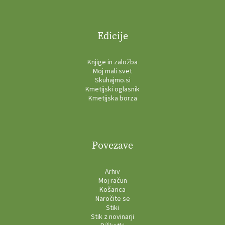
Edicije
Knjige in založba
Moj mali svet
Skuhajmo.si
Kmetijski oglasnik
Kmetijska borza
Povezave
Arhiv
Moj račun
Košarica
Naročite se
Stiki
Stik z novinarji