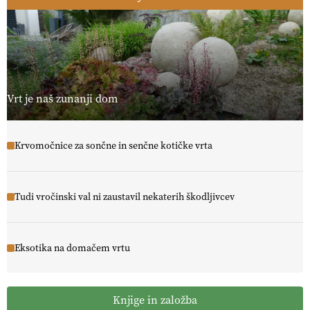
Vrt je naš zunanji dom
Krvomočnice za sončne in senčne kotičke vrta
Tudi vročinski val ni zaustavil nekaterih škodljivcev
Eksotika na domačem vrtu
Knjige in založba