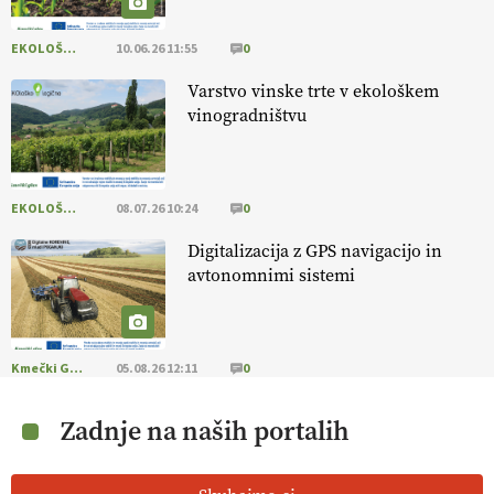
EKOLOŠKO LOGIČNO
10.06.26 11:55
0
Varstvo vinske trte v ekološkem
vinogradništvu
EKOLOŠKO LOGIČNO
08.07.26 10:24
0
Digitalizacija z GPS navigacijo in
avtonomnimi sistemi
Kmečki Glas
05.08.26 12:11
0
Zadnje na naših portalih