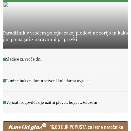
Paradižnik v vročem poletju: zakaj plodovi ne zorijo in kako
jim pomagati z naravnimi pripravki
Sladice za vroče dni
Lunine bukve - lunin setveni koledar za avgust
Vejicati rogovilček je užitni plevel, bogat z železom