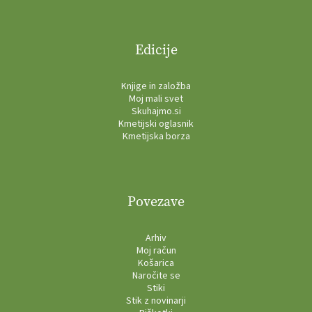
Edicije
Knjige in založba
Moj mali svet
Skuhajmo.si
Kmetijski oglasnik
Kmetijska borza
Povezave
Arhiv
Moj račun
Košarica
Naročite se
Stiki
Stik z novinarji