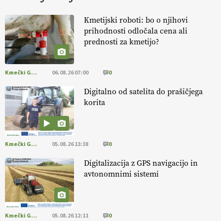
KURNIK
Kmetijski roboti: bo o njihovi
prihodnosti odločala cena ali
EKOloško = logično: ekološka kmetija
prednosti za kmetijo?
HOMAR
Kmečki Glas
06.08.26 07:00
0
EKOloško = logično: VLOG Ekološko
kmetijstvo brez škropljenja?
Digitalno od satelita do prašičjega
korita
EKOloško = logično: ekološka kmetija
ALTENBAHER
Kmečki Glas
05.08.26 13:38
0
EKOloško = logično: ekološko oljarstvo
Digitalizacija z GPS navigacijo in
MORGAN
avtonomnimi sistemi
EKOloško = logično: ekološka kmetija
FREŠER
Kmečki Glas
05.08.26 12:11
0