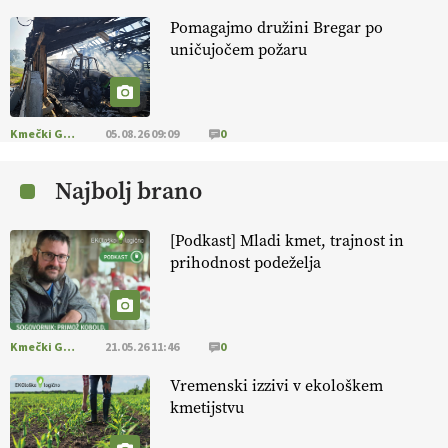
Pomagajmo družini Bregar po
KMETIJSKA LIGA PRVAKOV: POMLADITEV
uničujočem požaru
KMETIJSKE EKIPE
KMETIJSKA LIGA PRVAKOV: UKRAJINA vs.
EVROPA
Kmečki Glas
05.08.26 09:09
0
Najbolj brano
EKOloško = logično: ekološka kmetija
B'ZGAR
[Podkast] Mladi kmet, trajnost in
prihodnost podeželja
EKOloško = logično: VLOG Okus je
pomembnejši od izgleda
Kmečki Glas
21.05.26 11:46
0
EKOloško = logično: ekološka kmetija PR'
RAKARI
Vremenski izzivi v ekološkem
kmetijstvu