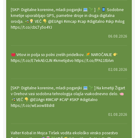
[SKP: Digitalne korenine, mladi poganjki
]
Sodobne
kmetije uporabljajo GPS, pametne stroje in druga digitalna
orodja.
VEČ
@EUAgri #imcap #cap #digitalno #skp #vlog
https://t.co/cbLTy5o4YJ
06.08.2026
Vrtovi in polja so polni zrelih pridelkov.
NAROČANJE
https://t.co/E7ekAEr2JN #kmetijstvo https://t.co/fPA11tblvn
02.08.2026
[SKP: Digitalne korenine, mladi poganjki
] Na kmetiji Žigart
v Orehovi vasi sodobna tehnologija olajša vsakodnevno delo.
VEČ
@EUAgri #IMCAP #CAP #SKP #digitalno
https://t.co/wEaow88sh8
01.08.2026
Valter Kobal in Mojca Tiršek vodita ekološko vinsko posestvo