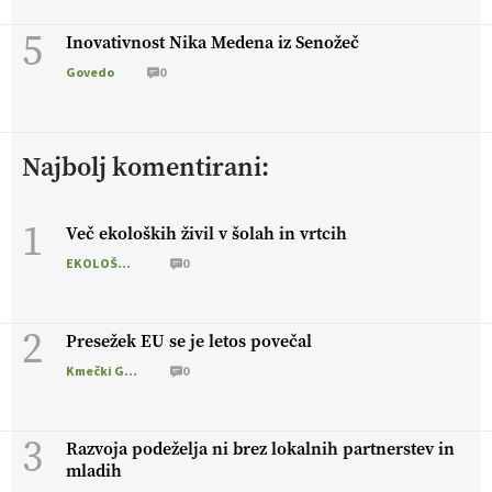
5
Inovativnost Nika Medena iz Senožeč
Govedo
0
Najbolj komentirani:
1
Več ekoloških živil v šolah in vrtcih
EKOLOŠKO LOGIČNO
0
2
Presežek EU se je letos povečal
Kmečki Glas
0
3
Razvoja podeželja ni brez lokalnih partnerstev in
mladih