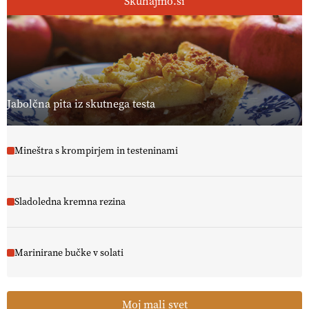
Skuhajmo.si
Jabolčna pita iz skutnega testa
Mineštra s krompirjem in testeninami
Sladoledna kremna rezina
Marinirane bučke v solati
Moj mali svet