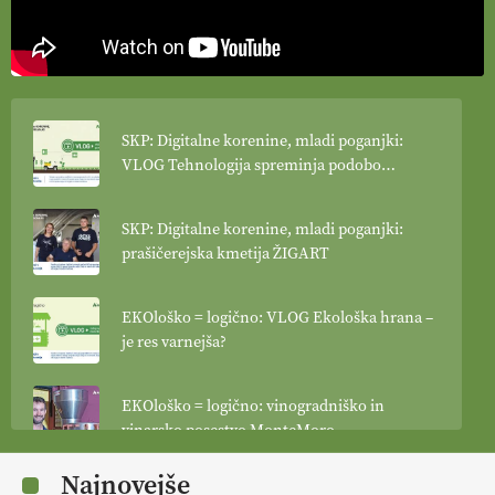
SKP: Digitalne korenine, mladi poganjki:
VLOG Tehnologija spreminja podobo
kmetijstva
SKP: Digitalne korenine, mladi poganjki:
prašičerejska kmetija ŽIGART
EKOloško = logično: VLOG Ekološka hrana –
je res varnejša?
EKOloško = logično: vinogradniško in
vinarsko posestvo MonteMoro
Najnovejše
EKOloško = logično: ekološka kmetija