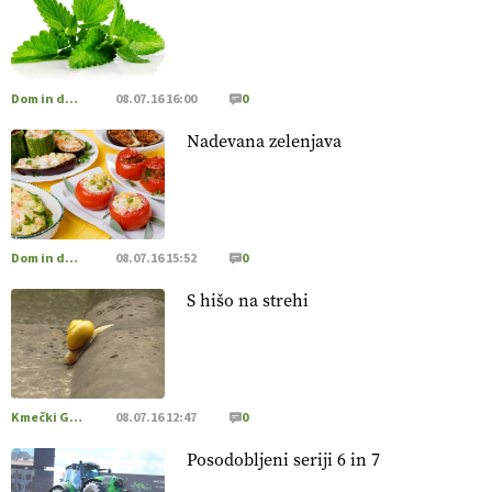
[EKOloško = LOGIČNO
]
Poleti pridelek rešujejo zdrava tla
in vlaga.
VEČ
https://t.co/qmMX2yevum @EUAgri #IMCAP
#CAP https://t.co/dDwsipE645
Dom in družina
08.07.16 16:00
0
15.07.2026
Nadevana zelenjava
[EKOloško = LOGIČNO
]
Mulčer
– naravna pot do zdravih
tal
. VEČ
https://t.co/J7RkeaYpYu @EUAgri #IMCAP #CAP
https://t.co/RVG0FzcQN6
14.07.2026
Dom in družina
08.07.16 15:52
0
S hišo na strehi
[EKOloško = LOGIČNO
] Zdravje rastlin je ključno za
prehransko varnost,
okolje in kakovost življenja. VEČ
https://t.co/K0USFPJ5fJ @EUAgri #IMCAP #CAP
https://t.co/vcHhoOixHy
14.07.2026
Kmečki Glas
08.07.16 12:47
0
Posodobljeni seriji 6 in 7
[EKOloško = LOGIČNO
]
Danes ni pomembna le količina