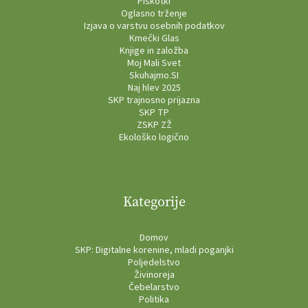
Piškotki
Oglasno trženje
Izjava o varstvu osebnih podatkov
Kmečki Glas
Knjige in založba
Moj Mali Svet
Skuhajmo.SI
Naj hlev 2025
SKP trajnosno prijazna
SKP TP
ZSKP ZŽ
Ekološko logično
Kategorije
Domov
SKP: Digitalne korenine, mladi poganjki
Poljedelstvo
Živinoreja
Čebelarstvo
Politika