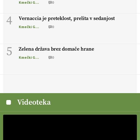
Kmečki Glas
0
4
Vernaccia je preteklost, prelita v sedanjost
Kmečki Glas
0
5
Zelena država brez domače hrane
Kmečki Glas
0
Videoteka