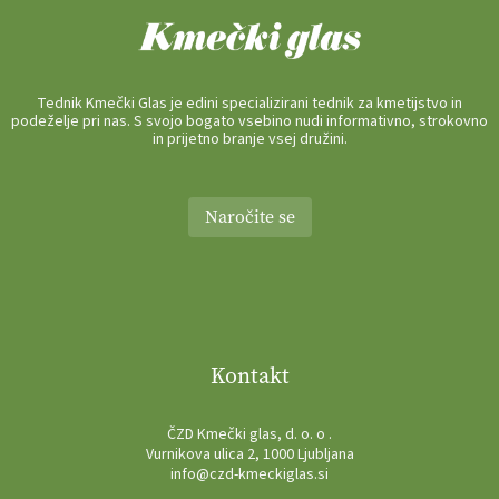
Tednik Kmečki Glas je edini specializirani tednik za kmetijstvo in
podeželje pri nas. S svojo bogato vsebino nudi informativno, strokovno
in prijetno branje vsej družini.
Naročite se
Kontakt
ČZD Kmečki glas, d. o. o .
Vurnikova ulica 2, 1000 Ljubljana
info@czd-kmeckiglas.si