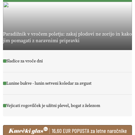
Paradižnik v vročem poletju: zakaj plodovi ne zorijo in kako
jim pomagati z naravnimi pripravki
Sladice za vroče dni
Lunine bukve - lunin setveni koledar za avgust
Vejicati rogovilček je užitni plevel, bogat z železom