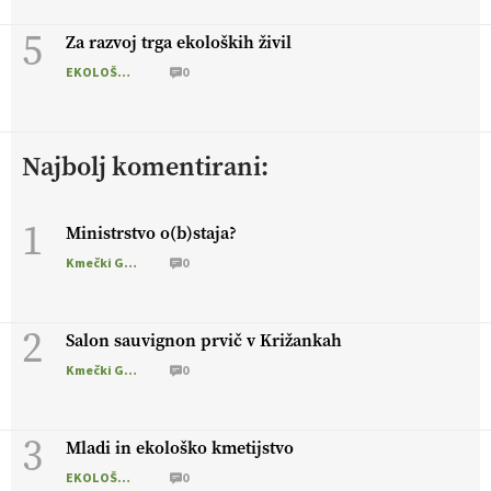
5
Za razvoj trga ekoloških živil
EKOLOŠKO LOGIČNO
0
Najbolj komentirani:
1
Ministrstvo o(b)staja?
Kmečki Glas
0
2
Salon sauvignon prvič v Križankah
Kmečki Glas
0
3
Mladi in ekološko kmetijstvo
EKOLOŠKO LOGIČNO
0