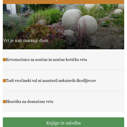
Vrt je naš zunanji dom
Krvomočnice za sončne in senčne kotičke vrta
Tudi vročinski val ni zaustavil nekaterih škodljivcev
Eksotika na domačem vrtu
Knjige in založba