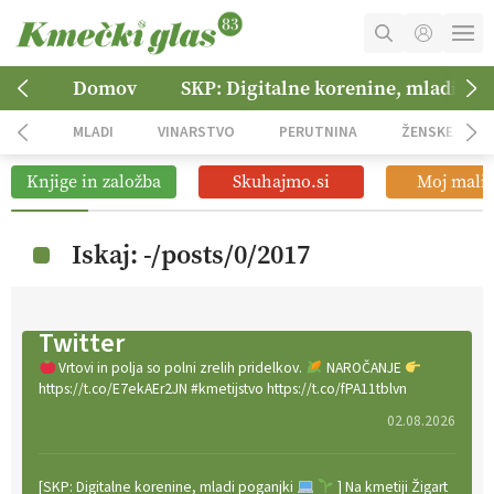
MOJ RAČUN
Domov
SKP: Digitalne korenine, mladi po
KOŠARICA
MLADI
VINARSTVO
PERUTNINA
ŽENSKE
NAROČITE SE
Knjige in založba
Skuhajmo.si
Moj mali 
OGLASNO TRŽENJE
Iskaj: -/posts/0/2017
Twitter
Vrtovi in polja so polni zrelih pridelkov.
NAROČANJE
https://t.co/E7ekAEr2JN #kmetijstvo https://t.co/fPA11tblvn
02.08.2026
[SKP: Digitalne korenine, mladi poganjki
] Na kmetiji Žigart