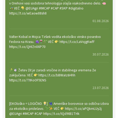
v Orehovi vasi sodobna tehnologija olajša vsakodnevno delo.
VEČ
@EUAgri #IMCAP #CAP #SKP #digitalno
https://t.co/wEaow88sh8
01.08.2026
Valter Kobal in Mojca Tiršek vodita ekološko vinsko posestvo
Fedora na Krasu.
VEČ
https://t.co/LaVojgKwfF
https://t.co/QHIZn0XP70
30.07.2026
Žetev žit je zaradi vročine in stabilnega vremena že
zaključena. VEČ
https://t.co/bBWaIz6Hhh
https://t.co/TtKoOF5ENS
23.07.2026
[EKOloško = LOGIČNO
]
Ameriške borovnice so odlična izbira
za ekološko pridelavo.
VEČ
https://t.co/aPQkmLUy2j
@EUAgri #IMCAP #CAP https://t.co/tQd9tB1THk