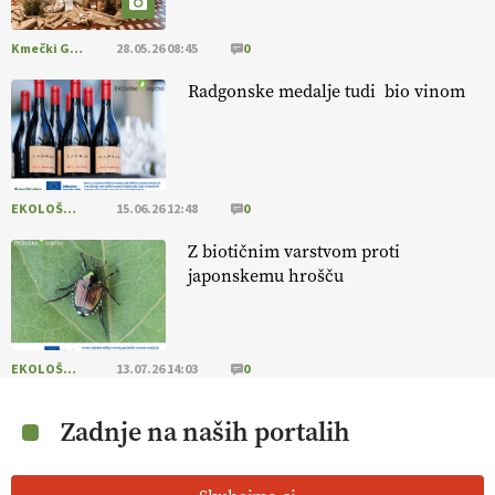
Kmečki Glas
28.05.26 08:45
0
Radgonske medalje tudi bio vinom
EKOLOŠKO LOGIČNO
15.06.26 12:48
0
Z biotičnim varstvom proti
japonskemu hrošču
EKOLOŠKO LOGIČNO
13.07.26 14:03
0
Zadnje na naših portalih