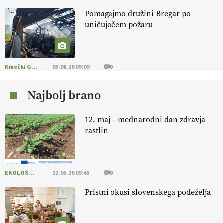
Pomagajmo družini Bregar po
EKOloško = logično: ekološkio čebelarstvo
uničujočem požaru
BOZOVIČAR
EKOloško = logično: kmetija SADONIK
Kmečki Glas
05.08.26 09:09
0
Najbolj brano
EKOloško = logično: kmetija Pr' POLONI in
JURIJU
12. maj – mednarodni dan zdravja
rastlin
EKOloško = logično: kmetija ZEL
EKOLOŠKO LOGIČNO
12.05.26 09:45
0
Savinjčani proti predlaganim zadrževalnikom
Pristni okusi slovenskega podeželja