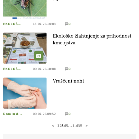
pridelava aronije
v dobrem desetletju zrasla v uspešno
kmetijsko in podjetniško zgodbo.
VEČ
https://t.co/EulJoSBYMi @EUAgri #IMCAP #CAP
https://t.co/xp1oihBDaJ
EKOLOŠKO LOGIČNO
13.07.26 14:03
0
13.07.2026
Ekološko žlahtnjenje za prihodnost
kmetijstva
[EKOloško = LOGIČNO
]
Ekološka vina so vse bolj iskana
doma in v tujini
. Zato je ekološka pridelava odlična priložnost
za slovenske vinarje
. VEČ
https://t.co/XAe9EbeAbK
@EUAgri #IMCAP #CAP https://t.co/01qpoeLyNP
EKOLOŠKO LOGIČNO
09.07.26 10:08
0
13.07.2026
Vraščeni noht
[EKOloško = LOGIČNO
] Mladi
so ključni za prihodnost
kmetijstva in uspešno prenovo kmetij
. VEČ
https://t.co/RRn8unbwXp @EUAgri #IMCAP #CAP
https://t.co/mnLHFv2VuP
Dom in družina
09.07.26 09:52
0
13.07.2026
<
1
2
3
4
5
…
1.435
>
[EKOloško = LOGIČNO
]
Ekološka reja kokoši skrbi za