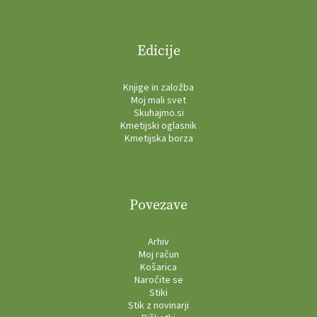
Edicije
Knjige in založba
Moj mali svet
Skuhajmo.si
Kmetijski oglasnik
Kmetijska borza
Povezave
Arhiv
Moj račun
Košarica
Naročite se
Stiki
Stik z novinarji