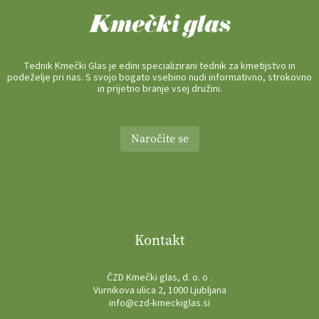
Tednik Kmečki Glas je edini specializirani tednik za kmetijstvo in
podeželje pri nas. S svojo bogato vsebino nudi informativno, strokovno
in prijetno branje vsej družini.
Naročite se
Kontakt
ČZD Kmečki glas, d. o. o .
Vurnikova ulica 2, 1000 Ljubljana
info@czd-kmeckiglas.si