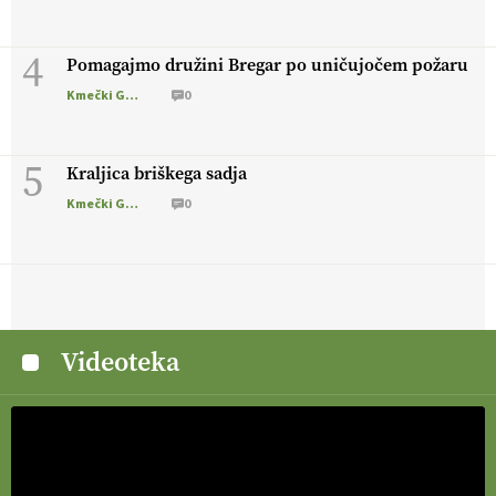
4
Pomagajmo družini Bregar po uničujočem požaru
Kmečki Glas
0
5
Kraljica briškega sadja
Kmečki Glas
0
Videoteka