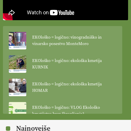
EKOloško = logično: vinogradniško in
vinarsko posestvo MonteMoro
EKOloško = logično: ekološka kmetija
KURNIK
EKOloško = logično: ekološka kmetija
HOMAR
EKOloško = logično: VLOG Ekološko
kmetijstvo brez škropljenja?
Najnovejše
EKOloško = logično: ekološka kmetija