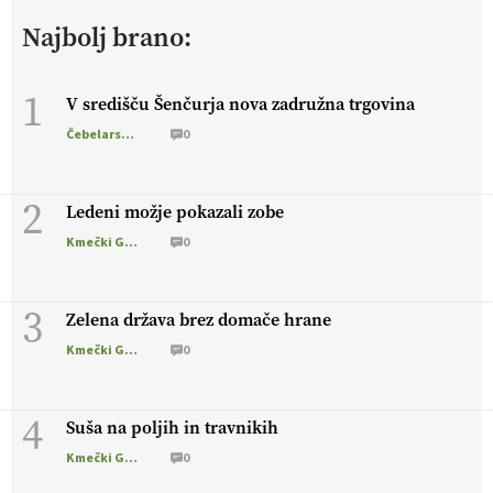
živali
, okolje
in kakovostna jajca
. VEČ
Najbolj brano:
https://t.co/PX49GVsP1M @EUAgri #IMCAP #CAP
https://t.co/a1xatzEeid
13.07.2026
1
V središču Šenčurja nova zadružna trgovina
Čebelarstvo
0
[EKOloško = LOGIČNO
]
Za bolj zdrava tla, večjo odpornost
tal na sušo in manj škodljivcev.
VEČ
https://t.co/PgMzHo6tt3
@EUAgri #IMCAP #CAP https://t.co/azYaR71AkI
2
Ledeni možje pokazali zobe
10.07.2026
Kmečki Glas
0
[EKOloško = LOGIČNO ] Ekološka hrana: Resnica ali le dobra
3
reklama?
PRISLUHNITE
@EUAgri #imcap #cap #eco #skp
Zelena država brez domače hrane
#vlog https://t.co/yev5PreiJu
Kmečki Glas
0
09.07.2026
4
Suša na poljih in travnikih
Kmečki Glas
0