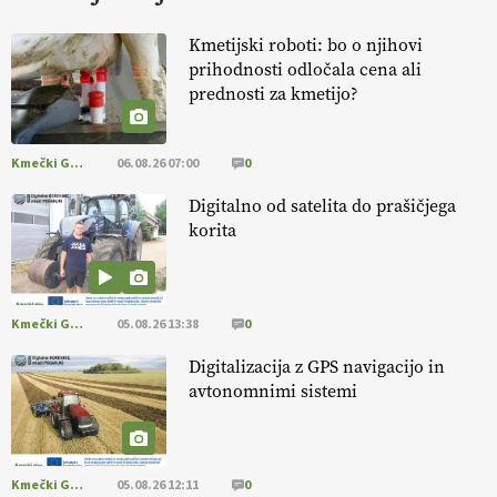
FREŠER
Kmetijski roboti: bo o njihovi
prihodnosti odločala cena ali
KMETIJSKA LIGA PRVAKOV: POMLADITEV
prednosti za kmetijo?
KMETIJSKE EKIPE
Kmečki Glas
06.08.26 07:00
0
KMETIJSKA LIGA PRVAKOV: UKRAJINA vs.
EVROPA
Digitalno od satelita do prašičjega
korita
EKOloško = logično: ekološka kmetija
B'ZGAR
Kmečki Glas
05.08.26 13:38
0
EKOloško = logično: ekološka kmetija PR'
Digitalizacija z GPS navigacijo in
RAKARI
avtonomnimi sistemi
EKOloško = logično: STROKOVNA OKROGLA
MIZA "Zakaj so ekološki proizvodi
Kmečki Glas
05.08.26 12:11
0
podcenjeni?"