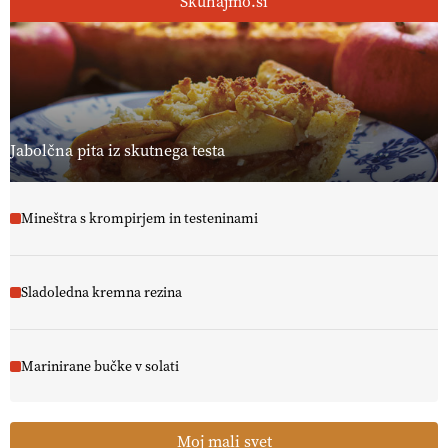
Skuhajmo.si
Jabolčna pita iz skutnega testa
Mineštra s krompirjem in testeninami
Sladoledna kremna rezina
Marinirane bučke v solati
Moj mali svet