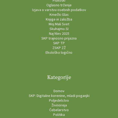
Piškotki
Oglasno trženje
Izjava o varstvu osebnih podatkov
Kmečki Glas
Knjige in založba
Moj Mali Svet
Skuhajmo.SI
Naj hlev 2025
SKP trajnosno prijazna
SKP TP
ZSKP ZŽ
Ekološko logično
Kategorije
Domov
SKP: Digitalne korenine, mladi poganjki
Poljedelstvo
Živinoreja
Čebelarstvo
Politika