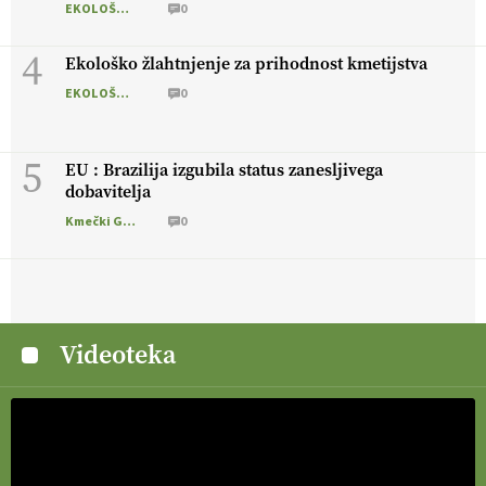
EKOLOŠKO LOGIČNO
0
4
Ekološko žlahtnjenje za prihodnost kmetijstva
EKOLOŠKO LOGIČNO
0
5
EU : Brazilija izgubila status zanesljivega
dobavitelja
Kmečki Glas
0
Videoteka