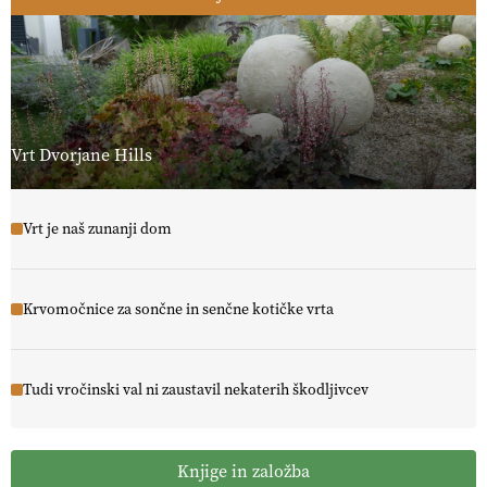
Vrt Dvorjane Hills
Vrt je naš zunanji dom
Krvomočnice za sončne in senčne kotičke vrta
Tudi vročinski val ni zaustavil nekaterih škodljivcev
Knjige in založba