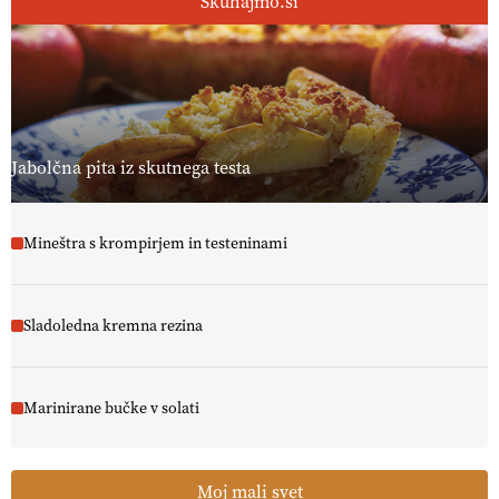
Skuhajmo.si
Jabolčna pita iz skutnega testa
Mineštra s krompirjem in testeninami
Sladoledna kremna rezina
Marinirane bučke v solati
Moj mali svet