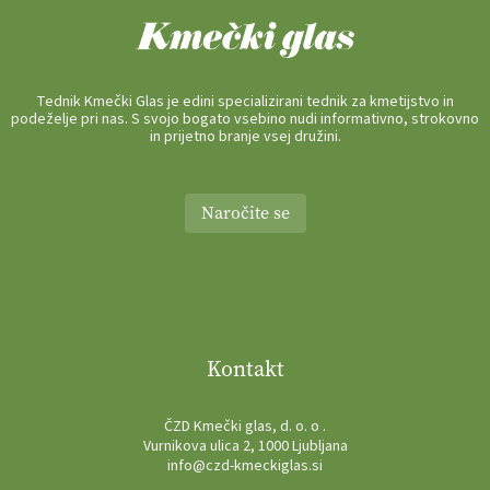
Tednik Kmečki Glas je edini specializirani tednik za kmetijstvo in
podeželje pri nas. S svojo bogato vsebino nudi informativno, strokovno
in prijetno branje vsej družini.
Naročite se
Kontakt
ČZD Kmečki glas, d. o. o .
Vurnikova ulica 2, 1000 Ljubljana
info@czd-kmeckiglas.si