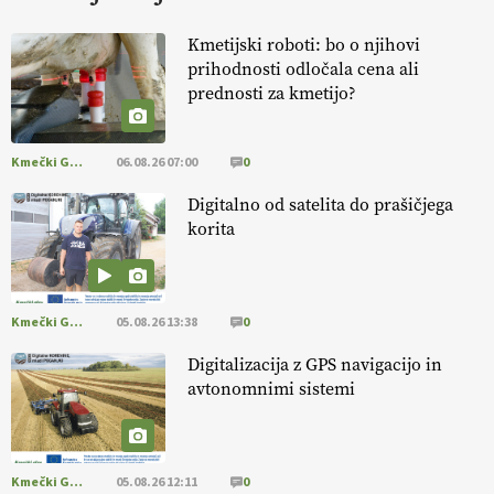
KURNIK
Kmetijski roboti: bo o njihovi
prihodnosti odločala cena ali
EKOloško = logično: ekološka kmetija
prednosti za kmetijo?
HOMAR
Kmečki Glas
06.08.26 07:00
0
EKOloško = logično: VLOG Ekološko
kmetijstvo brez škropljenja?
Digitalno od satelita do prašičjega
korita
EKOloško = logično: ekološka kmetija
ALTENBAHER
Kmečki Glas
05.08.26 13:38
0
EKOloško = logično: ekološko oljarstvo
Digitalizacija z GPS navigacijo in
MORGAN
avtonomnimi sistemi
EKOloško = logično: ekološka kmetija
FREŠER
Kmečki Glas
05.08.26 12:11
0