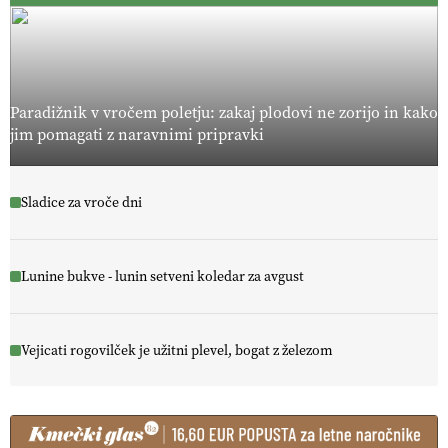
Paradižnik v vročem poletju: zakaj plodovi ne zorijo in kako
jim pomagati z naravnimi pripravki
Sladice za vroče dni
Lunine bukve - lunin setveni koledar za avgust
Vejicati rogovilček je užitni plevel, bogat z železom