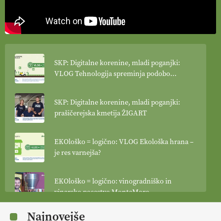
SKP: Digitalne korenine, mladi poganjki:
VLOG Tehnologija spreminja podobo
kmetijstva
SKP: Digitalne korenine, mladi poganjki:
prašičerejska kmetija ŽIGART
EKOloško = logično: VLOG Ekološka hrana –
je res varnejša?
EKOloško = logično: vinogradniško in
vinarsko posestvo MonteMoro
Najnovejše
EKOloško = logično: ekološka kmetija