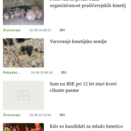
22.07.2026
organiziranost prašičerejskih kmetij
[EKOloško = LOGIČNO
]
Za uspešno ohranjanje travišč sta
ključna kmetijstvo
in predvsem reja travojedih živali
. VEČ
https://t.co/YvDmY3UNng @EUAgri #IMCAP #CAP
Živinoreja
18.09.15 08:32
0
https://t.co/Wz0y1nUcWl
Varovanje kmetijske zemlje
21.07.2026
[EKOloško = LOGIČNO
]
Pet-nat je vse bolj priljubljeno
naravno peneče vino, tudi v Sloveniji.
VEČ
https://t.co/9fpqD3fCrE @EUAgri #IMCAP #CAP
Poljedelstvo
18.09.15 08:16
0
https://t.co/iQ8HkdQnsD
Sum na BSE pri 12 let stari kravi
20.07.2026
cikaste pasme
[EKOloško = LOGIČNO
]
Posestvo MonteMoro – ekološka
pridelava z mislijo na naravo.
VEČ
https://t.co/Z7jXvK4gjr
@EUAgri #IMCAP #CAP https://t.co/Bf31lnQSIb
Živinoreja
16.09.15 12:56
0
15.07.2026
Kdo so kandidati za mlado kmetico