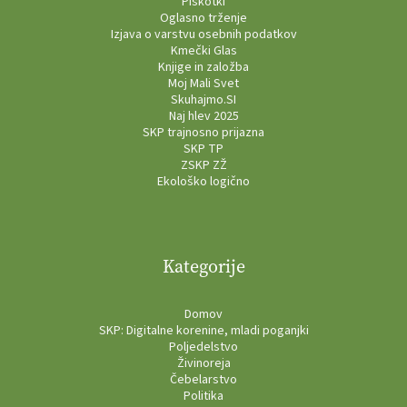
Piškotki
Oglasno trženje
Izjava o varstvu osebnih podatkov
Kmečki Glas
Knjige in založba
Moj Mali Svet
Skuhajmo.SI
Naj hlev 2025
SKP trajnosno prijazna
SKP TP
ZSKP ZŽ
Ekološko logično
Kategorije
Domov
SKP: Digitalne korenine, mladi poganjki
Poljedelstvo
Živinoreja
Čebelarstvo
Politika