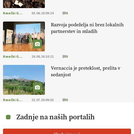
Kmečki Glas
03.06.26 09:24
0
Razvoja podeželja ni brez lokalnih
partnerstev in mladih
Kmečki Glas
26.06.26 10:21
0
Vernaccia je preteklost, prelita v
sedanjost
Kmečki Glas
22.07.26 09:02
0
Zadnje na naših portalih