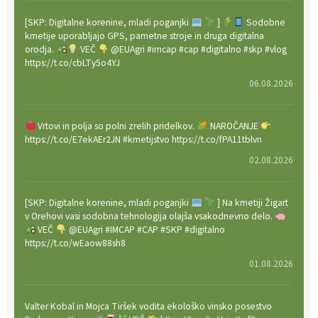
[SKP: Digitalne korenine, mladi poganjki
]
Sodobne
kmetije uporabljajo GPS, pametne stroje in druga digitalna
orodja.
VEČ
@EUAgri #imcap #cap #digitalno #skp #vlog
https://t.co/cbLTy5o4YJ
06.08.2026
Vrtovi in polja so polni zrelih pridelkov.
NAROČANJE
https://t.co/E7ekAEr2JN #kmetijstvo https://t.co/fPA11tblvn
02.08.2026
[SKP: Digitalne korenine, mladi poganjki
] Na kmetiji Žigart
v Orehovi vasi sodobna tehnologija olajša vsakodnevno delo.
VEČ
@EUAgri #IMCAP #CAP #SKP #digitalno
https://t.co/wEaow88sh8
01.08.2026
Valter Kobal in Mojca Tiršek vodita ekološko vinsko posestvo