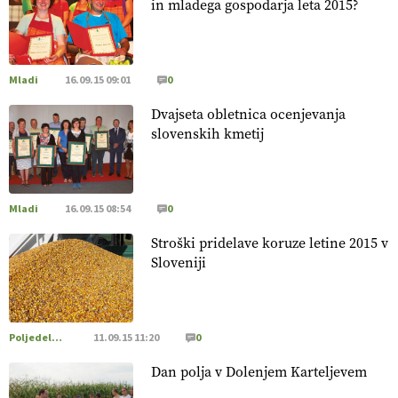
in mladega gospodarja leta 2015?
[EKOloško = LOGIČNO
]
Poleti pridelek rešujejo zdrava tla
in vlaga.
VEČ
https://t.co/qmMX2yevum @EUAgri #IMCAP
#CAP https://t.co/dDwsipE645
Mladi
16.09.15 09:01
0
15.07.2026
Dvajseta obletnica ocenjevanja
slovenskih kmetij
[EKOloško = LOGIČNO
]
Mulčer
– naravna pot do zdravih
tal
. VEČ
https://t.co/J7RkeaYpYu @EUAgri #IMCAP #CAP
https://t.co/RVG0FzcQN6
14.07.2026
Mladi
16.09.15 08:54
0
Stroški pridelave koruze letine 2015 v
[EKOloško = LOGIČNO
] Zdravje rastlin je ključno za
Sloveniji
prehransko varnost,
okolje in kakovost življenja. VEČ
https://t.co/K0USFPJ5fJ @EUAgri #IMCAP #CAP
https://t.co/vcHhoOixHy
14.07.2026
Poljedelstvo
11.09.15 11:20
0
Dan polja v Dolenjem Karteljevem
[EKOloško = LOGIČNO
]
Danes ni pomembna le količina