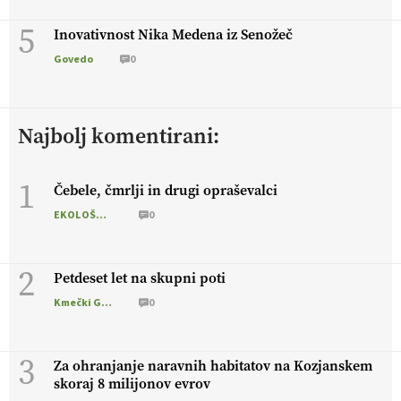
5
Inovativnost Nika Medena iz Senožeč
Govedo
0
Najbolj komentirani:
1
Čebele, čmrlji in drugi opraševalci
EKOLOŠKO LOGIČNO
0
2
Petdeset let na skupni poti
Kmečki Glas
0
3
Za ohranjanje naravnih habitatov na Kozjanskem
skoraj 8 milijonov evrov