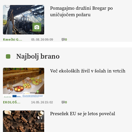
Pomagajmo družini Bregar po
KMETIJSKA LIGA PRVAKOV: POMLADITEV
uničujočem požaru
KMETIJSKE EKIPE
KMETIJSKA LIGA PRVAKOV: UKRAJINA vs.
EVROPA
Kmečki Glas
05.08.26 09:09
0
Najbolj brano
EKOloško = logično: ekološka kmetija
B'ZGAR
Več ekoloških živil v šolah in vrtcih
EKOloško = logično: VLOG Okus je
pomembnejši od izgleda
EKOLOŠKO LOGIČNO
14.05.26 15:02
0
EKOloško = logično: ekološka kmetija PR'
RAKARI
Presežek EU se je letos povečal