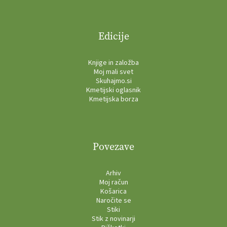
Edicije
Knjige in založba
Moj mali svet
Skuhajmo.si
Kmetijski oglasnik
Kmetijska borza
Povezave
Arhiv
Moj račun
Košarica
Naročite se
Stiki
Stik z novinarji