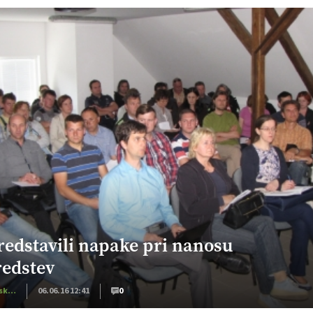
redstavili napake pri nanosu
redstev
Kmetijska mehanizacija
06.06.16 12:41
0