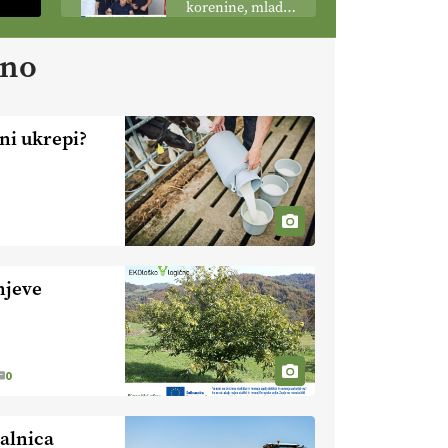
korenine, mladi
podobo
poganjki:
kmetijstva
prašičerejska
ano
EKOloško =
kmetija ŽIGART
logično: VLOG
Ekološka hrana –
je res varnejša?
ni ukrepi?
EKOloško =
logično:
vinogradniško in
vinarsko
EKOloško =
posestvo
logično: ekološka
MonteMoro
kmetija KURNIK
njeve
EKOloško =
logično: ekološka
kmetija HOMAR
0
EKOloško =
logično: VLOG
Ekološko
alnica