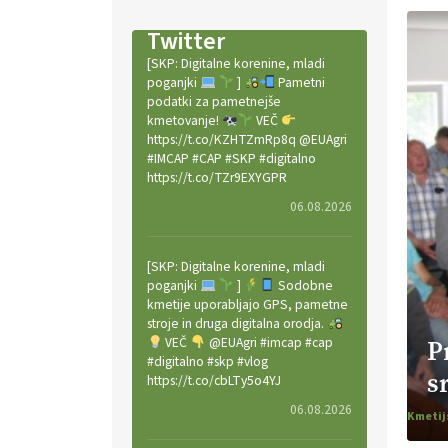
Twitter
[SKP: Digitalne korenine, mladi
poganjki
]
Pametni
podatki za pametnejše
kmetovanje!
VEČ
https://t.co/KZHTZmRp8q @EUAgri
#IMCAP #CAP #SKP #digitalno
https://t.co/TZr9EXYGPR
06.08.2026
[SKP: Digitalne korenine, mladi
poganjki
]
Sodobne
kmetije uporabljajo GPS, pametne
stroje in druga digitalna orodja.
VEČ
@EUAgri #imcap #cap
P
#digitalno #skp #vlog
s
https://t.co/cbLTy5o4YJ
06.08.2026