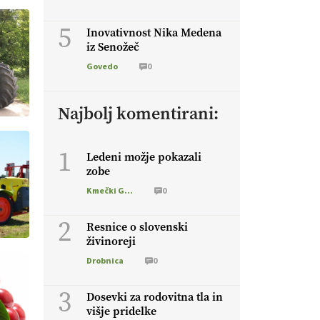
5
Inovativnost Nika Medena
iz Senožeč
Govedo
0
Najbolj komentirani:
1
Ledeni možje pokazali
zobe
Kmečki Glas
0
2
Resnice o slovenski
živinoreji
Drobnica
0
3
Dosevki za rodovitna tla in
višje pridelke