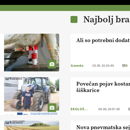
Najbolj br
Ali so potrebni dodat
Govedo
19.05.26 10:44
0
Povečan pojav kosta
šiškarice
EKOLOŠKO LOGIČNO
04.06.26 07:00
Nova pnevmatska sej