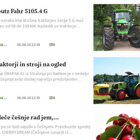
utz Fahr 5105.4 G
 oznako ima družina traktorjev serije 5 G moč
ev od 88 do 109 KM. Nasledili so traktorje
rm, vendar imajo kar veliko novosti v opremi
udi izgledu. Naj spomnimo, da je nova serija 5 pri
ju Deutz Fahr zamenjala traktorje pod oznako
Kmetijska mehanizacija
06.06.16 12:38
0
s (novo 5 D), serijo Agrotron pa je nasledila serija
aktorji in stroji na ogled
je GRAPAK A1 iz Strahinja pri Naklem je v nedeljo
016 pripravilo doslej največjo predstavitev
ske tehnike s praktičnimi prikazi delovanja strojev
u in na travniku. V lepem vremenu in dobro
irani prireditvi se je zbralo veliko število
Kmetijska mehanizacija
06.06.16 12:35
0
valcev. Poudarek je bil na praktičnem prikazu
 tehnike podjetja CLAAS in tehnike obdelovanja tal
ja […]
eče češnje rad jem,…
 pa so tudi napitki s češnjami. Preizkusite spodnj
. CHERRY DREAM (Češnjeve sanje)8 cl
nčnega soka8 cl češnjevega nektarja2 cl