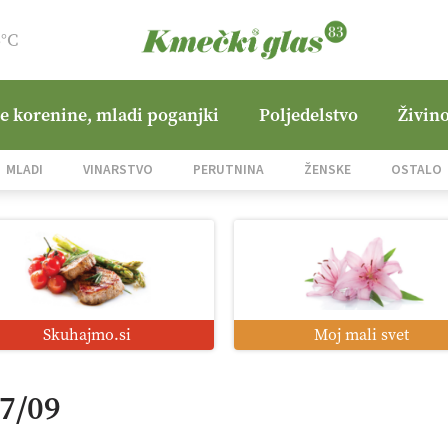
6°C
ne korenine, mladi poganjki
Poljedelstvo
Živino
MLADI
VINARSTVO
PERUTNINA
ŽENSKE
OSTALO
Skuhajmo.si
Moj mali svet
17/09