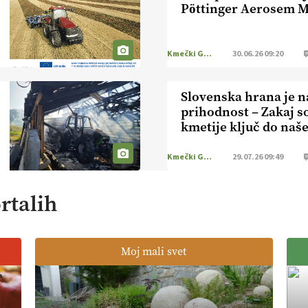
Pöttinger Aerosem 
Kmečki Glas
30.06.26 09:20
Slovenska hrana je n
prihodnost – Zakaj s
kmetije ključ do naše
Kmečki Glas
29.07.26 09:49
rtalih
Moj mali svet