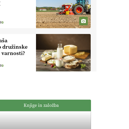
kmetijstvo brez
M
EKOloško =
škropljenja?
logično: ekološka
kmetija
0
ALTENBAHER
EKOloško =
logično:
aša
ekološko
o družinske
oljarstvo
EKOloško =
 varnosti?
MORGAN
logično: ekološka
kmetija FREŠER
0
KMETIJSKA
LIGA PRVAKOV:
POMLADITEV
KMETIJSKE
KMETIJSKA
EKIPE
LIGA PRVAKOV:
Knjige in založba
UKRAJINA vs.
EVROPA
EKOloško =
logično: ekološka