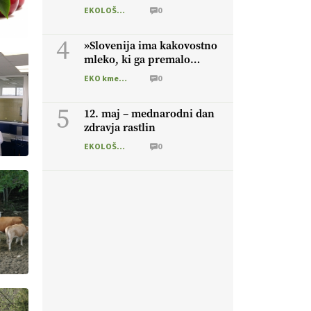
EKOLOŠKO LOGIČNO
0
4
»Slovenija ima kakovostno
mleko, ki ga premalo
cenimo«
EKO kmetijstvo
0
5
12. maj – mednarodni dan
zdravja rastlin
EKOLOŠKO LOGIČNO
0