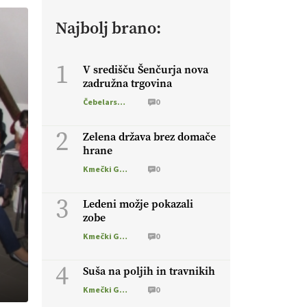
Najbolj brano:
1
V središču Šenčurja nova
zadružna trgovina
Čebelarstvo
0
2
Zelena država brez domače
hrane
Kmečki Glas
0
3
Ledeni možje pokazali
zobe
Kmečki Glas
0
4
Suša na poljih in travnikih
Kmečki Glas
0