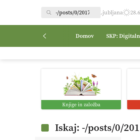
Ljubljana
28.
Domov
SKP: Digital
Knjige in založba
Iskaj: -/posts/0/20