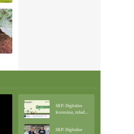
SKP: Digitalne
korenine, mladi
poganjki: VLOG
Tehnologija
SKP: Digitalne
spreminja