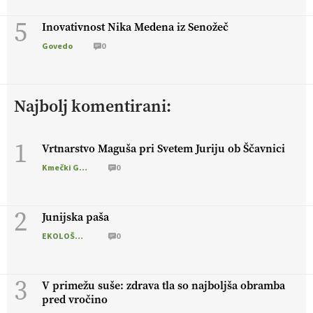
5
Inovativnost Nika Medena iz Senožeč
Govedo
0
Najbolj komentirani:
1
Vrtnarstvo Maguša pri Svetem Juriju ob Ščavnici
Kmečki Glas
0
2
Junijska paša
EKOLOŠKO LOGIČNO
0
3
V primežu suše: zdrava tla so najboljša obramba
pred vročino