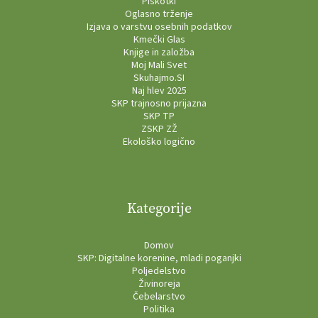
Piškotki
Oglasno trženje
Izjava o varstvu osebnih podatkov
Kmečki Glas
Knjige in založba
Moj Mali Svet
Skuhajmo.SI
Naj hlev 2025
SKP trajnosno prijazna
SKP TP
ZSKP ZŽ
Ekološko logično
Kategorije
Domov
SKP: Digitalne korenine, mladi poganjki
Poljedelstvo
Živinoreja
Čebelarstvo
Politika