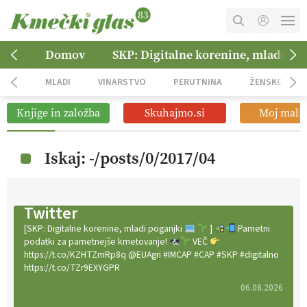
MOJ RAČUN
Domov
SKP: Digitalne korenine, mladi po
KOŠARICA
MLADI
VINARSTVO
PERUTNINA
ŽENSKE
NAROČITE SE
Knjige in založba
Skuhajmo.si
Moj mali 
OGLASNO TRŽENJE
Iskaj: -/posts/0/2017/04
Twitter
[SKP: Digitalne korenine, mladi poganjki
]
Pametni
podatki za pametnejše kmetovanje!
VEČ
https://t.co/KZHTZmRp8q @EUAgri #IMCAP #CAP #SKP #digitalno
https://t.co/TZr9EXYGPR
06.08.2026