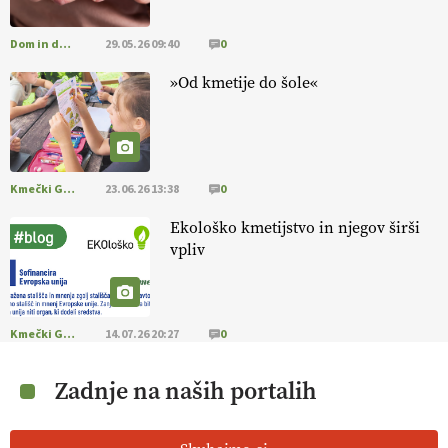
Dom in družina
29.05.26 09:40
0
»Od kmetije do šole«
Kmečki Glas
23.06.26 13:38
0
Ekološko kmetijstvo in njegov širši
vpliv
Kmečki Glas
14.07.26 20:27
0
Zadnje na naših portalih