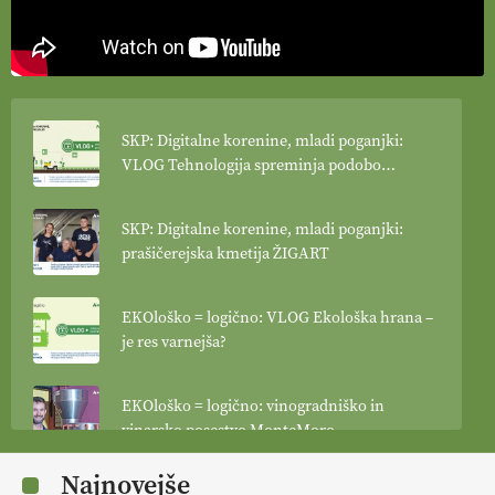
SKP: Digitalne korenine, mladi poganjki:
VLOG Tehnologija spreminja podobo
kmetijstva
SKP: Digitalne korenine, mladi poganjki:
prašičerejska kmetija ŽIGART
EKOloško = logično: VLOG Ekološka hrana –
je res varnejša?
EKOloško = logično: vinogradniško in
vinarsko posestvo MonteMoro
Najnovejše
EKOloško = logično: ekološka kmetija