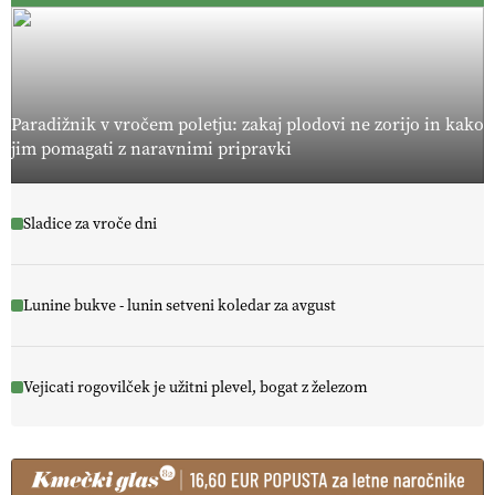
Paradižnik v vročem poletju: zakaj plodovi ne zorijo in kako
jim pomagati z naravnimi pripravki
Sladice za vroče dni
Lunine bukve - lunin setveni koledar za avgust
Vejicati rogovilček je užitni plevel, bogat z železom