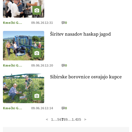
hrane, ampak tudi način njene pridelave
. VEČ
https://t.co/bKGeI4ZcNi @EUAgri #imcap #cap #blog
https://t.co/2sllAmcKwG
14.07.2026
Kmečki Glas
09.06.26 12:31
0
Širitev nasadov haskap jagod
[EKOloško = LOGIČNO
]
Kakovostna ekološka semena in
prilagojene sorte
so temelj uspešne ekološke pridelave.
VEČ
https://t.co/OQSsax7l8V @EUAgri #IMCAP #CAP
https://t.co/PAL0zlhVia
13.07.2026
Kmečki Glas
09.06.26 12:20
0
Sibirske borovnice osvajajo kupce
[EKOloško = LOGIČNO
]
Na kmetiji Polone Ratajc je
pridelava aronije
v dobrem desetletju zrasla v uspešno
kmetijsko in podjetniško zgodbo.
VEČ
https://t.co/EulJoSBYMi @EUAgri #IMCAP #CAP
https://t.co/xp1oihBDaJ
Kmečki Glas
09.06.26 12:14
0
13.07.2026
<
1
…
5
6
7
8
9
…
1.435
>
[EKOloško = LOGIČNO
]
Ekološka vina so vse bolj iskana