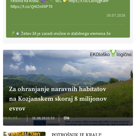
Fedora na Krasu.
VEČ
https://t.co/LaVojgKwfF
https://t.co/QHIZn0XP70
30.07.2026
Žetev žit je zaradi vročine in stabilnega vremena že
zaključena. VEČ
https://t.co/bBWaIz6Hhh
https://t.co/TtKoOF5ENS
23.07.2026
[EKOloško = LOGIČNO
]
Ameriške borovnice so odlična izbira
za ekološko pridelavo.
VEČ
https://t.co/aPQkmLUy2j
@EUAgri #IMCAP #CAP https://t.co/tQd9tB1THk
Za ohranjanje naravnih habitatov
22.07.2026
na Kozjanskem skoraj 8 milijonov
evrov
Traktor je nepogrešljiv, a tudi nevaren.
Varnost na kmetiji
naj bo vedno na prvem mestu.
VEČ
EKOLOŠKO LOGIČNO
15.06.26 11:52
0
https://t.co/RcsFHlxERk #traktor #varnost #kmetijstvo
https://t.co/L4Er80AtXS
POTROŠNIK JE KRALJ!