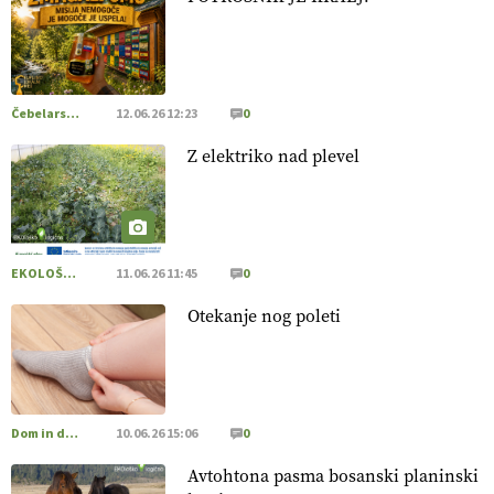
22.07.2026
[EKOloško = LOGIČNO
]
Za uspešno ohranjanje travišč sta
ključna kmetijstvo
in predvsem reja travojedih živali
. VEČ
https://t.co/YvDmY3UNng @EUAgri #IMCAP #CAP
Čebelarstvo
12.06.26 12:23
0
https://t.co/Wz0y1nUcWl
Z elektriko nad plevel
21.07.2026
[EKOloško = LOGIČNO
]
Pet-nat je vse bolj priljubljeno
naravno peneče vino, tudi v Sloveniji.
VEČ
https://t.co/9fpqD3fCrE @EUAgri #IMCAP #CAP
EKOLOŠKO LOGIČNO
11.06.26 11:45
0
https://t.co/iQ8HkdQnsD
Otekanje nog poleti
20.07.2026
[EKOloško = LOGIČNO
]
Posestvo MonteMoro – ekološka
pridelava z mislijo na naravo.
VEČ
https://t.co/Z7jXvK4gjr
@EUAgri #IMCAP #CAP https://t.co/Bf31lnQSIb
Dom in družina
10.06.26 15:06
0
15.07.2026
Avtohtona pasma bosanski planinski