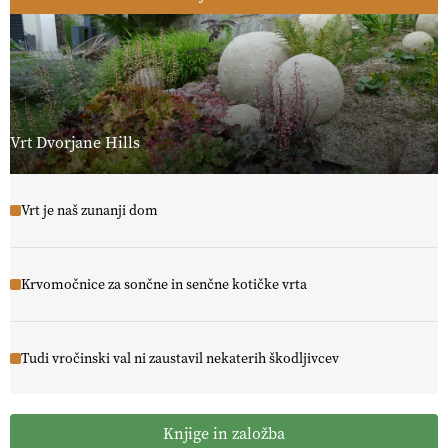
Vrt Dvorjane Hills
Vrt je naš zunanji dom
Krvomočnice za sončne in senčne kotičke vrta
Tudi vročinski val ni zaustavil nekaterih škodljivcev
Knjige in založba