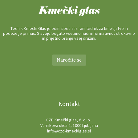
Tednik Kmečki Glas je edini specializirani tednik za kmetijstvo in
podeželje pri nas. S svojo bogato vsebino nudi informativno, strokovno
in prijetno branje vsej družini.
Naročite se
Kontakt
ČZD Kmečki glas, d. o. o .
Vurnikova ulica 2, 1000 Ljubljana
info@czd-kmeckiglas.si