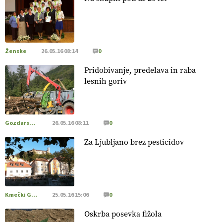
20.07.2026
[EKOloško = LOGIČNO
]
Posestvo MonteMoro – ekološka
pridelava z mislijo na naravo.
VEČ
https://t.co/Z7jXvK4gjr
@EUAgri #IMCAP #CAP https://t.co/Bf31lnQSIb
Ženske
26.05.16 08:14
0
15.07.2026
Pridobivanje, predelava in raba
lesnih goriv
[EKOloško = LOGIČNO
]
Poleti pridelek rešujejo zdrava tla
in vlaga.
VEČ
https://t.co/qmMX2yevum @EUAgri #IMCAP
#CAP https://t.co/dDwsipE645
Gozdarstvo
26.05.16 08:11
0
15.07.2026
Za Ljubljano brez pesticidov
[EKOloško = LOGIČNO
]
Mulčer
– naravna pot do zdravih
tal
. VEČ
https://t.co/J7RkeaYpYu @EUAgri #IMCAP #CAP
https://t.co/RVG0FzcQN6
14.07.2026
Kmečki Glas
25.05.16 15:06
0
Oskrba posevka fižola
[EKOloško = LOGIČNO
] Zdravje rastlin je ključno za