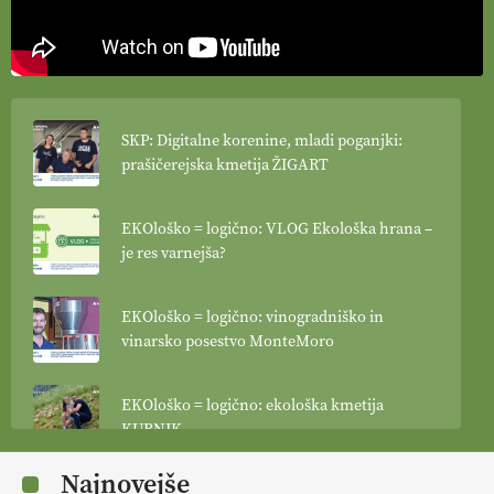
SKP: Digitalne korenine, mladi poganjki:
prašičerejska kmetija ŽIGART
EKOloško = logično: VLOG Ekološka hrana –
je res varnejša?
EKOloško = logično: vinogradniško in
vinarsko posestvo MonteMoro
EKOloško = logično: ekološka kmetija
KURNIK
Najnovejše
EKOloško = logično: ekološka kmetija