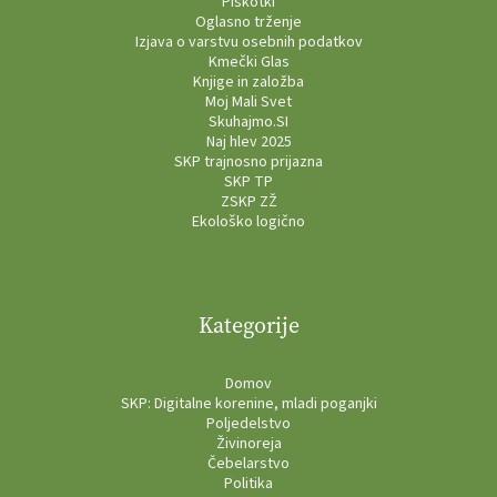
Piškotki
Oglasno trženje
Izjava o varstvu osebnih podatkov
Kmečki Glas
Knjige in založba
Moj Mali Svet
Skuhajmo.SI
Naj hlev 2025
SKP trajnosno prijazna
SKP TP
ZSKP ZŽ
Ekološko logično
Kategorije
Domov
SKP: Digitalne korenine, mladi poganjki
Poljedelstvo
Živinoreja
Čebelarstvo
Politika