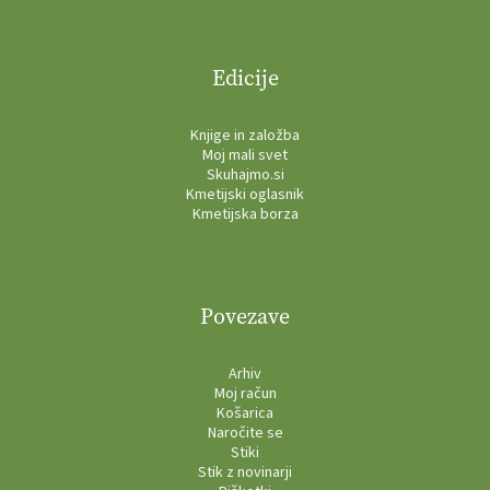
Edicije
Knjige in založba
Moj mali svet
Skuhajmo.si
Kmetijski oglasnik
Kmetijska borza
Povezave
Arhiv
Moj račun
Košarica
Naročite se
Stiki
Stik z novinarji