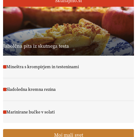
Skuhajmo.si
Jabolčna pita iz skutnega testa
Mineštra s krompirjem in testeninami
Sladoledna kremna rezina
Marinirane bučke v solati
Moj mali svet