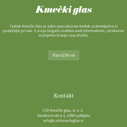
Tednik Kmečki Glas je edini specializirani tednik za kmetijstvo in
podeželje pri nas. S svojo bogato vsebino nudi informativno, strokovno
in prijetno branje vsej družini.
Naročite se
Kontakt
ČZD Kmečki glas, d. o. o .
Vurnikova ulica 2, 1000 Ljubljana
info@czd-kmeckiglas.si