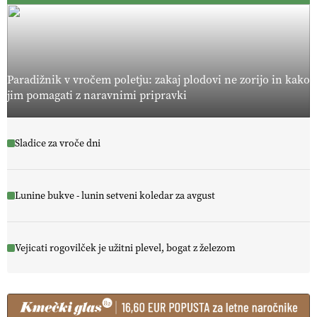
Paradižnik v vročem poletju: zakaj plodovi ne zorijo in kako
jim pomagati z naravnimi pripravki
Sladice za vroče dni
Lunine bukve - lunin setveni koledar za avgust
Vejicati rogovilček je užitni plevel, bogat z železom