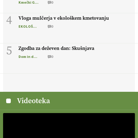
Kmečki Glas
0
4
Vloga mulčerja v ekološkem kmetovanju
EKOLOŠKO LOGIČNO
0
5
Zgodba za deževen dan: Skušnjava
Dom in družina
0
Videoteka