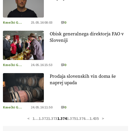
pridelava aronije
v dobrem desetletju zrasla v uspešno
kmetijsko in podjetniško zgodbo.
VEČ
https://t.co/EulJoSBYMi @EUAgri #IMCAP #CAP
https://t.co/xp1oihBDaJ
Kmečki Glas
25.05.16 08:03
0
13.07.2026
Obisk generalnega direktorja FAO v
Sloveniji
[EKOloško = LOGIČNO
]
Ekološka vina so vse bolj iskana
doma in v tujini
. Zato je ekološka pridelava odlična priložnost
za slovenske vinarje
. VEČ
https://t.co/XAe9EbeAbK
@EUAgri #IMCAP #CAP https://t.co/01qpoeLyNP
Kmečki Glas
24.05.16 15:53
0
13.07.2026
Prodaja slovenskih vin doma še
naprej upada
[EKOloško = LOGIČNO
] Mladi
so ključni za prihodnost
kmetijstva in uspešno prenovo kmetij
. VEČ
https://t.co/RRn8unbwXp @EUAgri #IMCAP #CAP
https://t.co/mnLHFv2VuP
Kmečki Glas
24.05.16 11:50
0
13.07.2026
<
1
…
1.372
1.373
1.374
1.375
1.376
…
1.435
>
[EKOloško = LOGIČNO
]
Ekološka reja kokoši skrbi za