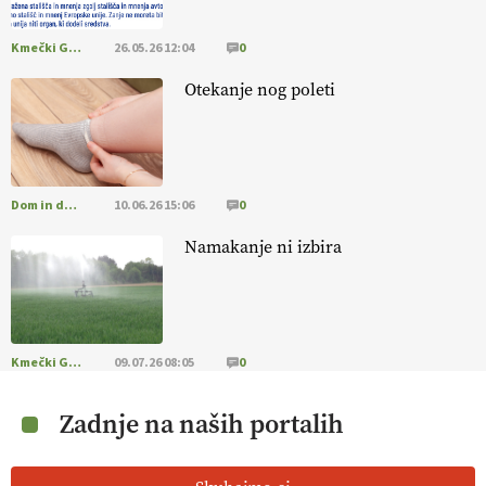
Kmečki Glas
26.05.26 12:04
0
Otekanje nog poleti
Dom in družina
10.06.26 15:06
0
Namakanje ni izbira
Kmečki Glas
09.07.26 08:05
0
Zadnje na naših portalih