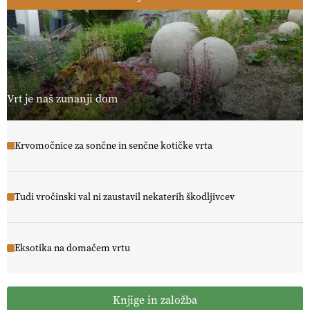
Vrt je naš zunanji dom
Krvomočnice za sončne in senčne kotičke vrta
Tudi vročinski val ni zaustavil nekaterih škodljivcev
Eksotika na domačem vrtu
Knjige in založba