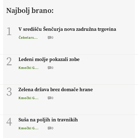
živali
, okolje
in kakovostna jajca
. VEČ
Najbolj brano:
https://t.co/PX49GVsP1M @EUAgri #IMCAP #CAP
https://t.co/a1xatzEeid
13.07.2026
1
V središču Šenčurja nova zadružna trgovina
Čebelarstvo
0
[EKOloško = LOGIČNO
]
Za bolj zdrava tla, večjo odpornost
tal na sušo in manj škodljivcev.
VEČ
https://t.co/PgMzHo6tt3
@EUAgri #IMCAP #CAP https://t.co/azYaR71AkI
2
Ledeni možje pokazali zobe
10.07.2026
Kmečki Glas
0
[EKOloško = LOGIČNO ] Ekološka hrana: Resnica ali le dobra
3
reklama?
PRISLUHNITE
@EUAgri #imcap #cap #eco #skp
Zelena država brez domače hrane
#vlog https://t.co/yev5PreiJu
Kmečki Glas
0
09.07.2026
4
Suša na poljih in travnikih
Kmečki Glas
0