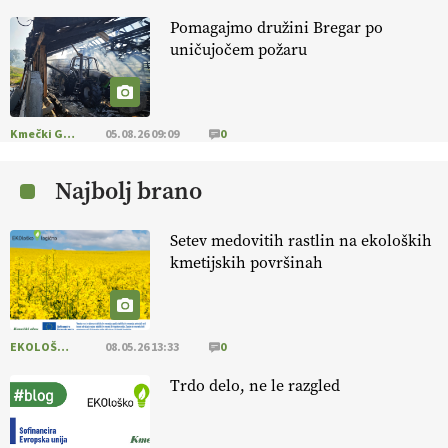
Pomagajmo družini Bregar po
KMETIJSKA LIGA PRVAKOV: UKRAJINA vs.
uničujočem požaru
EVROPA
EKOloško = logično: ekološka kmetija
B'ZGAR
Kmečki Glas
05.08.26 09:09
0
Najbolj brano
EKOloško = logično: VLOG Okus je
pomembnejši od izgleda
Setev medovitih rastlin na ekoloških
kmetijskih površinah
EKOloško = logično: ekološka kmetija PR'
RAKARI
EKOLOŠKO LOGIČNO
08.05.26 13:33
0
EKOloško = logično: vinogradniško in
vinarsko posestvo DUCAL
Trdo delo, ne le razgled