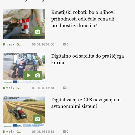
HOMAR
Kmetijski roboti: bo o njihovi
prihodnosti odločala cena ali
EKOloško = logično: VLOG Ekološko
prednosti za kmetijo?
kmetijstvo brez škropljenja?
Kmečki Glas
06.08.26 07:00
0
EKOloško = logično: ekološka kmetija
ALTENBAHER
Digitalno od satelita do prašičjega
korita
EKOloško = logično: ekološko oljarstvo
MORGAN
Kmečki Glas
05.08.26 13:38
0
EKOloško = logično: ekološka kmetija
Digitalizacija z GPS navigacijo in
FREŠER
avtonomnimi sistemi
KMETIJSKA LIGA PRVAKOV: POMLADITEV
KMETIJSKE EKIPE
Kmečki Glas
05.08.26 12:11
0