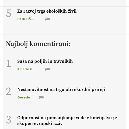
5
Za razvoj trga ekoloških živil
EKOLOŠKO LOGIČNO
0
Najbolj komentirani:
1
Suša na poljih in travnikih
Kmečki Glas
0
2
Nestanovitnost na trgu ob rekordni prireji
Govedo
0
3
Odpornost na pomanjkanje vode v kmetijstvu je
skupen evropski izziv