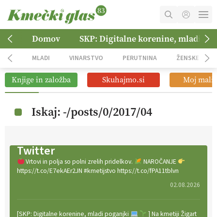
MOJ RAČUN
Domov
SKP: Digitalne korenine, mladi po
KOŠARICA
MLADI
VINARSTVO
PERUTNINA
ŽENSKE
NAROČITE SE
Knjige in založba
Skuhajmo.si
Moj mali 
OGLASNO TRŽENJE
Iskaj: -/posts/0/2017/04
Twitter
Vrtovi in polja so polni zrelih pridelkov.
NAROČANJE
https://t.co/E7ekAEr2JN #kmetijstvo https://t.co/fPA11tblvn
02.08.2026
[SKP: Digitalne korenine, mladi poganjki
] Na kmetiji Žigart