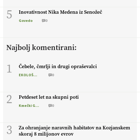
5
Inovativnost Nika Medena iz Senožeč
Govedo
0
Najbolj komentirani:
1
Čebele, čmrlji in drugi opraševalci
EKOLOŠKO LOGIČNO
0
2
Petdeset let na skupni poti
Kmečki Glas
0
3
Za ohranjanje naravnih habitatov na Kozjanskem
skoraj 8 milijonov evrov