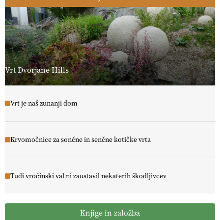
Vrt Dvorjane Hills
Vrt je naš zunanji dom
Krvomočnice za sončne in senčne kotičke vrta
Tudi vročinski val ni zaustavil nekaterih škodljivcev
Knjige in založba