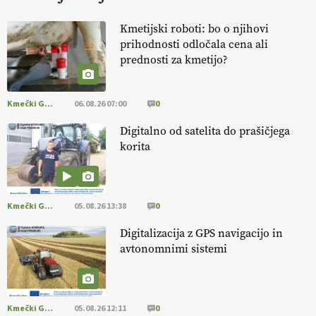
KURNIK
Kmetijski roboti: bo o njihovi
prihodnosti odločala cena ali
EKOloško = logično: ekološka kmetija
prednosti za kmetijo?
HOMAR
Kmečki Glas
06.08.26 07:00
0
EKOloško = logično: VLOG Ekološko
kmetijstvo brez škropljenja?
Digitalno od satelita do prašičjega
korita
EKOloško = logično: ekološka kmetija
ALTENBAHER
Kmečki Glas
05.08.26 13:38
0
EKOloško = logično: ekološko oljarstvo
Digitalizacija z GPS navigacijo in
MORGAN
avtonomnimi sistemi
EKOloško = logično: ekološka kmetija
FREŠER
Kmečki Glas
05.08.26 12:11
0