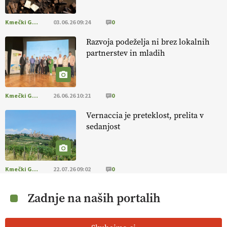
Kmečki Glas
03.06.26 09:24
0
Razvoja podeželja ni brez lokalnih
partnerstev in mladih
Kmečki Glas
26.06.26 10:21
0
Vernaccia je preteklost, prelita v
sedanjost
Kmečki Glas
22.07.26 09:02
0
Zadnje na naših portalih