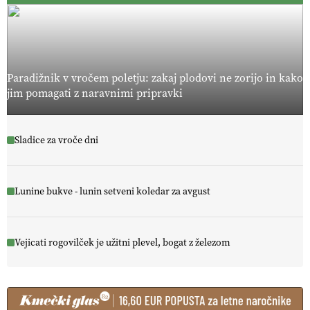
Paradižnik v vročem poletju: zakaj plodovi ne zorijo in kako
jim pomagati z naravnimi pripravki
Sladice za vroče dni
Lunine bukve - lunin setveni koledar za avgust
Vejicati rogovilček je užitni plevel, bogat z železom