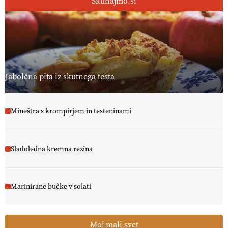
Skuhajmo.si
Jabolčna pita iz skutnega testa
Mineštra s krompirjem in testeninami
Sladoledna kremna rezina
Marinirane bučke v solati
Moj mali svet