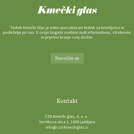
Tednik Kmečki Glas je edini specializirani tednik za kmetijstvo in
podeželje pri nas. S svojo bogato vsebino nudi informativno, strokovno
in prijetno branje vsej družini.
Naročite se
Kontakt
ČZD Kmečki glas, d. o. o .
Vurnikova ulica 2, 1000 Ljubljana
info@czd-kmeckiglas.si