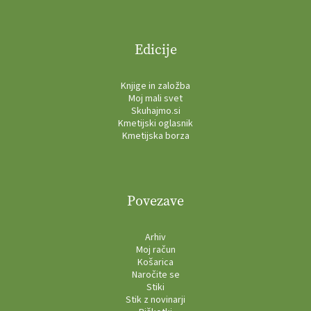
Edicije
Knjige in založba
Moj mali svet
Skuhajmo.si
Kmetijski oglasnik
Kmetijska borza
Povezave
Arhiv
Moj račun
Košarica
Naročite se
Stiki
Stik z novinarji