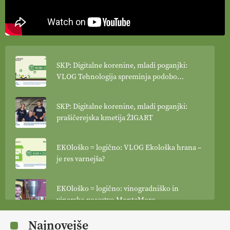
SKP: Digitalne korenine, mladi poganjki:
VLOG Tehnologija spreminja podobo
kmetijstva
SKP: Digitalne korenine, mladi poganjki:
prašičerejska kmetija ŽIGART
EKOloško = logično: VLOG Ekološka hrana –
je res varnejša?
EKOloško = logično: vinogradniško in
vinarsko posestvo MonteMoro
Najnovejše
EKOloško = logično: ekološka kmetija