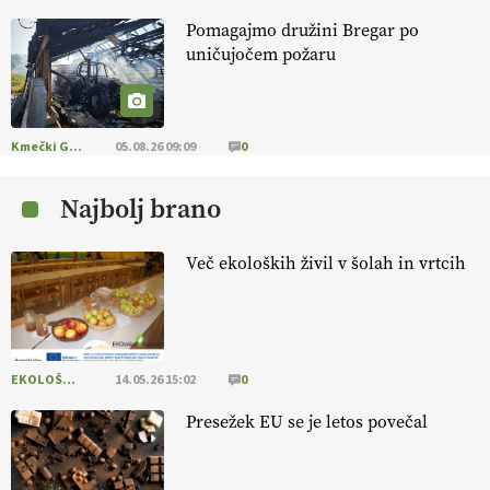
Pomagajmo družini Bregar po
KMETIJSKA LIGA PRVAKOV: POMLADITEV
uničujočem požaru
KMETIJSKE EKIPE
KMETIJSKA LIGA PRVAKOV: UKRAJINA vs.
EVROPA
Kmečki Glas
05.08.26 09:09
0
Najbolj brano
EKOloško = logično: ekološka kmetija
B'ZGAR
Več ekoloških živil v šolah in vrtcih
EKOloško = logično: VLOG Okus je
pomembnejši od izgleda
EKOLOŠKO LOGIČNO
14.05.26 15:02
0
EKOloško = logično: ekološka kmetija PR'
RAKARI
Presežek EU se je letos povečal