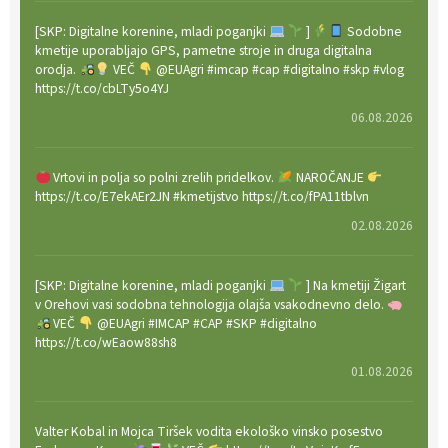
[SKP: Digitalne korenine, mladi poganjki
]
Sodobne
kmetije uporabljajo GPS, pametne stroje in druga digitalna
orodja.
VEČ
@EUAgri #imcap #cap #digitalno #skp #vlog
https://t.co/cbLTy5o4YJ
06.08.2026
Vrtovi in polja so polni zrelih pridelkov.
NAROČANJE
https://t.co/E7ekAEr2JN #kmetijstvo https://t.co/fPA11tblvn
02.08.2026
[SKP: Digitalne korenine, mladi poganjki
] Na kmetiji Žigart
v Orehovi vasi sodobna tehnologija olajša vsakodnevno delo.
VEČ
@EUAgri #IMCAP #CAP #SKP #digitalno
https://t.co/wEaow88sh8
01.08.2026
Valter Kobal in Mojca Tiršek vodita ekološko vinsko posestvo