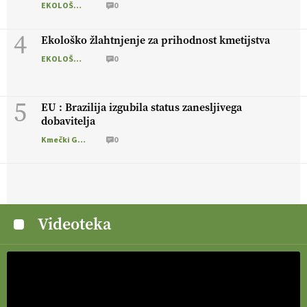
EKOLOŠKO LOGIČNO
0
4
Ekološko žlahtnjenje za prihodnost kmetijstva
EKOLOŠKO LOGIČNO
0
5
EU : Brazilija izgubila status zanesljivega
dobavitelja
Kmečki Glas
0
Videoteka