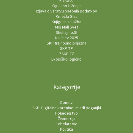
Piškotki
Oglasno trženje
Izjava o varstvu osebnih podatkov
Kmečki Glas
Knjige in založba
Moj Mali Svet
Skuhajmo.SI
Naj hlev 2025
SKP trajnosno prijazna
SKP TP
ZSKP ZŽ
Ekološko logično
Kategorije
Domov
SKP: Digitalne korenine, mladi poganjki
Poljedelstvo
Živinoreja
Čebelarstvo
Politika