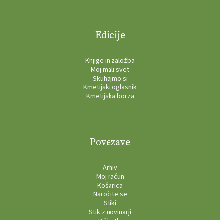
Edicije
Knjige in založba
Moj mali svet
Skuhajmo.si
Kmetijski oglasnik
Kmetijska borza
Povezave
Arhiv
Moj račun
Košarica
Naročite se
Stiki
Stik z novinarji