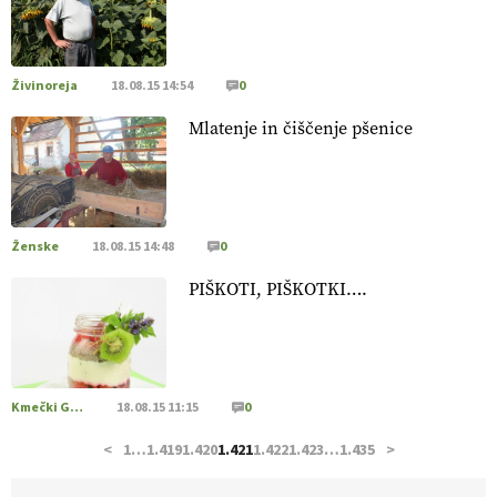
pridelava aronije
v dobrem desetletju zrasla v uspešno
kmetijsko in podjetniško zgodbo.
VEČ
https://t.co/EulJoSBYMi @EUAgri #IMCAP #CAP
https://t.co/xp1oihBDaJ
Živinoreja
18.08.15 14:54
0
13.07.2026
Mlatenje in čiščenje pšenice
[EKOloško = LOGIČNO
]
Ekološka vina so vse bolj iskana
doma in v tujini
. Zato je ekološka pridelava odlična priložnost
za slovenske vinarje
. VEČ
https://t.co/XAe9EbeAbK
@EUAgri #IMCAP #CAP https://t.co/01qpoeLyNP
Ženske
18.08.15 14:48
0
13.07.2026
PIŠKOTI, PIŠKOTKI….
[EKOloško = LOGIČNO
] Mladi
so ključni za prihodnost
kmetijstva in uspešno prenovo kmetij
. VEČ
https://t.co/RRn8unbwXp @EUAgri #IMCAP #CAP
https://t.co/mnLHFv2VuP
Kmečki Glas
18.08.15 11:15
0
13.07.2026
<
1
…
1.419
1.420
1.421
1.422
1.423
…
1.435
>
[EKOloško = LOGIČNO
]
Ekološka reja kokoši skrbi za