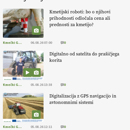
KURNIK
Kmetijski roboti: bo o njihovi
prihodnosti odločala cena ali
EKOloško = logično: ekološka kmetija
prednosti za kmetijo?
HOMAR
Kmečki Glas
06.08.26 07:00
0
EKOloško = logično: VLOG Ekološko
kmetijstvo brez škropljenja?
Digitalno od satelita do prašičjega
korita
EKOloško = logično: ekološka kmetija
ALTENBAHER
Kmečki Glas
05.08.26 13:38
0
EKOloško = logično: ekološko oljarstvo
Digitalizacija z GPS navigacijo in
MORGAN
avtonomnimi sistemi
EKOloško = logično: ekološka kmetija
FREŠER
Kmečki Glas
05.08.26 12:11
0