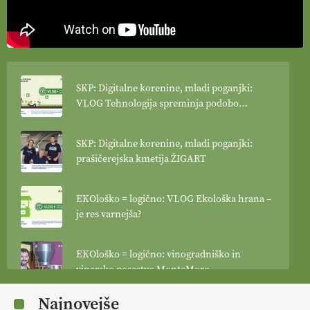
SKP: Digitalne korenine, mladi poganjki:
VLOG Tehnologija spreminja podobo
kmetijstva
SKP: Digitalne korenine, mladi poganjki:
prašičerejska kmetija ŽIGART
EKOloško = logično: VLOG Ekološka hrana –
je res varnejša?
EKOloško = logično: vinogradniško in
vinarsko posestvo MonteMoro
Najnovejše
EKOloško = logično: ekološka kmetija