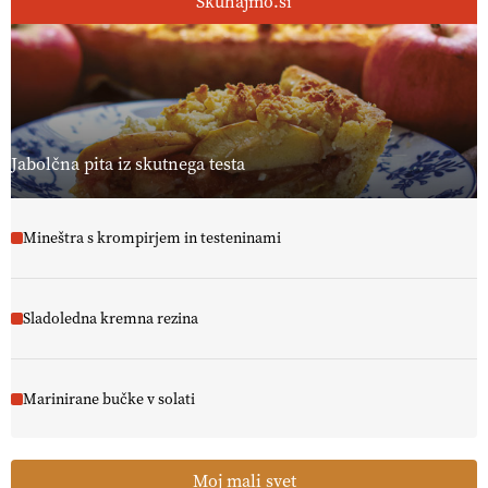
Skuhajmo.si
Jabolčna pita iz skutnega testa
Mineštra s krompirjem in testeninami
Sladoledna kremna rezina
Marinirane bučke v solati
Moj mali svet