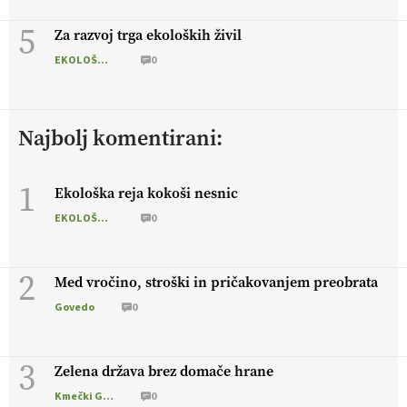
5
Za razvoj trga ekoloških živil
EKOLOŠKO LOGIČNO
0
Najbolj komentirani:
1
Ekološka reja kokoši nesnic
EKOLOŠKO LOGIČNO
0
2
Med vročino, stroški in pričakovanjem preobrata
Govedo
0
3
Zelena država brez domače hrane
Kmečki Glas
0