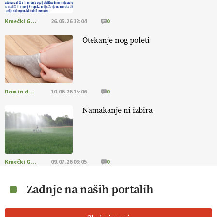
Kmečki Glas
26.05.26 12:04
0
Otekanje nog poleti
Dom in družina
10.06.26 15:06
0
Namakanje ni izbira
Kmečki Glas
09.07.26 08:05
0
Zadnje na naših portalih