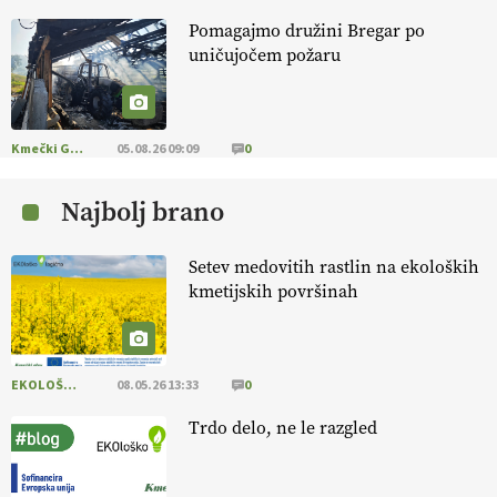
Pomagajmo družini Bregar po
KMETIJSKA LIGA PRVAKOV: POMLADITEV
uničujočem požaru
KMETIJSKE EKIPE
KMETIJSKA LIGA PRVAKOV: UKRAJINA vs.
EVROPA
Kmečki Glas
05.08.26 09:09
0
Najbolj brano
EKOloško = logično: ekološka kmetija
B'ZGAR
Setev medovitih rastlin na ekoloških
kmetijskih površinah
EKOloško = logično: VLOG Okus je
pomembnejši od izgleda
EKOLOŠKO LOGIČNO
08.05.26 13:33
0
EKOloško = logično: ekološka kmetija PR'
RAKARI
Trdo delo, ne le razgled