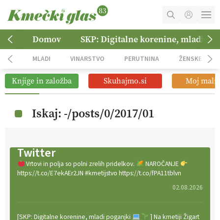
MOJ RAČUN
Domov
SKP: Digitalne korenine, mladi po
KOŠARICA
MLADI
VINARSTVO
PERUTNINA
ŽENSKE
NAROČITE SE
Knjige in založba
Skuhajmo.si
Moj mali 
OGLASNO TRŽENJE
Iskaj: -/posts/0/2017/01
Twitter
Vrtovi in polja so polni zrelih pridelkov.
NAROČANJE
https://t.co/E7ekAEr2JN #kmetijstvo https://t.co/fPA11tblvn
02.08.2026
[SKP: Digitalne korenine, mladi poganjki
] Na kmetiji Žigart