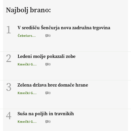
živali
, okolje
in kakovostna jajca
. VEČ
Najbolj brano:
https://t.co/PX49GVsP1M @EUAgri #IMCAP #CAP
https://t.co/a1xatzEeid
13.07.2026
1
V središču Šenčurja nova zadružna trgovina
Čebelarstvo
0
[EKOloško = LOGIČNO
]
Za bolj zdrava tla, večjo odpornost
tal na sušo in manj škodljivcev.
VEČ
https://t.co/PgMzHo6tt3
@EUAgri #IMCAP #CAP https://t.co/azYaR71AkI
2
Ledeni možje pokazali zobe
10.07.2026
Kmečki Glas
0
[EKOloško = LOGIČNO ] Ekološka hrana: Resnica ali le dobra
3
reklama?
PRISLUHNITE
@EUAgri #imcap #cap #eco #skp
Zelena država brez domače hrane
#vlog https://t.co/yev5PreiJu
Kmečki Glas
0
09.07.2026
4
Suša na poljih in travnikih
Kmečki Glas
0