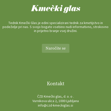
Tednik Kmečki Glas je edini specializirani tednik za kmetijstvo in
podeželje pri nas. S svojo bogato vsebino nudi informativno, strokovno
in prijetno branje vsej družini.
Naročite se
Kontakt
ČZD Kmečki glas, d. o. o .
Vurnikova ulica 2, 1000 Ljubljana
info@czd-kmeckiglas.si