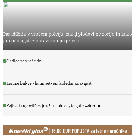
Paradižnik v vročem poletju: zakaj plodovi ne zorijo in kako
jim pomagati z naravnimi pripravki
Sladice za vroče dni
Lunine bukve - lunin setveni koledar za avgust
Vejicati rogovilček je užitni plevel, bogat z železom