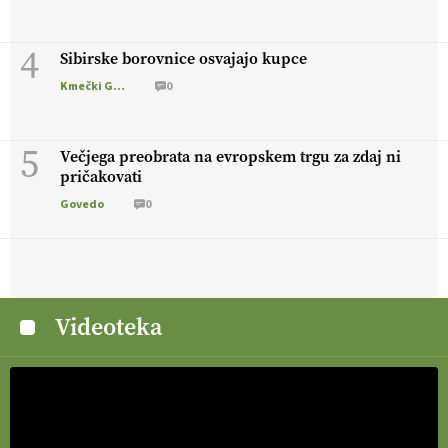
4
Sibirske borovnice osvajajo kupce
Kmečki Glas
0
5
Večjega preobrata na evropskem trgu za zdaj ni
pričakovati
Govedo
0
Videoteka