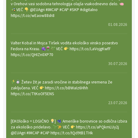
v Orehovi vasi sodobna tehnologija olajša vsakodnevno delo.
VEČ
@EUAgri #IMCAP #CAP #SKP #digitalno
https://t.co/wEaow88sh8
01.08.2026
Valter Kobal in Mojca Tiršek vodita ekološko vinsko posestvo
Fedora na Krasu.
VEČ
https://t.co/LaVojgKwfF
https://t.co/QHIZn0XP70
30.07.2026
Žetev žit je zaradi vročine in stabilnega vremena že
zaključena. VEČ
https://t.co/bBWaIz6Hhh
https://t.co/TtKoOF5ENS
23.07.2026
[EKOloško = LOGIČNO
]
Ameriške borovnice so odlična izbira
za ekološko pridelavo.
VEČ
https://t.co/aPQkmLUy2j
@EUAgri #IMCAP #CAP https://t.co/tQd9tB1THk