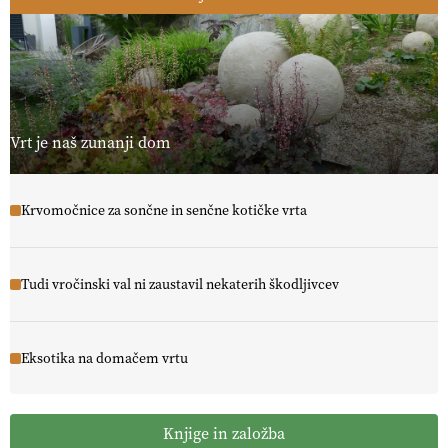
Vrt je naš zunanji dom
Krvomočnice za sončne in senčne kotičke vrta
Tudi vročinski val ni zaustavil nekaterih škodljivcev
Eksotika na domačem vrtu
Knjige in založba