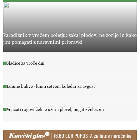
Paradižnik v vročem poletju: zakaj plodovi ne zorijo in kako
jim pomagati z naravnimi pripravki
Sladice za vroče dni
Lunine bukve - lunin setveni koledar za avgust
Vejicati rogovilček je užitni plevel, bogat z železom