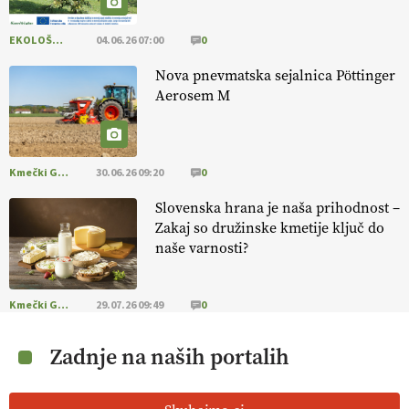
EKOLOŠKO LOGIČNO
04.06.26 07:00
0
Nova pnevmatska sejalnica Pöttinger
Aerosem M
Kmečki Glas
30.06.26 09:20
0
Slovenska hrana je naša prihodnost –
Zakaj so družinske kmetije ključ do
naše varnosti?
Kmečki Glas
29.07.26 09:49
0
Zadnje na naših portalih