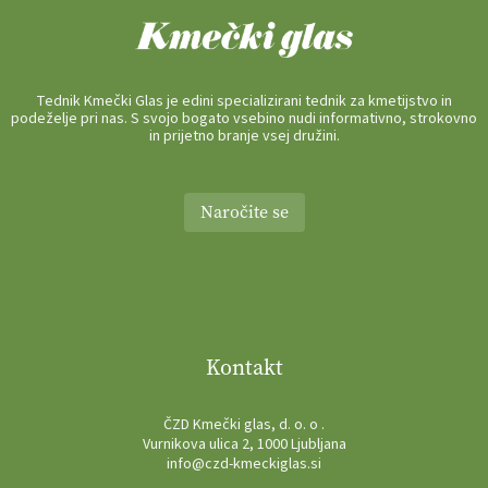
Tednik Kmečki Glas je edini specializirani tednik za kmetijstvo in
podeželje pri nas. S svojo bogato vsebino nudi informativno, strokovno
in prijetno branje vsej družini.
Naročite se
Kontakt
ČZD Kmečki glas, d. o. o .
Vurnikova ulica 2, 1000 Ljubljana
info@czd-kmeckiglas.si