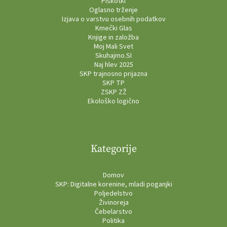
Piškotki
Oglasno trženje
Izjava o varstvu osebnih podatkov
Kmečki Glas
Knjige in založba
Moj Mali Svet
Skuhajmo.SI
Naj hlev 2025
SKP trajnosno prijazna
SKP TP
ZSKP ZŽ
Ekološko logično
Kategorije
Domov
SKP: Digitalne korenine, mladi poganjki
Poljedelstvo
Živinoreja
Čebelarstvo
Politika