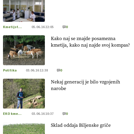
[EKOloško = LOGIČNO
]
Poleti pridelek rešujejo zdrava tla
in vlaga.
VEČ
https://t.co/qmMX2yevum @EUAgri #IMCAP
#CAP https://t.co/dDwsipE645
Kmetijstvo Podravja in Pomurja
05.06.16 22:05
0
15.07.2026
Kako naj se znajde posamezna
kmetija, kako naj najde svoj kompas?
[EKOloško = LOGIČNO
]
Mulčer
– naravna pot do zdravih
tal
. VEČ
https://t.co/J7RkeaYpYu @EUAgri #IMCAP #CAP
https://t.co/RVG0FzcQN6
14.07.2026
Politika
03.06.16 12:38
0
Nekaj generacij je bilo vzgojenih
[EKOloško = LOGIČNO
] Zdravje rastlin je ključno za
narobe
prehransko varnost,
okolje in kakovost življenja. VEČ
https://t.co/K0USFPJ5fJ @EUAgri #IMCAP #CAP
https://t.co/vcHhoOixHy
14.07.2026
EKO kmetijstvo
03.06.16 10:37
0
Sklad oddaja Biljenske griče
[EKOloško = LOGIČNO
]
Danes ni pomembna le količina