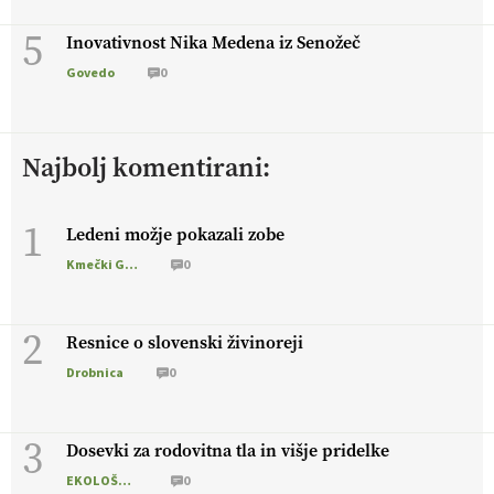
5
Inovativnost Nika Medena iz Senožeč
Govedo
0
Najbolj komentirani:
1
Ledeni možje pokazali zobe
Kmečki Glas
0
2
Resnice o slovenski živinoreji
Drobnica
0
3
Dosevki za rodovitna tla in višje pridelke
EKOLOŠKO LOGIČNO
0