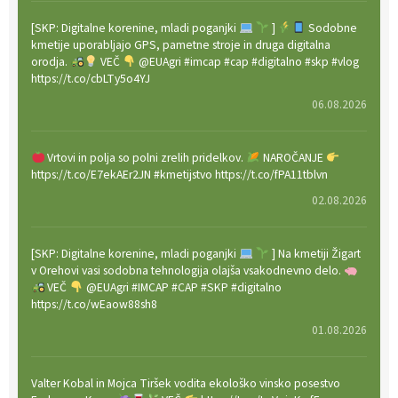
[SKP: Digitalne korenine, mladi poganjki
]
Sodobne
kmetije uporabljajo GPS, pametne stroje in druga digitalna
orodja.
VEČ
@EUAgri #imcap #cap #digitalno #skp #vlog
https://t.co/cbLTy5o4YJ
06.08.2026
Vrtovi in polja so polni zrelih pridelkov.
NAROČANJE
https://t.co/E7ekAEr2JN #kmetijstvo https://t.co/fPA11tblvn
02.08.2026
[SKP: Digitalne korenine, mladi poganjki
] Na kmetiji Žigart
v Orehovi vasi sodobna tehnologija olajša vsakodnevno delo.
VEČ
@EUAgri #IMCAP #CAP #SKP #digitalno
https://t.co/wEaow88sh8
01.08.2026
Valter Kobal in Mojca Tiršek vodita ekološko vinsko posestvo