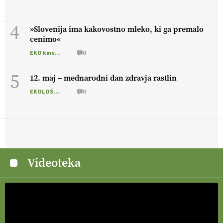
4
»Slovenija ima kakovostno mleko, ki ga premalo
cenimo«
EKO kmetijstvo
0
5
12. maj – mednarodni dan zdravja rastlin
EKOLOŠKO LOGIČNO
0
Videoteka