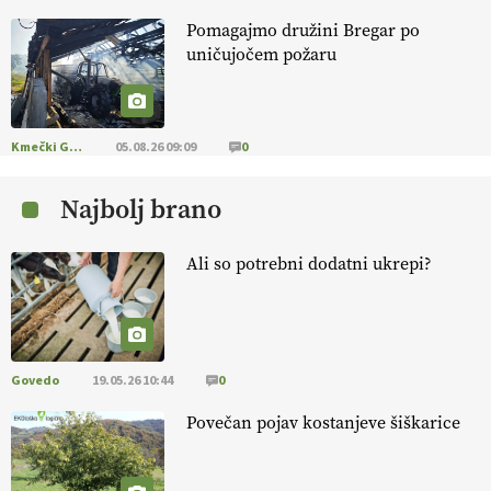
Pomagajmo družini Bregar po
KMETIJSKA LIGA PRVAKOV: POMLADITEV
uničujočem požaru
KMETIJSKE EKIPE
KMETIJSKA LIGA PRVAKOV: UKRAJINA vs.
EVROPA
Kmečki Glas
05.08.26 09:09
0
Najbolj brano
EKOloško = logično: ekološka kmetija
B'ZGAR
Ali so potrebni dodatni ukrepi?
EKOloško = logično: VLOG Okus je
pomembnejši od izgleda
Govedo
19.05.26 10:44
0
EKOloško = logično: ekološka kmetija PR'
RAKARI
Povečan pojav kostanjeve šiškarice