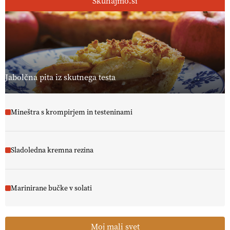
Skuhajmo.si
Jabolčna pita iz skutnega testa
Mineštra s krompirjem in testeninami
Sladoledna kremna rezina
Marinirane bučke v solati
Moj mali svet