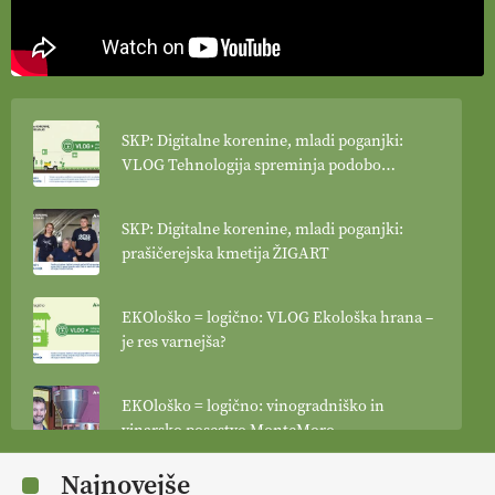
SKP: Digitalne korenine, mladi poganjki:
VLOG Tehnologija spreminja podobo
kmetijstva
SKP: Digitalne korenine, mladi poganjki:
prašičerejska kmetija ŽIGART
EKOloško = logično: VLOG Ekološka hrana –
je res varnejša?
EKOloško = logično: vinogradniško in
vinarsko posestvo MonteMoro
Najnovejše
EKOloško = logično: ekološka kmetija