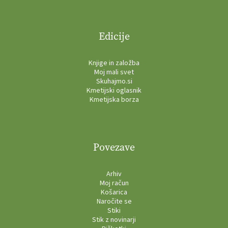
Edicije
Knjige in založba
Moj mali svet
Skuhajmo.si
Kmetijski oglasnik
Kmetijska borza
Povezave
Arhiv
Moj račun
Košarica
Naročite se
Stiki
Stik z novinarji