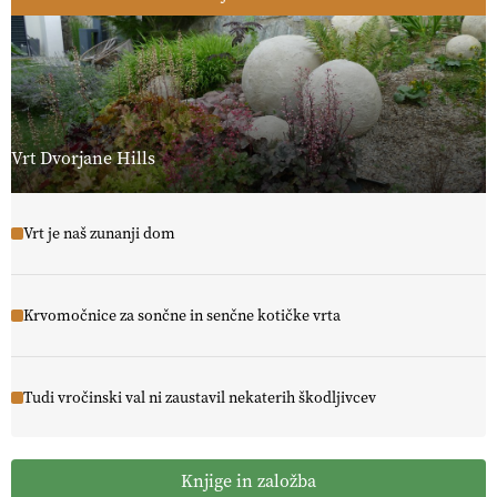
Vrt Dvorjane Hills
Vrt je naš zunanji dom
Krvomočnice za sončne in senčne kotičke vrta
Tudi vročinski val ni zaustavil nekaterih škodljivcev
Knjige in založba