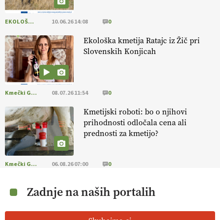
EKOLOŠKO LOGIČNO
10.06.26 14:08
0
Ekološka kmetija Ratajc iz Žič pri
Slovenskih Konjicah
Kmečki Glas
08.07.26 11:54
0
Kmetijski roboti: bo o njihovi
prihodnosti odločala cena ali
prednosti za kmetijo?
Kmečki Glas
06.08.26 07:00
0
Zadnje na naših portalih