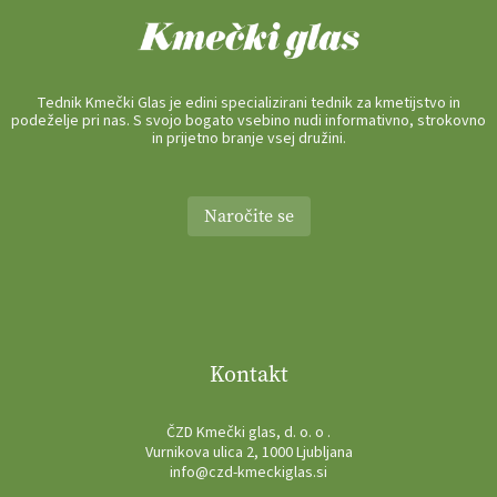
Tednik Kmečki Glas je edini specializirani tednik za kmetijstvo in
podeželje pri nas. S svojo bogato vsebino nudi informativno, strokovno
in prijetno branje vsej družini.
Naročite se
Kontakt
ČZD Kmečki glas, d. o. o .
Vurnikova ulica 2, 1000 Ljubljana
info@czd-kmeckiglas.si