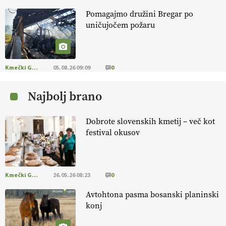
Pomagajmo družini Bregar po
KMETIJSKA LIGA PRVAKOV: POMLADITEV
uničujočem požaru
KMETIJSKE EKIPE
KMETIJSKA LIGA PRVAKOV: UKRAJINA vs.
EVROPA
Kmečki Glas
05.08.26 09:09
0
Najbolj brano
EKOloško = logično: ekološka kmetija
B'ZGAR
Dobrote slovenskih kmetij – več kot
festival okusov
EKOloško = logično: VLOG Okus je
pomembnejši od izgleda
Kmečki Glas
26.05.26 08:23
0
EKOloško = logično: ekološka kmetija PR'
RAKARI
Avtohtona pasma bosanski planinski
konj