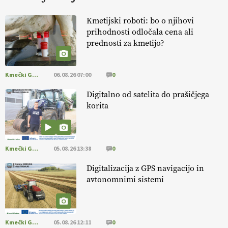
KURNIK
Kmetijski roboti: bo o njihovi
prihodnosti odločala cena ali
EKOloško = logično: ekološka kmetija
prednosti za kmetijo?
HOMAR
Kmečki Glas
06.08.26 07:00
0
EKOloško = logično: VLOG Ekološko
kmetijstvo brez škropljenja?
Digitalno od satelita do prašičjega
korita
EKOloško = logično: ekološka kmetija
ALTENBAHER
Kmečki Glas
05.08.26 13:38
0
EKOloško = logično: ekološko oljarstvo
Digitalizacija z GPS navigacijo in
MORGAN
avtonomnimi sistemi
EKOloško = logično: ekološka kmetija
FREŠER
Kmečki Glas
05.08.26 12:11
0