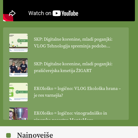
SKP: Digitalne korenine, mladi poganjki:
VLOG Tehnologija spreminja podobo
kmetijstva
SKP: Digitalne korenine, mladi poganjki:
prašičerejska kmetija ŽIGART
EKOloško = logično: VLOG Ekološka hrana –
je res varnejša?
EKOloško = logično: vinogradniško in
vinarsko posestvo MonteMoro
Najnovejše
EKOloško = logično: ekološka kmetija