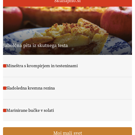
Skuhajmo.si
Jabolčna pita iz skutnega testa
Mineštra s krompirjem in testeninami
Sladoledna kremna rezina
Marinirane bučke v solati
Moj mali svet