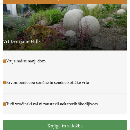
Vrt Dvorjane Hills
Vrt je naš zunanji dom
Krvomočnice za sončne in senčne kotičke vrta
Tudi vročinski val ni zaustavil nekaterih škodljivcev
Knjige in založba