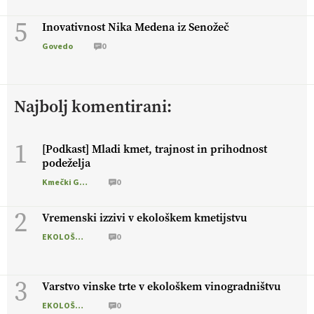
5
Inovativnost Nika Medena iz Senožeč
Govedo
0
Najbolj komentirani:
1
[Podkast] Mladi kmet, trajnost in prihodnost
podeželja
Kmečki Glas
0
2
Vremenski izzivi v ekološkem kmetijstvu
EKOLOŠKO LOGIČNO
0
3
Varstvo vinske trte v ekološkem vinogradništvu
EKOLOŠKO LOGIČNO
0