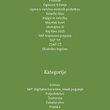
Piškotki
Oglasno trženje
Izjava o varstvu osebnih podatkov
Kmečki Glas
Knjige in založba
Moj Mali Svet
Skuhajmo.SI
Naj hlev 2025
SKP trajnosno prijazna
SKP TP
ZSKP ZŽ
Ekološko logično
Kategorije
Domov
SKP: Digitalne korenine, mladi poganjki
Poljedelstvo
Živinoreja
Čebelarstvo
Politika