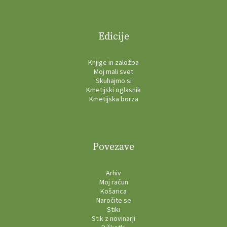
Edicije
Knjige in založba
Moj mali svet
Skuhajmo.si
Kmetijski oglasnik
Kmetijska borza
Povezave
Arhiv
Moj račun
Košarica
Naročite se
Stiki
Stik z novinarji