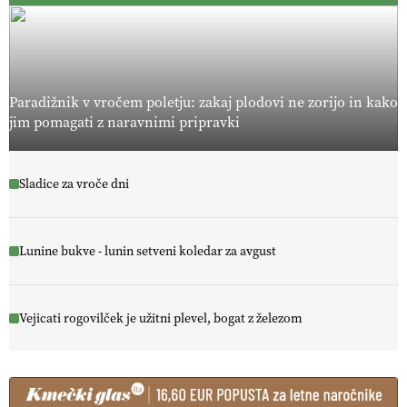
Paradižnik v vročem poletju: zakaj plodovi ne zorijo in kako
jim pomagati z naravnimi pripravki
Sladice za vroče dni
Lunine bukve - lunin setveni koledar za avgust
Vejicati rogovilček je užitni plevel, bogat z železom