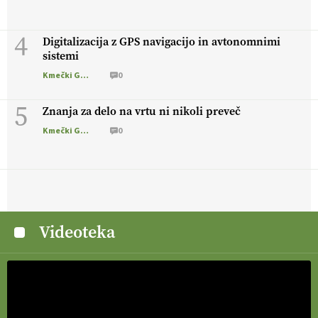
4
Digitalizacija z GPS navigacijo in avtonomnimi
sistemi
Kmečki Glas
0
5
Znanja za delo na vrtu ni nikoli preveč
Kmečki Glas
0
Videoteka