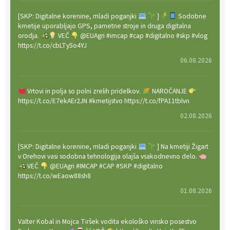
[SKP: Digitalne korenine, mladi poganjki
]
Sodobne
kmetije uporabljajo GPS, pametne stroje in druga digitalna
orodja.
VEČ
@EUAgri #imcap #cap #digitalno #skp #vlog
https://t.co/cbLTy5o4YJ
06.08.2026
Vrtovi in polja so polni zrelih pridelkov.
NAROČANJE
https://t.co/E7ekAEr2JN #kmetijstvo https://t.co/fPA11tblvn
02.08.2026
[SKP: Digitalne korenine, mladi poganjki
] Na kmetiji Žigart
v Orehovi vasi sodobna tehnologija olajša vsakodnevno delo.
VEČ
@EUAgri #IMCAP #CAP #SKP #digitalno
https://t.co/wEaow88sh8
01.08.2026
Valter Kobal in Mojca Tiršek vodita ekološko vinsko posestvo