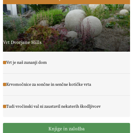
Vrt Dvorjane Hills
Vrt je naš zunanji dom
Krvomočnice za sončne in senčne kotičke vrta
Tudi vročinski val ni zaustavil nekaterih škodljivcev
Knjige in založba