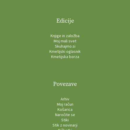
Edicije
Knjige in založba
Moj mali svet
Skuhajmo.si
Kmetijski oglasnik
Kmetijska borza
Povezave
Arhiv
Moj račun
Košarica
Naročite se
Stiki
Stik z novinarji