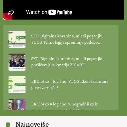
SKP: Digitalne korenine, mladi poganjki:
VLOG Tehnologija spreminja podobo
kmetijstva
SKP: Digitalne korenine, mladi poganjki:
prašičerejska kmetija ŽIGART
EKOloško = logično: VLOG Ekološka hrana –
je res varnejša?
EKOloško = logično: vinogradniško in
vinarsko posestvo MonteMoro
Najnovejše
EKOloško = logično: ekološka kmetija