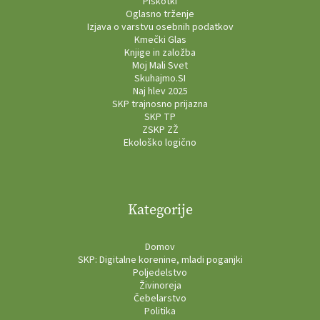
Piškotki
Oglasno trženje
Izjava o varstvu osebnih podatkov
Kmečki Glas
Knjige in založba
Moj Mali Svet
Skuhajmo.SI
Naj hlev 2025
SKP trajnosno prijazna
SKP TP
ZSKP ZŽ
Ekološko logično
Kategorije
Domov
SKP: Digitalne korenine, mladi poganjki
Poljedelstvo
Živinoreja
Čebelarstvo
Politika