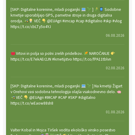
[SKP: Digitalne korenine, mladi poganjki
]
Sodobne
kmetije uporabljajo GPS, pametne stroje in druga digitalna
orodja.
VEČ
@EUAgri #imcap #cap #digitalno #skp #vlog
https://t.co/cbLTy5o4YJ
06.08.2026
Vrtovi in polja so polni zrelih pridelkov.
NAROČANJE
https://t.co/E7ekAEr2JN #kmetijstvo https://t.co/fPA11tblvn
02.08.2026
[SKP: Digitalne korenine, mladi poganjki
] Na kmetiji Žigart
v Orehovi vasi sodobna tehnologija olajša vsakodnevno delo.
VEČ
@EUAgri #IMCAP #CAP #SKP #digitalno
https://t.co/wEaow88sh8
01.08.2026
Valter Kobal in Mojca Tiršek vodita ekološko vinsko posestvo