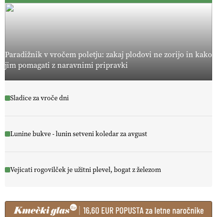
Paradižnik v vročem poletju: zakaj plodovi ne zorijo in kako
jim pomagati z naravnimi pripravki
Sladice za vroče dni
Lunine bukve - lunin setveni koledar za avgust
Vejicati rogovilček je užitni plevel, bogat z železom