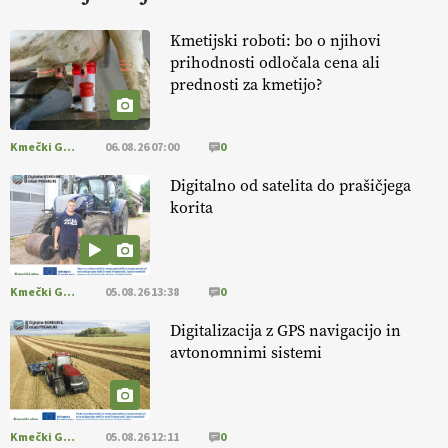
KURNIK
Kmetijski roboti: bo o njihovi
prihodnosti odločala cena ali
EKOloško = logično: ekološka kmetija
prednosti za kmetijo?
HOMAR
Kmečki Glas
06.08.26 07:00
0
EKOloško = logično: VLOG Ekološko
kmetijstvo brez škropljenja?
Digitalno od satelita do prašičjega
korita
EKOloško = logično: ekološka kmetija
ALTENBAHER
Kmečki Glas
05.08.26 13:38
0
EKOloško = logično: ekološko oljarstvo
Digitalizacija z GPS navigacijo in
MORGAN
avtonomnimi sistemi
EKOloško = logično: ekološka kmetija
FREŠER
Kmečki Glas
05.08.26 12:11
0