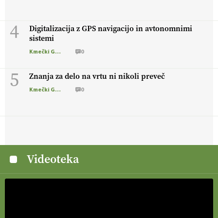
4
Digitalizacija z GPS navigacijo in avtonomnimi
sistemi
Kmečki Glas
0
5
Znanja za delo na vrtu ni nikoli preveč
Kmečki Glas
0
Videoteka