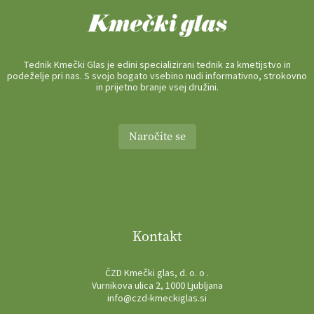
Tednik Kmečki Glas je edini specializirani tednik za kmetijstvo in
podeželje pri nas. S svojo bogato vsebino nudi informativno, strokovno
in prijetno branje vsej družini.
Naročite se
Kontakt
ČZD Kmečki glas, d. o. o .
Vurnikova ulica 2, 1000 Ljubljana
info@czd-kmeckiglas.si