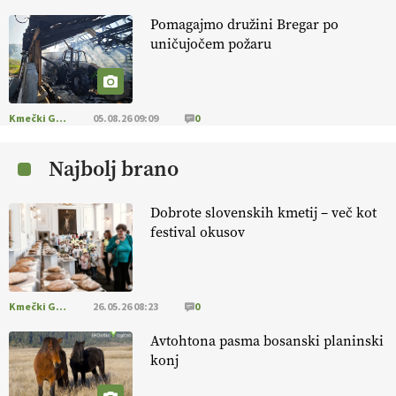
Pomagajmo družini Bregar po
KMETIJSKA LIGA PRVAKOV: POMLADITEV
uničujočem požaru
KMETIJSKE EKIPE
KMETIJSKA LIGA PRVAKOV: UKRAJINA vs.
EVROPA
Kmečki Glas
05.08.26 09:09
0
Najbolj brano
EKOloško = logično: ekološka kmetija
B'ZGAR
Dobrote slovenskih kmetij – več kot
festival okusov
EKOloško = logično: VLOG Okus je
pomembnejši od izgleda
Kmečki Glas
26.05.26 08:23
0
EKOloško = logično: ekološka kmetija PR'
RAKARI
Avtohtona pasma bosanski planinski
konj