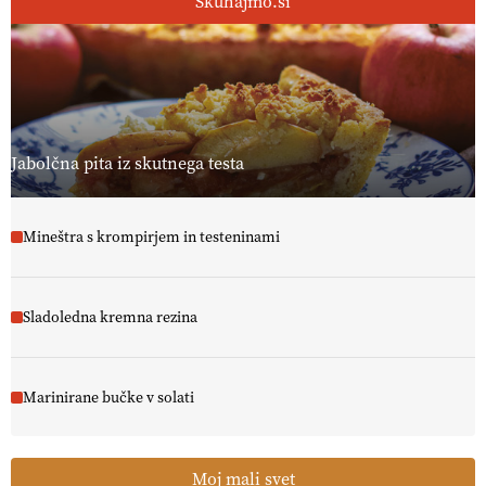
Skuhajmo.si
Jabolčna pita iz skutnega testa
Mineštra s krompirjem in testeninami
Sladoledna kremna rezina
Marinirane bučke v solati
Moj mali svet