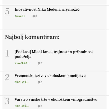
5
Inovativnost Nika Medena iz Senožeč
Govedo
0
Najbolj komentirani:
1
[Podkast] Mladi kmet, trajnost in prihodnost
podeželja
Kmečki Glas
0
2
Vremenski izzivi v ekološkem kmetijstvu
EKOLOŠKO LOGIČNO
0
3
Varstvo vinske trte v ekološkem vinogradništvu
EKOLOŠKO LOGIČNO
0