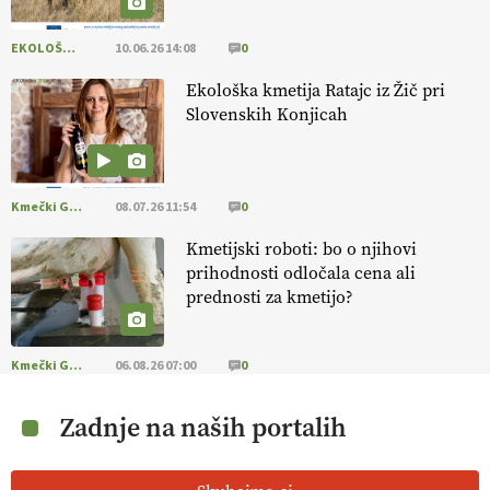
EKOLOŠKO LOGIČNO
10.06.26 14:08
0
Ekološka kmetija Ratajc iz Žič pri
Slovenskih Konjicah
Kmečki Glas
08.07.26 11:54
0
Kmetijski roboti: bo o njihovi
prihodnosti odločala cena ali
prednosti za kmetijo?
Kmečki Glas
06.08.26 07:00
0
Zadnje na naših portalih