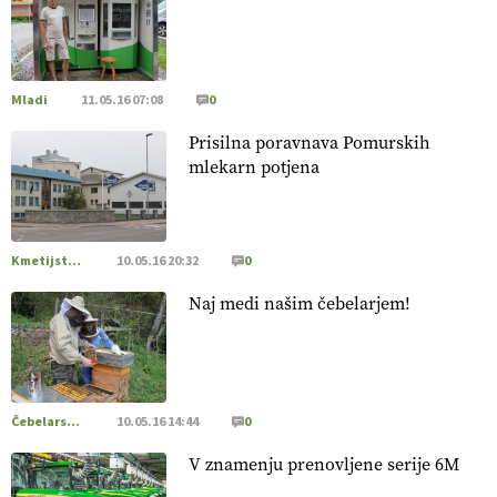
[EKOloško = LOGIČNO
]
Poleti pridelek rešujejo zdrava tla
in vlaga.
VEČ
https://t.co/qmMX2yevum @EUAgri #IMCAP
#CAP https://t.co/dDwsipE645
Mladi
11.05.16 07:08
0
15.07.2026
Prisilna poravnava Pomurskih
mlekarn potjena
[EKOloško = LOGIČNO
]
Mulčer
– naravna pot do zdravih
tal
. VEČ
https://t.co/J7RkeaYpYu @EUAgri #IMCAP #CAP
https://t.co/RVG0FzcQN6
14.07.2026
Kmetijstvo Podravja in Pomurja
10.05.16 20:32
0
Naj medi našim čebelarjem!
[EKOloško = LOGIČNO
] Zdravje rastlin je ključno za
prehransko varnost,
okolje in kakovost življenja. VEČ
https://t.co/K0USFPJ5fJ @EUAgri #IMCAP #CAP
https://t.co/vcHhoOixHy
14.07.2026
Čebelarstvo
10.05.16 14:44
0
V znamenju prenovljene serije 6M
[EKOloško = LOGIČNO
]
Danes ni pomembna le količina