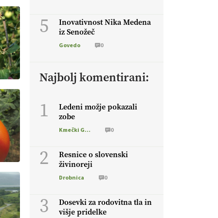
5
Inovativnost Nika Medena
iz Senožeč
Govedo
0
Najbolj komentirani:
1
Ledeni možje pokazali
zobe
Kmečki Glas
0
2
Resnice o slovenski
živinoreji
Drobnica
0
3
Dosevki za rodovitna tla in
višje pridelke