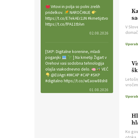
Vrtovi in polja so polni zrelih
Ka
pridelkov.
NAROČANJE
sa
https://t.co/E7ekAEr2JN #kmetijstvo
https://t.co/fPA11tblvn
V Slove
domači
02.08.2026
nekate
vzdrže
prevla
[SKP: Digitalne korenine, mladi
številn
poganjki
] Na kmetiji Žigart v
nasade
Vi
Orehovi vasi sodobna tehnologija
[…]
olajša vsakodnevno delo.
VEČ
šk
@EUAgri #IMCAP #CAP #SKP
Letošn
#digitalno https://t.co/wEaow88sh8
vročimi
01.08.2026
Tako lj
ji seve
do bol
pridel
Valter Kobal in Mojca Tiršek vodita
priprav
ekološko vinsko posestvo Fedora
Hl
na Krasu.
VEČ
hl
https://t.co/LaVojgKwfF
https://t.co/QHIZn0XP70
Ko gov
otoka,