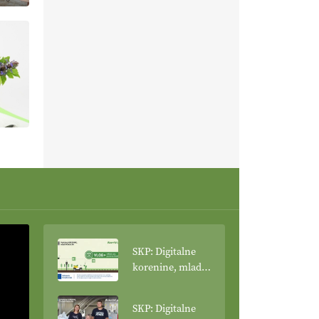
SKP: Digitalne
korenine, mladi
poganjki: VLOG
Tehnologija
SKP: Digitalne
spreminja