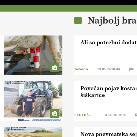
Najbolj br
Ali so potrebni dodat
Govedo
19.05.26 10:44
0
Povečan pojav kosta
šiškarice
EKOLOŠKO LOGIČNO
04.06.26 07:00
Nova pnevmatska sej