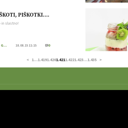
me, zatem pa zrnje od plev očisti […]
ŠKOTI, PIŠKOTKI….
 in slastno!
Kmečki Glas
18.08.15 11:15
0
<
1
…
1.419
1.420
1.421
1.422
1.423
…
1.435
>