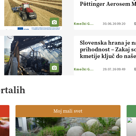
Pöttinger Aerosem 
Kmečki Glas
30.06.26 09:20
Slovenska hrana je n
prihodnost – Zakaj s
kmetije ključ do naše
Kmečki Glas
29.07.26 09:49
rtalih
Moj mali svet