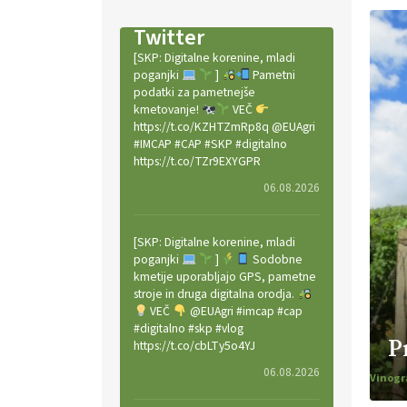
Twitter
[SKP: Digitalne korenine, mladi
poganjki
]
Pametni
podatki za pametnejše
kmetovanje!
VEČ
https://t.co/KZHTZmRp8q @EUAgri
#IMCAP #CAP #SKP #digitalno
https://t.co/TZr9EXYGPR
06.08.2026
[SKP: Digitalne korenine, mladi
poganjki
]
Sodobne
kmetije uporabljajo GPS, pametne
stroje in druga digitalna orodja.
VEČ
@EUAgri #imcap #cap
#digitalno #skp #vlog
P
https://t.co/cbLTy5o4YJ
06.08.2026