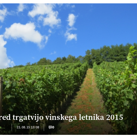
red trgatvijo vinskega letnika 2015
Vinogradništvo
21.08.15 13:08
0