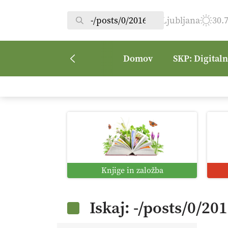
Ljubljana
30.
Domov
SKP: Digital
Knjige in založba
Iskaj: -/posts/0/20