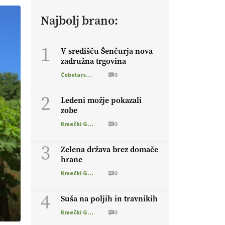
Najbolj brano:
1
V središču Šenčurja nova
zadružna trgovina
Čebelarstvo
0
2
Ledeni možje pokazali
zobe
Kmečki Glas
0
3
Zelena država brez domače
hrane
Kmečki Glas
0
4
Suša na poljih in travnikih
Kmečki Glas
0