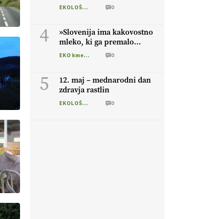
EKOLOŠKO LOGIČNO
0
4
»Slovenija ima kakovostno
mleko, ki ga premalo
cenimo«
EKO kmetijstvo
0
5
12. maj – mednarodni dan
zdravja rastlin
EKOLOŠKO LOGIČNO
0