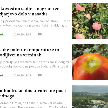
kovostno sadje – nagrada za
djarjevo delo v nasadu
niji pridelamo veliko sadja, največ jabolk. Tudi na
h vrtovih navadno raste vsaj kakšna jablana,
ri pa imajo kar zavidanja vredne in lepo
vane nasade te sadne vrste. Na podeželju
Uporabni vrt
20.08.15 13:36
0
dujejo stari nasadi z visokodebelnimi jablanami in
a sadjarska društva si prizadevajo ohraniti te
, ki so s starimi sortami pravo bogastvo. Da smo
soke poletne temperature in
odljivci na vrtninah
je poletje je z visokimi temperaturami in dolgimi
 obdobji vplivalo na počutje ljudi, rastlin in živali.
udje kot živali smo iskali senco in hlad, rastline pa
da niso mogle ubežati. S svojimi ravnanji smo jim
Uporabni vrt
20.08.15 13:24
0
jšega počutja lahko pomagali predvsem
ovalci z zadostno oskrbo z vodo, uporabo različnih
kov, ki blažijo […]
adna Irska obiskovalca ne pusti
adnega
orimo o Otoku, pogosto mislimo kar na oba
 ki ležita nad Rokavskim prelivom. To sta Velika