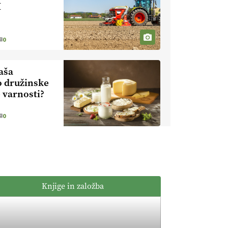
kmetijstvo brez
M
EKOloško =
škropljenja?
logično: ekološka
kmetija
0
ALTENBAHER
EKOloško =
logično:
aša
ekološko
o družinske
oljarstvo
EKOloško =
 varnosti?
MORGAN
logično: ekološka
kmetija FREŠER
0
KMETIJSKA
LIGA PRVAKOV:
POMLADITEV
KMETIJSKE
KMETIJSKA
EKIPE
LIGA PRVAKOV:
Knjige in založba
UKRAJINA vs.
EVROPA
EKOloško =
logično: ekološka