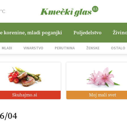
7°C
ne korenine, mladi poganjki
Poljedelstvo
Živino
MLADI
VINARSTVO
PERUTNINA
ŽENSKE
OSTALO
Skuhajmo.si
Moj mali svet
16/04