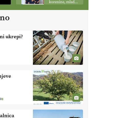
korenine, mladi
podobo
poganjki:
kmetijstva
prašičerejska
ano
EKOloško =
kmetija ŽIGART
logično: VLOG
Ekološka hrana –
je res varnejša?
ni ukrepi?
EKOloško =
logično:
vinogradniško in
vinarsko
EKOloško =
posestvo
logično: ekološka
MonteMoro
kmetija KURNIK
njeve
EKOloško =
logično: ekološka
kmetija HOMAR
0
EKOloško =
logično: VLOG
Ekološko
alnica