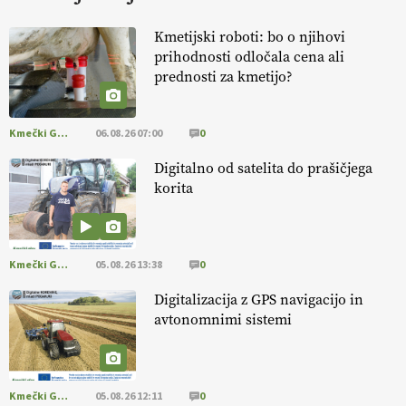
KURNIK
Kmetijski roboti: bo o njihovi
prihodnosti odločala cena ali
EKOloško = logično: ekološka kmetija
prednosti za kmetijo?
HOMAR
Kmečki Glas
06.08.26 07:00
0
EKOloško = logično: VLOG Ekološko
kmetijstvo brez škropljenja?
Digitalno od satelita do prašičjega
korita
EKOloško = logično: ekološka kmetija
ALTENBAHER
Kmečki Glas
05.08.26 13:38
0
EKOloško = logično: ekološko oljarstvo
Digitalizacija z GPS navigacijo in
MORGAN
avtonomnimi sistemi
EKOloško = logično: ekološka kmetija
FREŠER
Kmečki Glas
05.08.26 12:11
0