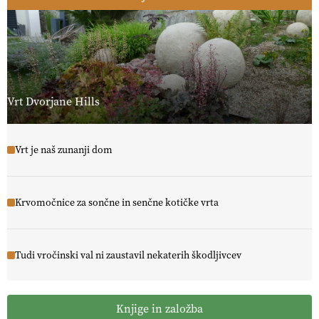
Vrt Dvorjane Hills
Vrt je naš zunanji dom
Krvomočnice za sončne in senčne kotičke vrta
Tudi vročinski val ni zaustavil nekaterih škodljivcev
Knjige in založba