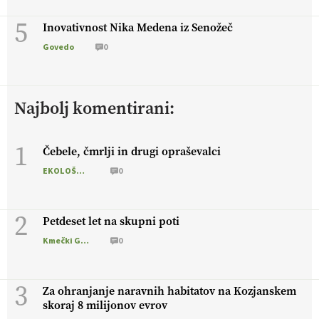
5
Inovativnost Nika Medena iz Senožeč
Govedo
0
Najbolj komentirani:
1
Čebele, čmrlji in drugi opraševalci
EKOLOŠKO LOGIČNO
0
2
Petdeset let na skupni poti
Kmečki Glas
0
3
Za ohranjanje naravnih habitatov na Kozjanskem
skoraj 8 milijonov evrov