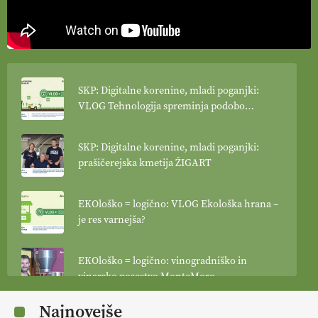
SKP: Digitalne korenine, mladi poganjki:
VLOG Tehnologija spreminja podobo
kmetijstva
SKP: Digitalne korenine, mladi poganjki:
prašičerejska kmetija ŽIGART
EKOloško = logično: VLOG Ekološka hrana –
je res varnejša?
EKOloško = logično: vinogradniško in
vinarsko posestvo MonteMoro
Najnovejše
EKOloško = logično: ekološka kmetija