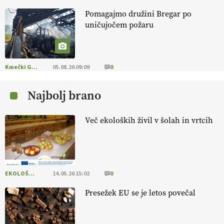
Pomagajmo družini Bregar po
KMETIJSKA LIGA PRVAKOV: POMLADITEV
uničujočem požaru
KMETIJSKE EKIPE
KMETIJSKA LIGA PRVAKOV: UKRAJINA vs.
EVROPA
Kmečki Glas
05.08.26 09:09
0
Najbolj brano
EKOloško = logično: ekološka kmetija
B'ZGAR
Več ekoloških živil v šolah in vrtcih
EKOloško = logično: VLOG Okus je
pomembnejši od izgleda
EKOLOŠKO LOGIČNO
14.05.26 15:02
0
EKOloško = logično: ekološka kmetija PR'
RAKARI
Presežek EU se je letos povečal