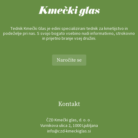
Tednik Kmečki Glas je edini specializirani tednik za kmetijstvo in
podeželje pri nas. S svojo bogato vsebino nudi informativno, strokovno
in prijetno branje vsej družini.
Naročite se
Kontakt
ČZD Kmečki glas, d. o. o .
Vurnikova ulica 2, 1000 Ljubljana
info@czd-kmeckiglas.si