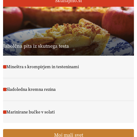
Skuhajmo.si
Jabolčna pita iz skutnega testa
Mineštra s krompirjem in testeninami
Sladoledna kremna rezina
Marinirane bučke v solati
Moj mali svet