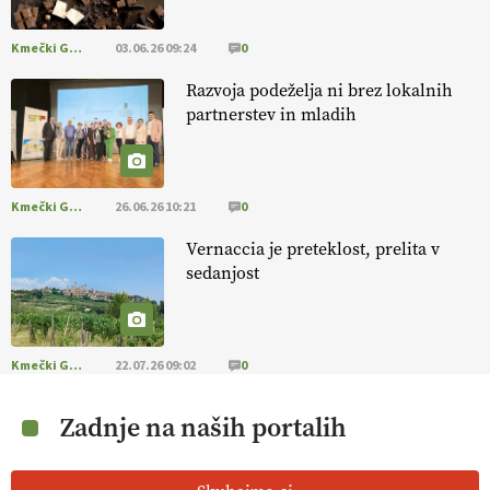
Kmečki Glas
03.06.26 09:24
0
Razvoja podeželja ni brez lokalnih
partnerstev in mladih
Kmečki Glas
26.06.26 10:21
0
Vernaccia je preteklost, prelita v
sedanjost
Kmečki Glas
22.07.26 09:02
0
Zadnje na naših portalih