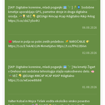
[SKP: Digitalne korenine, mladi poganjki
]
Sodobne
kmetije uporabljajo GPS, pametne stroje in druga digitalna
orodja.
VEČ
@EUAgri #imcap #cap #digitalno #skp #vlog
https://t.co/cbLTy5o4YJ
06.08.2026
Vrtovi in polja so polni zrelih pridelkov.
NAROČANJE
https://t.co/E7ekAEr2JN #kmetijstvo https://t.co/fPA11tblvn
02.08.2026
[SKP: Digitalne korenine, mladi poganjki
] Na kmetiji Žigart
v Orehovi vasi sodobna tehnologija olajša vsakodnevno delo.
VEČ
@EUAgri #IMCAP #CAP #SKP #digitalno
https://t.co/wEaow88sh8
01.08.2026
Valter Kobal in Mojca Tiršek vodita ekološko vinsko posestvo