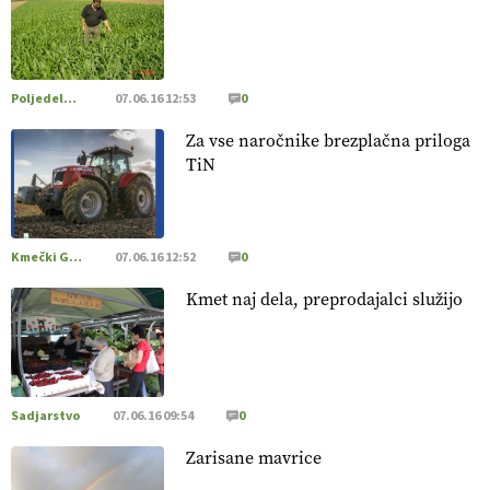
[EKOloško = LOGIČNO
]
Poleti pridelek rešujejo zdrava tla
in vlaga.
VEČ
https://t.co/qmMX2yevum @EUAgri #IMCAP
#CAP https://t.co/dDwsipE645
Poljedelstvo
07.06.16 12:53
0
15.07.2026
Za vse naročnike brezplačna priloga
TiN
[EKOloško = LOGIČNO
]
Mulčer
– naravna pot do zdravih
tal
. VEČ
https://t.co/J7RkeaYpYu @EUAgri #IMCAP #CAP
https://t.co/RVG0FzcQN6
14.07.2026
Kmečki Glas
07.06.16 12:52
0
Kmet naj dela, preprodajalci služijo
[EKOloško = LOGIČNO
] Zdravje rastlin je ključno za
prehransko varnost,
okolje in kakovost življenja. VEČ
https://t.co/K0USFPJ5fJ @EUAgri #IMCAP #CAP
https://t.co/vcHhoOixHy
14.07.2026
Sadjarstvo
07.06.16 09:54
0
Zarisane mavrice
[EKOloško = LOGIČNO
]
Danes ni pomembna le količina