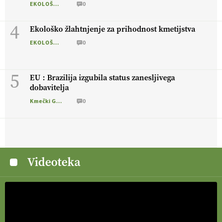
EKOLOŠKO LOGIČNO
0
4
Ekološko žlahtnjenje za prihodnost kmetijstva
EKOLOŠKO LOGIČNO
0
5
EU : Brazilija izgubila status zanesljivega
dobavitelja
Kmečki Glas
0
Videoteka