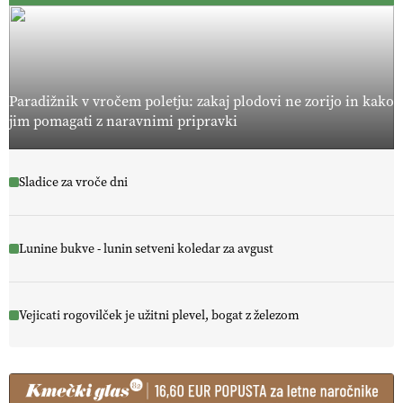
Paradižnik v vročem poletju: zakaj plodovi ne zorijo in kako
jim pomagati z naravnimi pripravki
Sladice za vroče dni
Lunine bukve - lunin setveni koledar za avgust
Vejicati rogovilček je užitni plevel, bogat z železom