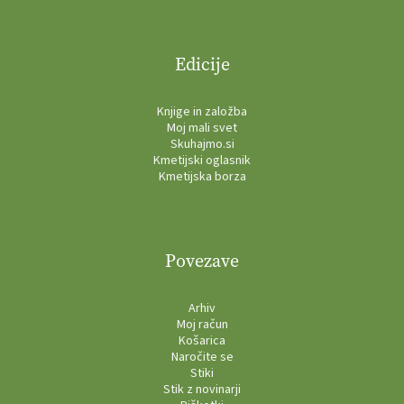
Edicije
Knjige in založba
Moj mali svet
Skuhajmo.si
Kmetijski oglasnik
Kmetijska borza
Povezave
Arhiv
Moj račun
Košarica
Naročite se
Stiki
Stik z novinarji