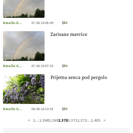
hrane, ampak tudi način njene pridelave
. VEČ
https://t.co/bKGeI4ZcNi @EUAgri #imcap #cap #blog
https://t.co/2sllAmcKwG
14.07.2026
Kmečki Glas
07.06.16 08:09
0
Zarisane mavrice
[EKOloško = LOGIČNO
]
Kakovostna ekološka semena in
prilagojene sorte
so temelj uspešne ekološke pridelave.
VEČ
https://t.co/OQSsax7l8V @EUAgri #IMCAP #CAP
https://t.co/PAL0zlhVia
13.07.2026
Kmečki Glas
07.06.16 07:58
0
Prijetna senca pod pergolo
[EKOloško = LOGIČNO
]
Na kmetiji Polone Ratajc je
pridelava aronije
v dobrem desetletju zrasla v uspešno
kmetijsko in podjetniško zgodbo.
VEČ
https://t.co/EulJoSBYMi @EUAgri #IMCAP #CAP
https://t.co/xp1oihBDaJ
Kmečki Glas
06.06.16 12:58
0
13.07.2026
<
1
…
1.368
1.369
1.370
1.371
1.372
…
1.435
>
[EKOloško = LOGIČNO
]
Ekološka vina so vse bolj iskana