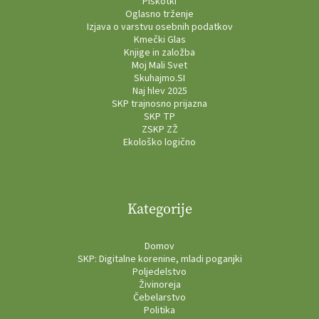
Piškotki
Oglasno trženje
Izjava o varstvu osebnih podatkov
Kmečki Glas
Knjige in založba
Moj Mali Svet
Skuhajmo.SI
Naj hlev 2025
SKP trajnosno prijazna
SKP TP
ZSKP ZŽ
Ekološko logično
Kategorije
Domov
SKP: Digitalne korenine, mladi poganjki
Poljedelstvo
Živinoreja
Čebelarstvo
Politika