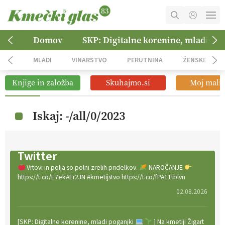
MOJ RAČUN
Domov
SKP: Digitalne korenine, mladi po
KOŠARICA
MLADI
VINARSTVO
PERUTNINA
ŽENSKE
NAROČITE SE
Knjige in založba
Skuhajmo.si
Moj mali 
OGLASNO TRŽENJE
Iskaj: -/all/0/2023
Twitter
Vrtovi in polja so polni zrelih pridelkov.
NAROČANJE
https://t.co/E7ekAEr2JN #kmetijstvo https://t.co/fPA11tblvn
02.08.2026
[SKP: Digitalne korenine, mladi poganjki
] Na kmetiji Žigart