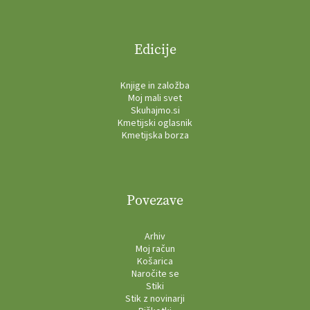
Edicije
Knjige in založba
Moj mali svet
Skuhajmo.si
Kmetijski oglasnik
Kmetijska borza
Povezave
Arhiv
Moj račun
Košarica
Naročite se
Stiki
Stik z novinarji