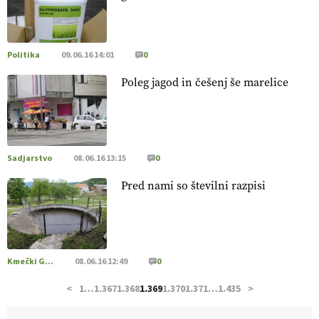
pridelava aronije
v dobrem desetletju zrasla v uspešno
kmetijsko in podjetniško zgodbo.
VEČ
https://t.co/EulJoSBYMi @EUAgri #IMCAP #CAP
https://t.co/xp1oihBDaJ
Politika
09.06.16 14:01
0
13.07.2026
Poleg jagod in češenj še marelice
[EKOloško = LOGIČNO
]
Ekološka vina so vse bolj iskana
doma in v tujini
. Zato je ekološka pridelava odlična priložnost
za slovenske vinarje
. VEČ
https://t.co/XAe9EbeAbK
@EUAgri #IMCAP #CAP https://t.co/01qpoeLyNP
Sadjarstvo
08.06.16 13:15
0
13.07.2026
Pred nami so številni razpisi
[EKOloško = LOGIČNO
] Mladi
so ključni za prihodnost
kmetijstva in uspešno prenovo kmetij
. VEČ
https://t.co/RRn8unbwXp @EUAgri #IMCAP #CAP
https://t.co/mnLHFv2VuP
Kmečki Glas
08.06.16 12:49
0
13.07.2026
<
1
…
1.367
1.368
1.369
1.370
1.371
…
1.435
>
[EKOloško = LOGIČNO
]
Ekološka reja kokoši skrbi za