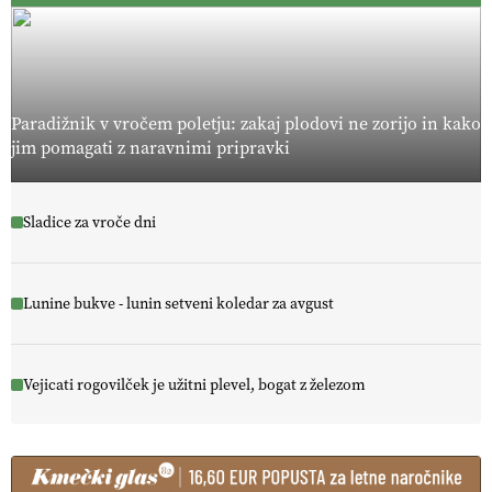
Paradižnik v vročem poletju: zakaj plodovi ne zorijo in kako
jim pomagati z naravnimi pripravki
Sladice za vroče dni
Lunine bukve - lunin setveni koledar za avgust
Vejicati rogovilček je užitni plevel, bogat z železom