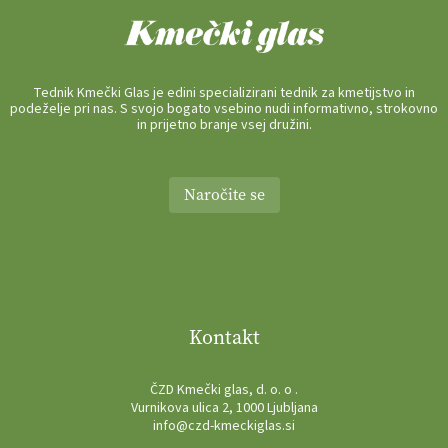
Tednik Kmečki Glas je edini specializirani tednik za kmetijstvo in
podeželje pri nas. S svojo bogato vsebino nudi informativno, strokovno
in prijetno branje vsej družini.
Naročite se
Kontakt
ČZD Kmečki glas, d. o. o .
Vurnikova ulica 2, 1000 Ljubljana
info@czd-kmeckiglas.si