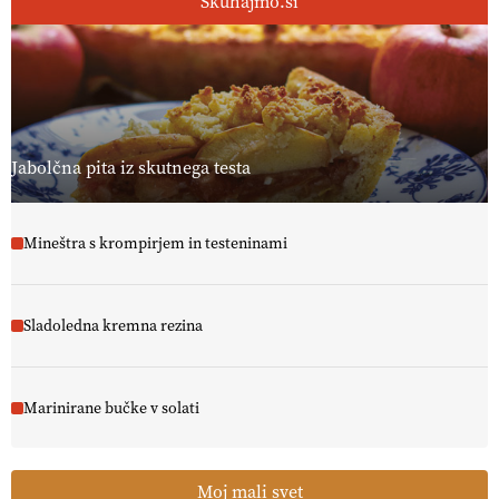
Skuhajmo.si
Jabolčna pita iz skutnega testa
Mineštra s krompirjem in testeninami
Sladoledna kremna rezina
Marinirane bučke v solati
Moj mali svet