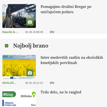
Pomagajmo družini Bregar po
KMETIJSKA LIGA PRVAKOV: POMLADITEV
uničujočem požaru
KMETIJSKE EKIPE
KMETIJSKA LIGA PRVAKOV: UKRAJINA vs.
EVROPA
Kmečki Glas
05.08.26 09:09
0
Najbolj brano
EKOloško = logično: ekološka kmetija
B'ZGAR
Setev medovitih rastlin na ekoloških
kmetijskih površinah
EKOloško = logično: VLOG Okus je
pomembnejši od izgleda
EKOLOŠKO LOGIČNO
08.05.26 13:33
0
EKOloško = logično: ekološka kmetija PR'
RAKARI
Trdo delo, ne le razgled