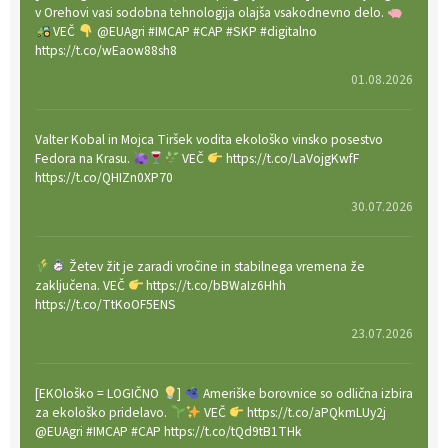
v Orehovi vasi sodobna tehnologija olajša vsakodnevno delo.
VEČ
@EUAgri #IMCAP #CAP #SKP #digitalno
https://t.co/wEaow88sh8
01.08.2026
Valter Kobal in Mojca Tiršek vodita ekološko vinsko posestvo
Fedora na Krasu.
VEČ
https://t.co/LaVojgKwfF
https://t.co/QHIZn0XP70
30.07.2026
Žetev žit je zaradi vročine in stabilnega vremena že
zaključena. VEČ
https://t.co/bBWaIz6Hhh
https://t.co/TtKoOF5ENS
23.07.2026
[EKOloško = LOGIČNO
]
Ameriške borovnice so odlična izbira
za ekološko pridelavo.
VEČ
https://t.co/aPQkmLUy2j
@EUAgri #IMCAP #CAP https://t.co/tQd9tB1THk