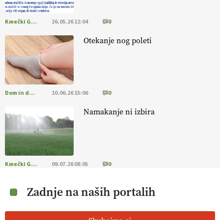
Kmečki Glas
26.05.26 12:04
0
Otekanje nog poleti
Dom in družina
10.06.26 15:06
0
Namakanje ni izbira
Kmečki Glas
09.07.26 08:05
0
Zadnje na naših portalih