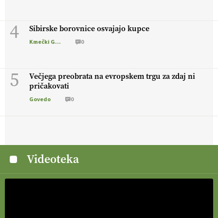
4
Sibirske borovnice osvajajo kupce
Kmečki Glas
0
5
Večjega preobrata na evropskem trgu za zdaj ni
pričakovati
Govedo
0
Videoteka