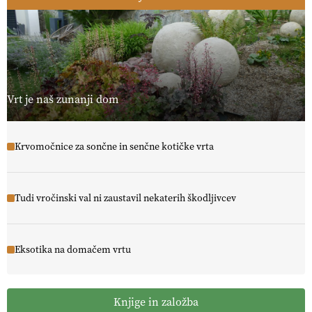
Vrt je naš zunanji dom
Krvomočnice za sončne in senčne kotičke vrta
Tudi vročinski val ni zaustavil nekaterih škodljivcev
Eksotika na domačem vrtu
Knjige in založba