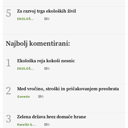
5
Za razvoj trga ekoloških živil
EKOLOŠKO LOGIČNO
0
Najbolj komentirani:
1
Ekološka reja kokoši nesnic
EKOLOŠKO LOGIČNO
0
2
Med vročino, stroški in pričakovanjem preobrata
Govedo
0
3
Zelena država brez domače hrane
Kmečki Glas
0