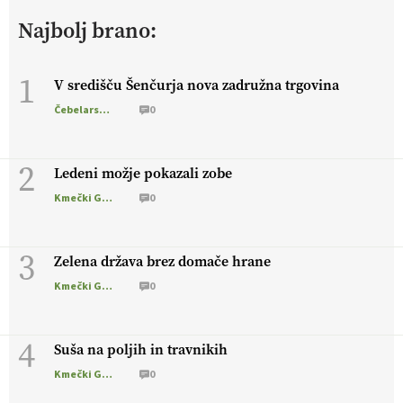
živali
, okolje
in kakovostna jajca
. VEČ
Najbolj brano:
https://t.co/PX49GVsP1M @EUAgri #IMCAP #CAP
https://t.co/a1xatzEeid
13.07.2026
1
V središču Šenčurja nova zadružna trgovina
Čebelarstvo
0
[EKOloško = LOGIČNO
]
Za bolj zdrava tla, večjo odpornost
tal na sušo in manj škodljivcev.
VEČ
https://t.co/PgMzHo6tt3
@EUAgri #IMCAP #CAP https://t.co/azYaR71AkI
2
Ledeni možje pokazali zobe
10.07.2026
Kmečki Glas
0
[EKOloško = LOGIČNO ] Ekološka hrana: Resnica ali le dobra
3
reklama?
PRISLUHNITE
@EUAgri #imcap #cap #eco #skp
Zelena država brez domače hrane
#vlog https://t.co/yev5PreiJu
Kmečki Glas
0
09.07.2026
4
Suša na poljih in travnikih
Kmečki Glas
0