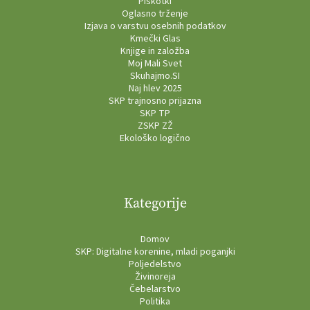
Piškotki
Oglasno trženje
Izjava o varstvu osebnih podatkov
Kmečki Glas
Knjige in založba
Moj Mali Svet
Skuhajmo.SI
Naj hlev 2025
SKP trajnosno prijazna
SKP TP
ZSKP ZŽ
Ekološko logično
Kategorije
Domov
SKP: Digitalne korenine, mladi poganjki
Poljedelstvo
Živinoreja
Čebelarstvo
Politika