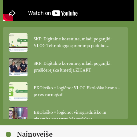
SKP: Digitalne korenine, mladi poganjki:
VLOG Tehnologija spreminja podobo
kmetijstva
SKP: Digitalne korenine, mladi poganjki:
prašičerejska kmetija ŽIGART
EKOloško = logično: VLOG Ekološka hrana –
je res varnejša?
EKOloško = logično: vinogradniško in
vinarsko posestvo MonteMoro
Najnovejše
EKOloško = logično: ekološka kmetija