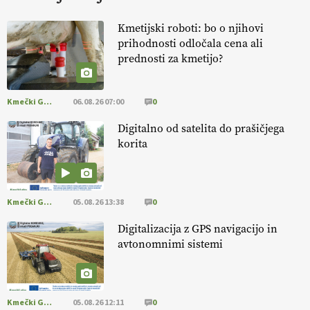
KURNIK
Kmetijski roboti: bo o njihovi
prihodnosti odločala cena ali
EKOloško = logično: ekološka kmetija
prednosti za kmetijo?
HOMAR
Kmečki Glas
06.08.26 07:00
0
EKOloško = logično: VLOG Ekološko
kmetijstvo brez škropljenja?
Digitalno od satelita do prašičjega
korita
EKOloško = logično: ekološka kmetija
ALTENBAHER
Kmečki Glas
05.08.26 13:38
0
EKOloško = logično: ekološko oljarstvo
Digitalizacija z GPS navigacijo in
MORGAN
avtonomnimi sistemi
EKOloško = logično: ekološka kmetija
FREŠER
Kmečki Glas
05.08.26 12:11
0