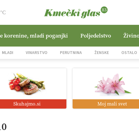
9°C
ne korenine, mladi poganjki
Poljedelstvo
Živino
MLADI
VINARSTVO
PERUTNINA
ŽENSKE
OSTALO
Skuhajmo.si
Moj mali svet
10