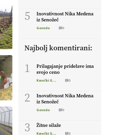
5
Inovativnost Nika Medena
iz Senožeč
Govedo
0
Najbolj komentirani:
1
Prilagajanje pridelave ima
svojo ceno
Kmečki Glas
0
2
Inovativnost Nika Medena
iz Senožeč
Govedo
0
3
Žitne silaže
Kmečki Glas
0