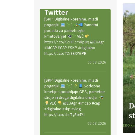
Twitter
[SKP: Digitalne korenine, mladi
poganjki
]
Pametni
podatki za pametnejše
kmetovanje!
VEČ
https://t.co/KZHTZmRp8q @EUAgri
#IMCAP #CAP #SKP #digitalno
https://t.co/TZr9EXYGPR
06.08.2026
[SKP: Digitalne korenine, mladi
poganjki
]
Sodobne
kmetije uporabljajo GPS, pametne
stroje in druga digitalna orodja.
VEČ
@EUAgri #imcap #cap
D
#digitalno #skp #vlog
s
https://t.co/cbLTy5o4YJ
06.08.2026