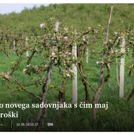
o novega sadovnjaka s čim maj
troški
EKO kmetijstvo
13.05.16 13:17
0