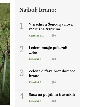
Najbolj brano:
1
V središču Šenčurja nova
zadružna trgovina
Čebelarstvo
0
2
Ledeni možje pokazali
zobe
Kmečki Glas
0
3
Zelena država brez domače
hrane
Kmečki Glas
0
4
Suša na poljih in travnikih
Kmečki Glas
0