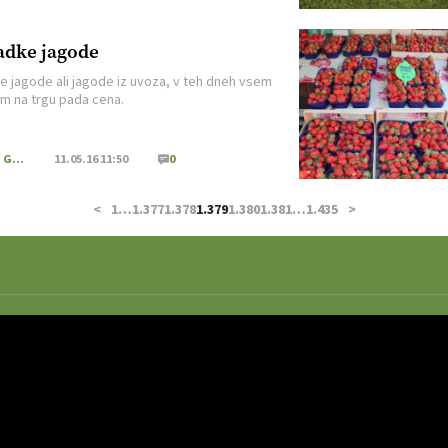
vniku. Jedi za piknik naj bodo preproste in lahke,
ljene […]
adke jagode
 jagode ali jagode iz uvoza, v teh dneh vsem
m na trgu pada cena.
Kmečki Glas
11.05.16 11:50
0
<
1
…
1.377
1.378
1.379
1.380
1.381
…
1.435
>