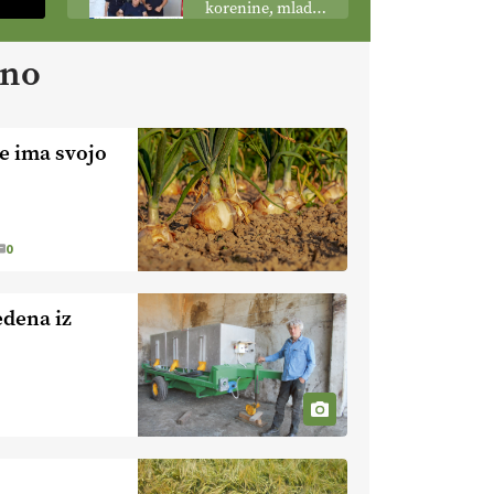
korenine, mladi
podobo
poganjki:
kmetijstva
prašičerejska
ano
EKOloško =
kmetija ŽIGART
logično: VLOG
Ekološka hrana –
je res varnejša?
ve ima svojo
EKOloško =
logično:
vinogradniško in
vinarsko
EKOloško =
0
posestvo
logično: ekološka
MonteMoro
kmetija KURNIK
edena iz
EKOloško =
logično: ekološka
kmetija HOMAR
EKOloško =
logično: VLOG
Ekološko