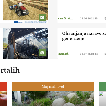
Kmečki Glas
24.06.26 11:15
Ohranjanje narave z
generacije
EKOLOŠKO LOGIČNO
21.07.26 08:14
rtalih
Moj mali svet