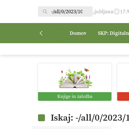
Ljubljana
17.
Domov
SKP: Digital
Knjige in založba
Iskaj: -/all/0/2023/