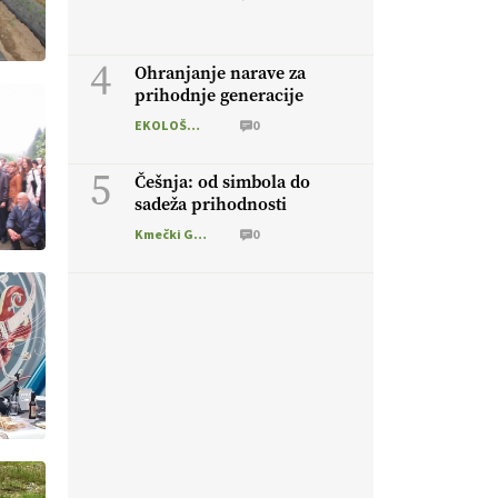
4
Ohranjanje narave za
prihodnje generacije
EKOLOŠKO LOGIČNO
0
5
Češnja: od simbola do
sadeža prihodnosti
Kmečki Glas
0