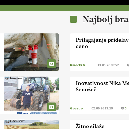
Najbolj br
Prilagajanje pridela
ceno
Kmečki Glas
13.05.26 09:52
Inovativnost Nika M
Senožeč
Govedo
02.06.26 13:19
0
Žitne silaže