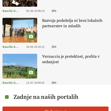
Kmečki Glas
03.06.26 09:24
0
Razvoja podeželja ni brez lokalnih
partnerstev in mladih
Kmečki Glas
26.06.26 10:21
0
Vernaccia je preteklost, prelita v
sedanjost
Kmečki Glas
22.07.26 09:02
0
Zadnje na naših portalih