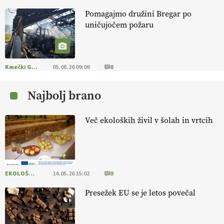
Pomagajmo družini Bregar po
KMETIJSKA LIGA PRVAKOV: POMLADITEV
uničujočem požaru
KMETIJSKE EKIPE
KMETIJSKA LIGA PRVAKOV: UKRAJINA vs.
EVROPA
Kmečki Glas
05.08.26 09:09
0
Najbolj brano
EKOloško = logično: ekološka kmetija
B'ZGAR
Več ekoloških živil v šolah in vrtcih
EKOloško = logično: VLOG Okus je
pomembnejši od izgleda
EKOLOŠKO LOGIČNO
14.05.26 15:02
0
EKOloško = logično: ekološka kmetija PR'
RAKARI
Presežek EU se je letos povečal