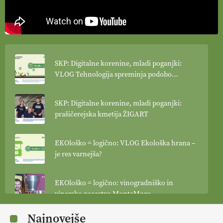
SKP: Digitalne korenine, mladi poganjki:
VLOG Tehnologija spreminja podobo
kmetijstva
SKP: Digitalne korenine, mladi poganjki:
prašičerejska kmetija ŽIGART
EKOloško = logično: VLOG Ekološka hrana –
je res varnejša?
EKOloško = logično: vinogradniško in
vinarsko posestvo MonteMoro
Najnovejše
EKOloško = logično: ekološka kmetija