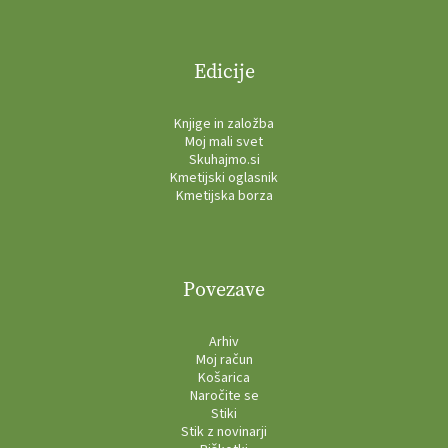
Edicije
Knjige in založba
Moj mali svet
Skuhajmo.si
Kmetijski oglasnik
Kmetijska borza
Povezave
Arhiv
Moj račun
Košarica
Naročite se
Stiki
Stik z novinarji