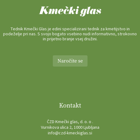
Tednik Kmečki Glas je edini specializirani tednik za kmetijstvo in
podeželje pri nas. S svojo bogato vsebino nudi informativno, strokovno
in prijetno branje vsej družini.
Naročite se
Kontakt
ČZD Kmečki glas, d. o. o .
Vurnikova ulica 2, 1000 Ljubljana
info@czd-kmeckiglas.si