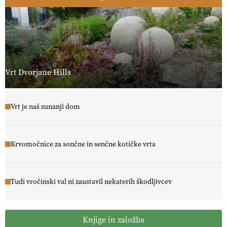
Vrt Dvorjane Hills
Vrt je naš zunanji dom
Krvomočnice za sončne in senčne kotičke vrta
Tudi vročinski val ni zaustavil nekaterih škodljivcev
Knjige in založba