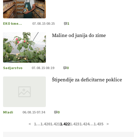
hrane, ampak tudi način njene pridelave
. VEČ
https://t.co/bKGeI4ZcNi @EUAgri #imcap #cap #blog
https://t.co/2sllAmcKwG
14.07.2026
EKO kmetijstvo
07.08.15 08:25
1
Maline od junija do zime
[EKOloško = LOGIČNO
]
Kakovostna ekološka semena in
prilagojene sorte
so temelj uspešne ekološke pridelave.
VEČ
https://t.co/OQSsax7l8V @EUAgri #IMCAP #CAP
https://t.co/PAL0zlhVia
13.07.2026
Sadjarstvo
07.08.15 08:19
0
Štipendije za deficitarne poklice
[EKOloško = LOGIČNO
]
Na kmetiji Polone Ratajc je
pridelava aronije
v dobrem desetletju zrasla v uspešno
kmetijsko in podjetniško zgodbo.
VEČ
https://t.co/EulJoSBYMi @EUAgri #IMCAP #CAP
https://t.co/xp1oihBDaJ
Mladi
06.08.15 07:34
0
13.07.2026
<
1
…
1.420
1.421
1.422
1.423
1.424
…
1.435
>
[EKOloško = LOGIČNO
]
Ekološka vina so vse bolj iskana