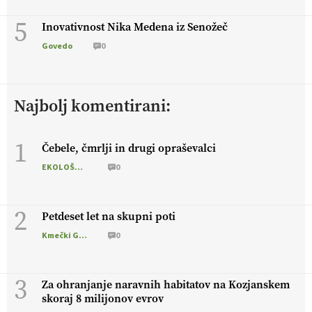
5
Inovativnost Nika Medena iz Senožeč
Govedo
0
Najbolj komentirani:
1
Čebele, čmrlji in drugi opraševalci
EKOLOŠKO LOGIČNO
0
2
Petdeset let na skupni poti
Kmečki Glas
0
3
Za ohranjanje naravnih habitatov na Kozjanskem
skoraj 8 milijonov evrov