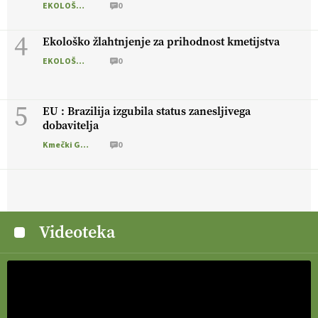
EKOLOŠKO LOGIČNO
0
4
Ekološko žlahtnjenje za prihodnost kmetijstva
EKOLOŠKO LOGIČNO
0
5
EU : Brazilija izgubila status zanesljivega
dobavitelja
Kmečki Glas
0
Videoteka