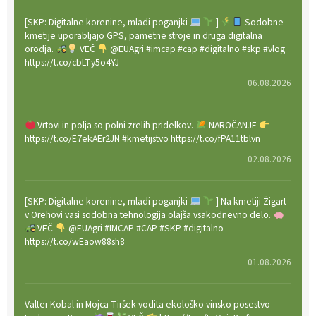
[SKP: Digitalne korenine, mladi poganjki
]
Sodobne
kmetije uporabljajo GPS, pametne stroje in druga digitalna
orodja.
VEČ
@EUAgri #imcap #cap #digitalno #skp #vlog
https://t.co/cbLTy5o4YJ
06.08.2026
Vrtovi in polja so polni zrelih pridelkov.
NAROČANJE
https://t.co/E7ekAEr2JN #kmetijstvo https://t.co/fPA11tblvn
02.08.2026
[SKP: Digitalne korenine, mladi poganjki
] Na kmetiji Žigart
v Orehovi vasi sodobna tehnologija olajša vsakodnevno delo.
VEČ
@EUAgri #IMCAP #CAP #SKP #digitalno
https://t.co/wEaow88sh8
01.08.2026
Valter Kobal in Mojca Tiršek vodita ekološko vinsko posestvo