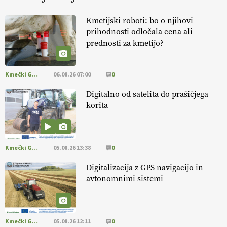
KURNIK
Kmetijski roboti: bo o njihovi
prihodnosti odločala cena ali
EKOloško = logično: ekološka kmetija
prednosti za kmetijo?
HOMAR
Kmečki Glas
06.08.26 07:00
0
EKOloško = logično: VLOG Ekološko
kmetijstvo brez škropljenja?
Digitalno od satelita do prašičjega
korita
EKOloško = logično: ekološka kmetija
ALTENBAHER
Kmečki Glas
05.08.26 13:38
0
EKOloško = logično: ekološko oljarstvo
Digitalizacija z GPS navigacijo in
MORGAN
avtonomnimi sistemi
EKOloško = logično: ekološka kmetija
FREŠER
Kmečki Glas
05.08.26 12:11
0