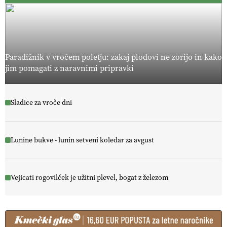
Paradižnik v vročem poletju: zakaj plodovi ne zorijo in kako
jim pomagati z naravnimi pripravki
Sladice za vroče dni
Lunine bukve - lunin setveni koledar za avgust
Vejicati rogovilček je užitni plevel, bogat z železom