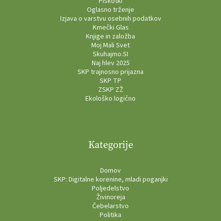
Piškotki
Oglasno trženje
Izjava o varstvu osebnih podatkov
Kmečki Glas
Knjige in založba
Moj Mali Svet
Skuhajmo.SI
Naj hlev 2025
SKP trajnosno prijazna
SKP TP
ZSKP ZŽ
Ekološko logično
Kategorije
Domov
SKP: Digitalne korenine, mladi poganjki
Poljedelstvo
Živinoreja
Čebelarstvo
Politika