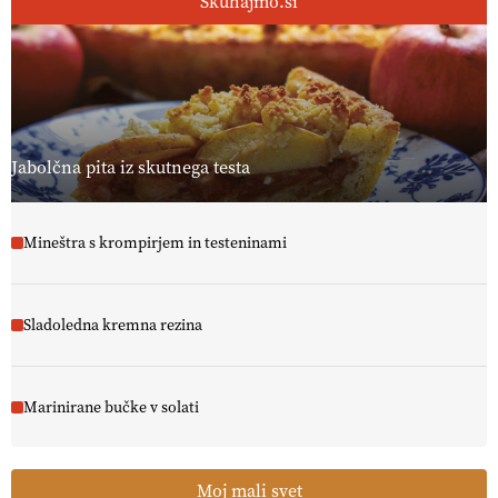
Skuhajmo.si
Jabolčna pita iz skutnega testa
Mineštra s krompirjem in testeninami
Sladoledna kremna rezina
Marinirane bučke v solati
Moj mali svet