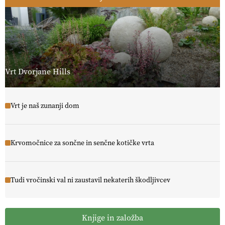
Vrt Dvorjane Hills
Vrt je naš zunanji dom
Krvomočnice za sončne in senčne kotičke vrta
Tudi vročinski val ni zaustavil nekaterih škodljivcev
Knjige in založba