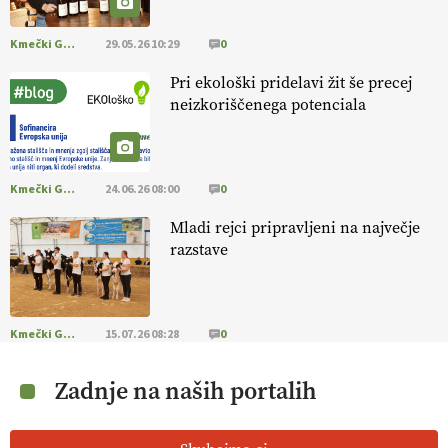
Kmečki Glas
29.05.26 10:29
0
Pri ekološki pridelavi žit še precej
neizkoriščenega potenciala
Kmečki Glas
24.06.26 08:00
0
Mladi rejci pripravljeni na največje
razstave
Kmečki Glas
15.07.26 08:28
0
Zadnje na naših portalih