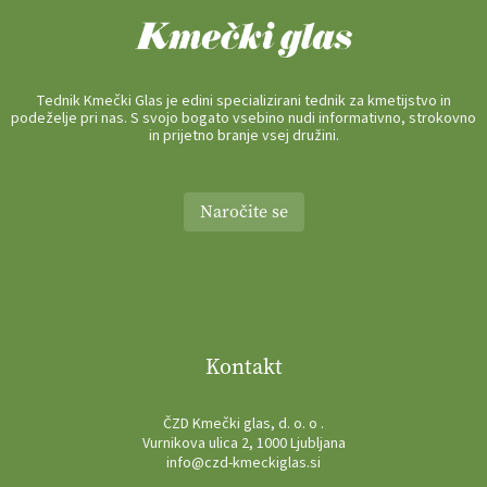
Tednik Kmečki Glas je edini specializirani tednik za kmetijstvo in
podeželje pri nas. S svojo bogato vsebino nudi informativno, strokovno
in prijetno branje vsej družini.
Naročite se
Kontakt
ČZD Kmečki glas, d. o. o .
Vurnikova ulica 2, 1000 Ljubljana
info@czd-kmeckiglas.si