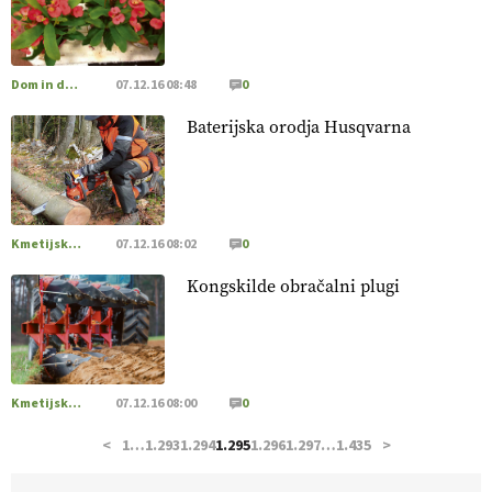
hrane, ampak tudi način njene pridelave
. VEČ
https://t.co/bKGeI4ZcNi @EUAgri #imcap #cap #blog
https://t.co/2sllAmcKwG
14.07.2026
Dom in družina
07.12.16 08:48
0
Baterijska orodja Husqvarna
[EKOloško = LOGIČNO
]
Kakovostna ekološka semena in
prilagojene sorte
so temelj uspešne ekološke pridelave.
VEČ
https://t.co/OQSsax7l8V @EUAgri #IMCAP #CAP
https://t.co/PAL0zlhVia
13.07.2026
Kmetijska mehanizacija
07.12.16 08:02
0
Kongskilde obračalni plugi
[EKOloško = LOGIČNO
]
Na kmetiji Polone Ratajc je
pridelava aronije
v dobrem desetletju zrasla v uspešno
kmetijsko in podjetniško zgodbo.
VEČ
https://t.co/EulJoSBYMi @EUAgri #IMCAP #CAP
https://t.co/xp1oihBDaJ
Kmetijska mehanizacija
07.12.16 08:00
0
13.07.2026
<
1
…
1.293
1.294
1.295
1.296
1.297
…
1.435
>
[EKOloško = LOGIČNO
]
Ekološka vina so vse bolj iskana