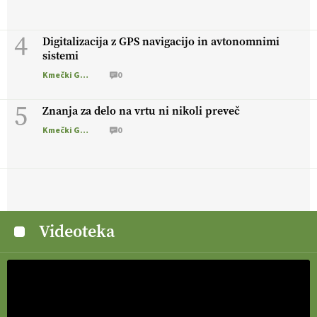
4
Digitalizacija z GPS navigacijo in avtonomnimi
sistemi
Kmečki Glas
0
5
Znanja za delo na vrtu ni nikoli preveč
Kmečki Glas
0
Videoteka