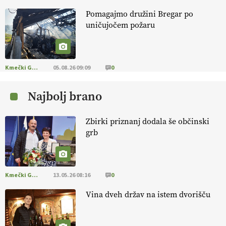
Pomagajmo družini Bregar po
KMETIJSKA LIGA PRVAKOV: POMLADITEV
uničujočem požaru
KMETIJSKE EKIPE
KMETIJSKA LIGA PRVAKOV: UKRAJINA vs.
EVROPA
Kmečki Glas
05.08.26 09:09
0
Najbolj brano
EKOloško = logično: ekološka kmetija
B'ZGAR
Zbirki priznanj dodala še občinski
grb
EKOloško = logično: VLOG Okus je
pomembnejši od izgleda
Kmečki Glas
13.05.26 08:16
0
EKOloško = logično: ekološka kmetija PR'
RAKARI
Vina dveh držav na istem dvorišču