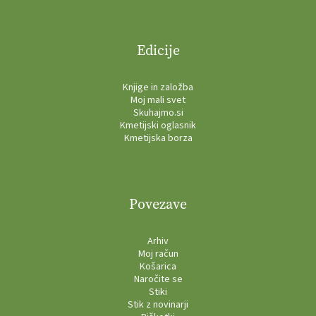
Edicije
Knjige in založba
Moj mali svet
Skuhajmo.si
Kmetijski oglasnik
Kmetijska borza
Povezave
Arhiv
Moj račun
Košarica
Naročite se
Stiki
Stik z novinarji