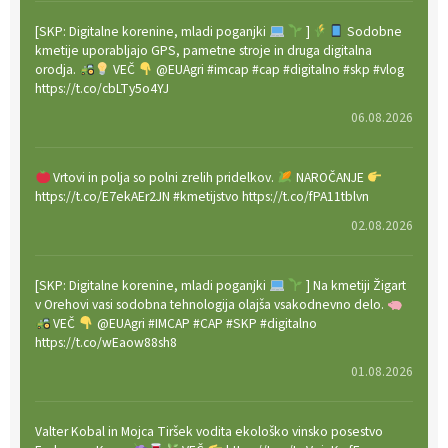
[SKP: Digitalne korenine, mladi poganjki
]
Sodobne
kmetije uporabljajo GPS, pametne stroje in druga digitalna
orodja.
VEČ
@EUAgri #imcap #cap #digitalno #skp #vlog
https://t.co/cbLTy5o4YJ
06.08.2026
Vrtovi in polja so polni zrelih pridelkov.
NAROČANJE
https://t.co/E7ekAEr2JN #kmetijstvo https://t.co/fPA11tblvn
02.08.2026
[SKP: Digitalne korenine, mladi poganjki
] Na kmetiji Žigart
v Orehovi vasi sodobna tehnologija olajša vsakodnevno delo.
VEČ
@EUAgri #IMCAP #CAP #SKP #digitalno
https://t.co/wEaow88sh8
01.08.2026
Valter Kobal in Mojca Tiršek vodita ekološko vinsko posestvo