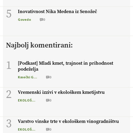
5
Inovativnost Nika Medena iz Senožeč
Govedo
0
Najbolj komentirani:
1
[Podkast] Mladi kmet, trajnost in prihodnost
podeželja
Kmečki Glas
0
2
Vremenski izzivi v ekološkem kmetijstvu
EKOLOŠKO LOGIČNO
0
3
Varstvo vinske trte v ekološkem vinogradništvu
EKOLOŠKO LOGIČNO
0