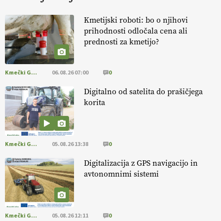
KURNIK
Kmetijski roboti: bo o njihovi
prihodnosti odločala cena ali
EKOloško = logično: ekološka kmetija
prednosti za kmetijo?
HOMAR
Kmečki Glas
06.08.26 07:00
0
EKOloško = logično: VLOG Ekološko
kmetijstvo brez škropljenja?
Digitalno od satelita do prašičjega
korita
EKOloško = logično: ekološka kmetija
ALTENBAHER
Kmečki Glas
05.08.26 13:38
0
EKOloško = logično: ekološko oljarstvo
Digitalizacija z GPS navigacijo in
MORGAN
avtonomnimi sistemi
EKOloško = logično: ekološka kmetija
FREŠER
Kmečki Glas
05.08.26 12:11
0