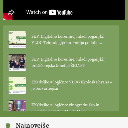
SKP: Digitalne korenine, mladi poganjki:
VLOG Tehnologija spreminja podobo
kmetijstva
SKP: Digitalne korenine, mladi poganjki:
prašičerejska kmetija ŽIGART
EKOloško = logično: VLOG Ekološka hrana –
je res varnejša?
EKOloško = logično: vinogradniško in
vinarsko posestvo MonteMoro
Najnovejše
EKOloško = logično: ekološka kmetija