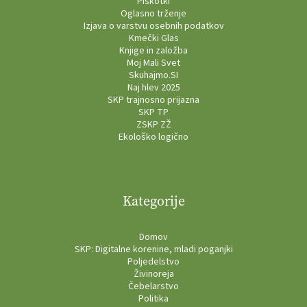
Piškotki
Oglasno trženje
Izjava o varstvu osebnih podatkov
Kmečki Glas
Knjige in založba
Moj Mali Svet
Skuhajmo.SI
Naj hlev 2025
SKP trajnosno prijazna
SKP TP
ZSKP ZŽ
Ekološko logično
Kategorije
Domov
SKP: Digitalne korenine, mladi poganjki
Poljedelstvo
Živinoreja
Čebelarstvo
Politika