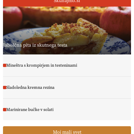
Skuhajmo.si
Jabolčna pita iz skutnega testa
Mineštra s krompirjem in testeninami
Sladoledna kremna rezina
Marinirane bučke v solati
Moj mali svet