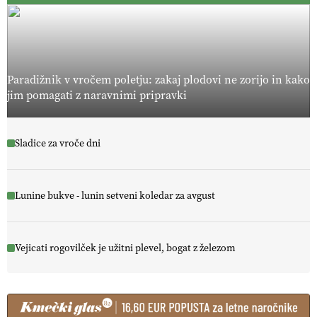
Paradižnik v vročem poletju: zakaj plodovi ne zorijo in kako
jim pomagati z naravnimi pripravki
Sladice za vroče dni
Lunine bukve - lunin setveni koledar za avgust
Vejicati rogovilček je užitni plevel, bogat z železom