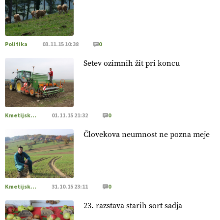
[EKOloško = LOGIČNO
]
Poleti pridelek rešujejo zdrava tla
in vlaga.
VEČ
https://t.co/qmMX2yevum @EUAgri #IMCAP
#CAP https://t.co/dDwsipE645
Politika
03.11.15 10:38
0
15.07.2026
Setev ozimnih žit pri koncu
[EKOloško = LOGIČNO
]
Mulčer
– naravna pot do zdravih
tal
. VEČ
https://t.co/J7RkeaYpYu @EUAgri #IMCAP #CAP
https://t.co/RVG0FzcQN6
14.07.2026
Kmetijska zemljišča
01.11.15 21:32
0
Človekova neumnost ne pozna meje
[EKOloško = LOGIČNO
] Zdravje rastlin je ključno za
prehransko varnost,
okolje in kakovost življenja. VEČ
https://t.co/K0USFPJ5fJ @EUAgri #IMCAP #CAP
https://t.co/vcHhoOixHy
14.07.2026
Kmetijska zemljišča
31.10.15 23:11
0
23. razstava starih sort sadja
[EKOloško = LOGIČNO
]
Danes ni pomembna le količina