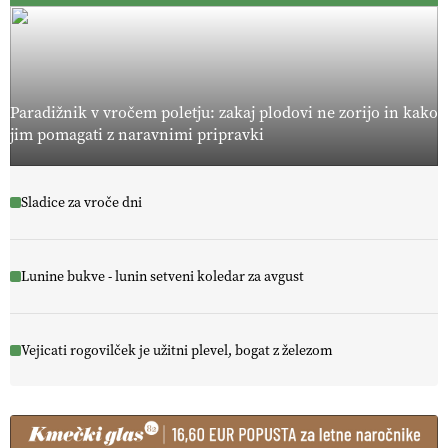
Paradižnik v vročem poletju: zakaj plodovi ne zorijo in kako
jim pomagati z naravnimi pripravki
Sladice za vroče dni
Lunine bukve - lunin setveni koledar za avgust
Vejicati rogovilček je užitni plevel, bogat z železom