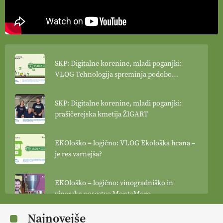
SKP: Digitalne korenine, mladi poganjki:
VLOG Tehnologija spreminja podobo
kmetijstva
SKP: Digitalne korenine, mladi poganjki:
prašičerejska kmetija ŽIGART
EKOloško = logično: VLOG Ekološka hrana –
je res varnejša?
EKOloško = logično: vinogradniško in
vinarsko posestvo MonteMoro
Najnovejše
EKOloško = logično: ekološka kmetija