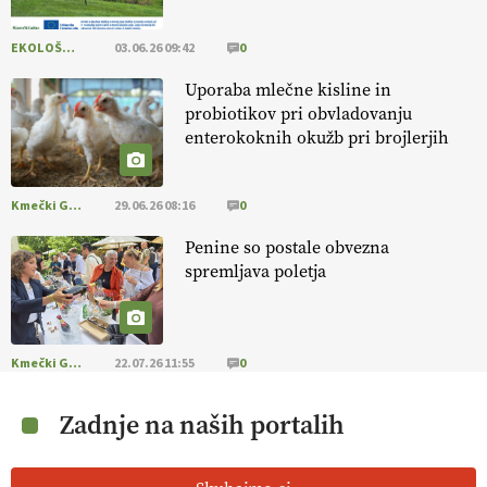
EKOLOŠKO LOGIČNO
03.06.26 09:42
0
Uporaba mlečne kisline in
probiotikov pri obvladovanju
enterokoknih okužb pri brojlerjih
Kmečki Glas
29.06.26 08:16
0
Penine so postale obvezna
spremljava poletja
Kmečki Glas
22.07.26 11:55
0
Zadnje na naših portalih