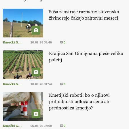
KURNIK
Suša zaostruje razmere: slovensko
živinorejo čakajo zahtevni meseci
EKOloško = logično: ekološka kmetija
HOMAR
Kmečki Glas
10.08.26 09:46
0
EKOloško = logično: VLOG Ekološko
kmetijstvo brez škropljenja?
Kraljica San Gimignana pleše veliko
poletij
EKOloško = logično: ekološka kmetija
ALTENBAHER
Kmečki Glas
10.08.26 08:54
0
EKOloško = logično: ekološko oljarstvo
Kmetijski roboti: bo o njihovi
MORGAN
prihodnosti odločala cena ali
prednosti za kmetijo?
EKOloško = logično: ekološka kmetija
FREŠER
Kmečki Glas
06.08.26 07:00
0