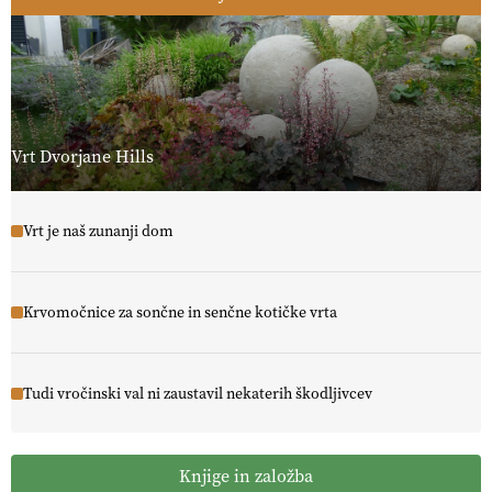
Vrt Dvorjane Hills
Vrt je naš zunanji dom
Krvomočnice za sončne in senčne kotičke vrta
Tudi vročinski val ni zaustavil nekaterih škodljivcev
Knjige in založba