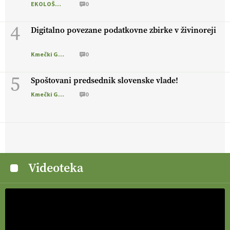
EKOLOŠKO LOGIČNO
0
4
Digitalno povezane podatkovne zbirke v živinoreji
Kmečki Glas
0
5
Spoštovani predsednik slovenske vlade!
Kmečki Glas
0
Videoteka