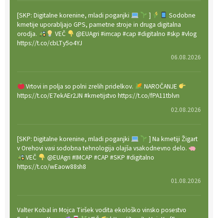
[SKP: Digitalne korenine, mladi poganjki
]
Sodobne
kmetije uporabljajo GPS, pametne stroje in druga digitalna
orodja.
VEČ
@EUAgri #imcap #cap #digitalno #skp #vlog
https://t.co/cbLTy5o4YJ
06.08.2026
Vrtovi in polja so polni zrelih pridelkov.
NAROČANJE
https://t.co/E7ekAEr2JN #kmetijstvo https://t.co/fPA11tblvn
02.08.2026
[SKP: Digitalne korenine, mladi poganjki
] Na kmetiji Žigart
v Orehovi vasi sodobna tehnologija olajša vsakodnevno delo.
VEČ
@EUAgri #IMCAP #CAP #SKP #digitalno
https://t.co/wEaow88sh8
01.08.2026
Valter Kobal in Mojca Tiršek vodita ekološko vinsko posestvo