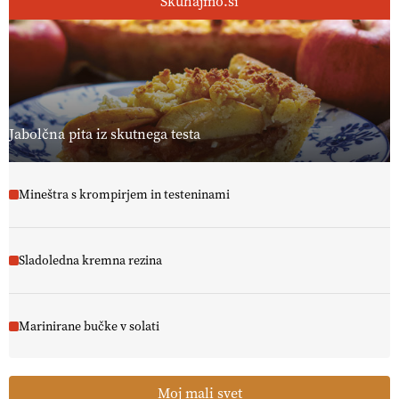
Skuhajmo.si
Jabolčna pita iz skutnega testa
Mineštra s krompirjem in testeninami
Sladoledna kremna rezina
Marinirane bučke v solati
Moj mali svet