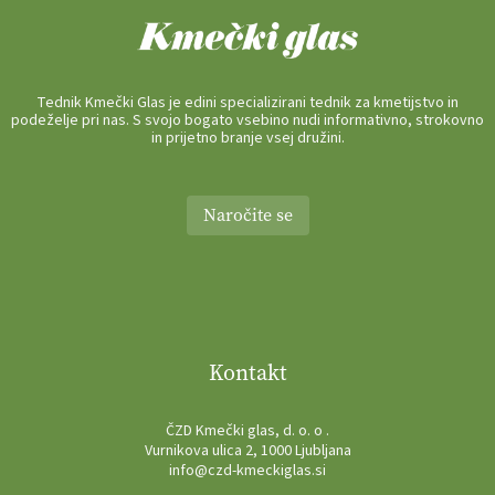
Tednik Kmečki Glas je edini specializirani tednik za kmetijstvo in
podeželje pri nas. S svojo bogato vsebino nudi informativno, strokovno
in prijetno branje vsej družini.
Naročite se
Kontakt
ČZD Kmečki glas, d. o. o .
Vurnikova ulica 2, 1000 Ljubljana
info@czd-kmeckiglas.si