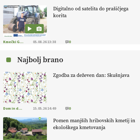
Digitalno od satelita do prašičjega
KMETIJSKA LIGA PRVAKOV: POMLADITEV
korita
KMETIJSKE EKIPE
KMETIJSKA LIGA PRVAKOV: UKRAJINA vs.
EVROPA
Kmečki Glas
05.08.26 13:38
0
Najbolj brano
EKOloško = logično: ekološka kmetija
B'ZGAR
Zgodba za deževen dan: Skušnjava
EKOloško = logično: VLOG Okus je
pomembnejši od izgleda
Dom in družina
15.05.26 14:49
0
EKOloško = logično: ekološka kmetija PR'
RAKARI
Pomen manjših hribovskih kmetij in
ekološkega kmetovanja