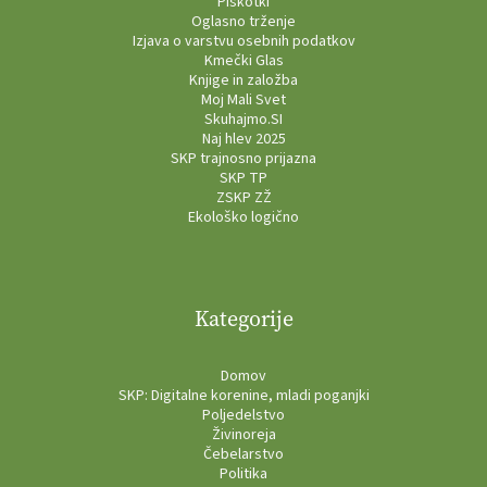
Piškotki
Oglasno trženje
Izjava o varstvu osebnih podatkov
Kmečki Glas
Knjige in založba
Moj Mali Svet
Skuhajmo.SI
Naj hlev 2025
SKP trajnosno prijazna
SKP TP
ZSKP ZŽ
Ekološko logično
Kategorije
Domov
SKP: Digitalne korenine, mladi poganjki
Poljedelstvo
Živinoreja
Čebelarstvo
Politika