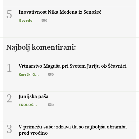
5
Inovativnost Nika Medena iz Senožeč
Govedo
0
Najbolj komentirani:
1
Vrtnarstvo Maguša pri Svetem Juriju ob Ščavnici
Kmečki Glas
0
2
Junijska paša
EKOLOŠKO LOGIČNO
0
3
V primežu suše: zdrava tla so najboljša obramba
pred vročino