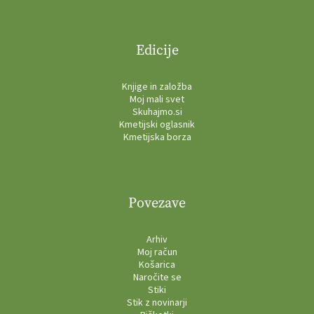
Edicije
Knjige in založba
Moj mali svet
Skuhajmo.si
Kmetijski oglasnik
Kmetijska borza
Povezave
Arhiv
Moj račun
Košarica
Naročite se
Stiki
Stik z novinarji