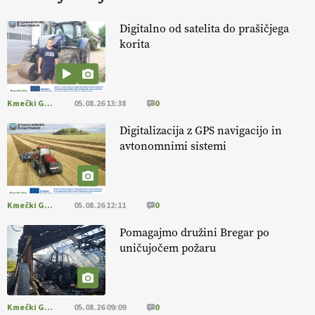
HOMAR
Digitalno od satelita do prašičjega
korita
EKOloško = logično: VLOG Ekološko
kmetijstvo brez škropljenja?
Kmečki Glas
05.08.26 13:38
0
EKOloško = logično: ekološka kmetija
ALTENBAHER
Digitalizacija z GPS navigacijo in
avtonomnimi sistemi
EKOloško = logično: ekološko oljarstvo
MORGAN
Kmečki Glas
05.08.26 12:11
0
EKOloško = logično: ekološka kmetija
Pomagajmo družini Bregar po
FREŠER
uničujočem požaru
KMETIJSKA LIGA PRVAKOV: POMLADITEV
KMETIJSKE EKIPE
Kmečki Glas
05.08.26 09:09
0