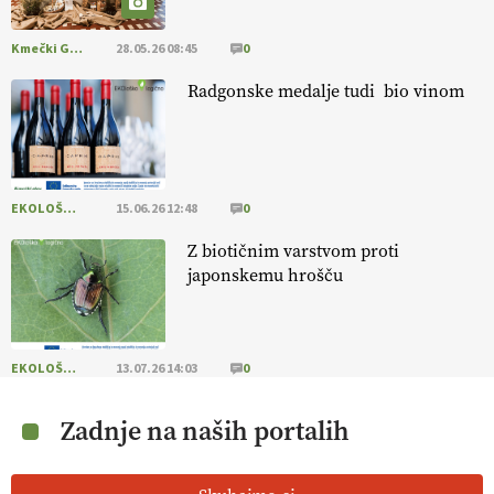
Kmečki Glas
28.05.26 08:45
0
Radgonske medalje tudi bio vinom
EKOLOŠKO LOGIČNO
15.06.26 12:48
0
Z biotičnim varstvom proti
japonskemu hrošču
EKOLOŠKO LOGIČNO
13.07.26 14:03
0
Zadnje na naših portalih