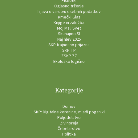
Piškotki
Oglasno trženje
Izjava o varstvu osebnih podatkov
Kmečki Glas
Knjige in založba
Moj Mali Svet
Skuhajmo.SI
Naj hlev 2025
SKP trajnosno prijazna
SKP TP
ZSKP ZŽ
Ekološko logično
Kategorije
Domov
SKP: Digitalne korenine, mladi poganjki
Poljedelstvo
Živinoreja
Čebelarstvo
Politika