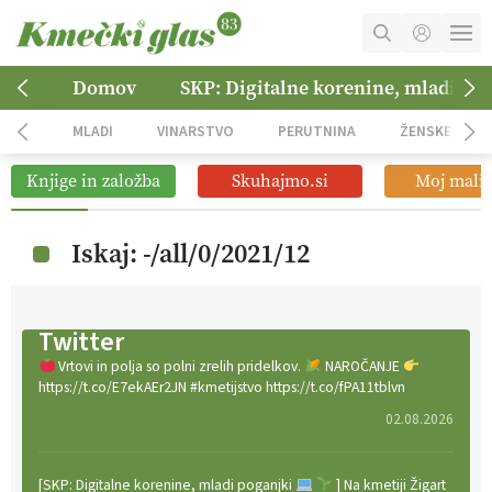
MOJ RAČUN
Domov
SKP: Digitalne korenine, mladi po
KOŠARICA
MLADI
VINARSTVO
PERUTNINA
ŽENSKE
NAROČITE SE
Knjige in založba
Skuhajmo.si
Moj mali 
OGLASNO TRŽENJE
Iskaj: -/all/0/2021/12
Twitter
Vrtovi in polja so polni zrelih pridelkov.
NAROČANJE
https://t.co/E7ekAEr2JN #kmetijstvo https://t.co/fPA11tblvn
02.08.2026
[SKP: Digitalne korenine, mladi poganjki
] Na kmetiji Žigart