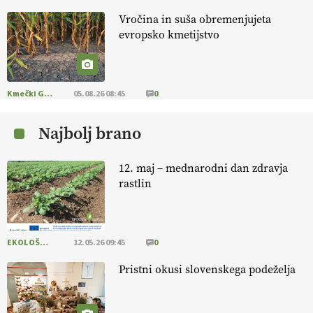
Vročina in suša obremenjujeta
KMETIJSKA LIGA PRVAKOV: UKRAJINA vs.
evropsko kmetijstvo
EVROPA
EKOloško = logično: ekološka kmetija
B'ZGAR
Kmečki Glas
05.08.26 08:45
0
Najbolj brano
EKOloško = logično: VLOG Okus je
pomembnejši od izgleda
12. maj – mednarodni dan zdravja
rastlin
EKOloško = logično: ekološka kmetija PR'
RAKARI
EKOLOŠKO LOGIČNO
12.05.26 09:45
0
EKOloško = logično: vinogradniško in
vinarsko posestvo DUCAL
Pristni okusi slovenskega podeželja