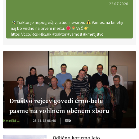
22.07.2026
Traktor je nepogrešljiv, a tudi nevaren.
Varnost na kmetiji
naj bo vedno na prvem mestu.
VEČ
https://t.co/RcsFHlxERk #traktor #varnost #kmetijstvo
https://t.co/L4Er80AtXS
22.07.2026
[EKOloško = LOGIČNO
]
Za uspešno ohranjanje travišč sta
ključna kmetijstvo
in predvsem reja travojedih živali
. VEČ
https://t.co/YvDmY3UNng @EUAgri #IMCAP #CAP
https://t.co/Wz0y1nUcWl
21.07.2026
Društvo rejcev govedi črno-bele
pasme na volilnem občnem zboru
[EKOloško = LOGIČNO
]
Pet-nat je vse bolj priljubljeno
naravno peneče vino, tudi v Sloveniji.
VEČ
Kmečki Glas
25.11.15 08:46
0
https://t.co/9fpqD3fCrE @EUAgri #IMCAP #CAP
https://t.co/iQ8HkdQnsD
Odlično koruzno leto