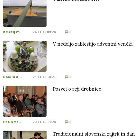
20.07.2026
[EKOloško = LOGIČNO
]
Posestvo MonteMoro – ekološka
pridelava z mislijo na naravo.
VEČ
https://t.co/Z7jXvK4gjr
@EUAgri #IMCAP #CAP https://t.co/Bf31lnQSIb
Kmetijstvo Podravja in Pomurja
24.11.15 09:24
0
15.07.2026
V nedeljo zablestijo adventni venčki
[EKOloško = LOGIČNO
]
Poleti pridelek rešujejo zdrava tla
in vlaga.
VEČ
https://t.co/qmMX2yevum @EUAgri #IMCAP
#CAP https://t.co/dDwsipE645
Dom in družina
23.11.15 14:21
0
15.07.2026
Posvet o reji drobnice
[EKOloško = LOGIČNO
]
Mulčer
– naravna pot do zdravih
tal
. VEČ
https://t.co/J7RkeaYpYu @EUAgri #IMCAP #CAP
https://t.co/RVG0FzcQN6
14.07.2026
EKO kmetijstvo
20.11.15 13:24
0
Tradicionalni slovenski zajtrk in dan
[EKOloško = LOGIČNO
] Zdravje rastlin je ključno za