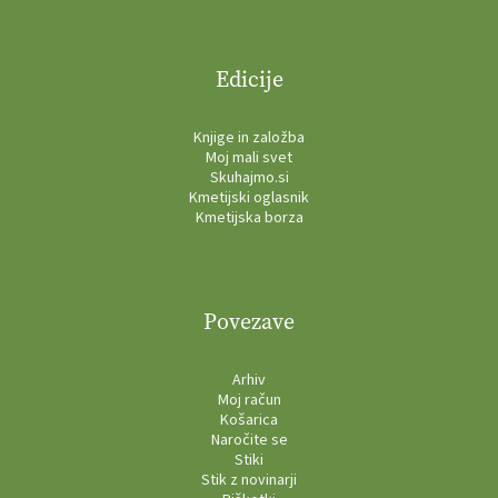
Edicije
Knjige in založba
Moj mali svet
Skuhajmo.si
Kmetijski oglasnik
Kmetijska borza
Povezave
Arhiv
Moj račun
Košarica
Naročite se
Stiki
Stik z novinarji