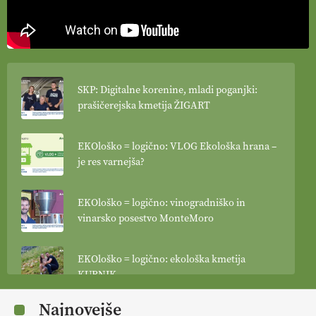
SKP: Digitalne korenine, mladi poganjki:
prašičerejska kmetija ŽIGART
EKOloško = logično: VLOG Ekološka hrana –
je res varnejša?
EKOloško = logično: vinogradniško in
vinarsko posestvo MonteMoro
EKOloško = logično: ekološka kmetija
KURNIK
Najnovejše
EKOloško = logično: ekološka kmetija