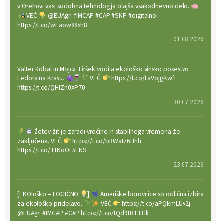
v Orehovi vasi sodobna tehnologija olajša vsakodnevno delo.
VEČ
@EUAgri #IMCAP #CAP #SKP #digitalno
https://t.co/wEaow88sh8
01.08.2026
Valter Kobal in Mojca Tiršek vodita ekološko vinsko posestvo
Fedora na Krasu.
VEČ
https://t.co/LaVojgKwfF
https://t.co/QHIZn0XP70
30.07.2026
Žetev žit je zaradi vročine in stabilnega vremena že
zaključena. VEČ
https://t.co/bBWaIz6Hhh
https://t.co/TtKoOF5ENS
23.07.2026
[EKOloško = LOGIČNO
]
Ameriške borovnice so odlična izbira
za ekološko pridelavo.
VEČ
https://t.co/aPQkmLUy2j
@EUAgri #IMCAP #CAP https://t.co/tQd9tB1THk