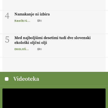
4
Namakanje ni izbira
Kmečki Glas
0
5
Med najboljšimi desetimi tudi dve slovenski
ekološki oljčni olji
EKOLOŠKO LOGIČNO
0
Videoteka