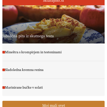
Skuhajmo.si
Jabolčna pita iz skutnega testa
Mineštra s krompirjem in testeninami
Sladoledna kremna rezina
Marinirane bučke v solati
Moj mali svet