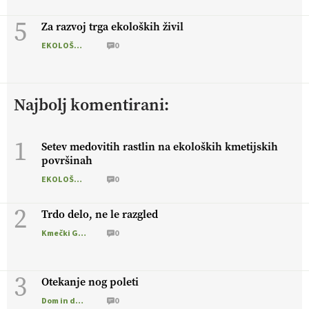
5
Za razvoj trga ekoloških živil
EKOLOŠKO LOGIČNO
0
Najbolj komentirani:
1
Setev medovitih rastlin na ekoloških kmetijskih
površinah
EKOLOŠKO LOGIČNO
0
2
Trdo delo, ne le razgled
Kmečki Glas
0
3
Otekanje nog poleti
Dom in družina
0