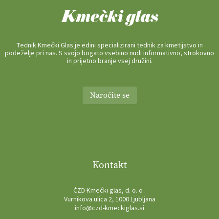
Tednik Kmečki Glas je edini specializirani tednik za kmetijstvo in
podeželje pri nas. S svojo bogato vsebino nudi informativno, strokovno
in prijetno branje vsej družini.
Naročite se
Kontakt
ČZD Kmečki glas, d. o. o .
Vurnikova ulica 2, 1000 Ljubljana
info@czd-kmeckiglas.si