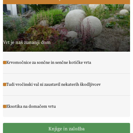
Vrt je naš zunanji dom
Krvomočnice za sončne in senčne kotičke vrta
Tudi vročinski val ni zaustavil nekaterih škodljivcev
Eksotika na domačem vrtu
Knjige in založba