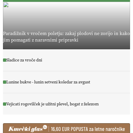
Paradižnik v vročem poletju: zakaj plodovi ne zorijo in kako
jim pomagati z naravnimi pripravki
Sladice za vroče dni
Lunine bukve - lunin setveni koledar za avgust
Vejicati rogovilček je užitni plevel, bogat z železom