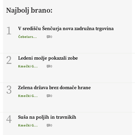
živali
, okolje
in kakovostna jajca
. VEČ
Najbolj brano:
https://t.co/PX49GVsP1M @EUAgri #IMCAP #CAP
https://t.co/a1xatzEeid
13.07.2026
1
V središču Šenčurja nova zadružna trgovina
Čebelarstvo
0
[EKOloško = LOGIČNO
]
Za bolj zdrava tla, večjo odpornost
tal na sušo in manj škodljivcev.
VEČ
https://t.co/PgMzHo6tt3
@EUAgri #IMCAP #CAP https://t.co/azYaR71AkI
2
Ledeni možje pokazali zobe
10.07.2026
Kmečki Glas
0
[EKOloško = LOGIČNO ] Ekološka hrana: Resnica ali le dobra
3
reklama?
PRISLUHNITE
@EUAgri #imcap #cap #eco #skp
Zelena država brez domače hrane
#vlog https://t.co/yev5PreiJu
Kmečki Glas
0
09.07.2026
4
Suša na poljih in travnikih
Kmečki Glas
0