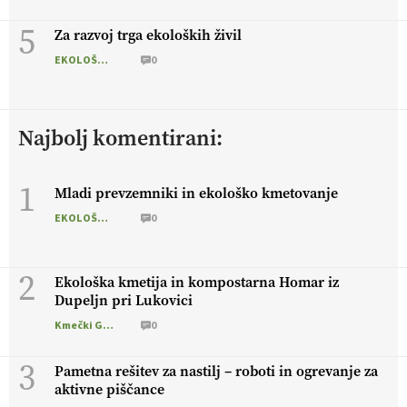
5
Za razvoj trga ekoloških živil
EKOLOŠKO LOGIČNO
0
Najbolj komentirani:
1
Mladi prevzemniki in ekološko kmetovanje
EKOLOŠKO LOGIČNO
0
2
Ekološka kmetija in kompostarna Homar iz
Dupeljn pri Lukovici
Kmečki Glas
0
3
Pametna rešitev za nastilj – roboti in ogrevanje za
aktivne piščance