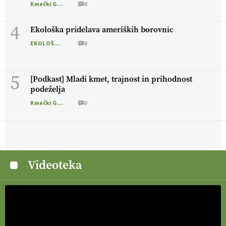
Kmečki Glas
0
4
Ekološka pridelava ameriških borovnic
EKOLOŠKO LOGIČNO
0
5
[Podkast] Mladi kmet, trajnost in prihodnost
podeželja
Kmečki Glas
0
Videoteka