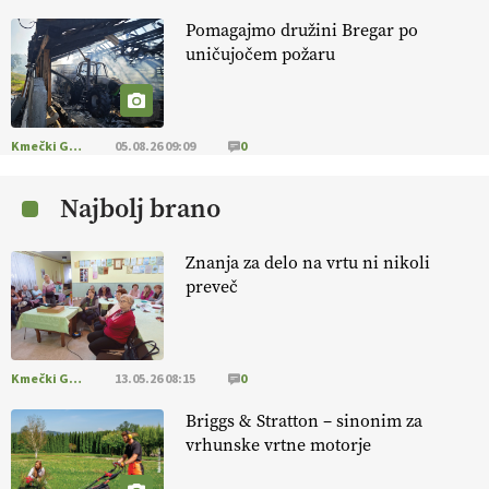
Pomagajmo družini Bregar po
KMETIJSKA LIGA PRVAKOV: UKRAJINA vs.
uničujočem požaru
EVROPA
EKOloško = logično: ekološka kmetija
B'ZGAR
Kmečki Glas
05.08.26 09:09
0
Najbolj brano
EKOloško = logično: VLOG Okus je
pomembnejši od izgleda
Znanja za delo na vrtu ni nikoli
preveč
EKOloško = logično: ekološka kmetija PR'
RAKARI
Kmečki Glas
13.05.26 08:15
0
EKOloško = logično: vinogradniško in
vinarsko posestvo DUCAL
Briggs & Stratton – sinonim za
vrhunske vrtne motorje