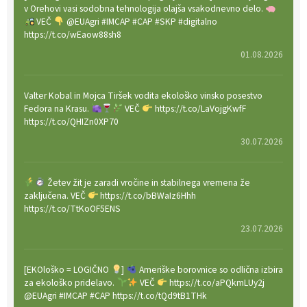
v Orehovi vasi sodobna tehnologija olajša vsakodnevno delo.
VEČ
@EUAgri #IMCAP #CAP #SKP #digitalno
https://t.co/wEaow88sh8
01.08.2026
Valter Kobal in Mojca Tiršek vodita ekološko vinsko posestvo
Fedora na Krasu.
VEČ
https://t.co/LaVojgKwfF
https://t.co/QHIZn0XP70
30.07.2026
Žetev žit je zaradi vročine in stabilnega vremena že
zaključena. VEČ
https://t.co/bBWaIz6Hhh
https://t.co/TtKoOF5ENS
23.07.2026
[EKOloško = LOGIČNO
]
Ameriške borovnice so odlična izbira
za ekološko pridelavo.
VEČ
https://t.co/aPQkmLUy2j
@EUAgri #IMCAP #CAP https://t.co/tQd9tB1THk