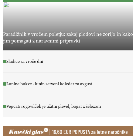
Paradižnik v vročem poletju: zakaj plodovi ne zorijo in kako
jim pomagati z naravnimi pripravki
Sladice za vroče dni
Lunine bukve - lunin setveni koledar za avgust
Vejicati rogovilček je užitni plevel, bogat z železom