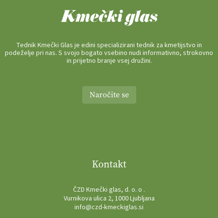
Tednik Kmečki Glas je edini specializirani tednik za kmetijstvo in
podeželje pri nas. S svojo bogato vsebino nudi informativno, strokovno
in prijetno branje vsej družini.
Naročite se
Kontakt
ČZD Kmečki glas, d. o. o .
Vurnikova ulica 2, 1000 Ljubljana
info@czd-kmeckiglas.si