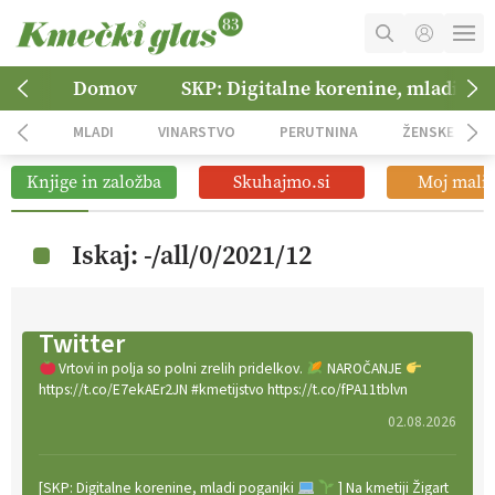
MOJ RAČUN
Domov
SKP: Digitalne korenine, mladi po
KOŠARICA
MLADI
VINARSTVO
PERUTNINA
ŽENSKE
NAROČITE SE
Knjige in založba
Skuhajmo.si
Moj mali 
OGLASNO TRŽENJE
Iskaj: -/all/0/2021/12
Twitter
Vrtovi in polja so polni zrelih pridelkov.
NAROČANJE
https://t.co/E7ekAEr2JN #kmetijstvo https://t.co/fPA11tblvn
02.08.2026
[SKP: Digitalne korenine, mladi poganjki
] Na kmetiji Žigart