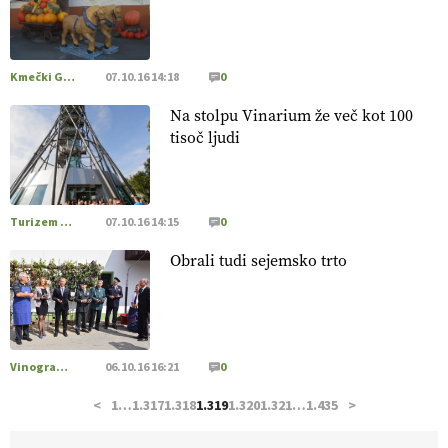
pridelava aronije
v dobrem desetletju zrasla v uspešno
kmetijsko in podjetniško zgodbo.
VEČ
https://t.co/EulJoSBYMi @EUAgri #IMCAP #CAP
https://t.co/xp1oihBDaJ
Kmečki Glas
07.10.16 14:18
0
13.07.2026
Na stolpu Vinarium že več kot 100
tisoč ljudi
[EKOloško = LOGIČNO
]
Ekološka vina so vse bolj iskana
doma in v tujini
. Zato je ekološka pridelava odlična priložnost
za slovenske vinarje
. VEČ
https://t.co/XAe9EbeAbK
@EUAgri #IMCAP #CAP https://t.co/01qpoeLyNP
Turizem na podezelju
07.10.16 14:15
0
13.07.2026
Obrali tudi sejemsko trto
[EKOloško = LOGIČNO
] Mladi
so ključni za prihodnost
kmetijstva in uspešno prenovo kmetij
. VEČ
https://t.co/RRn8unbwXp @EUAgri #IMCAP #CAP
https://t.co/mnLHFv2VuP
Vinogradništvo
06.10.16 16:21
0
13.07.2026
<
1
…
1.317
1.318
1.319
1.320
1.321
…
1.435
>
[EKOloško = LOGIČNO
]
Ekološka reja kokoši skrbi za