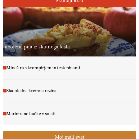
Skuhajmo.si
Jabolčna pita iz skutnega testa
Mineštra s krompirjem in testeninami
Sladoledna kremna rezina
Marinirane bučke v solati
Moj mali svet