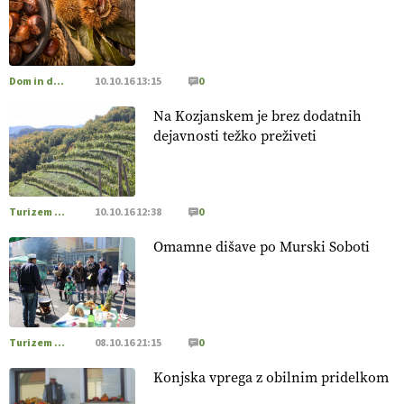
prehransko varnost,
okolje in kakovost življenja. VEČ
https://t.co/K0USFPJ5fJ @EUAgri #IMCAP #CAP
https://t.co/vcHhoOixHy
14.07.2026
Dom in družina
10.10.16 13:15
0
Na Kozjanskem je brez dodatnih
[EKOloško = LOGIČNO
]
Danes ni pomembna le količina
dejavnosti težko preživeti
hrane, ampak tudi način njene pridelave
. VEČ
https://t.co/bKGeI4ZcNi @EUAgri #imcap #cap #blog
https://t.co/2sllAmcKwG
14.07.2026
Turizem na podezelju
10.10.16 12:38
0
Omamne dišave po Murski Soboti
[EKOloško = LOGIČNO
]
Kakovostna ekološka semena in
prilagojene sorte
so temelj uspešne ekološke pridelave.
VEČ
https://t.co/OQSsax7l8V @EUAgri #IMCAP #CAP
https://t.co/PAL0zlhVia
13.07.2026
Turizem na podezelju
08.10.16 21:15
0
Konjska vprega z obilnim pridelkom
[EKOloško = LOGIČNO
]
Na kmetiji Polone Ratajc je