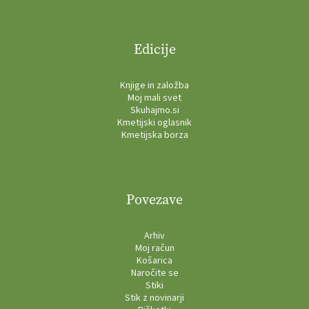
Edicije
Knjige in založba
Moj mali svet
Skuhajmo.si
Kmetijski oglasnik
Kmetijska borza
Povezave
Arhiv
Moj račun
Košarica
Naročite se
Stiki
Stik z novinarji