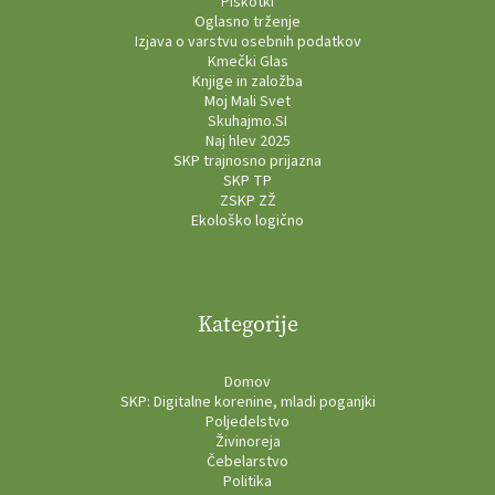
Piškotki
Oglasno trženje
Izjava o varstvu osebnih podatkov
Kmečki Glas
Knjige in založba
Moj Mali Svet
Skuhajmo.SI
Naj hlev 2025
SKP trajnosno prijazna
SKP TP
ZSKP ZŽ
Ekološko logično
Kategorije
Domov
SKP: Digitalne korenine, mladi poganjki
Poljedelstvo
Živinoreja
Čebelarstvo
Politika