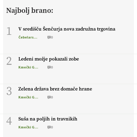
živali
, okolje
in kakovostna jajca
. VEČ
Najbolj brano:
https://t.co/PX49GVsP1M @EUAgri #IMCAP #CAP
https://t.co/a1xatzEeid
13.07.2026
1
V središču Šenčurja nova zadružna trgovina
Čebelarstvo
0
[EKOloško = LOGIČNO
]
Za bolj zdrava tla, večjo odpornost
tal na sušo in manj škodljivcev.
VEČ
https://t.co/PgMzHo6tt3
@EUAgri #IMCAP #CAP https://t.co/azYaR71AkI
2
Ledeni možje pokazali zobe
10.07.2026
Kmečki Glas
0
[EKOloško = LOGIČNO ] Ekološka hrana: Resnica ali le dobra
3
reklama?
PRISLUHNITE
@EUAgri #imcap #cap #eco #skp
Zelena država brez domače hrane
#vlog https://t.co/yev5PreiJu
Kmečki Glas
0
09.07.2026
4
Suša na poljih in travnikih
Kmečki Glas
0