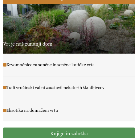
Vrt je naš zunanji dom
Krvomočnice za sončne in senčne kotičke vrta
Tudi vročinski val ni zaustavil nekaterih škodljivcev
Eksotika na domačem vrtu
Knjige in založba