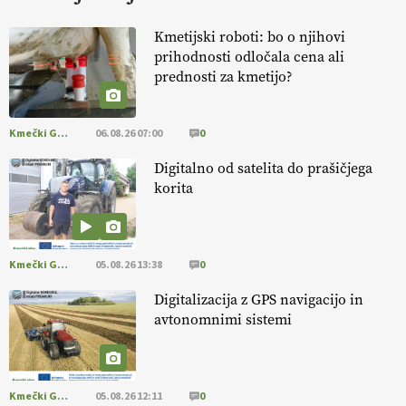
HOMAR
Kmetijski roboti: bo o njihovi
prihodnosti odločala cena ali
EKOloško = logično: VLOG Ekološko
prednosti za kmetijo?
kmetijstvo brez škropljenja?
Kmečki Glas
06.08.26 07:00
0
EKOloško = logično: ekološka kmetija
ALTENBAHER
Digitalno od satelita do prašičjega
korita
EKOloško = logično: ekološko oljarstvo
MORGAN
Kmečki Glas
05.08.26 13:38
0
EKOloško = logično: ekološka kmetija
Digitalizacija z GPS navigacijo in
FREŠER
avtonomnimi sistemi
KMETIJSKA LIGA PRVAKOV: POMLADITEV
KMETIJSKE EKIPE
Kmečki Glas
05.08.26 12:11
0