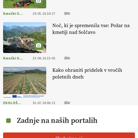
Kmečki Glas
29.05.26 10:17
0
Noč, ki je spremenila vse: Požar na
kmetiji nad Solčavo
Kmečki Glas
23.06.26 13:43
0
Kako ohraniti pridelek v vročih
poletnih dneh
EKOLOŠKO LOGIČNO
15.07.26 08:21
0
Zadnje na naših portalih