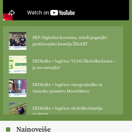
SKP: Digitalne korenine, mladi poganjki:
prašičerejska kmetija ŽIGART
EKOloško = logično: VLOG Ekološka hrana –
je res varnejša?
EKOloško = logično: vinogradniško in
vinarsko posestvo MonteMoro
EKOloško = logično: ekološka kmetija
KURNIK
Najnovejše
EKOloško = logično: ekološka kmetija