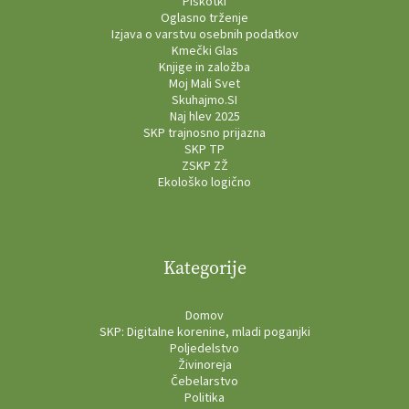
Piškotki
Oglasno trženje
Izjava o varstvu osebnih podatkov
Kmečki Glas
Knjige in založba
Moj Mali Svet
Skuhajmo.SI
Naj hlev 2025
SKP trajnosno prijazna
SKP TP
ZSKP ZŽ
Ekološko logično
Kategorije
Domov
SKP: Digitalne korenine, mladi poganjki
Poljedelstvo
Živinoreja
Čebelarstvo
Politika