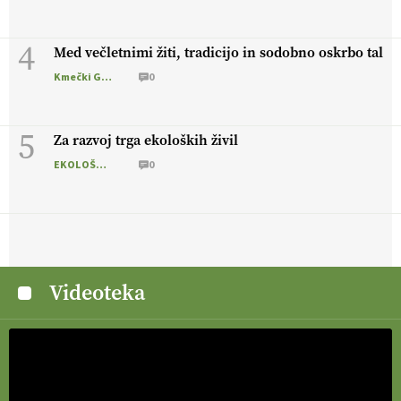
4
Med večletnimi žiti, tradicijo in sodobno oskrbo tal
Kmečki Glas
0
5
Za razvoj trga ekoloških živil
EKOLOŠKO LOGIČNO
0
Videoteka