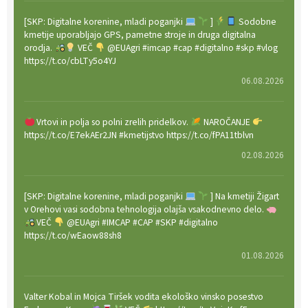
[SKP: Digitalne korenine, mladi poganjki
]
Sodobne
kmetije uporabljajo GPS, pametne stroje in druga digitalna
orodja.
VEČ
@EUAgri #imcap #cap #digitalno #skp #vlog
https://t.co/cbLTy5o4YJ
06.08.2026
Vrtovi in polja so polni zrelih pridelkov.
NAROČANJE
https://t.co/E7ekAEr2JN #kmetijstvo https://t.co/fPA11tblvn
02.08.2026
[SKP: Digitalne korenine, mladi poganjki
] Na kmetiji Žigart
v Orehovi vasi sodobna tehnologija olajša vsakodnevno delo.
VEČ
@EUAgri #IMCAP #CAP #SKP #digitalno
https://t.co/wEaow88sh8
01.08.2026
Valter Kobal in Mojca Tiršek vodita ekološko vinsko posestvo