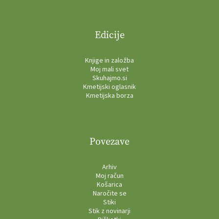
Edicije
Knjige in založba
Moj mali svet
Skuhajmo.si
Kmetijski oglasnik
Kmetijska borza
Povezave
Arhiv
Moj račun
Košarica
Naročite se
Stiki
Stik z novinarji