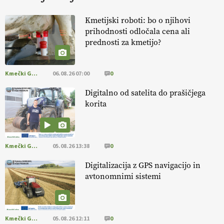
KURNIK
Kmetijski roboti: bo o njihovi
prihodnosti odločala cena ali
EKOloško = logično: ekološka kmetija
prednosti za kmetijo?
HOMAR
Kmečki Glas
06.08.26 07:00
0
EKOloško = logično: VLOG Ekološko
kmetijstvo brez škropljenja?
Digitalno od satelita do prašičjega
korita
EKOloško = logično: ekološka kmetija
ALTENBAHER
Kmečki Glas
05.08.26 13:38
0
EKOloško = logično: ekološko oljarstvo
Digitalizacija z GPS navigacijo in
MORGAN
avtonomnimi sistemi
EKOloško = logično: ekološka kmetija
FREŠER
Kmečki Glas
05.08.26 12:11
0