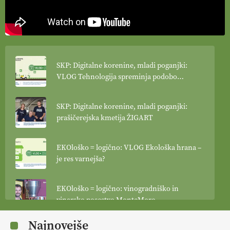
SKP: Digitalne korenine, mladi poganjki:
VLOG Tehnologija spreminja podobo
kmetijstva
SKP: Digitalne korenine, mladi poganjki:
prašičerejska kmetija ŽIGART
EKOloško = logično: VLOG Ekološka hrana –
je res varnejša?
EKOloško = logično: vinogradniško in
vinarsko posestvo MonteMoro
Najnovejše
EKOloško = logično: ekološka kmetija