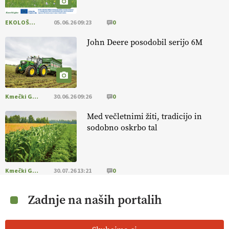
EKOLOŠKO LOGIČNO
05.06.26 09:23
0
John Deere posodobil serijo 6M
Kmečki Glas
30.06.26 09:26
0
Med večletnimi žiti, tradicijo in
sodobno oskrbo tal
Kmečki Glas
30.07.26 13:21
0
Zadnje na naših portalih