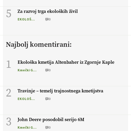
5
Za razvoj trga ekoloških živil
EKOLOŠKO LOGIČNO
0
Najbolj komentirani:
1
Ekološka kmetija Altenbaher iz Zgornje Kaple
Kmečki Glas
0
2
Travinje – temelj trajnostnega kmetijstva
EKOLOŠKO LOGIČNO
0
3
John Deere posodobil serijo 6M
Kmečki Glas
0