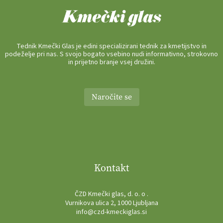
Tednik Kmečki Glas je edini specializirani tednik za kmetijstvo in
podeželje pri nas. S svojo bogato vsebino nudi informativno, strokovno
in prijetno branje vsej družini.
Naročite se
Kontakt
ČZD Kmečki glas, d. o. o .
Vurnikova ulica 2, 1000 Ljubljana
info@czd-kmeckiglas.si