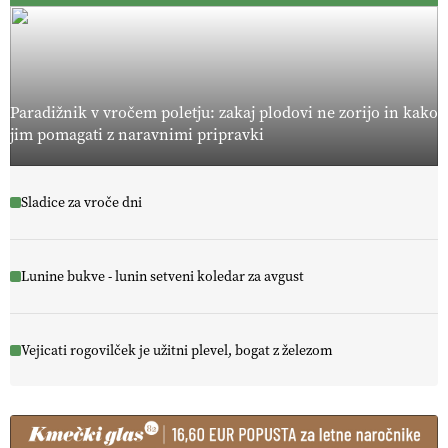
Paradižnik v vročem poletju: zakaj plodovi ne zorijo in kako
jim pomagati z naravnimi pripravki
Sladice za vroče dni
Lunine bukve - lunin setveni koledar za avgust
Vejicati rogovilček je užitni plevel, bogat z železom