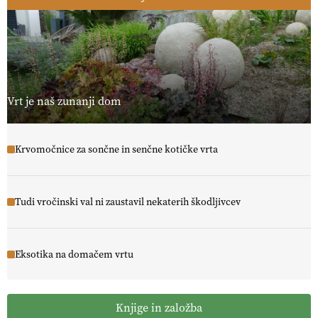
Vrt je naš zunanji dom
Krvomočnice za sončne in senčne kotičke vrta
Tudi vročinski val ni zaustavil nekaterih škodljivcev
Eksotika na domačem vrtu
Knjige in založba