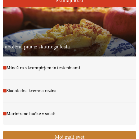
Skuhajmo.si
Jabolčna pita iz skutnega testa
Mineštra s krompirjem in testeninami
Sladoledna kremna rezina
Marinirane bučke v solati
Moj mali svet