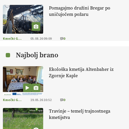
Pomagajmo družini Bregar po
KMETIJSKA LIGA PRVAKOV: POMLADITEV
uničujočem požaru
KMETIJSKE EKIPE
KMETIJSKA LIGA PRVAKOV: UKRAJINA vs.
EVROPA
Kmečki Glas
05.08.26 09:09
0
Najbolj brano
EKOloško = logično: ekološka kmetija
B'ZGAR
Ekološka kmetija Altenbaher iz
Zgornje Kaple
EKOloško = logično: VLOG Okus je
pomembnejši od izgleda
Kmečki Glas
19.05.26 10:52
0
EKOloško = logično: ekološka kmetija PR'
RAKARI
Travinje – temelj trajnostnega
kmetijstva