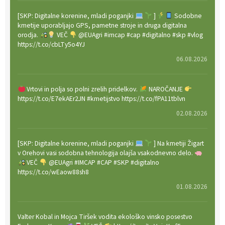
[SKP: Digitalne korenine, mladi poganjki
]
Sodobne
kmetije uporabljajo GPS, pametne stroje in druga digitalna
orodja.
VEČ
@EUAgri #imcap #cap #digitalno #skp #vlog
https://t.co/cbLTy5o4YJ
06.08.2026
Vrtovi in polja so polni zrelih pridelkov.
NAROČANJE
https://t.co/E7ekAEr2JN #kmetijstvo https://t.co/fPA11tblvn
02.08.2026
[SKP: Digitalne korenine, mladi poganjki
] Na kmetiji Žigart
v Orehovi vasi sodobna tehnologija olajša vsakodnevno delo.
VEČ
@EUAgri #IMCAP #CAP #SKP #digitalno
https://t.co/wEaow88sh8
01.08.2026
Valter Kobal in Mojca Tiršek vodita ekološko vinsko posestvo