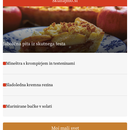
Skuhajmo.si
Jabolčna pita iz skutnega testa
Mineštra s krompirjem in testeninami
Sladoledna kremna rezina
Marinirane bučke v solati
Moj mali svet