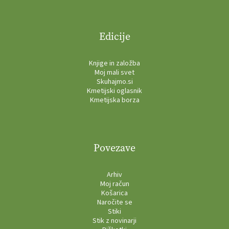
Edicije
Knjige in založba
Moj mali svet
Skuhajmo.si
Kmetijski oglasnik
Kmetijska borza
Povezave
Arhiv
Moj račun
Košarica
Naročite se
Stiki
Stik z novinarji