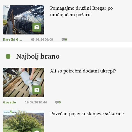
Pomagajmo družini Bregar po
KMETIJSKA LIGA PRVAKOV: POMLADITEV
uničujočem požaru
KMETIJSKE EKIPE
KMETIJSKA LIGA PRVAKOV: UKRAJINA vs.
EVROPA
Kmečki Glas
05.08.26 09:09
0
Najbolj brano
EKOloško = logično: ekološka kmetija
B'ZGAR
Ali so potrebni dodatni ukrepi?
EKOloško = logično: VLOG Okus je
pomembnejši od izgleda
Govedo
19.05.26 10:44
0
EKOloško = logično: ekološka kmetija PR'
RAKARI
Povečan pojav kostanjeve šiškarice