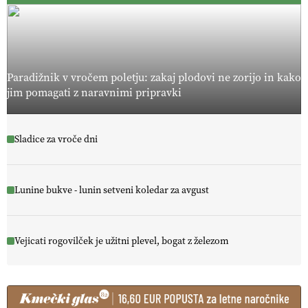
Paradižnik v vročem poletju: zakaj plodovi ne zorijo in kako
jim pomagati z naravnimi pripravki
Sladice za vroče dni
Lunine bukve - lunin setveni koledar za avgust
Vejicati rogovilček je užitni plevel, bogat z železom