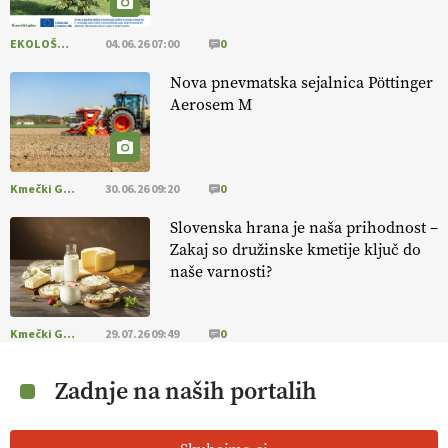
EKOLOŠKO LOGIČNO
04.06.26 07:00
0
Nova pnevmatska sejalnica Pöttinger
Aerosem M
Kmečki Glas
30.06.26 09:20
0
Slovenska hrana je naša prihodnost –
Zakaj so družinske kmetije ključ do
naše varnosti?
Kmečki Glas
29.07.26 09:49
0
Zadnje na naših portalih