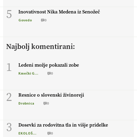
5
Inovativnost Nika Medena iz Senožeč
Govedo
0
Najbolj komentirani:
1
Ledeni možje pokazali zobe
Kmečki Glas
0
2
Resnice o slovenski živinoreji
Drobnica
0
3
Dosevki za rodovitna tla in višje pridelke
EKOLOŠKO LOGIČNO
0