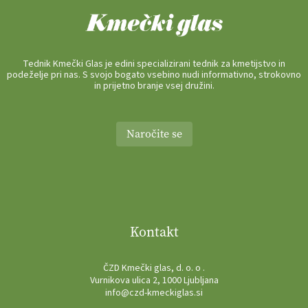
Tednik Kmečki Glas je edini specializirani tednik za kmetijstvo in
podeželje pri nas. S svojo bogato vsebino nudi informativno, strokovno
in prijetno branje vsej družini.
Naročite se
Kontakt
ČZD Kmečki glas, d. o. o .
Vurnikova ulica 2, 1000 Ljubljana
info@czd-kmeckiglas.si