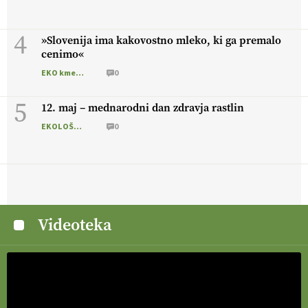
4
»Slovenija ima kakovostno mleko, ki ga premalo
cenimo«
EKO kmetijstvo
0
5
12. maj – mednarodni dan zdravja rastlin
EKOLOŠKO LOGIČNO
0
Videoteka