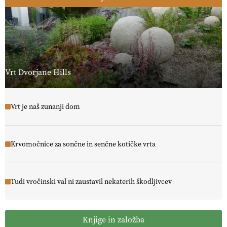
Vrt Dvorjane Hills
Vrt je naš zunanji dom
Krvomočnice za sončne in senčne kotičke vrta
Tudi vročinski val ni zaustavil nekaterih škodljivcev
Knjige in založba