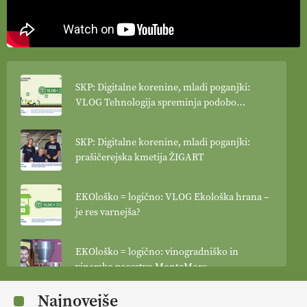
SKP: Digitalne korenine, mladi poganjki:
VLOG Tehnologija spreminja podobo
kmetijstva
SKP: Digitalne korenine, mladi poganjki:
prašičerejska kmetija ŽIGART
EKOloško = logično: VLOG Ekološka hrana –
je res varnejša?
EKOloško = logično: vinogradniško in
vinarsko posestvo MonteMoro
Najnovejše
EKOloško = logično: ekološka kmetija