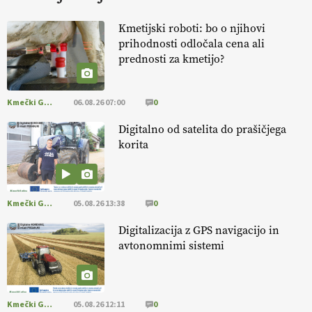
KURNIK
Kmetijski roboti: bo o njihovi
prihodnosti odločala cena ali
EKOloško = logično: ekološka kmetija
prednosti za kmetijo?
HOMAR
Kmečki Glas
06.08.26 07:00
0
EKOloško = logično: VLOG Ekološko
kmetijstvo brez škropljenja?
Digitalno od satelita do prašičjega
korita
EKOloško = logično: ekološka kmetija
ALTENBAHER
Kmečki Glas
05.08.26 13:38
0
EKOloško = logično: ekološko oljarstvo
Digitalizacija z GPS navigacijo in
MORGAN
avtonomnimi sistemi
EKOloško = logično: ekološka kmetija
FREŠER
Kmečki Glas
05.08.26 12:11
0