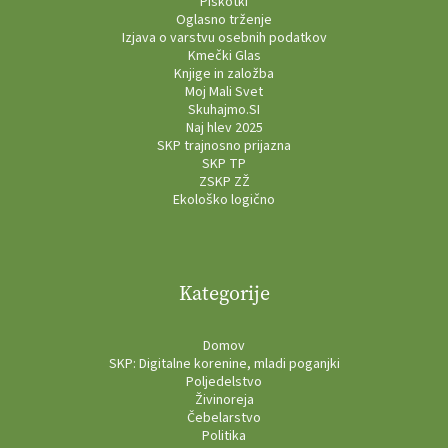
Piškotki
Oglasno trženje
Izjava o varstvu osebnih podatkov
Kmečki Glas
Knjige in založba
Moj Mali Svet
Skuhajmo.SI
Naj hlev 2025
SKP trajnosno prijazna
SKP TP
ZSKP ZŽ
Ekološko logično
Kategorije
Domov
SKP: Digitalne korenine, mladi poganjki
Poljedelstvo
Živinoreja
Čebelarstvo
Politika