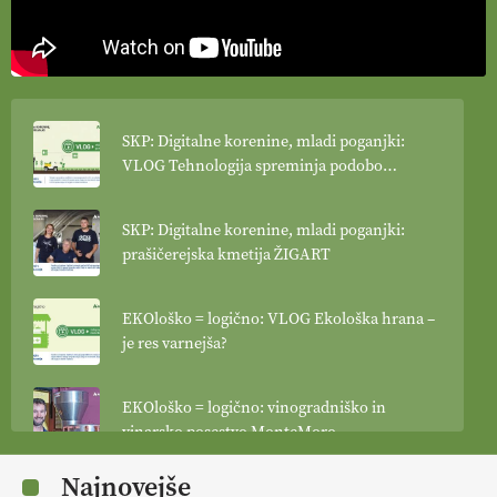
SKP: Digitalne korenine, mladi poganjki:
VLOG Tehnologija spreminja podobo
kmetijstva
SKP: Digitalne korenine, mladi poganjki:
prašičerejska kmetija ŽIGART
EKOloško = logično: VLOG Ekološka hrana –
je res varnejša?
EKOloško = logično: vinogradniško in
vinarsko posestvo MonteMoro
Najnovejše
EKOloško = logično: ekološka kmetija