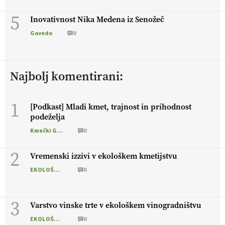
5
Inovativnost Nika Medena iz Senožeč
Govedo
0
Najbolj komentirani:
1
[Podkast] Mladi kmet, trajnost in prihodnost
podeželja
Kmečki Glas
0
2
Vremenski izzivi v ekološkem kmetijstvu
EKOLOŠKO LOGIČNO
0
3
Varstvo vinske trte v ekološkem vinogradništvu
EKOLOŠKO LOGIČNO
0