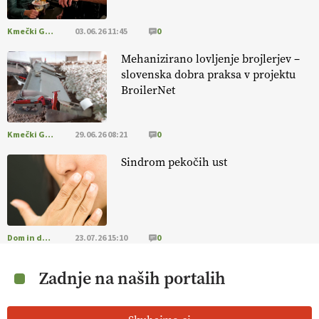
Kmečki Glas
03.06.26 11:45
0
Mehanizirano lovljenje brojlerjev –
slovenska dobra praksa v projektu
BroilerNet
Kmečki Glas
29.06.26 08:21
0
Sindrom pekočih ust
Dom in družina
23.07.26 15:10
0
Zadnje na naših portalih