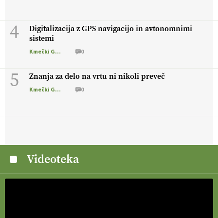
4
Digitalizacija z GPS navigacijo in avtonomnimi
sistemi
Kmečki Glas
0
5
Znanja za delo na vrtu ni nikoli preveč
Kmečki Glas
0
Videoteka