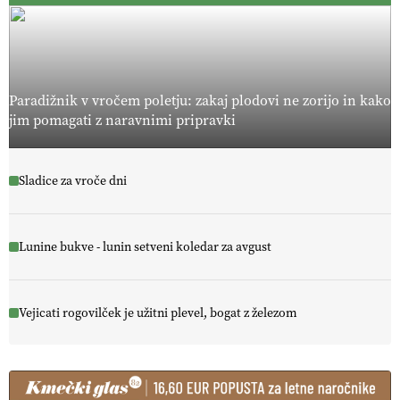
Paradižnik v vročem poletju: zakaj plodovi ne zorijo in kako
jim pomagati z naravnimi pripravki
Sladice za vroče dni
Lunine bukve - lunin setveni koledar za avgust
Vejicati rogovilček je užitni plevel, bogat z železom