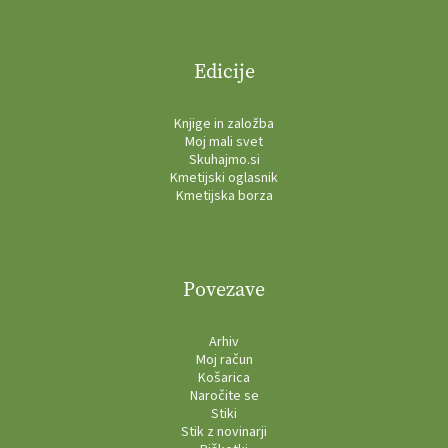
Edicije
Knjige in založba
Moj mali svet
Skuhajmo.si
Kmetijski oglasnik
Kmetijska borza
Povezave
Arhiv
Moj račun
Košarica
Naročite se
Stiki
Stik z novinarji