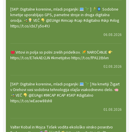
[SKP: Digitalne korenine, mladi poganjki
]
Sodobne
kmetije uporabljajo GPS, pametne stroje in druga digitalna
orodja.
VEČ
@EUAgri #imcap #cap #digitalno #skp #vlog
https://t.co/cbLTy5o4YJ
06.08.2026
Vrtovi in polja so polni zrelih pridelkov.
NAROČANJE
https://t.co/E7ekAEr2JN #kmetijstvo https://t.co/fPA11tblvn
02.08.2026
[SKP: Digitalne korenine, mladi poganjki
] Na kmetiji Žigart
v Orehovi vasi sodobna tehnologija olajša vsakodnevno delo.
VEČ
@EUAgri #IMCAP #CAP #SKP #digitalno
https://t.co/wEaow88sh8
01.08.2026
Valter Kobal in Mojca Tiršek vodita ekološko vinsko posestvo