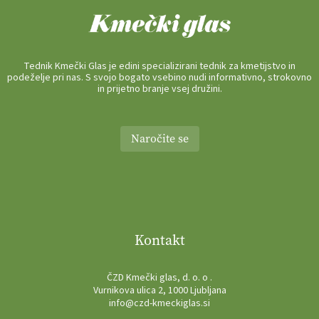
Tednik Kmečki Glas je edini specializirani tednik za kmetijstvo in
podeželje pri nas. S svojo bogato vsebino nudi informativno, strokovno
in prijetno branje vsej družini.
Naročite se
Kontakt
ČZD Kmečki glas, d. o. o .
Vurnikova ulica 2, 1000 Ljubljana
info@czd-kmeckiglas.si