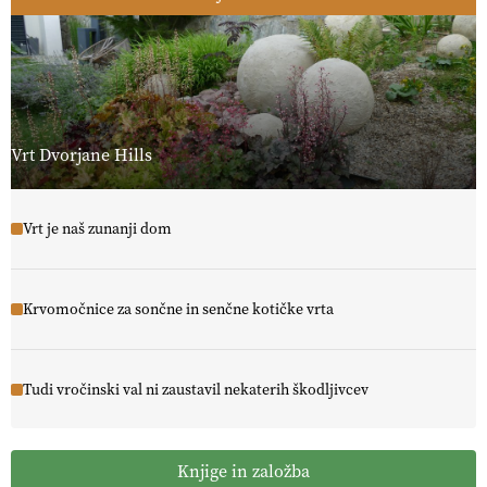
Vrt Dvorjane Hills
Vrt je naš zunanji dom
Krvomočnice za sončne in senčne kotičke vrta
Tudi vročinski val ni zaustavil nekaterih škodljivcev
Knjige in založba