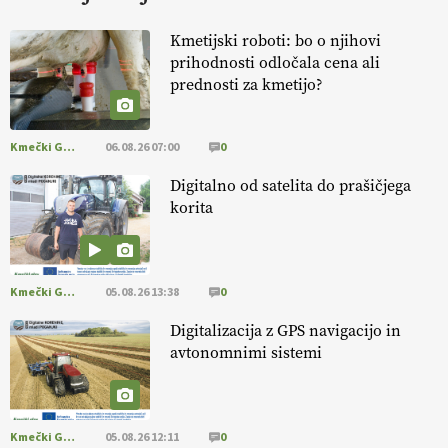
KURNIK
Kmetijski roboti: bo o njihovi
prihodnosti odločala cena ali
EKOloško = logično: ekološka kmetija
prednosti za kmetijo?
HOMAR
Kmečki Glas
06.08.26 07:00
0
EKOloško = logično: VLOG Ekološko
kmetijstvo brez škropljenja?
Digitalno od satelita do prašičjega
korita
EKOloško = logično: ekološka kmetija
ALTENBAHER
Kmečki Glas
05.08.26 13:38
0
EKOloško = logično: ekološko oljarstvo
Digitalizacija z GPS navigacijo in
MORGAN
avtonomnimi sistemi
EKOloško = logično: ekološka kmetija
FREŠER
Kmečki Glas
05.08.26 12:11
0