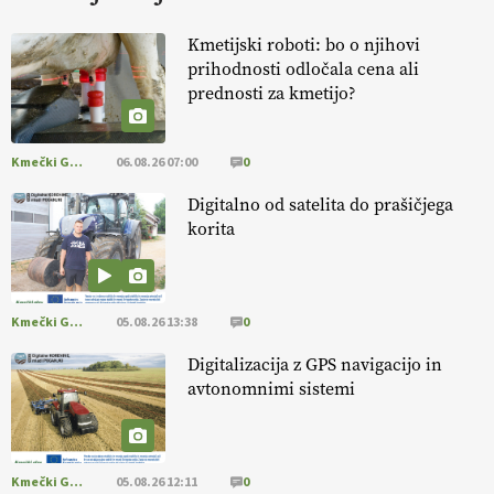
KURNIK
Kmetijski roboti: bo o njihovi
prihodnosti odločala cena ali
EKOloško = logično: ekološka kmetija
prednosti za kmetijo?
HOMAR
Kmečki Glas
06.08.26 07:00
0
EKOloško = logično: VLOG Ekološko
kmetijstvo brez škropljenja?
Digitalno od satelita do prašičjega
korita
EKOloško = logično: ekološka kmetija
ALTENBAHER
Kmečki Glas
05.08.26 13:38
0
EKOloško = logično: ekološko oljarstvo
Digitalizacija z GPS navigacijo in
MORGAN
avtonomnimi sistemi
EKOloško = logično: ekološka kmetija
FREŠER
Kmečki Glas
05.08.26 12:11
0