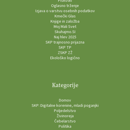
Piškotki
Oglasno trženje
Izjava o varstvu osebnih podatkov
Kmečki Glas
Knjige in založba
Moj Mali Svet
Skuhajmo.SI
Naj hlev 2025
SKP trajnosno prijazna
SKP TP
ZSKP ZŽ
Ekološko logično
Kategorije
Domov
SKP: Digitalne korenine, mladi poganjki
Poljedelstvo
Živinoreja
Čebelarstvo
Politika