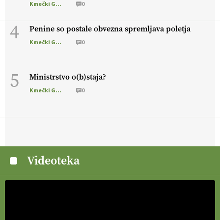
Kmečki Glas
0
4
Penine so postale obvezna spremljava poletja
Kmečki Glas
0
5
Ministrstvo o(b)staja?
Kmečki Glas
0
Videoteka