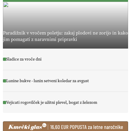
Paradižnik v vročem poletju: zakaj plodovi ne zorijo in kako
jim pomagati z naravnimi pripravki
Sladice za vroče dni
Lunine bukve - lunin setveni koledar za avgust
Vejicati rogovilček je užitni plevel, bogat z železom