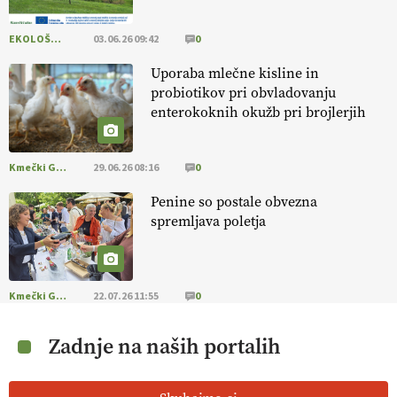
EKOLOŠKO LOGIČNO
03.06.26 09:42
0
Uporaba mlečne kisline in
probiotikov pri obvladovanju
enterokoknih okužb pri brojlerjih
Kmečki Glas
29.06.26 08:16
0
Penine so postale obvezna
spremljava poletja
Kmečki Glas
22.07.26 11:55
0
Zadnje na naših portalih