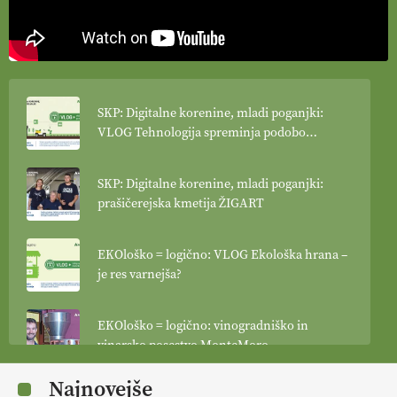
SKP: Digitalne korenine, mladi poganjki:
VLOG Tehnologija spreminja podobo
kmetijstva
SKP: Digitalne korenine, mladi poganjki:
prašičerejska kmetija ŽIGART
EKOloško = logično: VLOG Ekološka hrana –
je res varnejša?
EKOloško = logično: vinogradniško in
vinarsko posestvo MonteMoro
Najnovejše
EKOloško = logično: ekološka kmetija