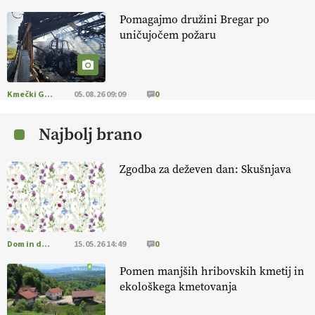
Pomagajmo družini Bregar po
KMETIJSKA LIGA PRVAKOV: POMLADITEV
uničujočem požaru
KMETIJSKE EKIPE
KMETIJSKA LIGA PRVAKOV: UKRAJINA vs.
EVROPA
Kmečki Glas
05.08.26 09:09
0
Najbolj brano
EKOloško = logično: ekološka kmetija
B'ZGAR
Zgodba za deževen dan: Skušnjava
EKOloško = logično: VLOG Okus je
pomembnejši od izgleda
Dom in družina
15.05.26 14:49
0
EKOloško = logično: ekološka kmetija PR'
RAKARI
Pomen manjših hribovskih kmetij in
ekološkega kmetovanja