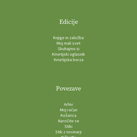
Edicije
Knjige in založba
Moj mali svet
Skuhajmo.si
Kmetijski oglasnik
Kmetijska borza
Povezave
Arhiv
Moj račun
Košarica
Naročite se
Stiki
Stik z novinarji