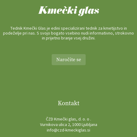
Tednik Kmečki Glas je edini specializirani tednik za kmetijstvo in
podeželje pri nas. S svojo bogato vsebino nudi informativno, strokovno
in prijetno branje vsej družini.
Naročite se
Kontakt
ČZD Kmečki glas, d. o. o .
Vurnikova ulica 2, 1000 Ljubljana
info@czd-kmeckiglas.si