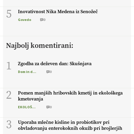
5
Inovativnost Nika Medena iz Senožeč
Govedo
0
Najbolj komentirani:
1
Zgodba za deževen dan: Skušnjava
Dom in družina
0
2
Pomen manjših hribovskih kmetij in ekološkega
kmetovanja
EKOLOŠKO LOGIČNO
0
3
Uporaba mlečne kisline in probiotikov pri
obvladovanju enterokoknih okužb pri brojlerjih