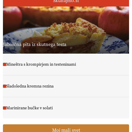
Skuhajmo.si
Jabolčna pita iz skutnega testa
Mineštra s krompirjem in testeninami
Sladoledna kremna rezina
Marinirane bučke v solati
Moj mali svet