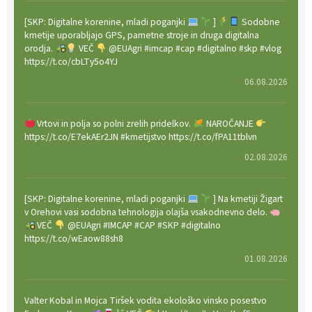
[SKP: Digitalne korenine, mladi poganjki
]
Sodobne
kmetije uporabljajo GPS, pametne stroje in druga digitalna
orodja.
VEČ
@EUAgri #imcap #cap #digitalno #skp #vlog
https://t.co/cbLTy5o4YJ
06.08.2026
Vrtovi in polja so polni zrelih pridelkov.
NAROČANJE
https://t.co/E7ekAEr2JN #kmetijstvo https://t.co/fPA11tblvn
02.08.2026
[SKP: Digitalne korenine, mladi poganjki
] Na kmetiji Žigart
v Orehovi vasi sodobna tehnologija olajša vsakodnevno delo.
VEČ
@EUAgri #IMCAP #CAP #SKP #digitalno
https://t.co/wEaow88sh8
01.08.2026
Valter Kobal in Mojca Tiršek vodita ekološko vinsko posestvo