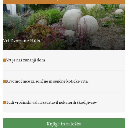
Vrt Dvorjane Hills
Vrt je naš zunanji dom
Krvomočnice za sončne in senčne kotičke vrta
Tudi vročinski val ni zaustavil nekaterih škodljivcev
Knjige in založba