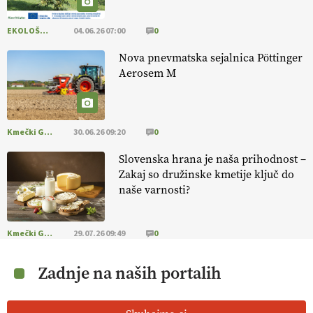
EKOLOŠKO LOGIČNO
04.06.26 07:00
0
Nova pnevmatska sejalnica Pöttinger
Aerosem M
Kmečki Glas
30.06.26 09:20
0
Slovenska hrana je naša prihodnost –
Zakaj so družinske kmetije ključ do
naše varnosti?
Kmečki Glas
29.07.26 09:49
0
Zadnje na naših portalih