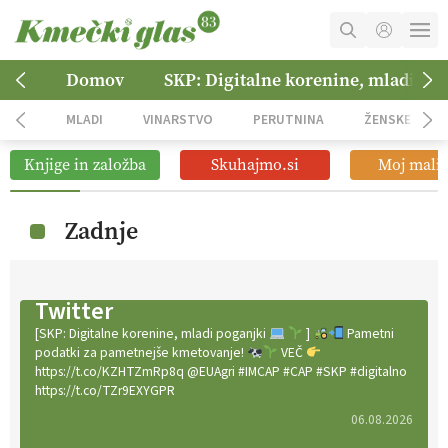
MOJ RAČUN
Domov
SKP: Digitalne korenine, mladi po
KOŠARICA
MLADI
VINARSTVO
PERUTNINA
ŽENSKE
NAROČITE SE
Knjige in založba
Skuhajmo.si
Moj mali 
OGLASNO TRŽENJE
Zadnje
Twitter
[SKP: Digitalne korenine, mladi poganjki
]
Pametni
podatki za pametnejše kmetovanje!
VEČ
https://t.co/KZHTZmRp8q @EUAgri #IMCAP #CAP #SKP #digitalno
https://t.co/TZr9EXYGPR
06.08.2026