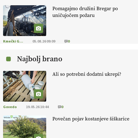
Pomagajmo družini Bregar po
KMETIJSKA LIGA PRVAKOV: POMLADITEV
uničujočem požaru
KMETIJSKE EKIPE
KMETIJSKA LIGA PRVAKOV: UKRAJINA vs.
EVROPA
Kmečki Glas
05.08.26 09:09
0
Najbolj brano
EKOloško = logično: ekološka kmetija
B'ZGAR
Ali so potrebni dodatni ukrepi?
EKOloško = logično: VLOG Okus je
pomembnejši od izgleda
Govedo
19.05.26 10:44
0
EKOloško = logično: ekološka kmetija PR'
RAKARI
Povečan pojav kostanjeve šiškarice