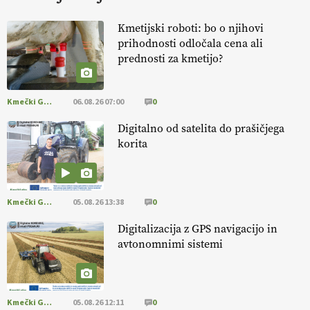
KURNIK
Kmetijski roboti: bo o njihovi
prihodnosti odločala cena ali
EKOloško = logično: ekološka kmetija
prednosti za kmetijo?
HOMAR
Kmečki Glas
06.08.26 07:00
0
EKOloško = logično: VLOG Ekološko
kmetijstvo brez škropljenja?
Digitalno od satelita do prašičjega
korita
EKOloško = logično: ekološka kmetija
ALTENBAHER
Kmečki Glas
05.08.26 13:38
0
EKOloško = logično: ekološko oljarstvo
Digitalizacija z GPS navigacijo in
MORGAN
avtonomnimi sistemi
EKOloško = logično: ekološka kmetija
FREŠER
Kmečki Glas
05.08.26 12:11
0