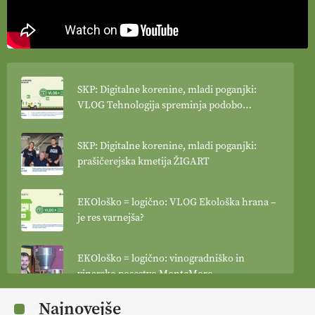
SKP: Digitalne korenine, mladi poganjki:
VLOG Tehnologija spreminja podobo
kmetijstva
SKP: Digitalne korenine, mladi poganjki:
prašičerejska kmetija ŽIGART
EKOloško = logično: VLOG Ekološka hrana –
je res varnejša?
EKOloško = logično: vinogradniško in
vinarsko posestvo MonteMoro
Najnovejše
EKOloško = logično: ekološka kmetija