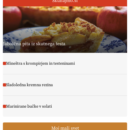
Skuhajmo.si
Jabolčna pita iz skutnega testa
Mineštra s krompirjem in testeninami
Sladoledna kremna rezina
Marinirane bučke v solati
Moj mali svet