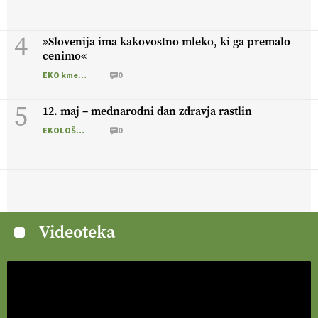
4
»Slovenija ima kakovostno mleko, ki ga premalo
cenimo«
EKO kmetijstvo
0
5
12. maj – mednarodni dan zdravja rastlin
EKOLOŠKO LOGIČNO
0
Videoteka