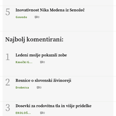
5
Inovativnost Nika Medena iz Senožeč
Govedo
0
Najbolj komentirani:
1
Ledeni možje pokazali zobe
Kmečki Glas
0
2
Resnice o slovenski živinoreji
Drobnica
0
3
Dosevki za rodovitna tla in višje pridelke
EKOLOŠKO LOGIČNO
0