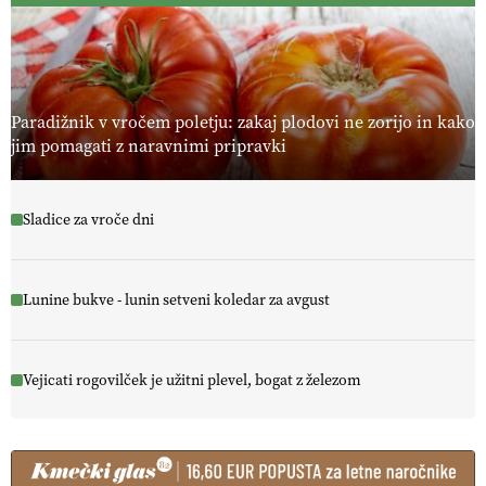
Paradižnik v vročem poletju: zakaj plodovi ne zorijo in kako
jim pomagati z naravnimi pripravki
Sladice za vroče dni
Lunine bukve - lunin setveni koledar za avgust
Vejicati rogovilček je užitni plevel, bogat z železom