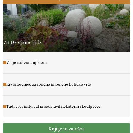
Vrt Dvorjane Hills
Vrt je naš zunanji dom
Krvomočnice za sončne in senčne kotičke vrta
Tudi vročinski val ni zaustavil nekaterih škodljivcev
Knjige in založba