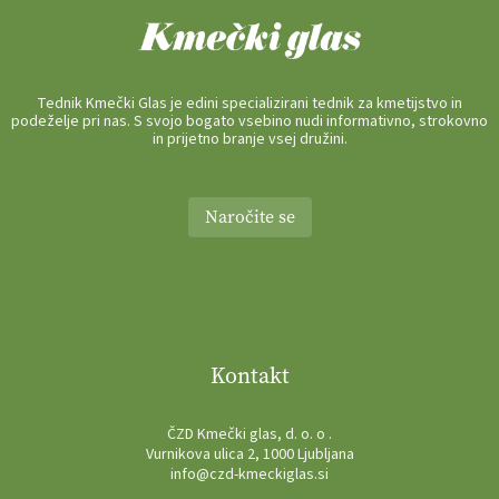
Tednik Kmečki Glas je edini specializirani tednik za kmetijstvo in
podeželje pri nas. S svojo bogato vsebino nudi informativno, strokovno
in prijetno branje vsej družini.
Naročite se
Kontakt
ČZD Kmečki glas, d. o. o .
Vurnikova ulica 2, 1000 Ljubljana
info@czd-kmeckiglas.si