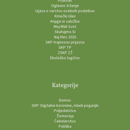
Piškotki
Oglasno trženje
Izjava o varstvu osebnih podatkov
Kmečki Glas
Knjige in založba
Moj Mali Svet
Skuhajmo.SI
Naj hlev 2025
SKP trajnosno prijazna
SKP TP
ZSKP ZŽ
Ekološko logično
Kategorije
Domov
SKP: Digitalne korenine, mladi poganjki
Poljedelstvo
Živinoreja
Čebelarstvo
Politika