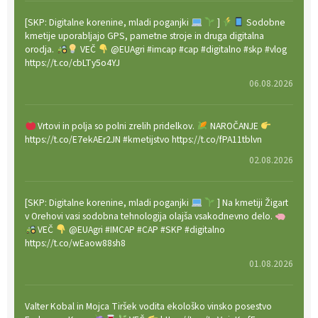
[SKP: Digitalne korenine, mladi poganjki
]
Sodobne
kmetije uporabljajo GPS, pametne stroje in druga digitalna
orodja.
VEČ
@EUAgri #imcap #cap #digitalno #skp #vlog
https://t.co/cbLTy5o4YJ
06.08.2026
Vrtovi in polja so polni zrelih pridelkov.
NAROČANJE
https://t.co/E7ekAEr2JN #kmetijstvo https://t.co/fPA11tblvn
02.08.2026
[SKP: Digitalne korenine, mladi poganjki
] Na kmetiji Žigart
v Orehovi vasi sodobna tehnologija olajša vsakodnevno delo.
VEČ
@EUAgri #IMCAP #CAP #SKP #digitalno
https://t.co/wEaow88sh8
01.08.2026
Valter Kobal in Mojca Tiršek vodita ekološko vinsko posestvo