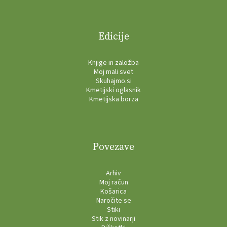
Edicije
Knjige in založba
Moj mali svet
Skuhajmo.si
Kmetijski oglasnik
Kmetijska borza
Povezave
Arhiv
Moj račun
Košarica
Naročite se
Stiki
Stik z novinarji